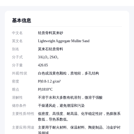
基本信息
中文名
轻质骨料莫来砂
英文名
Lightweight Aggregate Mullite Sand
别名
莫来石轻质骨料
分子式
3Al₂O₃·2SiO₂
分子量
426.05
外观/性状
白色或浅黄色颗粒，质地轻，多孔结构
密度
约0.8-1.2 g/cm³
熔点
约1810°C
溶解性
不溶于水和大多数有机溶剂，微溶于强酸
储存条件
干燥通风处，避免潮湿和污染
主要性质/特性
低密度、高强度、耐高温、化学稳定性好，热膨胀系
数低，导热系数低。
主要应用/用途
主要用于耐火材料、保温材料、陶瓷制品、冶金炉衬
等领域。