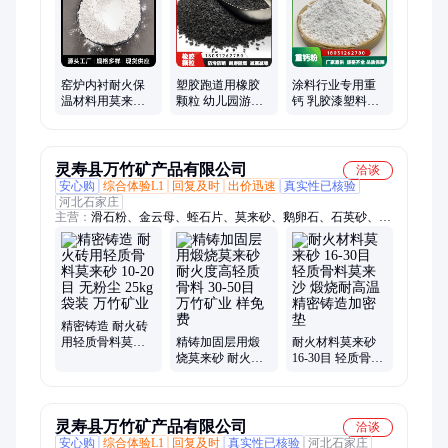
火山岩、火山石、白色鹅卵石、雪花白砂、电气石粉、海泡石粉
窑炉内衬耐火保
塑胶跑道用橡胶
涂料行业专用重
温材料用莫来石
颗粒 幼儿园游乐
钙 乳胶漆塑料橡
粉 高铝莫来石砂
场用防震防滑耐
胶填料用重钙粉
轻质骨料莫来砂
磨 规格齐全
供应
灵寿县万竹矿产品有限公司
洽谈
安心购
综合体验L1
回复及时
出价迅速
真实性已核验
河北石家庄
主营：
滑石粉、金云母、蛭石片、莫来砂、鹅卵石、石英砂、杨
木粉、胶粘石、膨润土、蛭石粉、高铝粉、水洗沙、萤石粉、木
粉60目、30目漂珠、硅藻土、电气石、孵化蛭石、生物质颗粒、
贝壳彩片、氧化铁颜料、生铁粉、高岭土、白云母、沸石、漂珠
精密铸造 耐火砖
用轻质骨料莫来
精铸加固层用煅
耐火材料莫来砂
砂 10-20目 无粉尘
烧莫来砂 耐火度
16-30目 轻质骨料
25kg袋装 万竹矿
高轻质骨料 30-50
莫来沙 煅烧耐高
业
目 万竹矿业 样免
温精密铸造加密
费
垫
灵寿县万竹矿产品有限公司
洽谈
安心购
综合体验L1
回复及时
真实性已核验
河北石家庄