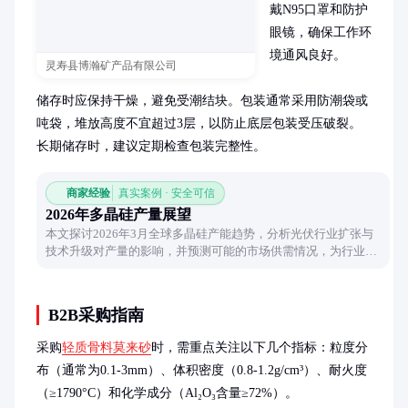
戴N95口罩和防护
眼镜，确保工作环
境通风良好。

灵寿县博瀚矿产品有限公司
储存时应保持干燥，避免受潮结块。包装通常采用防潮袋或
吨袋，堆放高度不宜超过3层，以防止底层包装受压破裂。
长期储存时，建议定期检查包装完整性。
商家经验
真实案例 · 安全可信
2026年多晶硅产量展望
本文探讨2026年3月全球多晶硅产能趋势，分析光伏行业扩张与
技术升级对产量的影响，并预测可能的市场供需情况，为行业观
察者提供参考视角。
B2B采购指南
采购
轻质骨料莫来砂
时，需重点关注以下几个指标：粒度分
布（通常为0.1-3mm）、体积密度（0.8-1.2g/cm³）、耐火度
（≥1790°C）和化学成分（Al₂O₃含量≥72%）。
