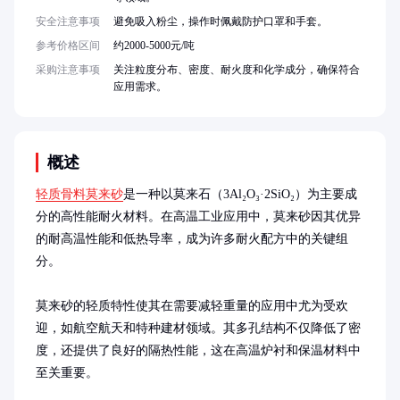
安全注意事项
避免吸入粉尘，操作时佩戴防护口罩和手套。
参考价格区间
约2000-5000元/吨
采购注意事项
关注粒度分布、密度、耐火度和化学成分，确保符合
应用需求。
概述
轻质骨料莫来砂
是一种以莫来石（3Al₂O₃·2SiO₂）为主要成
分的高性能耐火材料。在高温工业应用中，莫来砂因其优异
的耐高温性能和低热导率，成为许多耐火配方中的关键组
分。

莫来砂的轻质特性使其在需要减轻重量的应用中尤为受欢
迎，如航空航天和特种建材领域。其多孔结构不仅降低了密
度，还提供了良好的隔热性能，这在高温炉衬和保温材料中
至关重要。