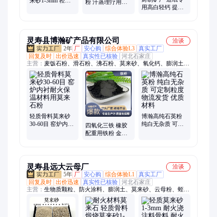
来砂1-3mm 轻质
粉 汗蒸理疗用泥
用高白轻钙 提升
骨料 耐高温易脱
浆浴泥灸用矿物
印刷质感样品免
壳耐火材料 财易
火山泥
费
矿产
灵寿县博瀚矿产品有限公司
洽谈
2年
厂
安心购
综合体验L3
真实工厂
回复及时
出价迅速
真实性已核验
河北石家庄
主营：
麦饭石粉、滑石粉、沸石粉、莫来砂、氧化钙、膨润土、
白云石粉、橡胶粉、石英粉、硅微粉、碳酸钙、石墨、硅藻土、
抗菌粉、氢氧化钙、消石灰、陶土、活性白土、金刚砂、木粉、
磁粉、海泡石粉、二氧化硅、高岭土、负离子粉
轻质骨料莫来砂
博瀚高纯石英粉
30-60目 窑炉内衬
纯白无杂质 可定
四氧化三铁 橡胶
耐火保温材料用
制粒度 物流发货
配重用铁粉 金属
莫来石粉
优质材料
置换冶金用生铁
粉喷砂除锈
灵寿县远大云母厂
洽谈
5年
厂
安心购
综合体验L1
真实工厂
回复及时
出价迅速
真实性已核验
河北石家庄
主营：
生物质颗粒、防火涂料、膨润土、莫来砂、云母粉、蛭
石、石英砂、碳酸钙、高岭土、重钙、1250目云母粉、萤石粉、
铁砂、火山石、夜光石