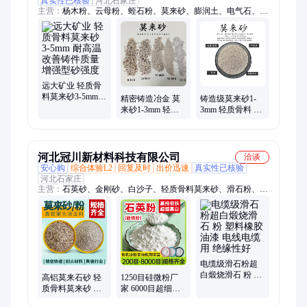
真实性已核验
河北石家庄
主营：
杨木粉、云母粉、蛭石粉、莫来砂、膨润土、电气石、硅
藻土、碳酸钙、石英砂、有机覆盖物、80目锯末、云母20目、碳
粉200目、防火材料、高岭土、叶腊石粉、沸石、海泡石粉、橡
胶涂料、膨胀蛭石、空心漂珠、油田堵漏剂、火山石粉、重晶石
粉、珍珠岩粉
远大矿业 轻质骨
料莫来砂3-5mm
精密铸造冶金 莫
铸造级莫来砂1-
耐高温改善铸件
来砂1-3mm 轻质
3mm 轻质骨料 消
质量增强型砂强
骨料 加固层粉莫
失模 V 法造型材
度
来粉200目 远大矿
料 远大矿业 样品
业
免费
河北冠川新材料科技有限公司
洽谈
安心购
综合体验L2
回复及时
出价迅速
真实性已核验
河北石家庄
主营：
石英砂、金刚砂、白沙子、轻质骨料莫来砂、滑石粉、白
云石、金刚砂地坪材料、膨润土、碳酸钙
电缆级滑石粉超
白煅烧滑石 粉 塑
高铝莫来石砂 轻
1250目硅微粉厂
料橡胶油漆 电线
质骨料莫来砂 窑
家 6000目超细石
电缆用 绝缘性好
炉内衬耐火保温
英粉体 高端涂料