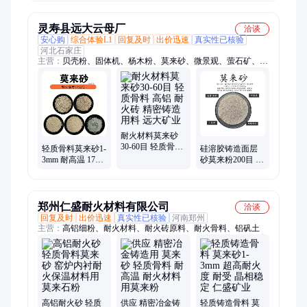
材料用莫来石粉
填料 高白度高纯
度
灵寿县远大云母厂
洽谈
安心购
综合体验L1
回复及时
出价迅速
真实性已核验
河北石家庄
主营：
贝壳粉、固体机、杨木粉、莫来砂、微景观、萤石矿、水
洗砂、钠云母、硅酸盐、磨漂珠、白漂珠、乳胶漆、萤石块、细
云母、发光石、黑彩砂、轻钙粉、珠光粉、蛭石粉、夜光沙、云
母沙、石棉绒、硅藻泥、珍珠岩、非金属、芙蓉红
耐火材料莫来砂
30-60目 轻质骨料
轻质骨料莫来砂1-
硅溶胶铸造面层
高铝 耐火砖 精密
3mm 耐高温 1750
砂莫来粉200目 黄
铸造用料 远大矿
精密铸造型砂 耐
白色 高铝 低铁 轻
业
火浇注料 远大矿
质骨料 远大矿业
业
郑州仁盛耐火材料有限公司
洽谈
回复及时
出价迅速
真实性已核验
河南郑州
主营：
高铝细粉、耐火材料、耐火砖原料、耐火骨料、铝矾土
高铝耐火砂 轻质
供应 精密冶金铸
轻质铸造骨料 莫