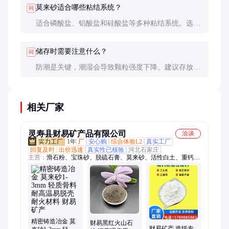
莫来砂适合哪些粘结系统？
问
适合磷酸盐、铝酸盐和硅酸盐等多种粘结系统。选择
粘结剂时需考虑使用温度和化学环境。
储存时需要注意什么？
问
防潮是关键，潮湿会导致颗粒强度下降。建议存放在
干燥通风的仓库，开封后尽快使用完毕。
相关厂家
灵寿县财易矿产品有限公司
洽谈
1年
厂
安心购
综合体验L2
真实工厂
回复及时
出价迅速
真实性已核验
河北石家庄
主营：
滑石粉、宝珠砂、脱硫石膏、莫来砂、活性白土、重钙
粉、轻钙粉、玻璃鳞片、沸石粉、配重砂、石英砂、膨润土粉、
硅灰粉、硅藻土、膨润土颗粒、地坪材料、碳酸钙、萤石粉、珍
珠岩
精密铸造冶金 莫
财易黑红火山石
财易矿产 造纸专