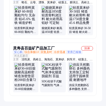
主营：
蛭石、云母、漂珠、莫来砂、硅藻土、膨润土、高岭土、
防火涂料、萤石、石英砂、麦饭石、铝矾土、电气石、彩砂、鹅
卵石、海泡石、重钙粉、重晶石、木粉、蛭石粉、氧化钙、生物
质颗粒、贝壳彩片、蛭石板、沸石粉
轻质骨料莫来砂
煅烧莫来砂 耐高
轻质莫来砂 30-50
60-80目 颗粒均匀
温1850度 轻质骨
目 铸造 耐火砖骨
无杂质 铝45.6%
料浇注料 耐火砖
料 耐温1750度含
低铁 铸造炉料
用高铝砂 可定制
量45.6 样品免费
灵寿县百益矿产品加工厂
洽谈
安心购
综合体验L0
回复及时
出价迅速
资质已核验
河北石家庄
主营：
活性炭、高岭土、海泡石、莫来砂、刹车片、硅藻土、塑
料电缆
SDG柱状干式酸
轻质骨料莫来砂
气吸附剂 气体净
供应天然鹅卵石
30-60目煅烧耐高
化烟道脱硫剂 百
多种颜色 支持加
温精密铸造加密
益
工定制 适用于园
垫层粉200目含量
林景观 耐磨地坪
72