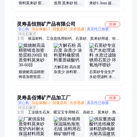
骨料莫来砂 窑炉
造用 莫来砂 轻质
来砂1-3mm 超高
内衬耐火保温材
骨料 耐高温 耐火
耐火度 耐受 晶相
料用莫来石粉
材料用莫来粉
稳定 仁盛矿业
灵寿县恒朔矿产品有限公司
洽谈
安心购
综合体验L1
回复及时
出价迅速
真实性已核验
河北石家庄
主营：
保温材料、工业造纸用轻钙、石英砂、莫来砂用途、轻钙
重钙、贝壳粉、金刚砂、耐磨地坪材料、高岭土、碳酸钙、滑石
粉、硅藻土、彩砂、玻璃鳞片、硅酸铝纤维、膨润土、橡胶粉、
珍珠岩、竹炭、沸石粉、白云石粉、雪花白、氧化钙颗粒
方解石粉 高白度
煅烧耐高温精密
杂质少 涂料塑料
石英砂专业生产
铸造加密垫层粉
橡胶填料重质碳
水处理滤料 水质
200目 轻质骨料莫
酸钙
过滤除锈用石英
来砂30-60目
沙 环氧地坪喷砂
灵寿县佰博矿产品加工厂
洽谈
安心购
综合体验L1
回复及时
出价迅速
真实性已核验
河北石家庄
主营：
工业级生石灰、暖宝宝专用蛭石、高岭土、莫来砂、熟石
灰、硅藻土、氢氧化钙、滑石粉、碳酸钙、沸石粉、膨润土、铸
石粉、海泡石粉、透明粉、硅酸铝粉、贝壳粉、氧化钙、矿粉、
轻钙、海泡石纤维、水镁石、石灰石粉、金玉明砂、彩砂、浴
沙、灰钙