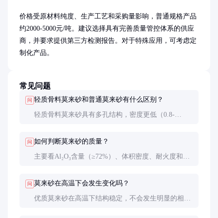
价格受原材料纯度、生产工艺和采购量影响，普通规格产品
约2000-5000元/吨。建议选择具有完善质量管控体系的供应
商，并要求提供第三方检测报告。对于特殊应用，可考虑定
制化产品。
常见问题
轻质骨料莫来砂和普通莫来砂有什么区别？
问
轻质骨料莫来砂具有多孔结构，密度更低（0.8-
1.2g/cm³），而普通莫来砂密度通常在2.5-3.0g/cm³。
轻质产品更适合需要减轻重量和改善隔热性能的应
如何判断莫来砂的质量？
问
用。
主要看Al₂O₃含量（≥72%）、体积密度、耐火度和粒
度分布。优质产品还应具有均匀的孔隙分布和稳定的
物理性能。
莫来砂在高温下会发生变化吗？
问
优质莫来砂在高温下结构稳定，不会发生明显的相变
或体积变化。但在极端条件下（>1800°C），可能部
分转化为刚玉和方石英。