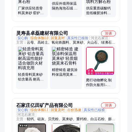
供应外墙用保温
厂家供应轻质骨
隔热海泡石绒 涂
供应重质碳酸钙
料莫来砂 窑炉内
料用石棉矿物纤
造纸橡胶涂料防
衬耐火保温材料
维
静电耐火耐高温
用莫来石粉
建筑填料方解石
粉
灵寿县卓磊建材有限公司
洽谈
安心购
综合体验L0
回复及时
真实性已核验
河北石家庄
主营：
云母、高岭土、氧化铁颜料、莫来砂、火山石、绿沸石、
陶瓷砂、麦饭石陶瓷球、海泡石、石墨、硅藻土、碳化稻壳、贝
壳粉、玻璃砂玻璃砂、松树皮有机覆盖物、蛭石、椰糠椰壳砖营
养土、仿瓷颗粒砂、复合岩片贝壳彩片、电气石、活性白土
精密铸造 建筑涂
轻质骨料莫来砂
料保温用莫来砂
铝含量高 耐高温
轻质煅烧莫来石
爬行动物孵化 制
性能好 适合做防
骨料
作防火板用1-
火材料填充用
3mm3-6mm蛭石
保温性能好
石家庄亿田矿产品有限公司
洽谈
安心购
综合体验L1
回复及时
出价迅速
真实性已核验
河北石家庄
主营：
轻钙、硅灰、贝壳粉、莫来砂、重钙粉、白云石粉、膨润
土、高岭土、硅酸铝粉、滑石粉、硅酸铝纤维、煤矸石粉、石英
粉、碳酸钙、珍珠岩粉、硅藻土、玻璃粉、氧化镁、方解石粉、