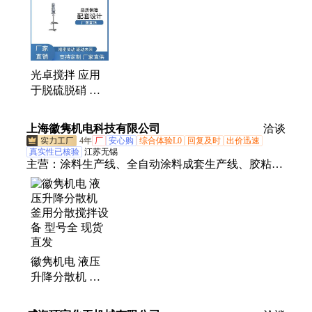
机、侧入式搅拌机、RF搅拌机、高速分散搅拌机、行
星减速机、摆线减速机、齿轮减速机、RKFS齿轮减
速机、HB工业齿轮箱、K系列齿轮减速机、F系列齿
轮减速机、S系列齿轮减速机、R系列齿轮减速机、
RV蜗轮蜗杆减速机、无重力混合机用减速机
光卓搅拌 应用
于脱硫脱硝 污
水搅拌机 定制
化设计方案
上海徽隽机电科技有限公司
洽谈
4年
厂
安心购
综合体验L0
回复及时
出价迅速
真实性已核验
江苏无锡
主营：
涂料生产线、全自动涂料成套生产线、胶粘剂
生产设备、搅拌机、油漆成套设备、油墨生产设备、
油墨制造设备、油墨成套生产线、树脂生产设备、涂
料制作设备、油漆生产设备、涂料成套设备、建筑涂
料生产设备、全自动油漆生产线、全自动油墨生产
线、树脂生产成套设备、树脂成套线、油墨成套线、
徽隽机电 液压
涂料生产制造设备、油墨智能生产线、反应釜、高精
升降分散机 釜
度配料、防腐涂料生产设备、液体自动上料系统、真
用分散搅拌设备
石漆设备、树脂胶黏剂生产设备
型号全 现货直