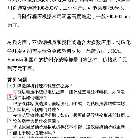
用途通常选择100-500W，工业生产则可能需要750W以
上。升降行程应根据常用容器高度确定，一般300-600mm
为宜。

材质方面，不锈钢机身和搅拌桨适合大多数应用，特殊化
学环境可能需要钛合金或塑料材质。品牌方面，IKA、
Eurostar和国产的杭州齐威等都是可靠选择，价格从千元
到万元不等。
常见问题
问
升降搅拌机转速不稳定怎么办？
可能是电压不稳或电机故障，建议检查电源和电机。如问题持
问
搅拌桨如何选择？
续，需联系售后维修。
根据液体粘度选择，低粘度可用桨式，高粘度推荐锚式或螺旋
问
升降机构卡顿如何处理？
式。材质需兼容液体性质。
先清洁导轨并加润滑脂，如仍卡顿可能是导轨变形或丝杠磨
问
设备噪音大是什么原因？
损，需专业维修。
常见原因是轴承磨损或搅拌桨不平衡，建议更换轴承或重新平
问
能用于腐蚀性液体吗？
衡搅拌桨。