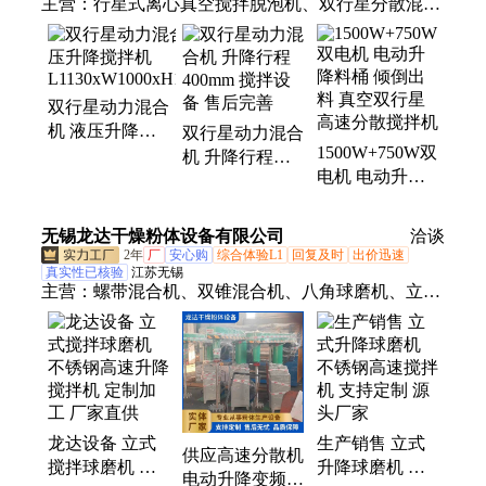
主营：
行星式离心真空搅拌脱泡机、双行星分散混合
脱泡机、自转公转混合机、搅拌机、材料滚动熟化机
双行星动力混合
机 液压升降搅
双行星动力混合
1500W+750W双
拌机
机 升降行程
电机 电动升降
L1130xW1000xH1620MM
400mm 搅拌设
料桶 倾倒出料
备 售后完善
真空双行星高速
无锡龙达干燥粉体设备有限公司
洽谈
分散搅拌机
2年
厂
安心购
综合体验L1
回复及时
出价迅速
真实性已核验
江苏无锡
主营：
螺带混合机、双锥混合机、八角球磨机、立式
升降搅拌球磨机、搅拌球磨机、无重力混合机、实验
室搅拌球磨机、万能粉碎机、卧式干法球磨机、卧式
湿法球磨机、真空上料机、行星球磨机、循环搅拌球
磨机、振动球磨机、槽型混合机、方锥混合机、犁刀
混合机、连续式混合机、球磨机、螺带桨叶混合机、
龙达设备 立式
生产销售 立式
三维混合机、双螺旋锥形混合机、罐磨机、螺旋输送
供应高速分散机
搅拌球磨机 不
升降球磨机 不
机、V型混合机
电动升降变频调