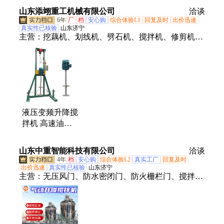
压升降搅拌机设
涂料匀浆机
拌器化工液体分
山东添翊重工机械有限公司
备
洽谈
散器
6年
厂
档
安心购
综合体验L1
回复及时
出价迅速
真实性已核验
山东济宁
主营：
挖藕机、划线机、劈石机、搅拌机、修剪机、
除雪机、铁水包、铜水包、凿岩机、呼吸器、地钻、
水带、灭火器、播种机、U型钢支架、高倍数泡沫
机、钢筋机械、园林机械、轨道机械、开槽机、矿
车、调度绞车、耙斗装岩机
液压变频升降搅
拌机 高速油漆
涂料分散机 分
散均匀
山东中重智能科技有限公司
洽谈
4年
档
安心购
综合体验L2
真实工厂
回复及时
出价迅速
真实性已核验
山东济宁
主营：
无压风门、防水密闭门、防火栅栏门、搅拌
机、瓦斯稀释器、洗靴机、孔板流量计、防回火装
置、瞬变电磁仪、井下电视、振动放矿机、矿用摄像
仪、音视频记录仪、矿用平板车、固定式矿车、翻斗