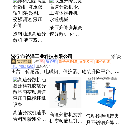
液压升降变频高
涂料油漆高速分
速分散机 化工
散机 液压双轴
液体搅拌机 永
升降搅拌机 变
通机械
频调速 液压升
济宁市裕泽工业科技有限公司
洽谈
降
6年
档
安心购
综合体验L0
回复及时
出价迅速
真实性已核验
山东济宁
主营：
传感器、电磁阀、保护器、砌筑升降平台、光
伏板升降机、地磅、电动脚手架、装载机电子秤、机
械抓手、内撑吊具、混凝土振动棒、打标机、研磨
机、裁切机、平移门电机、超市防盗门、磨片磨头、
滑移机、消防机器人、农业打药机、履带底盘、消防
器材
高速分散机油墨
高速分散机搅拌
气动搅拌机带夹
涂料乳胶漆分散
机变频液压升降
具不锈钢升降小
均匀变频调速液
搅拌器化工油漆
型实验室专用搅