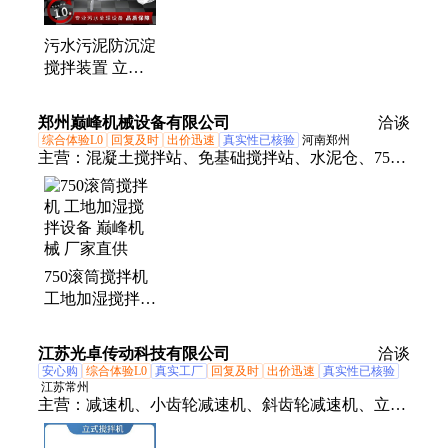
污水污泥防沉淀
搅拌装置 立式
液体搅拌机 定
速型搅拌设备
郑州巅峰机械设备有限公司
洽谈
如克
综合体验L0
回复及时
出价迅速
真实性已核验
河南郑州
主营：
混凝土搅拌站、免基础搅拌站、水泥仓、750
滚筒搅拌机、免烧砖机、移动搅拌站
750滚筒搅拌机
工地加湿搅拌设
备 巅峰机械 厂
家直供
江苏光卓传动科技有限公司
洽谈
安心购
综合体验L0
真实工厂
回复及时
出价迅速
真实性已核验
江苏常州
主营：
减速机、小齿轮减速机、斜齿轮减速机、立式
搅拌机、FF双曲面搅拌机、加药搅拌机、污水搅拌