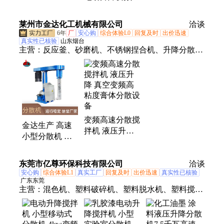
锈钢高速升降搅
锈钢高速搅拌机
速小型搅拌机化
拌机 定制加工
支持定制 源头
工油墨涂料
莱州市金达化工机械有限公司
厂家直供
厂家
洽谈
6年
厂
安心购
综合体验L0
回复及时
出价迅速
真实性已核验
山东烟台
主营：
反应釜、砂磨机、不锈钢捏合机、升降分散
机、高速分散机、出料捏合机、干粉混合机、三辊研
磨机
变频高速分散搅
金达生产 高速
拌机 液压升降
小型分散机 液
真空变频高粘度
压升降搅拌机
膏体分散设备
运行稳定
东莞市亿尊环保科技有限公司
洽谈
安心购
综合体验L1
真实工厂
回复及时
出价迅速
真实性已核验
广东东莞
主营：
混色机、塑料破碎机、塑料脱水机、塑料搅拌
机、加热搅拌机、卧式搅拌机、干粉搅拌机、粉体搅
拌机、无重力搅拌机、蔬菜脱水机、立式脱水机、圆