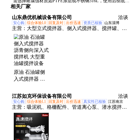
需选择耐腐蚀材质如PTFE涂层或不锈钢316L，使用后彻底清
相关厂家
洗，避免长时间接触。
山东鼎优机械设备有限公司
洽谈
安心购
综合体验L0
回复及时
出价迅速
资质已核验
山东淄博
主营：
大型立式搅拌器、侧入式搅拌器、搅拌罐、搅
拌机、沥青搅拌器、脱硫搅拌器、水处理搅拌器、矿
砂搅拌器、不锈钢反应釜、搪瓷反应釜、不锈钢搅拌
器、泥浆搅拌器
原油 石油罐侧
入式搅拌器 沥
青侧向深入式搅
拌机 大型重油
江苏如克环保设备有限公司
洽谈
罐搅拌设备
安心购
综合体验L1
回复及时
出价迅速
真实性已核验
江苏南京
主营：
吸泥机、格栅配件、管道离心泵、潜水搅拌
机、造流增氧机、潜水排污泵、离心曝气机、潜水曝
气机、板框压滤机、污水处理设备、固液分离设备、
水下管式增氧机、景观喷泉曝气机、光伏气泡发生器