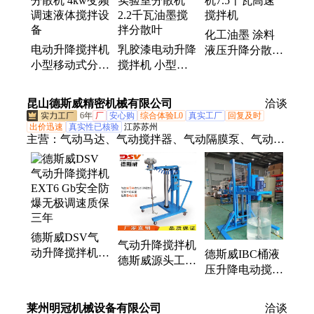
形振动筛、色粉打粉机、离心脱水机、高速混合机、
高速分散机、塑料混合机、塑料清洗设备、高速摩擦
化工油墨 涂料
机、智能车位锁、停车架、铁马
电动升降搅拌机
乳胶漆电动升降
液压升降分散机
小型移动式分散
搅拌机 小型实
7.5千瓦高速搅
机 4kw变频调速
验室分散机 2.2
拌机
液体搅拌设备
千瓦油墨搅拌分
昆山德斯威精密机械有限公司
洽谈
散叶
6年
厂
安心购
综合体验L0
真实工厂
回复及时
出价迅速
真实性已核验
江苏苏州
主营：
气动马达、气动搅拌器、气动隔膜泵、气动搅
拌机、走珠系统升降机、不锈钢气动搅拌器、插桶
泵、抽料泵、活塞式气动马达、叶片式气动马达
德斯威DSV气
气动升降搅拌机
动升降搅拌机
德斯威IBC桶液
德斯威源头工厂
EXT6 Gb安全防
压升降电动搅拌
防爆搅拌器 油
爆无极调速质保
机 产品型号 可
漆油墨化工搅拌
三年
按需定制
器
莱州明冠机械设备有限公司
洽谈