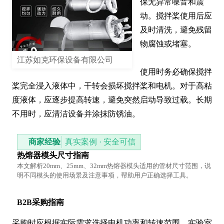
保无异常噪音和震
动。搅拌桨使用后应
及时清洗，避免残留
物腐蚀或堵塞。

江苏如克环保设备有限公司
使用时务必确保搅拌
桨完全浸入液体中，干转会损坏搅拌桨和电机。对于高粘
度液体，应逐步提高转速，避免突然启动导致过载。长期
不用时，应清洁设备并涂抹防锈油。
商家经验
真实案例 · 安全可信
热熔器模头尺寸指南
本文解析20mm、25mm、32mm热熔器模头适用的管材尺寸范围，说
明不同模头的使用场景及注意事项，帮助用户正确选择工具。
B2B采购指南
采购时应根据实际需求选择电机功率和转速范围。实验室