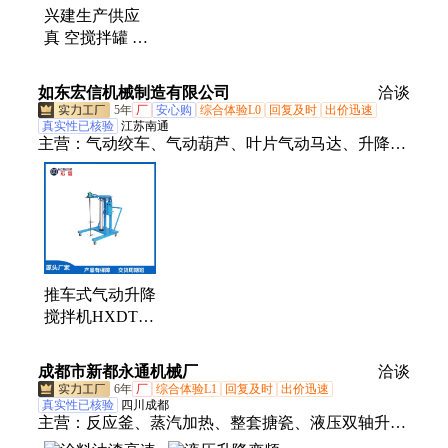
兴建生产供应
真 空搅拌罐 升
降式ZKJ-2真空
搅拌机
如东宏信机械制造有限公司
洽谈
5年
厂
安心购
综合体验L0
回复及时
出价迅速
真实性已核验
江苏南通
主营：
气动绞车、气动葫芦、叶片气动马达、升降搅
拌机、气动搅拌机、活塞式气动马达
推车式气动升降
搅拌机HXDTC-
V6-DSP8高粘度
溶液搅拌可持续
成都市新都永通机械厂
洽谈
运行
6年
厂
综合体验L1
回复及时
出价迅速
真实性已核验
四川成都
主营：
反应釜、蒸汽加热、整套搪瓷、液压双轴升降
搅拌机、加热不锈钢、工业漆调漆、机械密封设备