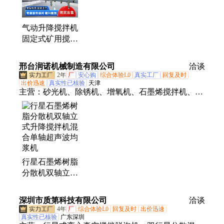
式矿车、气动绞车、调度绞车、启闭风门绞车
气动升降搅拌机
固定式矿用搅拌
设备 结构紧凑
邢台润诺机械制造有限公司
洽谈
2年
厂
安心购
综合体验L0
真实工厂
回复及时
出价迅速
真实性已核验
天津
主营：
砂光机、除锈机、增氧机、石墨烯搅拌机、爬
楼机、粗糙度仪、加油机、带锯机、压刨机、拉花
锯、防窃听检测仪、测亩仪、选果机、漏水检测仪、
水份检测仪、铆钉机、管道疏通你、电动脚手架
行星石墨烯树脂
分散机双轴立式
升降搅拌机混合
单轴超声波均浆
深圳市质第科技有限公司
洽谈
机
4年
厂
综合体验L0
回复及时
出价迅速
真实性已核验
广东深圳