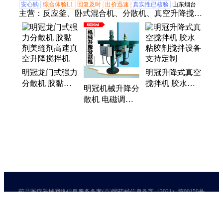
安心购
综合体验L1
回复及时
出价迅速
真实性已核验
山东烟台
主营：
反应釜、卧式混合机、分散机、真空升降搅拌
机、捏合机
明冠龙门式强力
明冠升降式真空
分散机 胶黏剂
搅拌机 胶水粘
明冠机械升降分
美缝剂高速真空
胶剂搅拌设备
散机 电磁调速
升降搅拌机
支持定制
高速搅拌机可定
制
药品医疗器械网络信息服务备案(京)网药械信息备字（2021）第00159号
京ICP证030173号
京公网安备11000002000001号