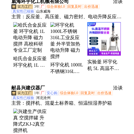
威海环宇化工机械有限公司
洽谈
发
3年
厂
综合体验L0
回复及时
出价迅速
真实性已核验
山东威海
主营：
反应釜、高压釜、磁力密封、电动升降反应
釜、不锈钢釜、高压储罐、不锈钢复合板、双端面机
械密封、夹套循环导热油
哈氏合金反应釜
实验釜 环宇化
环宇化机 1000L
环宇化机 1L 电
机 5L 高温不锈
不锈钢316L工
动升降 磁力搅
钢316L 升降装
业反应釜 外半
拌 高校科研 专
置 聚合反应 磁
管加热 电动升
业工厂定制
献县兴建仪器厂
洽谈
力搅拌 PID
降 磁力搅拌
1年
厂
安心购
综合体验L0
回复及时
出价迅速
真实性已核验
河北沧州
主营：
搅拌机、混凝土标养箱、恒温恒湿养护箱