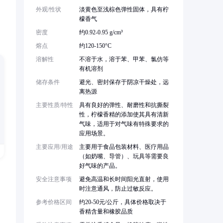
。
外观/性状
淡黄色至浅棕色弹性固体，具有柠
檬香气
密度
约0.92-0.95 g/cm³
熔点
约120-150°C
溶解性
不溶于水，溶于苯、甲苯、氯仿等
有机溶剂
储存条件
避光、密封保存于阴凉干燥处，远
离热源
主要性质/特性
具有良好的弹性、耐磨性和抗撕裂
性，柠檬香精的添加使其具有清新
气味，适用于对气味有特殊要求的
应用场景。
主要应用/用途
主要用于食品包装材料、医疗用品
（如奶嘴、导管）、玩具等需要良
好气味的产品。
安全注意事项
避免高温和长时间阳光直射，使用
时注意通风，防止过敏反应。
参考价格区间
约20-50元/公斤，具体价格取决于
香精含量和橡胶品质