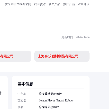
爱采购首页
我要采购
我有货源
会员产品
推广产品
注册开店
更新时间：2026-06-04
有限公司
上海奔乐塑料制品有限公司
丛台区宏
基本信息
优
中文名
柠檬香精天然橡胶
英文名
Lemon Flavor Natural Rubber
别名
柠檬味天然橡胶