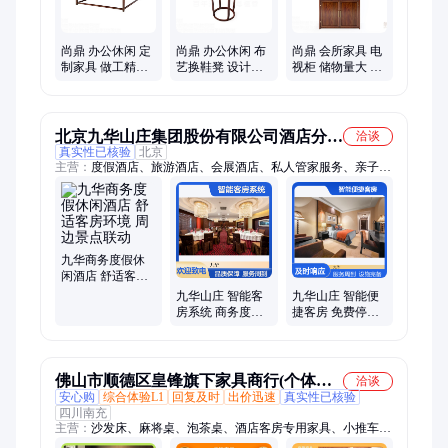
尚鼎 办公休闲 定
尚鼎 办公休闲 布
尚鼎 会所家具 电
制家具 做工精细
艺换鞋凳 设计新
视柜 储物量大 展
客房配套 至尊檀
颖 客房配套 家用
厅展示 至尊檀香
香
玄关
北京九华山庄集团股份有限公司酒店分公
洽谈
真实性已核验
北京
司
主营：
度假酒店、旅游酒店、会展酒店、私人管家服务、亲子出
游住宿、畅享温泉泳池
九华商务度假休
闲酒店 舒适客房
环境 周边景点联
九华山庄 智能客
九华山庄 智能便
动
房系统 商务度假
捷客房 免费停车
休闲酒店 休闲娱
度假休闲商务优
乐配套 周边景点
选
便利
佛山市顺德区皇锋旗下家具商行(个体工
洽谈
安心购
综合体验L1
回复及时
出价迅速
真实性已核验
商户)
四川南充
主营：
沙发床、麻将桌、泡茶桌、酒店客房专用家具、小推车、
储物床、门厅柜、隔断柜、儿童床、展示柜、大婚床、双人床、