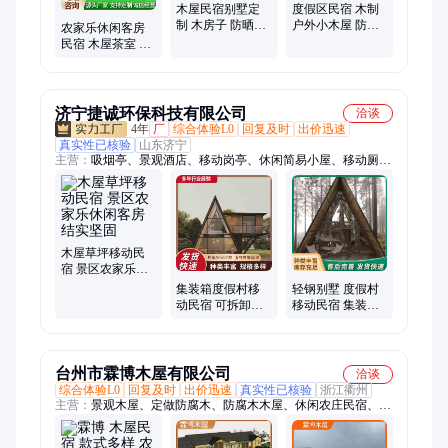
木屋民宿别墅定
度假区民宿 木制
制 木房子 防晒耐
户外小木屋 防水
农家乐休闲客房
磨 牢固抗压 设计
抗压 结构稳固 支
民宿 木屋茶室 防
施工安装
持定制
潮隔热 坚固牢靠
专业设计
济宁捷诚环保科技有限公司
洽谈
4年
厂
综合体验L0
回复及时
出价迅速
真实性已核验
山东济宁
主营：
吸烟亭、景观酒店、移动岗亭、休闲简易小屋、移动厕
所、移动民宿、移动公厕、移动集装箱民宿、移动集装箱房屋、
创意集装箱房屋
木屋草坪移动民
宿 景区农家乐休
闲客房 结实坚固
集装箱度假村移
轻钢别墅 度假村
动民宿 可拆卸休
移动民宿 集装箱
闲客房 拆装方便
可拆卸休闲客房
台州市霖博木屋有限公司
洽谈
综合体验L0
回复及时
出价迅速
真实性已核验
浙江衢州
主营：
景观木屋、定做防腐木、防腐木木屋、休闲农庄民宿、木
木屋别墅、户外景观工程、生态景区木屋