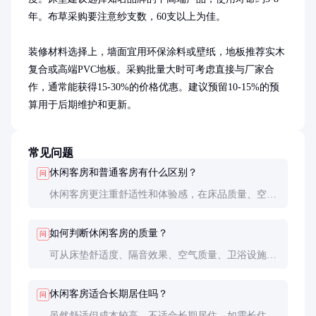
年。布草采购要注意纱支数，60支以上为佳。

装修材料选择上，墙面宜用环保涂料或壁纸，地板推荐实木
复合或高端PVC地板。采购批量大时可考虑直接与厂家合
作，通常能获得15-30%的价格优惠。建议预留10-15%的预
算用于后期维护和更新。
常见问题
休闲客房和普通客房有什么区别？
问
休闲客房更注重舒适性和体验感，在床品质量、空间
设计和配套设施上投入更多。普通客房以满足基本住
宿需求为主，标准化程度更高。
如何判断休闲客房的质量？
问
可从床垫舒适度、隔音效果、空气质量、卫浴设施等
维度评估。优质休闲客房会使用品牌床垫、双层玻璃
和高端卫浴产品。
休闲客房适合长期居住吗？
问
虽然舒适但成本较高，不适合长期居住。如需长住，