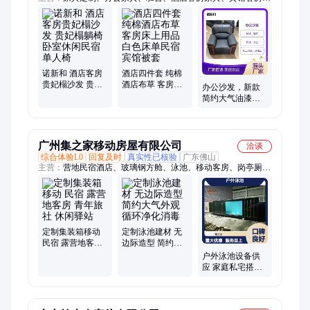
具、宾馆客房床、客房家具、文件柜、办公桌、办公椅、会议桌
椅、茶水柜、沙发、机场排椅、餐桌椅、床垫、酒店家具、全屋
定制家具、衣柜、宾馆床垫、酒店床垫、办公桌椅、办公沙发、
铁皮文件柜
诺新和 酒店客房
酒店四件套 纯棉
贵妃榻沙发 贵妃
酒店布草 客房床
办公沙发，新款
榻躺椅 卧室休闲
上用品 白色床单
简约大气油漆沙
民宿单人椅
民宿宾馆被套
发 现代商务会客
接待
广州集之家移动房屋有限公司
洽谈
综合体验L0
回复及时
真实性已核验
广东佛山
主营：
营地民宿酒店、玻璃钢方舱、泳池、移动客房、岗亭厕
所、折叠扩展房、医疗厢
定制集装箱移动
定制泳池建材 无
民宿 露营地客房
边际造型 简约大
青年旅社 休闲驿
气外观 循环净化
户外泳池设备供
站
消毒
应 家庭私宅搭建
安装便捷 防水耐
用