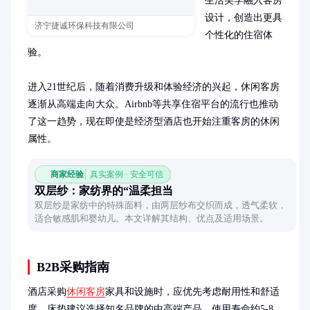
生活美学融入客房
设计，创造出更具
济宁捷诚环保科技有限公司
个性化的住宿体
验。

进入21世纪后，随着消费升级和体验经济的兴起，休闲客房
逐渐从高端走向大众。Airbnb等共享住宿平台的流行也推动
了这一趋势，现在即使是经济型酒店也开始注重客房的休闲
属性。
商家经验
真实案例 · 安全可信
双层纱：家纺界的“温柔担当
双层纱是家纺中的特殊面料，由两层纱布交织而成，透气柔软，
适合敏感肌和婴幼儿。本文详解其结构、优点及适用场景。
B2B采购指南
酒店采购
休闲客房
家具和设施时，应优先考虑耐用性和舒适
度。床垫建议选择知名品牌的中高端产品，使用寿命约5-8