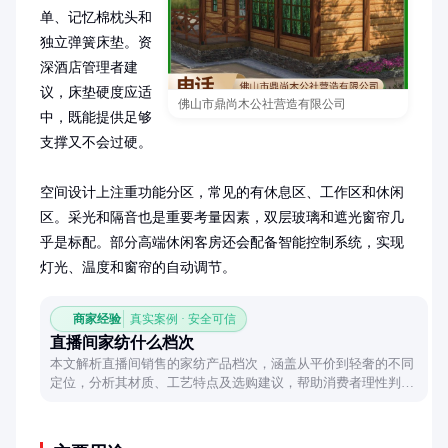
单、记忆棉枕头和
独立弹簧床垫。资
深酒店管理者建
议，床垫硬度应适
佛山市鼎尚木公社营造有限公司
中，既能提供足够
支撑又不会过硬。

空间设计上注重功能分区，常见的有休息区、工作区和休闲
区。采光和隔音也是重要考量因素，双层玻璃和遮光窗帘几
乎是标配。部分高端休闲客房还会配备智能控制系统，实现
灯光、温度和窗帘的自动调节。
商家经验
真实案例 · 安全可信
直播间家纺什么档次
本文解析直播间销售的家纺产品档次，涵盖从平价到轻奢的不同
定位，分析其材质、工艺特点及选购建议，帮助消费者理性判断
直播间家纺的性价比。