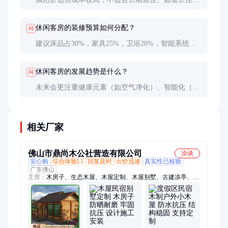
建议选择服务式公寓或长租公寓，性价比更高。
休闲客房的装修预算如何分配？
问
建议床品占30%，家具25%，卫浴20%，智能系统
15%，其他10%。具体比例可根据酒店定位调整。
休闲客房的发展趋势是什么？
问
未来会更注重健康元素（如空气净化）、智能化（如
语音控制）和可持续性（如环保材料）。个性化定制
也将成为重要方向。
相关厂家
佛山市鼎尚木公社营造有限公司
洽谈
安心购
综合体验L1
回复及时
出价迅速
真实性已核验
广东佛山
主营：
木房子、生态木屋、木屋定制、木屋别墅、古建凉亭、木
屋民宿、简约木屋、古建木屋、防腐木屋、异形木屋、防腐木凉
亭、三角形木屋、防腐木木屋、景观六角亭子、户外景区民宿、
景观农家乐民宿、三角形防腐木木房子、异形木屋别墅、景区露
营地民宿、防腐木景观工程、三角木屋景区民宿、户外木房子、
生态别墅木房子、三角景观木屋、户外组装木房子