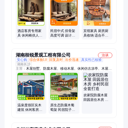
供桌条、置物架、餐桌椅、电脑桌、衣帽架、博古架、餐厅柜、
沙发椅、小椅子、宾馆床、智能床、试衣镜、软包床、理疗床
酒店客房专用家
民宿中式 排骨架
宾馆家具 厨房厨
具 休闲椅供人休
高度可调 设计感
具收纳 适合不同
憩 安装简单便捷
强出众 按需定制
环境 皇锋 支持定
皇锋厂家
制
湖南桓锐景观工程有限公司
洽谈
安心购
综合体验L0
回复及时
出价迅速
真实性已核验
湖南长沙
主营：
木屋别墅、防腐木屋、移动木屋、休闲仿古凉亭、木屋定
制、木屋房车、塑木地板、景观木屋、防腐木地板、菠萝格地
板、防腐木木屋、户外小木屋、防腐木廊架、花园专用地板、户
外小区花箱、硬木地板定制、庭院花园专用架、室外生态小木
屋、户外实木护栏、景区防腐木廊架、防腐木园艺花箱、景区入
口实木牌楼、中式仿古门头、防腐木景区牌楼、户外防腐木屋
农家院防腐木屋
田园居住木房 乡
村民宿全套打造
温泉度假区实木
原生态防腐木葡
建筑 休闲客房用
萄架 民宿院子爬
房 防潮防腐文旅
藤廊架 防潮防虫
配套设施
耐腐蚀