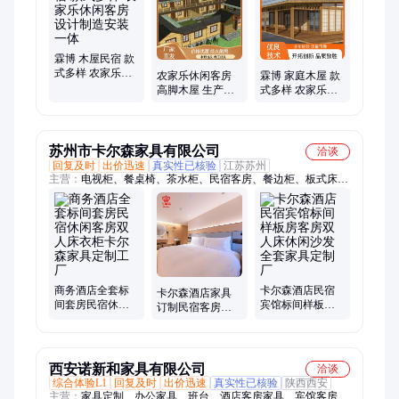
霖博 木屋民宿 款
式多样 农家乐休
农家乐休闲客房
霖博 家庭木屋 款
闲客房 设计制造
高脚木屋 生产厂
式多样 农家乐休
安装一体
家 设计制造安装
闲客房 设计制造
一体 霖博
安装一体
苏州市卡尔森家具有限公司
洽谈
回复及时
出价迅速
真实性已核验
江苏苏州
主营：
电视柜、餐桌椅、茶水柜、民宿客房、餐边柜、板式床、
样板房、挂衣架、全套家具、书桌铁艺、洽谈桌椅、家具定制、
沙发组合、板式家具、洽谈沙发、民宿家具、实木沙发、宾馆家
具、实木茶几、酒店家具、中式家具、酒店公寓、餐厅家具、酒
店宾馆、铁艺餐椅
商务酒店全套标
卡尔森酒店民宿
卡尔森酒店家具
间套房民宿休闲
宾馆标间样板房
订制民宿客房简
客房双人床衣柜
客房双人床休闲
约休闲商务风酒
卡尔森家具定制
沙发全套家具定
店定制厂家
工厂
制厂
西安诺新和家具有限公司
洽谈
综合体验L1
回复及时
出价迅速
真实性已核验
陕西西安
主营：
家具定制、办公家具、班台、酒店客房家具、宾馆客房家