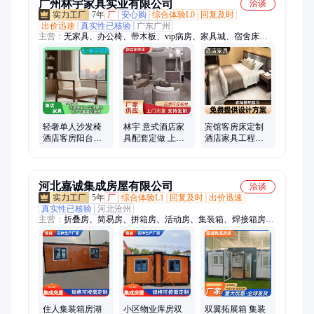
广州林宇家具实业有限公司
洽谈
7年
厂
安心购
综合体验L0
回复及时
出价迅速
真实性已核验
广东广州
主营：
无家具、办公椅、带木板、vip病房、家具城、宿舍床、
寝室床、酒店aaa、北酒店、课桌椅、学生床、文件柜、高低
床、软包椅、影院椅、沙发椅、椅家具、办公室、三胺板、室家
具、ktv酒店、网布椅、会议桌、实木椅、学网椅
轻奢单人沙发椅
林宇 意式酒店家
宾馆客房床定制
酒店客房阳台休
具配套定做 上门
酒店家具工程配
闲椅 民宿公寓软
测量 支持定制 质
套 全方位稳固无
包沙发工程定制
保5年
异响 送货上门 林
林宇
宇
河北嘉诚集成房屋有限公司
洽谈
5年
厂
综合体验L1
回复及时
出价迅速
真实性已核验
河北沧州
主营：
折叠房、简易房、拼箱房、活动房、集装箱、焊接箱房、
活动板房、快拼房屋、移动箱房、移动板房、移动房屋、打包箱
房、多层打包箱、幕墙打包箱、折叠箱式房、标准打包箱、快捷
打包箱、环保打包箱、折叠式打包箱、折叠集成房屋、可移动打
包箱
住人集装箱房湖
小区物业库房双
双翼拓展箱 集装