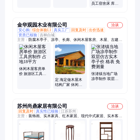
厅贵妃榻 小户型
餐厅会议椅子 源
员工宿舍床 库存
休闲懒人躺椅
头厂家支持定制
充足 两二连体步
梯 多款式定制
金华观园木业有限公司
洽谈
安心购
综合体验L1
真实工厂
回复及时
出价迅速
资质已核验
吉林白城
主营：
防腐木亭子、凉亭、长廊、休闲木屋客房、木屋、古建凉
亭、古建长廊、仿古凉亭、木质长廊、四角亭、六角亭、葡萄
架、花架、木亭子、仿古长廊、古建六角亭、双层凉亭
休闲木屋客房单
价 旅游区工具房
张渚镇当地广场
制作 占地18平方
凉亭制作 双层仿
定.海定做木屋木
古实木亭子价.格
结构厂家 休闲木
表 免费测量
房子 可用作茶室
客房 免费出图
苏州尚鼎家居有限公司
洽谈
回复及时
真实性已核验
江苏苏州
主营：
装饰画、实木家具、红木家居、现代中式家居、实木客厅
家具