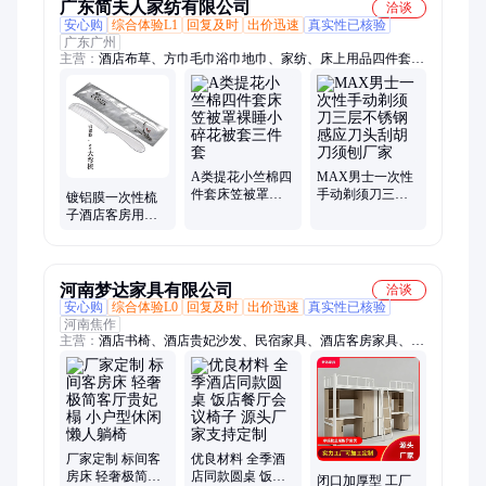
广东简夫人家纺有限公司
洽谈
安心购
综合体验L1
回复及时
出价迅速
真实性已核验
广东广州
主营：
酒店布草、方巾毛巾浴巾地巾、家纺、床上用品四件套、
毛毯、酒店用品、床尾巾、酒店床上用品四件套、医院床上用品
三件套、学校宿舍床上用品三件套、被芯
A类提花小竺棉四
MAX男士一次性
件套床笠被罩裸
手动剃须刀三层
镀铝膜一次性梳
睡小碎花被套三
不锈钢感应刀头
子酒店客房用品
件套
刮胡刀须刨厂家
宾馆酒店美容休
闲中心用发梳批
发
河南梦达家具有限公司
洽谈
安心购
综合体验L0
回复及时
出价迅速
真实性已核验
河南焦作
主营：
酒店书椅、酒店贵妃沙发、民宿家具、酒店客房家具、民
宿沙发、公寓沙发、卡座沙发、懒人沙发、异形定制沙发、酒店
餐桌餐椅、酒店大圆桌、酒吧沙发、酒吧桌椅、电竞椅、太空舱
沙发、足疗沙发、足浴沙发、按摩床、足疗茶几、观球椅、台球
厅沙发、中古风餐桌餐椅
厂家定制 标间客
优良材料 全季酒
房床 轻奢极简客
店同款圆桌 饭店
闭口加厚型 工厂