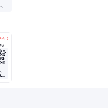
修成
修复技术。
键。此
发现潜
洽谈
管道漏
电
水探
水管