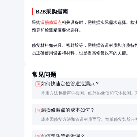
B2B采购指南
采购
漏损修漏点
相关设备时，需根据实际需求选择。检
预算和检测精度要求选择。

修复材料如夹具、密封胶等，需根据管道材质和介质特
员正确使用设备和材料，也是提高修复效率的关键。
常见问题
如何快速定位管道泄漏点？
问
常用方法包括声学检测、红外热像仪和气体检测。
测适用于金属管道，红外热像仪适用于地下管道，
漏损修漏点的成本如何？
问
测则适用于易燃易爆介质管道。
成本因修复方法和管道材质而异。简单修复如胶带
几百元，复杂修复如管道更换或内衬修复可能需数
如何预防管道泄漏？
问