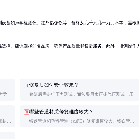
测设备如声学检测仪、红外热像仪等，价格从几千到几十万元不等，需根
性选择。建议选择知名品牌，确保产品质量和售后服务。此外，培训操作
修复后如何验证效果？
问
声学检
修复后需进行压力测试，通常采用水压或气压测试，压力
气体检
维持一定时间无下降即为合格。对于重要管道，建议采用
哪些管道材质修复难度较大？
问
超声波或X射线检测修复部位的密封性。
密封约
铸铁管道和塑料管道（如PE）修复难度较大。铸铁管道
千至上
易脆裂，塑料管道焊接难度高。建议采用专用夹具或内衬