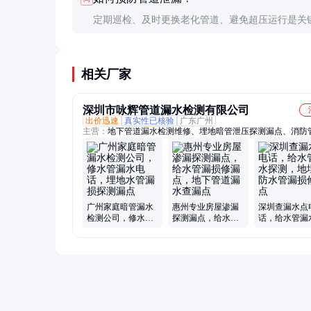
万元。检测设备投入较大，但长期看可显著降低维
定期巡检、及时更换老化管道、避免超压运行是关
本。
外，安装泄漏监测系统可实时监控管道状态，提前
在风险。
相关厂家
深圳市咏辉管道漏水检测有限公司
出价迅速
真实性已核验
广东广州
主营：
地下管道漏水检测维修、埋地暗管泄压探测漏点、消防
水检测、自来水管测漏、室内暗管渗水探测
广州家庭暗管漏水
惠州专业房屋渗漏
深圳查漏水点
检测公司，修水管
探测漏点，给水管
话，给水管漏
漏水电话，埋地水
漏损修漏点，地下
测，地埋消防
管漏损探测漏点
管道漏水查漏点
漏损修漏点