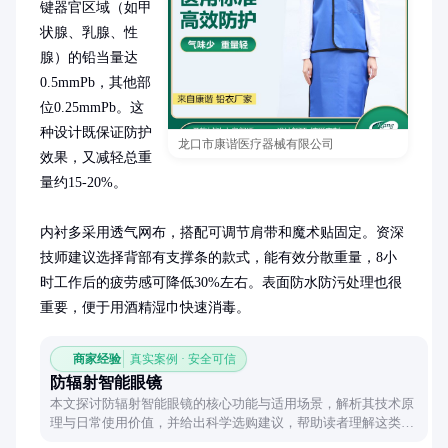
键器官区域（如甲
状腺、乳腺、性
腺）的铅当量达
0.5mmPb，其他部
位0.25mmPb。这
种设计既保证防护
龙口市康谐医疗器械有限公司
效果，又减轻总重
量约15-20%。

内衬多采用透气网布，搭配可调节肩带和魔术贴固定。资深
技师建议选择背部有支撑条的款式，能有效分散重量，8小
时工作后的疲劳感可降低30%左右。表面防水防污处理也很
重要，便于用酒精湿巾快速消毒。
商家经验
真实案例 · 安全可信
防辐射智能眼镜
本文探讨防辐射智能眼镜的核心功能与适用场景，解析其技术原
理与日常使用价值，并给出科学选购建议，帮助读者理解这类产
品的实际效能。