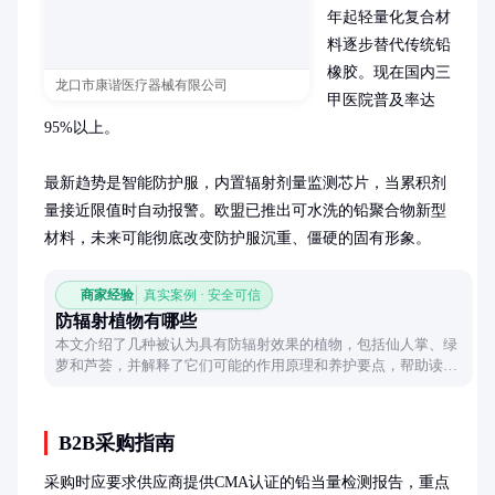
年起轻量化复合材
料逐步替代传统铅
橡胶。现在国内三
龙口市康谐医疗器械有限公司
甲医院普及率达
95%以上。

最新趋势是智能防护服，内置辐射剂量监测芯片，当累积剂
量接近限值时自动报警。欧盟已推出可水洗的铅聚合物新型
材料，未来可能彻底改变防护服沉重、僵硬的固有形象。
商家经验
真实案例 · 安全可信
防辐射植物有哪些
本文介绍了几种被认为具有防辐射效果的植物，包括仙人掌、绿
萝和芦荟，并解释了它们可能的作用原理和养护要点，帮助读者
选择适合的植物来美化环境并可能减少辐射影响。
B2B采购指南
采购时应要求供应商提供CMA认证的铅当量检测报告，重点