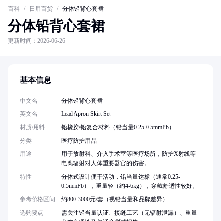
百科
/
日用百货
/
分体铅背心套裙
分体铅背心套裙
更新时间：2026-06-26
基本信息
中文名
分体铅背心套裙
英文名
Lead Apron Skirt Set
材质/用料
铅橡胶/铅复合材料（铅当量0.25-0.5mmPb）
分类
医疗防护用品
用途
用于放射科、介入手术室等医疗场所，防护X射线等
电离辐射对人体重要器官的伤害。
特性
分体式设计便于活动，铅当量达标（通常0.25-
0.5mmPb），重量轻（约4-6kg），穿戴舒适性较好。
参考价格区间
约800-3000元/套（视铅当量和品牌差异）
选购要点
需关注铅当量认证、接缝工艺（无辐射泄漏）、重量