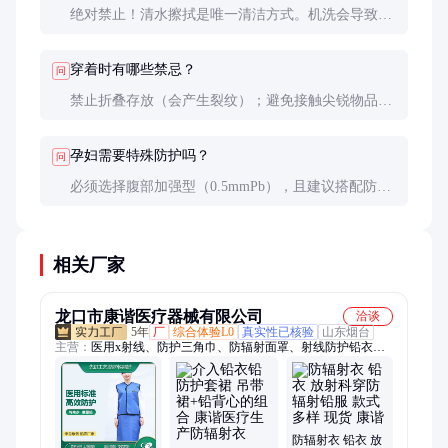
绝对禁止！清水擦拭是唯一清洁方式。机洗会导致铅
材料分层、变形，严重破坏防护性能。顽固污渍可用
中性洗涤剂轻柔刷洗。
穿着时有哪些禁忌？
问
禁止折叠存放（会产生裂纹）；避免接触尖锐物品；
不能当做普通工作服长期穿戴（铅毒性虽小但持续接
触无益）。
孕妇需要特殊防护吗？
问
必须选择腹部加强型（0.5mmPb），且建议搭配防护
围脖。有条件时尽量调离高辐射岗位，或采用铅玻璃
屏蔽等工程防护措施。
相关厂家
龙口市康谐医疗器械有限公司
洽谈
5年
厂
综合体验L0
真实性已核验
山东烟台
主营：
医用x射线、防护三角巾、防辐射面罩、射线防护铅衣、
射线防护帘、防辐射护具、三联防护屏、x射线防辐射、射线防
护眼镜
防辐射衣 铅衣 放