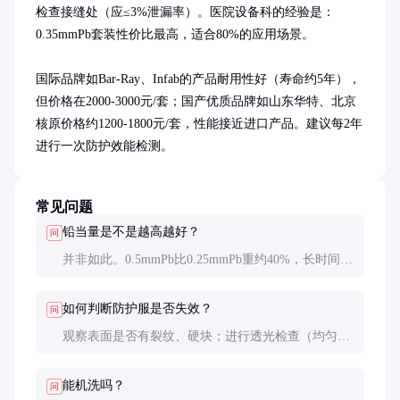
检查接缝处（应≤3%泄漏率）。医院设备科的经验是：
0.35mmPb套装性价比最高，适合80%的应用场景。

国际品牌如Bar-Ray、Infab的产品耐用性好（寿命约5年），
但价格在2000-3000元/套；国产优质品牌如山东华特、北京
核原价格约1200-1800元/套，性能接近进口产品。建议每2年
进行一次防护效能检测。
常见问题
铅当量是不是越高越好？
问
并非如此。0.5mmPb比0.25mmPb重约40%，长时间穿
戴可能造成肌肉劳损。应根据实际辐射强度选择，常
规诊断用0.25-0.35mmPb足够，介入手术可选0.35-
如何判断防护服是否失效？
问
0.5mmPb。
观察表面是否有裂纹、硬块；进行透光检查（均匀性
测试）；最准确是定期用剂量仪检测，当防护效率下
降超过10%时应更换。
能机洗吗？
问