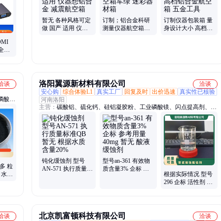
箱、舞台道具箱、服装道具箱、运输储备箱、通讯设备箱、五金工具
箱、铝合金航空箱、产品展示箱、物资器材箱
暂无 各种风格可定
订制；铝合金科研
订制仪器包装箱 量
做 国产 适用 仪器
测量仪器航空箱军
身设计大小 高档铝
想铝合金 减震航空
绿 迷彩器材箱
合金航空箱 五金工
MI
箱
具
全可
洛阳翼源新材料有限公司
洽谈
洽谈
安心购
综合体验L1
真实工厂
回复及时
出价迅速
真实性已核验
磷酸
河南洛阳
主营：
碳酸铝、硫化钙、硅铝凝胶粉、工业磷酸镁、闪点提高剂、表
干燥通
面活性剂、耐火材料、水处理原材料
提高
公斤纸
钝化缓蚀剂 型号
型号an-361 有效物
多 粒
AN-571 执行质量标
质含量3% 企标 参
 水
根据实际情况 型号
准QB 暂无 根据水
考用量40mg 暂无
齐全
296 企标 活性剂 液
质 含量20%
酸液缓蚀剂
体 暂无 管道缓蚀阻
垢剂
北京凯富顿科技有限公司
洽谈
洽谈