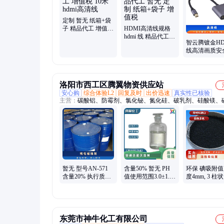
定制 暂无 纸箱+袋
子 精品代工 增值税
HDMI高清线规格
10米hdmi高清线
hdmi 线 精品代工
智云腾镀金HD
暂无 定制 纸箱+袋
线高清画质安
子 增值税
靠30米暂无
洛阳市西工区腾翼物资供应站
安心购
综合体验L2
回复及时
出价迅速
真实性已核验
主营：
碳酸铝、防霉剂、氯化铋、氮化硅、破乳剂、硅酸镁、
铝、化学试剂、抗静电剂、乙酸乙酯、氢氧化镁、焦磷酸钠、
风、次磷酸镁、氯化氢乙醇、氯化氢甲醇、聚丙烯酸钾、闪点
剂、柴油降凝剂、硫代硫酸铵、聚丙烯酰胺、多聚磷酸钠、25
板桶、硫代乙醇酸钠、高分子絮凝剂
暂无 型号AN-571
含量50% 暂无 PH
环保 碘吸附值
含量20% 执行质量
值使用范围3.0±1.5
度4mm, 3 柱状
标准QB 根据水质
型号AN-342 空调杀
份/ 果壳 资质
钝化缓蚀剂
菌灭藻剂
活性炭
东莞市神牛化工有限公司