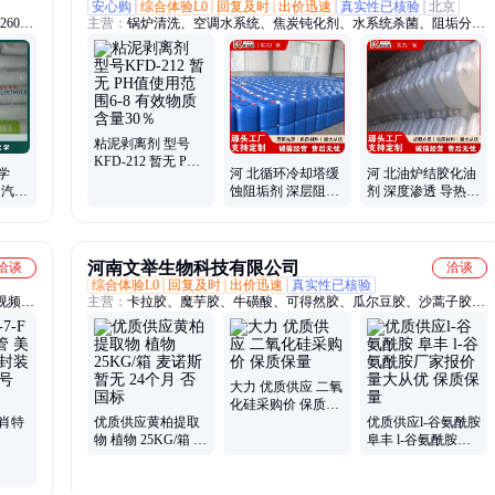
安心购
综合体验L0
回复及时
出价迅速
真实性已核验
北京
260、
主营：
锅炉清洗、空调水系统、焦炭钝化剂、水系统杀菌、阻垢分散
剂、洗涤高温水、粉尘抑制剂、脱硫增效剂、在线清洗剂、氧化除藻
剂、杀菌灭藻剂、水系统管道、无二氧化氯、空调冷凝器、金属表面
油污、清除附着藻类、烟气湿法脱硫、高电导反渗透、通风系统清
洗、空调风机盘管、导热油炉清洗、玻璃鳞片胶泥、烟气脱硫脱硝、
锅炉除垢除锈、填料水垢清洗
粘泥剥离剂 型号
KFD-212 暂无 PH
化学
河 北循环冷却塔缓
河 北油炉结胶化油
值使用范围6-8 有效
 汽车
蚀阻垢剂 深层阻垢
剂 深度渗透 导热管
物质含量30％
国 可
阻垢缓蚀剂 缓蚀力
道清洗剂 科学配比
强 凯富顿
凯富顿
河南文举生物科技有限公司
洽谈
洽谈
综合体验L0
回复及时
出价迅速
真实性已核验
视频开
主营：
卡拉胶、魔芋胶、牛磺酸、可得然胶、瓜尔豆胶、沙蒿子胶、
精密放
海藻酸钠、纳他酶素、食用明胶、聚丙烯酸钠、甲基纤维素、酪蛋白
、接口
酸钠、普鲁兰多糖、乳酸链球菌素、食品级黄原胶
大力 优质供应 二氧
化硅采购价 保质保
F 肖特
优质供应黄柏提取
量
优质供应l-谷氨酰胺
物 植物 25KG/箱 麦
阜丰 l-谷氨酰胺厂
封装原
诺斯 暂无 24个月
家报价 量大从优 保
+
否 国标
质保量