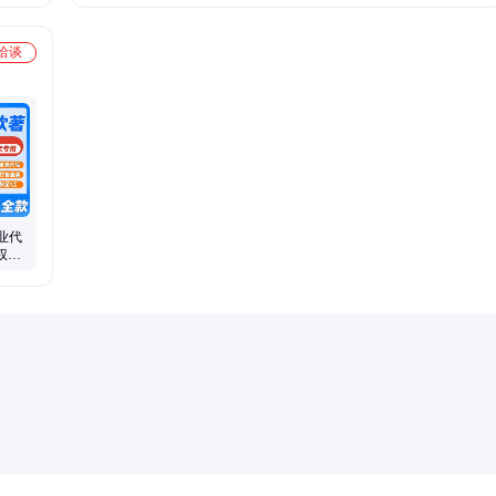
洽谈
业代
权认
程跟