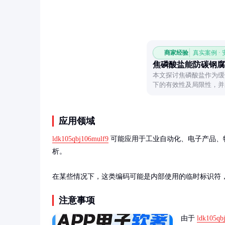
商家经验
真实案例 ·
焦磷酸盐能防碳钢腐
本文探讨焦磷酸盐作为缓
下的有效性及局限性，并
应用领域
ldk105qbj106mulf9
 可能应用于工业自动化、电子产品
析。

在某些情况下，这类编码可能是内部使用的临时标识符
注意事项
由于 
ldk105qb