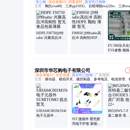
安心购
综合体验L0
回复及时
真实性已核验
主营：
陶氏eva460、三井ppJ105G、石蜡增韧eva220w、三井eva
热熔级eva250、普瑞曼ppj105g
HDPE FI0750沙特
F00950 沙特sabic高
sabic 共聚高抗冲高
抗冲 高刚性HDPE
刚性 暂无 食品包装
颗粒 薄膜 暂无
EV-500乐天
薄膜
EVA参数 规格
应用粘合剂 韩
粘结易加工
深圳市华芯购电子有限公司
综合体验L0
出价迅速
真实性已核验
广东深圳
主营：
驱动器、模拟开关、微控制器、参考电压、电池管理、
关ic、仪表放大器、音频放大器、开关稳压器、数字隔离器、
大器、运算放大器、点火控制器、开关控制器、可编程门阵列
集成电路、电容电阻
SJHA04C001M1N46
B0520WS-7-
电子元器件
基二极管 美
JST 接插件 塑壳胶
SUMITOMO 批次
台/DIODES 
壳端子护套 新能源
暂无
厂封装 批号22
工业线束插头