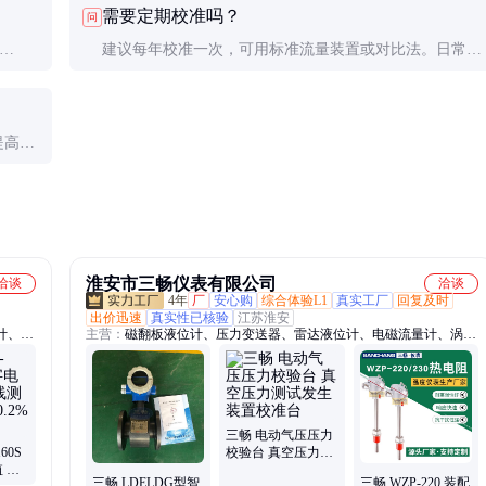
需要定期校准吗？
问
建议每年校准一次，可用标准流量装置或对比法。日常可
粒介
通过零点校验检查仪表状态。
提高流
淮安市三畅仪表有限公司
洽谈
洽谈
4年
厂
安心购
综合体验L1
真实工厂
回复及时
出价迅速
真实性已核验
江苏淮安
计、涡
主营：
磁翻板液位计、压力变送器、雷达液位计、电磁流量计、涡街
感器、
流量计、涡轮流量计、超声波流量计、孔板流量计、蒸汽流量计、差
水质分
压式流量计、流量计、玻璃管液位计、超声波液位计、数显显示仪
表、磁致伸缩液位计、磁敏电子双色液位计、玻璃板液位计、压力校
验仪、精密数字压力表、压力表、磁性浮子液位计、液位开关、浮球
液位计、液位计
三畅 电动气压压力
60S
校验台 真空压力测
 在
试发生装置校准台
三畅 LDELDG型智
三畅 WZP-220 装配