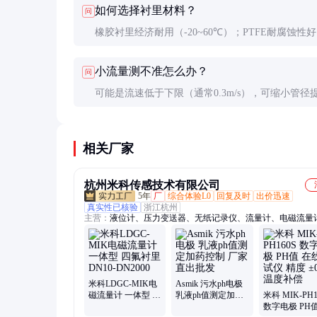
如何选择衬里材料？
问
橡胶衬里经济耐用（-20~60℃）；PTFE耐腐蚀性好
（-40~180℃）；聚氨酯耐磨性好，适合含固体颗
小流量测不准怎么办？
问
质。
可能是流速低于下限（通常0.3m/s），可缩小管径
速，或选用更灵敏的型号。
相关厂家
杭州米科传感技术有限公司
5年
厂
综合体验L0
回复及时
出价迅速
真实性已核验
浙江杭州
主营：
液位计、压力变送器、无纸记录仪、流量计、电磁流量
街流量计、涡轮流量计、超声波流量计、水质分析仪、温度传
超声波液位计、在线ph计、在线溶氧仪、在线浊度仪、多参数
析仪、有纸记录仪、雷达液位计、在线余氯分析仪
米科LDGC-MIK电
Asmik 污水ph电极
磁流量计 一体型 四
乳液ph值测定加药
米科 MIK-PH1
氟衬里DN10-
控制 厂家直出批发
数字电极 PH值