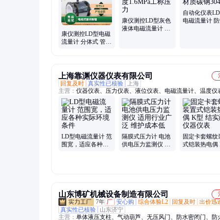
自动化仪表LD-
康仪测控LD型灰色
电磁流量计 
液体电磁流量计 0.5
DN25 材质碳钢
康仪测控LD型电磁
级精度1.6MPa工称
流量计 分体式 管道
压力
式0.3级精度
上海靠渊仪器仪表有限公司
回复及时
真实性已核验
上海
主营：
仪器仪表、压力仪表、液位仪表、电磁流量计、温度仪
LD型电磁流量计 范
隔膜式压力计 电池
固定卡套螺纹
围宽，适应各种实
供电压力监测仪 适
式铠装热电偶 
际环境条件
用行业广泛 维护成
结实耐用 仪
本低
山东博矿机械设备制造有限公司
7年
厂
安心购
综合体验L2
回复及时
出价迅
真实性已核验
山东济宁
主营：
单体液压支柱、气动葫芦、无压风门、防水密闭门、防