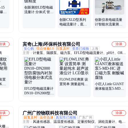
15
创新测控LD型电磁
防爆型
流量计 分体式 管道
304
式0.3级精度
创新CXLD型系列
创新仪表电磁流量
电磁流量计，底能
计智能水流量测量
耗，高精度仪器仪
污水防腐液体计量
表
表
宾奇(上海)环保科技有限公司
洽谈
洽谈
安心购
综合体验L0
回复及时
资质已核验
上海
表
主营：
计量泵、隔膜泵、磁力泵、EFLD型电磁流量计、pH计、ORP
仪表、加药装置
装置
FLOWLINE弗莱 设
K型
置简单 测量超纯水
小巨人Little GIANT
器仪表
EFLD型电磁流量计
超声波液位计 LCD
液体输送泵5-MD-
DN10~DN2000型防
显示
HC 进口磁力泵 耐
腐蚀内衬加强电极
酸碱腐蚀
分体式流量计
广州广控物联科技有限公司
洽谈
洽谈
速
回复及时
出价迅速
真实性已核验
广东广州
主营：
风速传感器、温湿度传感器、定量控制仪、涡轮流量计、电磁
火栅栏
流量计、流量开关、温度传感器、压力传感器、液位开关、超声波液