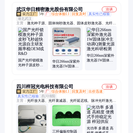
源！)
武汉华日精密激光股份有限公司
洽谈
5年
厂
综合体验L1
回复及时
真实性已核验
湖北武汉
主营：
激光种子源、固体纳秒激光器、固体皮秒激光器、光纤飞
秒激光器、科研级激光器、紫外激光器、355nm激光器
华日266nm深紫外
国产光纤锁模激
激光器1W固体脉
华日266nm深紫外
光种子源皮秒飞
冲主动调Q测量光
激光器1W固体纳
秒超快光源自主
源激光科研检测
秒脉冲光源测量
研发频率梳OEM
科研检测激光头
或R&D
四川梓冠光电科技有限公司
洽谈
5年
厂
综合体验L1
回复及时
出价迅速
真实性已核验
四川绵阳
主营：
光纤放大器、光纤衰减器、光纤延迟线、脉冲光纤激光
器、ASE宽带光源、光开关、光器件、纳秒光开关、多通道光延
迟线、msme光衰减器
光功率 多通道 高
三环偏振控制器
精度 便携式手持