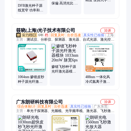
保偏 高消光比 加
稳定光源 梓冠供
DFB激光种子源
工定制 生产厂家
应
线宽窄 功率和光
梓冠光电
谱稳定 梓冠光电
筱晓(上海)光子技术有限公司
洽谈
6年
档
回复及时
出价迅速
真实性已核验
上海
主营：
测试仪、分析仪、探测器、激光器、台式光源、激光控制
器、波长计、红外观察镜、光纤放大器、光纤拉锥机、滤波器、
光纤光栅、晶体、隔离器
掺镱飞秒种子源
光纤激光器模块
1033nm 20mW 脉
1064nm 掺镱皮秒
488nm 一体化风
宽6ps
种子源光纤激光
冷式氩离子激光
器模块 30mW 脉
器 100mW 光束发
宽10ps
散角：0.95mrad
广东朗研科技有限公司
洽谈
综合体验L0
回复及时
出价迅速
真实性已核验
广东东莞
主营：
单光子探测器、光频梳、光学频率梳、激光器、飞秒激光
器、皮秒激光器、光纤激光器、超快激光器、光纤超快激光器、
超快光纤激光器、光纤飞秒激光器、飞秒光纤激光器、皮秒光纤
激光器、光纤皮秒激光器、光纤种子源、皮秒种子源、飞秒种子