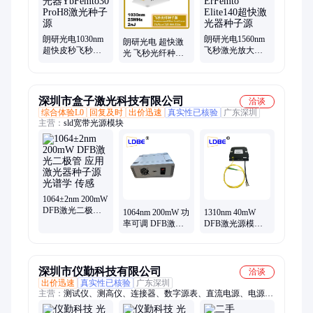
源、皮秒光纤种子源、光纤皮秒种子源、飞秒光纤种子源、光纤
飞秒种子源、超短脉冲激光器、脉冲激光器、双光梳、探测器
朗研光电1030nm
朗研光电1560nm
朗研光电 超快激
超快皮秒飞秒光
飞秒激光放大器
光 飞秒光纤种子
纤激光器
ErFemto Elite140超
源 YbPicoCHI-800
YbFemto30 ProH8
快激光器种子源
Elite
激光种子源
深圳市盒子激光科技有限公司
洽谈
综合体验L0
回复及时
出价迅速
真实性已核验
广东深圳
主营：
sld宽带光源模块
1064±2nm 200mW
DFB激光二极管
1064nm 200mW 功
1310nm 40mW
应用 激光器种子
率可调 DFB激光
DFB激光源模块
源 光谱学 传感
源模块 可做种子
单模和保偏光
源测试组件
纤，适合于光纤
传感等应用
深圳市仪勤科技有限公司
洽谈
出价迅速
真实性已核验
广东深圳
主营：
测试仪、测高仪、连接器、数字源表、直流电源、电源插
针、电网模拟电源、测长仪、示波器、浮动板、模拟电池、粗糙