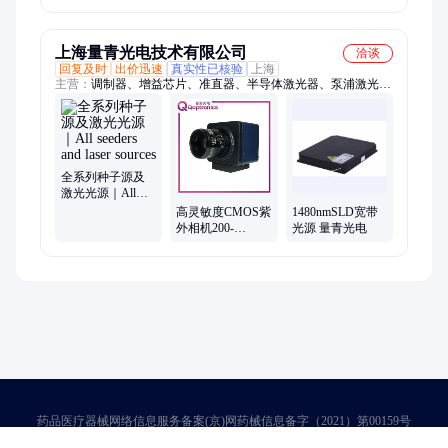
EMI 高频屏蔽垫
子源激光模块 调
65N/73-1-32-99N
片
光器
上海量青光电技术有限公司
洽谈
回复及时
出价迅速
真实性已核验
上海
主营：
调制器、增益芯片、准直器、半导体激光器、泵浦激光
器、Innolume激光器、宽带光源、激光光源、光纤气体池、光纤
放大器、MEMS光开关、Q光开关、795VCSEL、c波段ase、量青
光电、气体VCSEL、声光调制器、压电陶瓷放大器
全系列种子源及
激光光源｜All
seeders and laser
高灵敏度CMOS紫
1480nmSLD宽带
sources
外相机200-
光源 量青光电
1000nm | High-
sensitivity CMOS
ultraviolet camera
that visualizes the
unseen
药品医疗器械网络信息服务备案(京)网药械信息备字（2021）第00159号
京ICP证030173号
京公网安备11000002000001号