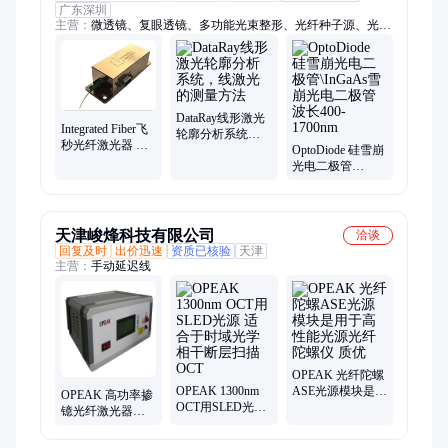
广东深圳
主营：
微透镜、复眼透镜、多功能光束整形、光纤种子源、光谱
仪、光斑分析仪、滤光片、显微镜载物台
DataRay线形激光
Integrated Fiber飞
轮廓分析系统，
秒光纤激光器 超
线激光的测量方
OptoDiode 硅雪崩
短脉冲光纤种子
法
光电二极管
源1030nm
\InGaAs雪崩光电
二极管 波长400-
1700nm
天津峻烽科技有限公司
洽谈
回复及时
出价迅速
资质已核验
天津
主营：
手动延迟线
OPEAK 光纤陀螺
OPEAK 1300nm
ASE光源模块是用
OPEAK 高功率掺
OCT用SLED光源
于高性能光源光
镱光纤激光器
适合于时域光学
纤陀螺仪 质优
（1064nm）基于
相干断层扫描
种子源+光功率放