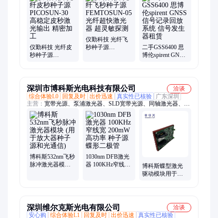
度仪、压力调节器、数字万用表、精密千分尺、压力传感器、数
显厚度表、数据采集器、红外测温仪、功率分析仪、温度传感
器、多路测温仪、逻辑分析仪、波形发生器、直流电子负载
仪勤科技 光纤飞
仪勤科技 光纤皮
秒种子源
二手GSS6400 思
秒种子源
FEMTOSUN-05
博伦spirent GNSS
PICOSUN-30 高
光纤超快激光器
信号记录回放系
稳定皮秒激光输
超灵敏探测
统 信号发生器租
出 精密加工
赁
深圳市博科斯光电科技有限公司
洽谈
综合体验L0
回复及时
出价迅速
真实性已核验
广东深圳
主营：
宽带光源、泵浦激光器、SLD宽带光源、同轴激光器、
ASE宽带光源、DFB激光器、FP激光器、泵浦源、脉冲激光器、
高功率多模激光器、多通道DFB光源、EDFA放大器、SOA半导
体光放大、光纤放大器
博科斯532nm飞秒
1030nm DFB激光
脉冲激光器模块
器 100KHz窄线宽
博科斯蝶型激光
(用于放大器种子
200mW高功率 种
驱动模块用于
源和光通信)
子源 蝶形二极管
DFB 种子源驱动
等
深圳维尔克斯光电有限公司
洽谈
安心购
综合体验L1
回复及时
出价迅速
真实性已核验