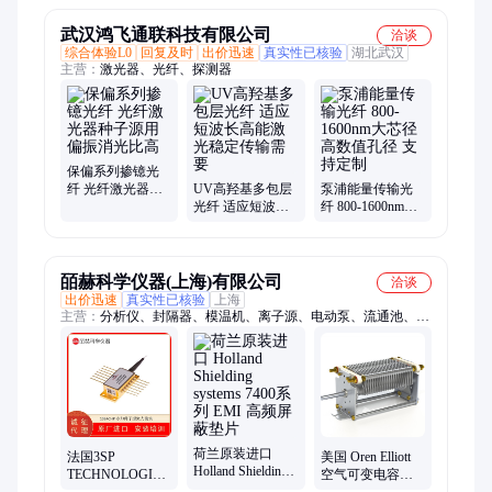
OCT
大MOPA
武汉鸿飞通联科技有限公司
洽谈
综合体验L0
回复及时
出价迅速
真实性已核验
湖北武汉
主营：
激光器、光纤、探测器
保偏系列掺镱光
纤 光纤激光器种
UV高羟基多包层
泵浦能量传输光
子源用 偏振消光
光纤 适应短波长
纤 800-1600nm大
比高
高能激光稳定传
芯径 高数值孔径
输需要
支持定制
皕赫科学仪器(上海)有限公司
洽谈
出价迅速
真实性已核验
上海
主营：
分析仪、封隔器、模温机、离子源、电动泵、流通池、安
培表、精制垫、数据表、安全圈、热电偶、点焊机、研磨机、变
送器、转换器、冷阴极、插装阀、电冷板、平凸轮、油处理、圆
螺母、吸收器、密封件、旋转台、电阻计
荷兰原装进口
法国3SP
美国 Oren Elliott
Holland Shielding
TECHNOLOGIES
空气可变电容器
systems 7400系列
1064CHP冷却种
M73系列 73-1-32-