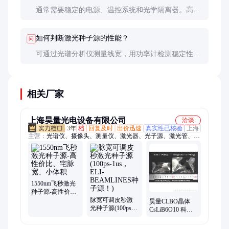
通常需要稳定的电源、温控系统和光学隔离器。高精
度应用可能还需频率稳定器和噪声抑制设备。
如何判断激光种子源的性能？
问
可通过光谱分析仪测量线宽，用功率计检测稳定性，
用光电探测器分析噪声特性。建议要求供应商提供详
细的测试报告。
相关厂家
上海昊量光电设备有限公司
洽谈
3年
档
回复及时
出价迅速
真实性已核验
上海
主营：
光谱仪、摄像头、测量仪、激光器、光子源、激光管、采
集卡、放大器、单色仪、护目镜、传感器、扫描镜、超稳腔、增
强器、滤光片、成像仪、功率计、光纤束、示波器、鉴相器、探
测器、磁强计、相位计、照度计、检测仪
1550nm飞秒激光
种子源-高性价
比、宅脉宽、小
脉宽可调皮秒激
昊量CLBO晶体
体积
光种子源(100ps-
CsLiB6O10 科研
1us，ELI-
专用非进口仪器
BEAMLINES种子
仪表 可定制