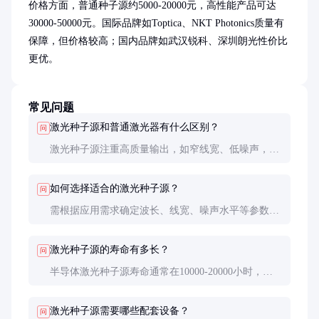
价格方面，普通种子源约5000-20000元，高性能产品可达
30000-50000元。国际品牌如Toptica、NKT Photonics质量有
保障，但价格较高；国内品牌如武汉锐科、深圳朗光性价比
更优。
常见问题
激光种子源和普通激光器有什么区别？
问
激光种子源注重高质量输出，如窄线宽、低噪声，功
率通常较低；普通激光器更关注输出功率，对光束质
量要求相对较低。
如何选择适合的激光种子源？
问
需根据应用需求确定波长、线宽、噪声水平等参数。
高精度测量需要窄线宽和低噪声，而一般放大系统对
功率稳定性要求更高。
激光种子源的寿命有多长？
问
半导体激光种子源寿命通常在10000-20000小时，固
体激光种子源可达50000小时以上。正确使用和维护
可显著延长寿命。
激光种子源需要哪些配套设备？
问