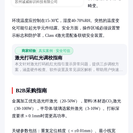
苏州诚威标识科技有限公司
畸变。

环境温度应控制在15-30℃，湿度40-70%RH。突然的温度变
化可能引起光学元件结露。安全方面，操作区域必须设置警
示标志和防护罩，Class 4激光需配备联锁安全装置。
商家经验
真实案例 · 安全可信
激光打码红光调校指南
本文针对激光打码机红光指引显示异常问题，提供三步调校方
案，涵盖硬件检查、软件设置及常见误区解析，帮助用户快速恢
复框线定位功能。
B2B采购指南
金属加工优先选光纤激光（20-50W），塑料/木材选CO₂激光
（30-100W），半导体/玻璃选紫外激光（3-10W）。打标深
度要求＞0.1mm时需更高功率。

关键参数包括：重复定位精度（＜±0.01mm）、最小线宽