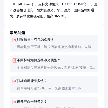
（0.01-0.05mm）、支持文件格式（DXF/PLT/BMP等）。国
产设备性价比高，如大族激光、华工激光；国际品牌如通
快、罗芬精度更稳定但价格高30-50%。
常见问题
打标颜色不均匀怎么办？
问
可能是焦距不准、镜片污染或激光功率波动。先清洁
光学系统并重新校准焦距，检查电源稳定性。金属材
料可尝试调整填充间距和打标速度。
不同材料如何选择激光类型？
问
金属和高反光材料用光纤激光，塑料/木材/皮革用CO₂
激光，玻璃/陶瓷/硅片用紫外激光。混合材料需测试
或咨询供应商。
打标速度能有多快？
问
简单字符可达7000mm/s，复杂图形通常200-
1000mm/s。实际速度受材料、深度、图形复杂度影
响，建议实地测试验证。
设备寿命一般多久？
问