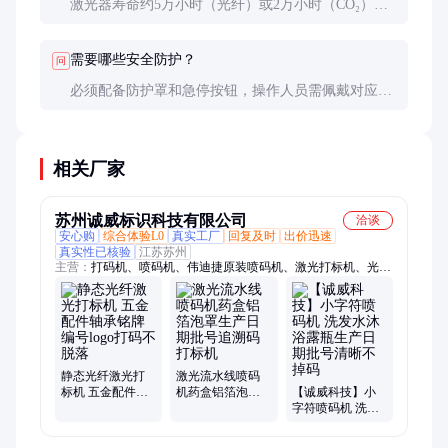
激光器寿命约5万小时（光纤）或2万小时（CO₂），
振镜系统寿命约3万小时。定期保养可延长使用寿命
20-30%。
需要哪些安全防护？
问
必须配备防护罩和急停按钮，操作人员需佩戴对应波
长的防护眼镜。Class 4激光区域需设置联锁装置和警
示标识。
相关厂家
苏州诚威标识科技有限公司
洽谈
安心购
综合体验L0
真实工厂
回复及时
出价迅速
真实性已核验
江苏苏州
主营：
打码机、喷码机、伟迪捷原装喷码机、激光打标机、光纤
激光打标机、紫外激光打标机、水线激光打标机、ebs大字符手
持喷码机、小字符喷码机、手持喷码机、迷你喷码机、依玛士喷
码机、热发泡式喷码机、墨盒
静态光纤激光打
激光流水线喷码
标机 五金配件轴
机药盒铝箔泡罩
【诚威科技】小
承铭牌 编号logo
生产日期批号追
字符喷码机 洗发
打码不脱落
溯码打标机
水沐浴露瓶生产
日期批号清晰不