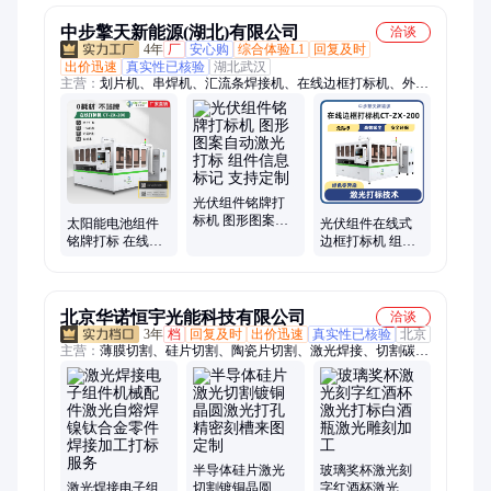
掉码
中步擎天新能源(湖北)有限公司
洽谈
4年
厂
安心购
综合体验L1
回复及时
出价迅速
真实性已核验
湖北武汉
主营：
划片机、串焊机、汇流条焊接机、在线边框打标机、外挂
式边框打标机、太阳能IV测试仪
光伏组件铭牌打
标机 图形图案自
太阳能电池组件
光伏组件在线式
动激光打标 组件
铭牌打标 在线边
边框打标机 组件
信息标记 支持定
框打标机 可定制
信息激光打标 自
制
激光打标 更快更
动上下料 效率高
精准
北京华诺恒宇光能科技有限公司
洽谈
3年
档
回复及时
出价迅速
真实性已核验
北京
主营：
薄膜切割、硅片切割、陶瓷片切割、激光焊接、切割碳化
硅、金属板、像阑片、遮光片、微孔片 针孔片、冲压件、石英
窗口片、仪器仪表、实验光栅、加工薄膜、定制狭缝片、不锈钢
片、微孔片、光阑叶片、PI垫片、超薄垫片、金属掩膜版、消光
发黑光阑、叉指电极、玻璃奖杯
半导体硅片激光
玻璃奖杯激光刻
激光焊接电子组
切割镀铜晶圆激
字红酒杯激光打