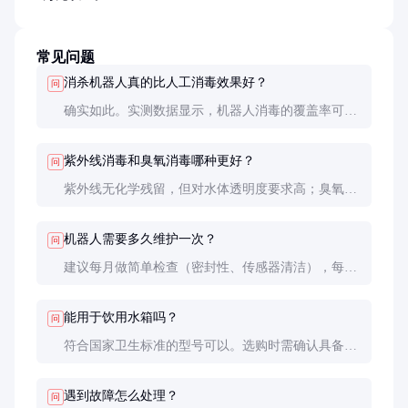
常见问题
消杀机器人真的比人工消毒效果好？
问
确实如此。实测数据显示，机器人消毒的覆盖率可达
100%，而人工消毒常存在死角。且机器人能保持稳
定消毒强度，不受人为因素影响。
紫外线消毒和臭氧消毒哪种更好？
问
紫外线无化学残留，但对水体透明度要求高；臭氧消
毒更彻底，但需控制残余臭氧浓度。实际应用中常组
合使用，发挥各自优势。
机器人需要多久维护一次？
问
建议每月做简单检查（密封性、传感器清洁），每半
年全面维护（更换磨损件、校准传感器）。具体频率
取决于使用环境和水质情况。
能用于饮用水箱吗？
问
符合国家卫生标准的型号可以。选购时需确认具备卫
生许可批件，紫外线型应注意波长在254nm左右，臭
氧型需配备残余臭氧消除装置。
遇到故障怎么处理？
问