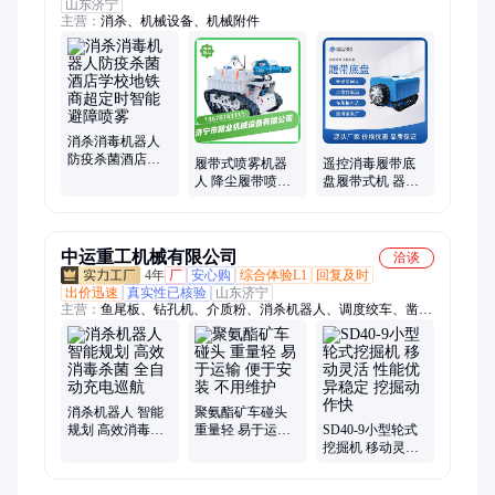
山东济宁
主营：
消杀、机械设备、机械附件
消杀消毒机器人
防疫杀菌酒店学
履带式喷雾机器
遥控消毒履带底
校地铁商超定时
人 降尘履带喷雾
盘履带式机 器人
智能避障喷雾
机 器人 防疫消杀
巡检消杀应用 喷
履 带喷雾机器
雾消杀机器人
中运重工机械有限公司
洽谈
4年
厂
安心购
综合体验L1
回复及时
出价迅速
真实性已核验
山东济宁
主营：
鱼尾板、钻孔机、介质粉、消杀机器人、调度绞车、凿岩
机、切轨机、渣浆泵、翻斗式矿车、电动叉车、路面抹光机、混
凝土搅拌机、履带运输车、破碎机、喷浆机、铁路枕木
消杀机器人 智能
聚氨酯矿车碰头
规划 高效消毒杀
重量轻 易于运输
SD40-9小型轮式
菌 全自动充电巡
便于安装 不用维
挖掘机 移动灵活
航
护
性能优异稳定 挖
掘动作快