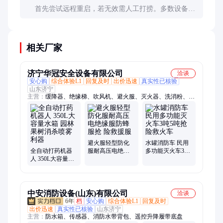
首先尝试远程重启，若无效需人工打捞。多数设备有
故障自诊断功能，可根据报警代码判断问题。建议选
择服务网络完善的品牌。
相关厂家
济宁华冠安全设备有限公司
洽谈
安心购
综合体验L1
回复及时
出价迅速
真实性已核验
山东济宁
主营：
缓降器、绝缘梯、吹风机、避火服、灭火器、洗消粉、挡
水板、方位灯、安全带、交底箱、消火栓、防暴头盔、喷雾水
枪、防汛沙袋、干式喷头、灌溉水带、保安器材、防身手套、破
拆工具、救援工具、灭火设备、应急水桶、防护手套、排烟风
机、不锈钢沙箱
避火服轻型防化
水罐消防车 民用
全自动打药机器
服耐高压电绝缘
多功能灭火车3吨
人 350L大容量水
服防蜂服抢 险救
5吨抢险救火车
箱 园林果树消杀
援服
喷雾利器
中安消防设备(山东)有限公司
洽谈
6年
档
安心购
综合体验L1
回复及时
出价迅速
真实性已核验
山东济宁
主营：
防水箱、传感器、消防水带背包、遥控升降履带底盘