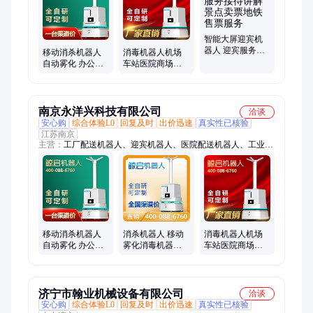
智能大屏迎宾机
器人 迎宾服务接
移动消杀机器人
消毒机器人机场
待讲解 景点卖票
自动雾化 办公楼
车站医院商场展
地铁售票服务
工厂大型场所消
厅过氧化氢全自
毒机器人
动雾化消杀
南京永洋兴科技有限公司
洽谈
安心购
综合体验L0
回复及时
出价迅速
真实性已核验
江苏南京
主营：
工厂配送机器人、迎宾机器人、医院配送机器人、工业清
扫机器人、医院物流机器人、讲解机器人、光伏清扫机器人、搬
运机器人、送餐机器人、数字人、工厂物流搬运
移动消杀机器人
消杀机器人 移动
消毒机器人机场
自动雾化 办公楼
雾化消毒机器人
车站医院商场展
工厂大型场所消
自动杀毒 机场办
厅过氧化氢全自
毒机器人
公工厂室内消杀
动雾化消杀
济宁市翰业机械设备有限公司
洽谈
安心购
综合体验L0
回复及时
出价迅速
真实性已核验