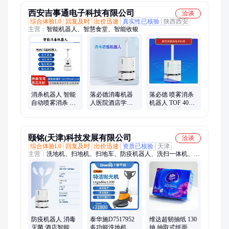
西安吉事通电子科技有限公司
洽谈
综合体验L0
回复及时
出价迅速
真实性已核验
陕西西安
主营：
智能机器人、智慧食堂、智能收银
消杀机器人 智能
落必德消毒机器
落必德 喷雾消杀
自动喷雾消杀 幼
人医院酒店学校
机器人 TOF 40米
儿园酒店宾馆医
机场园区自动定
轮毂电机 3.2万立
院雾化喷洒灭菌
时喷雾消杀自动
方 7吋
回充
颐铭(天津)科技发展有限公司
洽谈
综合体验L0
回复及时
出价迅速
资质已核验
天津
主营：
洗地机、扫地机、扫地车、防疫机器人、洗扫一体机、尘
推车、工业吸尘器、高压清洗机、地毯清洗机、沙发清洗机、刷
地机、垃圾桶、垃圾袋、晶面护理机、清洁工具、清洁剂、地板
蜡、清洁车、扫雪机、吹干机、扶梯清洗机、玻璃刮
防疫机器人 消毒
泰华施D7517952
维达超韧抽纸 130
灭菌 酒店智能消
多功能洗地机 特
抽 抽取式纸面巾