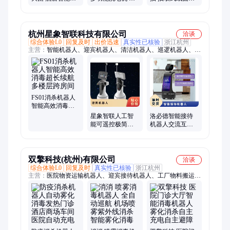
杀 智能雾化 工厂
洁洗地机器 打蜡
实惠装纸抽 车用
消杀 智能喷雾灭
机 石材保养 抛光
写字楼纸巾
菌
机
V2239
杭州星象智联科技有限公司
洽谈
综合体验L0
回复及时
出价迅速
真实性已核验
浙江杭州
主营：
智能机器人、迎宾机器人、清洁机器人、巡逻机器人、智
能接待机器人、全能楼宇配送机器人、全自动送餐机器人、智能
人形机器人、智能仿生美女机器人、服务交互机器人、商用清洁
机器人、美女机器人、室外无人配送车、智能无人驾驶配送车
FS01消杀机器人
智能高效消毒超
长续航多楼层跨
星象智联人工智
洛必德智能接待
房间
能可遥控极简设
机器人交流互动
计智能问询
互动娱乐引领带
204*221*251mm
路精准导航
双擎科技(杭州)有限公司
洽谈
综合体验L0
回复及时
真实性已核验
浙江杭州
主营：
医院物资运输机器人、迎宾接待机器人、工厂物料搬运机
器人、消毒机器人、导览机器人、标本运输机器人、内镜运输机
器人