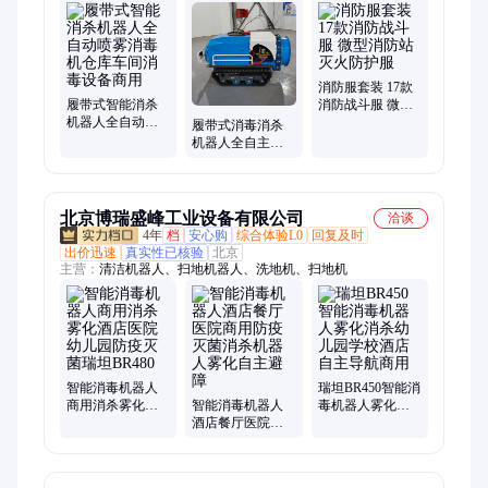
消防服套装 17款
履带式智能消杀
消防战斗服 微型
机器人全自动喷
消防站灭火防护
履带式消毒消杀
雾消毒机仓库车
服
机器人全自主导
间消毒设备商用
航雾化消杀商用
工业消毒机
北京博瑞盛峰工业设备有限公司
洽谈
4年
档
安心购
综合体验L0
回复及时
出价迅速
真实性已核验
北京
主营：
清洁机器人、扫地机器人、洗地机、扫地机
智能消毒机器人
瑞坦BR450智能消
商用消杀雾化酒
智能消毒机器人
毒机器人雾化消
店医院幼儿园防
酒店餐厅医院商
杀幼儿园学校酒
疫灭菌瑞坦BR480
用防疫灭菌消杀
店自主导航商用
机器人雾化自主
避障