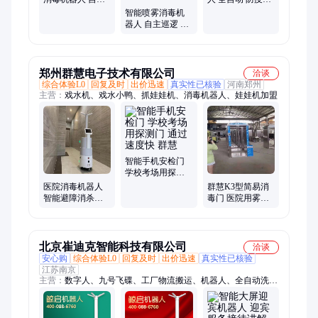
避障雾化消杀
能消杀 展厅酒店
智能喷雾消毒机
器人 自主巡逻 医
院酒店大厅防疫
消杀
郑州群慧电子技术有限公司
洽谈
综合体验L0
回复及时
出价迅速
真实性已核验
河南郑州
主营：
戏水机、戏水小鸭、抓娃娃机、消毒机器人、娃娃机加盟
智能手机安检门
学校考场用探测
门 通过速度快 群
医院消毒机器人
群慧K3型简易消
慧
智能避障消杀机
毒门 医院用雾化
器人 全自动雾化
消毒通道 自动测
空气物表消杀
温消毒仓
北京崔迪克智能科技有限公司
洽谈
安心购
综合体验L0
回复及时
出价迅速
真实性已核验
江苏南京
主营：
数字人、九号飞碟、工厂物流搬运、机器人、全自动洗地
机、送餐自动电梯、纯电动洗地机、越野四足机器狗