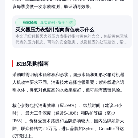
议每季度做一次水质检测，验证消毒效果。
商家经验
真实案例 · 安全可信
灭火器压力表指针指向黄色表示什么
本文详细解析灭火器压力表指针指向黄色的含义，包括黄色区域
代表的压力状态、可能的安全隐患，以及相应的处理建议，帮助
读者正确理解和使用灭火器。
B2B采购指南
采购时需明确水箱容积和形状，圆形水箱和矩形水箱对机器
人机动性要求不同。消毒技术选择也很重要：紫外线适合透
明水体，臭氧对色度高的水效果更好，但可能有残留风险。

核心参数包括消毒效率（应≥99%）、续航时间（建议≥4小
时）、最大工作深度（通常5-10米）和防护等级（至少
IP68）。价格受技术路线和品牌影响较大，国内品牌如新大
陆、联众价格约2-5万元，进口品牌如Xylem、Grundfos可达
8万元以上。