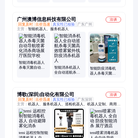
毒装置 可远程控
斜上料机 转动平
制
稳
广州澳博信息科技有限公司
洽谈
回复及时
出价迅速
真实性已核验
广东广州
主营：
智能机器人、服务机器人
智能消毒机器人
杀毒灭菌自动导
智能消杀机器人
智能防疫消毒机
航喷雾化消杀商
全自动巡航杀毒
器人杀毒灭菌自
场展厅医院学校
灭菌高效喷雾紫
动导航喷雾化消
外线防疫消杀机
杀商场展厅医院
器人
学校
博歌(深圳)自动化有限公司
洽谈
回复及时
出价迅速
真实性已核验
广东深圳
主营：
机器人、服务机器人、巡检机器人、机器人定制、商用服
务机器人、接待机器人、展厅机器人、酒店机器人、养老机器
人、迎宾机器人、导览机器人、室内机器人、讲解机器人、智能
机器人、机器人底盘
temi 远程控制智能
temi喷雾消毒机器
消毒机器人 自动
人 全自动 防疫智