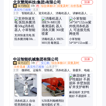
北京慧闻科技(集团)有限公司
洽谈
6年
档
综合体验L0
回复及时
出价迅速
真实性已核验
北京
主营：
智能机器人、迎宾机器人、消毒机器人、讲解机器人、展
厅机器人、酒店机器人、晨检机器人、接待机器人、服务机器人
支持快速充电 医
院杀菌消毒50kg
消毒机器人 IBEN-
小笨智能
消杀机器人 小笨
M01消 毒测温机
54*56*132cm紫外
智能
器人 消杀灭菌
线消杀机器人 可
360度喷雾
连接无线网使用
中运智能机械集团有限公司
洽谈
5年
厂
安心购
综合体验L0
回复及时
出价迅速
真实性已核验
山东济宁
主营：
微耕机、运输车、切轨机、消杀机器人、装载车、电磁
仪、耙斗机、小挖机、平板车、挖掘机、挖沟机、起道机、卸货
机、金属顶梁、运输工具、926装载机、矿用锚具、弓形支架、
履带总成、棘轮扳手、支护器材、驱动电源、木制枕木、实心轮
胎、平板拖车、橡胶履带
麻花锚杆 支护性
能好 不易损坏 井
壁加固矿井支护
消杀机器人 自动
SZB系列顺槽用刮
材料
喷洒酒精设备 消
板转载机 矿用倾