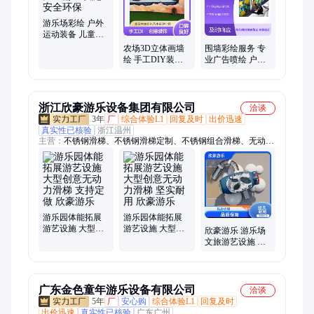
游乐场彩绘 户外
运动装备 儿童游
艺设施 安全环保
农场3D立体画墙
围墙彩绘服务 专
绘 手工DIY装饰
业广告喷绘 户外
画 立体感强 创意
墙面装饰定制
家居装饰
浙江欣豪游乐设备集团有限公司
洽谈
3年
厂
综合体验L1
回复及时
出价迅速
真实性已核验
浙江温州
主营：
不锈钢滑梯、不锈钢滑梯定制、不锈钢组合滑梯、无动力
游乐设备、户外游乐设备、户外大型游乐设备、儿童户外游乐设
施、大型户外鲨鱼造型滑梯、户外大型儿童滑滑梯、户外太空舱
组合、木质滑梯、摇马摇摇乐、户外非标定制
游乐园体能拓展
游乐园体能拓展
游艺设施 大型创
游艺设施 大型创
欣豪游乐 游乐场
意无动力滑梯 支
意无动力滑梯 坚
文旅游艺设施 大
持定做 欣豪游乐
实耐用 欣豪游乐
型创意无动力滑
梯 经久耐用
广东金色童年游乐设备有限公司
洽谈
5年
厂
安心购
综合体验L1
回复及时
出价迅速
真实性已核验
广东广州