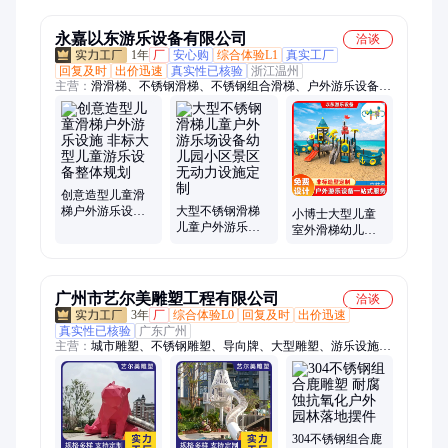
外娱乐无动力设
子乐园设计
设备
施
永嘉以东游乐设备有限公司
洽谈
1年
厂
安心购
综合体验L1
真实工厂
回复及时
出价迅速
真实性已核验
浙江温州
主营：
滑滑梯、不锈钢滑梯、不锈钢组合滑梯、户外游乐设备、
滑梯、塑料滑梯、木质滑梯、儿童秋千、户外传声筒、儿童爬
网、摇摇马、打击乐器、淘气堡、蹦床、健身器材、七彩滑道、
木质攀爬架
创意造型儿童滑
梯户外游乐设施
大型不锈钢滑梯
小博士大型儿童
非标大型儿童游
儿童户外游乐场
室外滑梯幼儿园
乐设备整体规划
设备幼儿园小区
户外秋千组合小
景区无动力设施
区公园滑滑梯组
定制
合
广州市艺尔美雕塑工程有限公司
洽谈
3年
厂
综合体验L0
回复及时
出价迅速
真实性已核验
广东广州
主营：
城市雕塑、不锈钢雕塑、导向牌、大型雕塑、游乐设施、
大型标识、滑滑梯、工艺品、攀爬架、圆球雕塑、海龙雕塑、圆
环雕塑、鲸鱼滑梯、雕塑摆件、异形摆件、滑梯定制、金属摆
件、发光雕塑、景观摆件、镂空雕塑、景观雕塑、景观装置、精
神堡垒、异形廊架、金属廊架
304不锈钢组合鹿