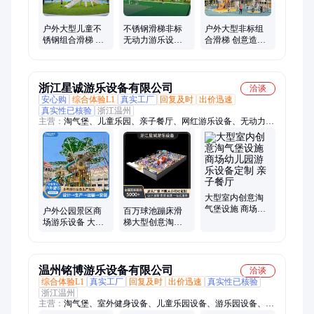
户外大型儿童不
不锈钢滑梯非标
户外大型非标组
锈钢组合滑梯 蝴
无动力游乐设备
合滑梯 创意造型
蝶创意游乐设备
室外景区创意游
游乐设备 儿童拓
定制 非标设施
艺设施大型游乐
展设施定制
园
浙江星诚游乐设备有限公司
洽谈
安心购
综合体验L1
真实工厂
回复及时
出价迅速
真实性已核验
浙江温州
主营：
淘气堡、儿童乐园、亲子餐厅、网红游乐设备、无动力游
乐设备、户外游乐设施、室内游乐设备、蹦床、不锈钢滑梯、木
质滑梯、户外攀爬、儿童戏水设备、组合滑梯、室内乐园
大型室内创意淘
气堡设施 商场幼
户外公园景区商
百万球池蹦床滑
儿园游乐设备定
场游乐设备 大型
梯大型创意淘气
制 亲子餐厅
创意儿童游乐场
堡游乐设施 室内
设施 非标组合滑
娱乐设备儿童乐
梯
园
温州铭博游乐设备有限公司
洽谈
综合体验L1
真实工厂
回复及时
出价迅速
真实性已核验
浙江温州
主营：
淘气堡、室外健身设备、儿童乐园设备、游乐园设备、户