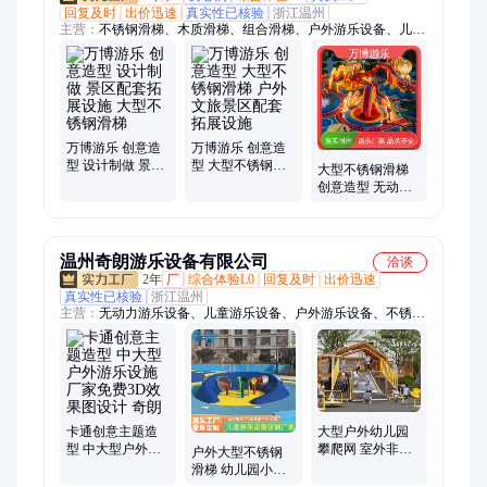
回复及时
出价迅速
真实性已核验
浙江温州
主营：
不锈钢滑梯、木质滑梯、组合滑梯、户外游乐设备、儿童
游乐设备、游乐设备、无动力游乐设备、户外游乐设施、游乐设
施、大型游乐设备、室外游乐设备、新型游乐设备、新款游乐设
备、室外儿童游乐设备、景区游乐设施、儿童大型游乐设备、大
型儿童游乐设备、儿童游乐设施、公园游乐设备、小区游乐设
备、攀爬架、儿童乐园设备、儿童滑滑梯、滑滑梯、儿童滑梯
万博游乐 创意造
万博游乐 创意造
型 设计制做 景区
型 大型不锈钢滑
大型不锈钢滑梯
配套拓展设施 大
梯 户外文旅景区
创意造型 无动力
型不锈钢滑梯
配套拓展设施
游乐设施 万博
温州奇朗游乐设备有限公司
洽谈
2年
厂
综合体验L0
回复及时
出价迅速
真实性已核验
浙江温州
主营：
无动力游乐设备、儿童游乐设备、户外游乐设备、不锈钢
滑梯、攀爬网
卡通创意主题造
大型户外幼儿园
型 中大型户外游
攀爬网 室外非标
户外大型不锈钢
乐设施 厂家免费
儿童娱乐拓展攀
滑梯 幼儿园小区
3D效果图设计 奇
爬架设施
非标定制 多种场