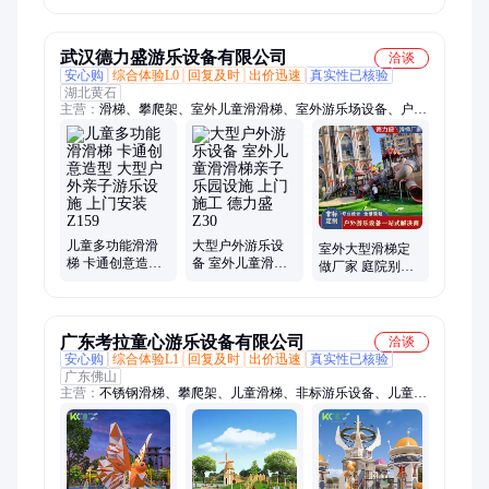
朗
景搭配 奇朗
武汉德力盛游乐设备有限公司
洽谈
安心购
综合体验L0
回复及时
出价迅速
真实性已核验
湖北黄石
主营：
滑梯、攀爬架、室外儿童滑滑梯、室外游乐场设备、户外
游乐设备、儿童游乐玩具、遮阳网、户外健身器材、悬浮地板、
人造草坪、幼儿园午睡床、幼儿园书包、幼儿园被套、幼儿园桌
椅
儿童多功能滑滑
大型户外游乐设
室外大型滑梯定
梯 卡通创意造型
备 室外儿童滑滑
做厂家 庭院别墅
大型户外亲子游
梯亲子乐园设施
组合式游乐设备
乐设施 上门安装
上门施工 德力盛
经久耐用 德力盛
Z159
Z30
Z125
广东考拉童心游乐设备有限公司
洽谈
安心购
综合体验L1
回复及时
出价迅速
真实性已核验
广东佛山
主营：
不锈钢滑梯、攀爬架、儿童滑梯、非标游乐设备、儿童室
内游乐场、户外无动力游乐设备、幼儿园游乐设备、小区儿童游
乐设备、滑梯定制、组合滑梯、旋转滑梯、无动力滑梯、幼儿园
滑梯、儿童乐园定做、蹦床、彩虹滑道、水上滑梯、塑料滑梯