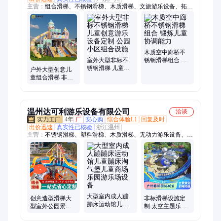
主营：
组合滑梯、不锈钢滑梯、木质滑梯、文旅游乐设备、拓展
娱乐设施、无动力游乐设备、户外游乐设施、大型滑梯、廊桥组
合滑梯、幼儿园滑梯、彩虹滑梯
木质空中廊桥不
室外大型非标不
锈钢滑梯组合 锻
锈钢滑梯 儿童创
炼儿童协调能力
户外大型创意儿
意游乐设备定制
童组合滑梯 非标
公园小区组合设
无动力游乐设施
施
拓展设施定制
温州达可利游乐设备有限公司
洽谈
4年
厂
安心购
综合体验L1
回复及时
出价迅速
真实性已核验
浙江温州
主营：
不锈钢滑梯、塑料滑梯、木质滑梯、无动力游乐设备、攀
爬网、打击乐器、阿基米德取水器
大型室内成人蹦
创意造型滑梯大
非标滑梯设施定
蹦床运动馆儿童
型室外公园景区
制 太空主题乐园
蹦床淘气堡儿童
儿童游乐设备户
室外景区户外亲
商场乐园游乐场