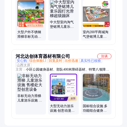
外游乐设备、网红游乐设备、户外非标无动力游乐、户外景观游
乐设备、百万球池淘气堡、蹦床、亲子乐园、定制淘气堡、幼儿
园设备、蹦床公园、软体乐园、蹦床乐园、不锈钢滑梯、海洋球
滑梯、小博士
中大型室内淘气
堡铭博儿童乐园
灯光滑梯超级蹦
大型户外不锈钢
室内200平商城淘
床
滑梯非标无动力
气堡铭博儿童乐
游乐设备室外景
园喷球机造型沙
区创意游艺设施
池软包围挡
定制
河北达创体育器材有限公司
洽谈
安心购
综合体验L1
回复及时
出价迅速
真实性已核验
山西太原
主营：
小区公园健身器材、部队400米障碍器材、特警八项障
碍、游乐设施、300米障碍器材、军用单双杠、移动箱式地埋篮
球架、足球门、固定移动看台座椅、悬浮拼装运动地板、硅PU
球场、塑胶跑道、epdm地面、球场假草坪、儿童体适能器材、舞
蹈室幼儿园篮球场地PVC运动地胶、400米渡海登岛、塑胶地面
跑道、室外学校橡胶地垫、抗眩晕滚轮旋梯浪木器材
非标无动力滑梯
儿童游乐设施 售
楼处大型创意设
大型无动力游乐
国标组合设施 多
备
设施 创意动漫造
功能组合健身器
型地标景点不锈
材 力量型锻炼器
钢定制滑梯
械