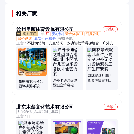
和保密协议要特别重视。
相关厂家
沧州奥顺体育设施有限公司
洽谈
1年
厂
安心购
综合体验L1
回复及时
出价迅速
真实性已核验
安徽合肥
主营：
不锈钢钻筒、儿童钻洞、多功能秋千滑梯组合、户外儿童
游乐场设备、无动力游乐设施、儿童无动力游乐设施、户外宠物
游乐设施、不锈钢组合滑梯、环形攀爬组合秋千、幼儿园户外儿
童爬网、不锈钢儿童滑梯组合、户外环形儿童秋千、幼儿园户外
不锈钢钻筒、飞碟造型组合滑梯定做、儿童拓展训练攀爬钻洞、
304不锈钢滑道、不锈钢传声筒、非标组合体能云梯定制、户外
宠物乐园、景区宠物友好乐园、户外宠物猫犬训练器材、市政公
园林景观配套儿
户外卡通恐龙造
童传声筒定制户
园户外宠物友好、网红宠物秋千狗狗、狗狗敏捷训练跨栏、萌宠
商用萌宠活动乐
型组合滑梯定制
外无动力设施源
互动训练器材
园障碍游乐设备
小区地产儿童游
头工厂生产安装
狗狗闯关训练组
乐设备设计全套
合设施 款式丰富
方案
可选
北京木然文化艺术有限公司
洽谈
厂家直供
品质保证
北京
主营：
[]