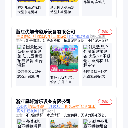
雕塑 耐腐蚀抗氧
化户外园林落地
户外儿童游乐园
幼儿园大型鸟笼
摆件
大型创意游乐设
造型儿童滑梯 户
施 河马雕塑滑梯
外创意游乐设施
艺尔美
艺尔美
浙江优加倍游乐设备有限公司
洽谈
综合体验L1
回复及时
出价迅速
真实性已核验
浙江温州
主营：
组合滑梯、组合滑滑梯、拓展游艺设备、小区游乐设施、
大型游乐设备、非标滑梯、攀爬架、不锈钢滑梯
公园景区大型创
创意造型户外游
意游乐设施 幼儿
乐设施设备 大型
非标无动力游乐
园素质拓展设备
304不锈钢儿童滑
设备 户外儿童游
组合滑梯
梯 非标定制
乐设施 大型创意
造型滑梯定制
浙江星轩游乐设备有限公司
洽谈
安心购
综合体验L1
真实工厂
回复及时
出价迅速
真实性已核验
浙江温州
主营：
不锈钢滑梯、木质滑梯、儿童爬网、无动力游乐设备、儿
童游乐场设备、户外游乐设施、创意游艺设施、儿童游乐设施、
社区游乐设施、公园小区游乐设备、户外游乐设备定制、文旅景