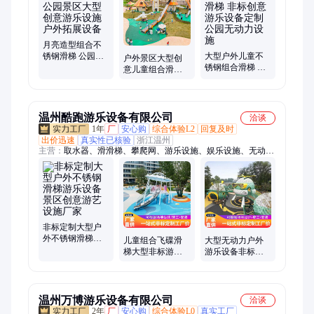
区配套游乐设施、户外大型无动力游乐设备、大型儿童无动力游
乐设备、塑料滑梯、室内攀爬架、拓展滑梯攀爬、实木组合滑
梯、发光网红秋千、木质组合滑梯、无动力主题乐园、幼儿园滑
梯、儿童戏水设备、户外敲击乐器、室外儿童滑梯
月亮造型组合不
锈钢滑梯 公园景
大型户外儿童不
户外景区大型创
区大型创意游乐
锈钢组合滑梯 非
意儿童组合滑梯
设施 户外拓展设
标创意游乐设备
非标游乐设备定
备
定制 公园无动力
制 无动力设施
设施
温州酷跑游乐设备有限公司
洽谈
1年
厂
安心购
综合体验L2
回复及时
出价迅速
真实性已核验
浙江温州
主营：
取水器、滑滑梯、攀爬网、游乐设施、娱乐设施、无动力
游乐、太空舱、攀爬墙、攀爬架、虹滑道、飞碟滑梯、木质滑
梯、塑料滑梯、木制滑梯、拓展器材、螺旋滑梯、商场滑梯、玩
具设备、彩虹滑梯、打击乐器、组合滑梯、攀爬组合、幼儿园滑
梯、儿童淘气堡、户外传声筒
非标定制大型户
外不锈钢滑梯游
儿童组合飞碟滑
大型无动力户外
乐设备景区创意
梯大型非标游乐
游乐设备非标儿
游艺设施厂家
设施户外游乐场
童室外景区公园
设备爬网秋千厂
拓展攀爬廊架
家
温州万博游乐设备有限公司
洽谈
2年
厂
安心购
综合体验L0
真实工厂