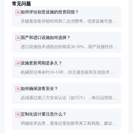
常见问题
如何评估创意设施的投资回报？
问
关键看游客停留时间和二次消费率。优质设施可使游
客停留时间延长2-3倍，带动周边消费增长30-50%。
建议参考同类项目运营数据做测算。
国产和进口设施如何选择？
问
进口设施技术成熟但价格高30-50%，国产设施性价比
更高且维护便捷。对于创新性要求高的核心项目可考
虑进口，常规项目可选国产优质品牌。
设施更新周期是多久？
问
机械部分寿命约10-15年，但主题包装和互动技术每5-
8年就需要更新以保持吸引力。建议预留总投资的
15%作为更新改造基金。
如何确保游客安全？
问
必须通过第三方安全认证（如TÜV），每日运营前进
行空载测试，设置多重安全传感器，并制定详细的应
急预案。安全投入应占总投资的5-8%。
定制化设计要注意什么？
问
明确技术边界，避免过度创新带来工程风险。建议采
用模块化设计，保留30%的升级空间。知识产权条款