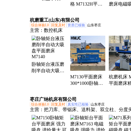
格 M7132H平面
磨床电磁吸
M7163大水磨生
磨一机床厂 1米
型7160矩
产厂家 杭 州一机
吸盘卧轴矩台大
磨支持定
床发货
杭磨重工(山东)有限公司
水磨
综合体验L0
回复及时
资质已核验
山东枣庄
主营：
数控机床
卧轴矩台液压磨
削半自动大吸盘
M7130平面磨床
杭磨机床 M
平面磨床M7140
300*1000卧轴矩
平面磨床
台液压大水磨自
于调整 操
动进给电磁吸盘
枣庄广纳机床有限公司
综合体验L0
回复及时
真实性已核验
山东枣庄
主营：
把刀库、带锯床、送料架、双立柱、分度
臂钻、第四轴、数控车、钻铣床、万能铣、中心
炮塔铣床、双柱锯床、角度锯床、机械摇臂、马
床、强力铣床、数控钻床、刀库数控、中心刀库