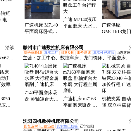
臂
齿轮传动、功率强劲、卧式铣床、刀库数控、剪刀锯
卧轴矩
床、卧式镗床
广速 M7140液压
 电磁
广速机床 M7140
广速供应
平面磨床 大水磨
超强 大
平面磨床卧式矩
GMC1613龙
卧轴矩台电磁吸
轴大吸盘重承载
工中心直连式
盘工作台行程大
精密磨削
轴高速高效配
洽谈
滕州市广速数控机床有限公司
可选
综合体验L0
真实工厂
回复及时
出价迅速
真实性已核验
山东枣庄
x62、
主营：
加工中心、数控车床、龙门铣床、平面磨床、
、数控
式铣床、普通车床、摇臂钻床、立式钻床、斜车、立
国标铣
车、插床、钻攻中心、数控铣床
、加工
7140平面磨床吸
3050
广速机床 m7163
机械夹紧 自
盘 卧轴矩台大水
液压驱
平面磨床吸盘 卧
降 双立柱摇
磨 大行程金属磨
降加紧
轴矩台大水磨 大
床z3040 主轴
削 广速机床
高
行程金属磨削
长行程 广速
沈阳四机数控机床有限公司
回复及时
出价迅速
真实性已核验
辽宁沈阳