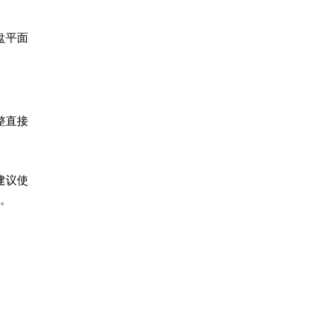
盘平面
整直接
建议使
理。