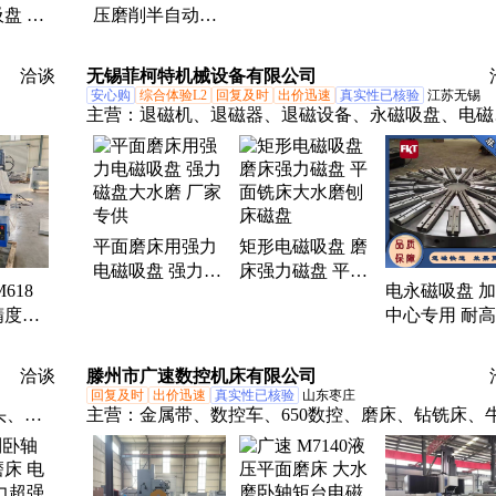
盘 重
压磨削半自动大
床 台菱制造
度自动加工
台大水
吸盘平面磨床
制选配
M7140
洽谈
无锡菲柯特机械设备有限公司
安心购
综合体验L2
回复及时
出价迅速
真实性已核验
江苏无锡
主营：
退磁机、退磁器、退磁设备、永磁吸盘、电磁
盘、电永磁吸盘、电控永磁吸盘、消磁机、消磁设备
平面磨床用强力
矩形电磁吸盘 磨
电磁吸盘 强力磁
床强力磁盘 平面
618
电永磁吸盘 
盘大水磨 厂家专
铣床大水磨刨床
精度易
中心专用 耐
供
磁盘
作方便
精选厂家 支
制
洽谈
滕州市广速数控机床有限公司
回复及时
出价迅速
真实性已核验
山东枣庄
头、摇
主营：
金属带、数控车、650数控、磨床、钻铣床、
数控、
刨、4032钻床、16把刀库、数控铣床、台式钻床、卧
鞍车
车床、成捆钢筋、普通车床、丝杆圆盘、炮塔铣床、
、铣床
式铣床、主轴单元、摇臂钻床、圆盘刀库、液压金属