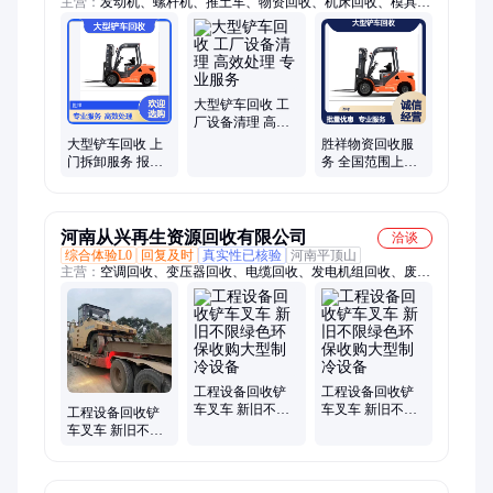
主营：
发动机、螺杆机、推土车、物资回收、机床回收、模具回
收、不锈钢回收、摇臂钻回收、变压 器回收、中央空调回收、
超级电容、废旧设备、二手货架、收购废旧发、溴化锂设备、二
手中央空调、制冷设备上门、工程淘汰设备
大型铲车回收 工
厂设备清理 高效
处理 专业服务
大型铲车回收 上
胜祥物资回收服
门拆卸服务 报废
务 全国范围上门
设备循环利用
回收大型铲车
河南从兴再生资源回收有限公司
洽谈
综合体验L0
回复及时
真实性已核验
河南平顶山
主营：
空调回收、变压器回收、电缆回收、发电机组回收、废铁
回收、电脑回收、旧设备回收、电子产品回收、中央空调回收、
锅炉回收
工程设备回收铲
工程设备回收铲
车叉车 新旧不限
车叉车 新旧不限
工程设备回收铲
绿色环保收购大
绿色环保收购大
车叉车 新旧不限
型制冷设备
型制冷设备
绿色环保收购大
型制冷设备