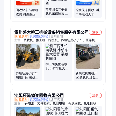
常年回收二手装
回收铲车 装载机
报废叉车回收 3吨
载机诚信经营 轮
收购 四驱液压机
二手电动叉车回
式旧铲车出售 免
械 叉车上门运输
收处理 铲车装载
费上门估价现金
诚信厂家 快速上
机收购
结算
门
贵州盛大柳工机械设备销售服务有限公司
洽谈
回复及时
真实性已核验
贵州贵阳
主营：
装载机、推土机、挖掘机、养殖场用小铲车、压路机、配
件维修、高空作业平台、平地机、滑移装载机、叉车、侧卸装载
机、正面吊、臂架泵车、混凝土搅拌罐车、泵车、移动破碎分筛
设备、摊铺机、铣刨机、矿卡、起重机、空压机、电动装载机、
电动叉车、电动挖掘机、电动压路机
柳工两头忙装载
机 小铲车量大送
货 装载机回收
养殖场用小铲车
新装载机出租厂
制造厂家 装载机
家 装载机回收新
回收厂家
品 养殖场用小铲
车销售
沈阳环绿物资回收有限公司
洽谈
回复及时
真实性已核验
辽宁沈阳
主营：
ups电池、文件档案、废旧电缆、铝线回收、废纸回收、
电瓶回收、废铜回收、废铁回收、配电箱回收、回收暖气片、电
缆线回收、废旧配电柜、废旧暖气片、废旧变压器