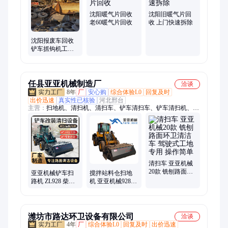
沈阳暖气片回收
沈阳旧暖气片回
老60暖气片回收
收 上门快速拆除
沈阳报废车回收
铲车抓钩机工程
报废车回收
任县亚亚机械制造厂
洽谈
8年
厂
安心购
综合体验L0
回复及时
出价迅速
真实性已核验
河北邢台
主营：
扫地机、清扫机、清扫车、铲车清扫车、铲车清扫机、铲
车扫地机、铲车扫地车、铲车扫路车、铲车扫路机、扫地车、扫
路车、扫路机、装载机清扫车、装载机清扫机、装载机扫地车、
装载机扫地机、装载机扫路车、装载机扫路机、滑移清扫机、滑
移清扫车、亚亚山猫清扫机、亚亚山猫清扫车
清扫车 亚亚机械
20款 铣刨路面环
亚亚机械铲车扫
搅拌站料仓扫地
卫清洁车 驾驶式
路机 ZL928 柴油
机 亚亚机械928
工地专用 操作简
动力 路面渣土清
商砼站道路沙石
单
扫回收一体 节约
清扫用 喷雾环保
成本
潍坊市路达环卫设备有限公司
洽谈
4年
厂
综合体验L0
回复及时
出价迅速