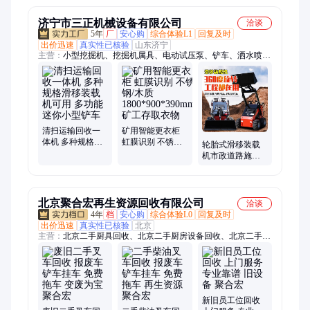
济宁市三正机械设备有限公司
洽谈
5年
厂
安心购
综合体验L1
回复及时
出价迅速
真实性已核验
山东济宁
主营：
小型挖掘机、挖掘机属具、电动试压泵、铲车、洒水喷
枪、冲洗卷盘箱、栈桥冲洗器、空气炮、防尘喷枪、应急救援设
备、液压动力站、户外移动照明灯、矿用气动葫芦、挖机碎草
机、JZQ齿轮减速机、电动液压拉马、全自动反冲洗滤器、全自
动除污器、灭火岩粉、阻化剂、工业料仓破拱器、空气助流器、
风幕机、电动打压机、井下用LED显示屏
清扫运输回收一
矿用智能更衣柜
体机 多种规格滑
虹膜识别 不锈钢/
轮胎式滑移装载
移装载机可用 多
木质
机市政道路施工
功能迷你小型铲
1800*900*390mm
四驱柴油搬运车
车
矿工存取衣物
迷你微型滑 移 小
铲车
北京聚合宏再生资源回收有限公司
洽谈
4年
档
安心购
综合体验L0
回复及时
出价迅速
真实性已核验
北京
主营：
北京二手厨具回收、北京二手厨房设备回收、北京二手酒
店用品回收、北京旧厨具回收、北京二手餐桌椅回收、北京二手
酒店家具回收、北京二手空调回收、北京旧空调回收、北京二手
超市货架回收、北京二手货架回收、北京二手仓储货架回收、北
京二手上下床回收、北京二手高低床回收、北京二手上下铺回
收、北京二手办公桌椅回收、北京二手办公家具回收、北京二手
新旧员工位回收