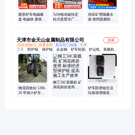
圆形铲车电磁吸
5t10t电动旋转定
供应矿用隔爆水
盘 电磁铁 废铁废
柱式悬臂吊厂家
袋 密闭阻燃防静
钢回收站搬运用
供应 安装操作简
电水袋 煤矿防爆
单
袋
天津市金天山金属制品有限公司
洽谈
综合体验L0
回复及时
真实性已核验
天津
主营：
防护链、保护链、合金钢、铲车轮胎、铲运机、装载机、
雪地链、防滑链、延长轮胎、轮胎链条、耐磨链条、车辆操控、
光面轮胎、网状链条、金属加固、保护轮胎、锻打链条、炼钢出
渣、垃圾填埋、防止轮胎、轮胎板链、环保材料、隧道电铲、耐
磨型钢、隧道施工
柳工50C装载机 矿
洞花岗岩使用 标
物流回收站 1200-
铲车防滑链生活
准经济型保护链
20 窄洞小铲车保
垃圾填埋锻造硬
提高施工生产效
护链 方形高密 源
度高16/70-20经久
率
头厂商
耐用可靠