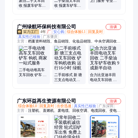
商用厨具回收、北京二手制冷设备回收、北京二手饭店设备回
废旧二手叉车回
二手柴油叉车回
上门服务 专业靠
收 报废车铲车挂
收 报废车铲车挂
谱 旧设备 聚合宏
收、二手厨具回收、二手厨房设备回收、商用厨具回收、制冷设
车 免费拖车 变废
车 免费拖车 再生
备回收、饭店设备回收、厨具回收
为宝 聚合宏
资源 聚合宏
广州绿航环保科技有限公司
洽谈
4年
厂
安心购
综合体验L1
回复及时
真实性已核验
广东肇庆
主营：
档案资料销毁、食品销毁、化妆品销毁、中央空调回收、
变压器回收、发电机回收、电缆回收、充电桩回收、工厂设备回
收、电子产品销毁、硬盘销毁
二手电动堆高车
叉车回收 铲车 钩
二手前移式 新 塘
合力比亚迪丰田
机 商家一站式服
三支点电动叉车
电动叉车回收 二
务
回收 铲车钩机收
手柴油叉车铲车
购 运行16小时 绿
收购 9成新半自动
航
广东环益再生资源有限公司
洽谈
综合体验L0
回复及时
出价迅速
真实性已核验
广东深圳
主营：
注塑机、直燃机、废电缆、回收空调、电缆回收、变电站
回收、电缆线回收、电力电房、二手箱变、水冷柜机、电缆电
线、二手电柜、变压器拆除、二手电缆线、配电房设备、螺杆式
空调、二手发电机、二手配电柜、电子厂设备、二手压铸机、高
压配电室、制药厂设备