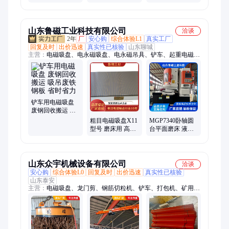
托盘搬运 货源充
托盘搬运 斧山机
机械 废旧回收无
足
械
托盘搬运 厂家供
应
山东鲁磁工业科技有限公司
洽谈
2年
厂
安心购
综合体验L1
真实工厂
回复及时
出价迅速
真实性已核验
山东聊城
主营：
电磁吸盘、电永磁吸盘、电永磁吊具、铲车、起重电磁
铁、磁力模板、电永磁夹具、电磁除铁器、永磁除铁器、永磁起
重器、退磁器、永磁吸盘、废钢起重电磁吸盘、充电式电永磁起
重器、磨床用电永磁吸盘、电永磁铁、注塑机快速换模系统、快
速换模系统、电永磁磁力模板、真空吸盘、退磁机、框式退磁
器、磁力吊、除铁器、起重电磁铁吊具、电磁铁吊具
铲车用电磁吸盘
废钢回收搬运 吸
吊废铁钢板 省时
粗目电磁吸盘X11
MGP7340卧轴圆
省力
型号 磨床用 高导
台平面磨床 液压
磁率 发热低 性价
进给薄壁零件平
比高
面磨削装备
山东众宇机械设备有限公司
洽谈
安心购
综合体验L0
回复及时
出价迅速
真实性已核验
山东泰安
主营：
电磁吸盘、龙门剪、钢筋切粒机、铲车、打包机、矿用气
动注浆泵、矿用聚乙烯束管、矿用电缆挂钩、等离子切割机、矿
用压风自救装置、矿用除尘风机