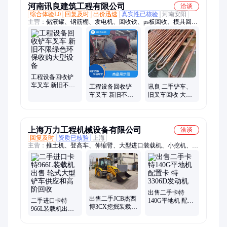
河南讯良建筑工程有限公司
洽谈
综合体验L0
回复及时
出价迅速
真实性已核验
河南安阳
主营：
储液罐、钢筋棚、发电机、回收铁、ps板回收、模具回
收、雾炮回收、铜电缆、压瓦机、网架房、塑料回、折弯机、电
缆回、电动机、废金属、制丸机、加气块、配电柜、铺路板、废
电缆、调配罐、磨具铁、集装箱房、处理废品、起重设备
工程设备回收铲
车叉车 新旧不限
工程设备回收铲
讯良 二手铲车、
绿色环保收购大
车叉车 新旧不限
旧叉车回收 大型
型设备
绿色环保收购大
报废设备拆除收
型设备
购 免费估价 上门
服务
上海万力工程机械设备有限公司
洽谈
回复及时
资质已核验
上海
主营：
推土机、登高车、伸缩臂、大型进口装载机、小挖机、平
地机、压路机、装载机、挖掘机、叉车二手、二手挖机、二手临
工、轮式挖机、挖掘装载机、两头忙、滑移装载机、卡特履带装
载机、JCB、CASE
出售二手卡特
出售二手JCB杰西
二手进口卡特
140G平地机 配置
博3CX挖掘装载机
966L装载机出售
卡 特3306D发动
整机 配件维修回
轮式大型铲车供
机
收置换
应和高阶回收