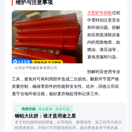
维护与注意事项
大型铲车回收
过程
中需特别注意安全
和环保问题。拆解
前应彻底清除设备
内的危险物质，如
燃油、液压油等，
避免泄漏和污染。

山东众宇机械设备有限公司
拆解时应使用专业
工具，避免对可再利用部件造成二次损伤。翻新环节需严格
质量控制，确保零部件的性能和安全性。此外，回收公司应
遵守当地环保法规，做好废弃物处理和记录工作。
商家经验
真实案例 · 安全可信
铜铝大比拼：谁才是用途之星
本文对比铜和铝的用途，从导电性、耐腐蚀性、加工性等方面分
析两者差异，并探讨不同领域的应用，揭示两者各有千秋的真