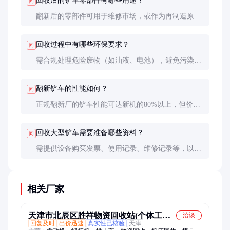
回收后的铲车零部件有哪些用途？
问
翻新后的零部件可用于维修市场，或作为再制造原
料。金属部件则熔炼后重新利用，环保且经济。
回收过程中有哪些环保要求？
问
需合规处理危险废物（如油液、电池），避免污染土
壤和水源。金属和非金属材料应分类回收，提高资源
利用率。
翻新铲车的性能如何？
问
正规翻新厂的铲车性能可达新机的80%以上，但价格
仅为新机的30%-50%。建议选择有质量保证的翻新产
品。
回收大型铲车需要准备哪些资料？
问
需提供设备购买发票、使用记录、维修记录等，以证
明设备来源合法。部分回收公司还要求提供环保处理
承诺书。
相关厂家
天津市北辰区胜祥物资回收站(个体工商
洽谈
回复及时
出价迅速
真实性已核验
天津
户)