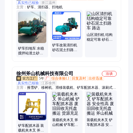
真实性已核验
浙江温州
主营：
铲车、清扫器、扫地机
山区清扫机 结构
稳定可靠 砂石泥
土扫路车 路达
铲车改装清扫机
铲车扫地车 水稳
砂石泥土扫路车
搅拌站渣土砂石
使用寿命长 路达
清扫回收 更经济
滑移装载机改清
扫车
徐州斧山机械科技有限公司
洽谈
5年
厂
综合体验L1
回复及时
出价迅速
真实性已核验
江苏徐州
主营：
推雪铲、移树机、滑移装载机、铲车配抓木器、滚刷式扫
雪机、迷你滑移属具
装载机夹木叉 斧
装载机夹木叉 铲
山机械 铲车配抓
车配抓木器 安全
铲车配抓木器 装
木器 废旧回收无
性高 废旧回收无
载机夹木叉 斧山