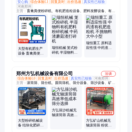
安心购
综合体验L1
回复及时
出价迅速
真实性已核验
河南郑州
主营：
畜禽粪便粉碎机、有机肥造粒设备、肥料发酵设备、有机
肥生产线
瑞恒重工 原料适
瑞恒机械 笼式粉
应性强 中药渣有
大型有机肥生产
碎机 半湿物料有
机肥造粒机 不挑
设备 畜禽粪便半
机肥料粉碎机械
物料 大中小型
湿物料粉碎机 养
中药渣蘑菇渣打
猪场粪污处理 瑞
碎机
恒
郑州方弘机械设备有限公司
洽谈
综合体验L0
回复及时
出价迅速
真实性已核验
河南郑州
主营：
滚筒筛、筛分机、圆筒筛机、筛分设备、筛沙设备、矿石
过滤筛、轮胎筛沙机
方弘筛沙机械无
轴滚筒筛 高效率
低成本筛分选择
大型粉碎机械设
方弘矿山机械无
备 结块化肥碎石
轴滚筒筛 粉状物
机 土块粉土机 油
料筛分利器 沙土