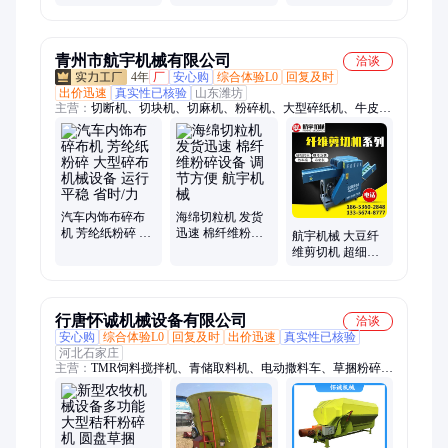
大型小型中型机
碎机 大型粉碎机
岗岩成套设备 第
械
械设备
三代制砂机设备
青州市航宇机械有限公司
洽谈
4年
厂
安心购
综合体验L0
回复及时
出价迅速
真实性已核验
山东潍坊
主营：
切断机、切块机、切麻机、粉碎机、大型碎纸机、牛皮皮
革粉碎、布条粉碎设备、切碎机、短切机、废旧布料、多种纤
维、破碎剪切、纤维剪切机、自动碎纸机、废纸剪切机、纸张破
碎机、布料破碎机、海绵切粒机、纤维切料机、布料碎布机、土
工布碎布机、纤维剪切器材、旧衣服打碎机、纤维切断设备、布
料切断设备
汽车内饰布碎布
海绵切粒机 发货
机 芳纶纸粉碎 大
迅速 棉纤维粉碎
航宇机械 大豆纤
型碎布机械设备
设备 调节方便 航
维剪切机 超细纤
运行平稳 省时/力
宇机械
维切断机 实用性
强
行唐怀诚机械设备有限公司
洽谈
安心购
综合体验L0
回复及时
出价迅速
真实性已核验
河北石家庄
主营：
TMR饲料搅拌机、青储取料机、电动撒料车、草捆粉碎
机、饲料粉碎搅拌机、饲料混合粉碎机、秸秆粉碎机、饲料粉碎
机、卧式搅拌机、立式搅拌机、清粪车、除尘设备、车载式饲料
搅拌机、全混合日粮饲料搅拌机、行走式青贮取料机、饲料搅拌
机、青贮取料机、圆盘式粉草机、tmr饲料搅拌机、全日粮饲料