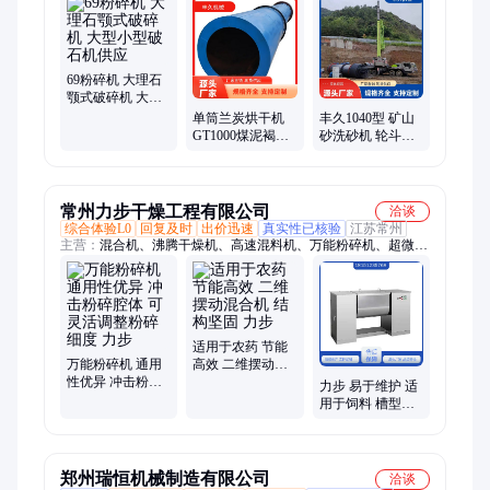
干机、三筒烘干机、建筑垃圾分拣机
69粉碎机 大理石
颚式破碎机 大型
小型破石机供应
单筒兰炭烘干机
丰久1040型 矿山
GT1000煤泥褐煤
砂洗砂机 轮斗洗
原煤烘干线 丰久
沙机 全自动滚筒
环保机械
洗石机
常州力步干燥工程有限公司
洽谈
综合体验L0
回复及时
出价迅速
真实性已核验
江苏常州
主营：
混合机、沸腾干燥机、高速混料机、万能粉碎机、超微粉
碎机、真空干燥机、高速搅拌机、负压耙式干燥机
适用于农药 节能
万能粉碎机 通用
高效 二维摆动混
性优异 冲击粉碎
合机 结构坚固 力
力步 易于维护 适
腔体 可灵活调整
步
用于饲料 槽型混
粉碎细度 力步
合机 支持定制
郑州瑞恒机械制造有限公司
洽谈