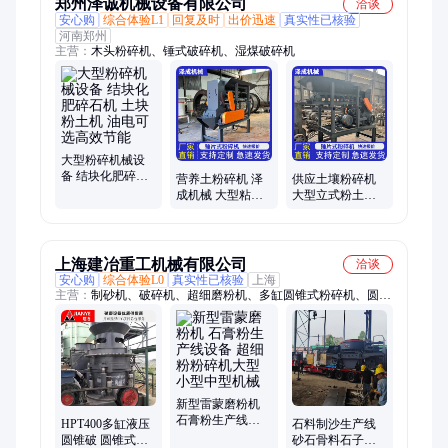
郑州泽诚机械设备有限公司
洽谈
安心购
综合体验L1
回复及时
出价迅速
真实性已核验
河南郑州
主营：
木头粉碎机、锤式破碎机、湿煤破碎机
大型粉碎机械设
备 结块化肥碎石
营养土粉碎机 泽
供应土壤粉碎机
机 土块粉土机 油
成机械 大型粘土
大型立式粉土机
电可选高效节能
粉碎设备 育苗基
营养土粉土设备
质肥粉土机
泽成机械
上海建冶重工机械有限公司
洽谈
安心购
综合体验L0
真实性已核验
上海
主营：
制砂机、破碎机、超细磨粉机、多缸圆锥式粉碎机、圆锥
破碎机、单缸圆锥破、多缸圆锥破、砂石料设备、破碎生产线、
鹅卵石制砂生产线、制沙机、制砂生产线、磨粉生产线、砂石料
生产线、骨料生产线设备、液压圆锥破、鹅卵石破碎机、超细粉
设备、鹅卵石制沙机、机制砂设备、石灰石破碎机、砂石设备、
打沙机、圆锥破、雷蒙磨
新型雷蒙磨粉机
石膏粉生产线设
HPT400多缸液压
石料制沙生产线
备 超细粉粉碎机
圆锥破 圆锥式粉
砂石骨料石子花