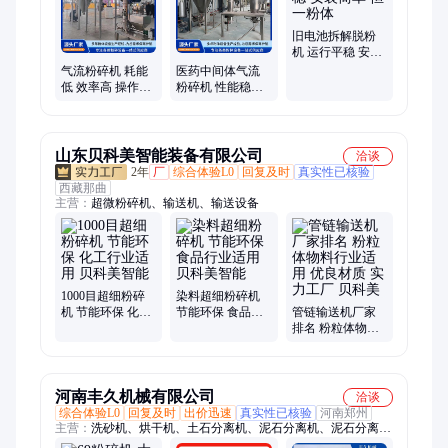
旧电池拆解脱粉
机 运行平稳 安装
简单 恒一粉体
气流粉碎机 耗能
医药中间体气流
低 效率高 操作简
粉碎机 性能稳定
单 规格齐全 源头
操作简单 规格齐
厂家
全 实力工厂
山东贝科美智能装备有限公司
洽谈
2年
厂
综合体验L0
回复及时
真实性已核验
西藏那曲
主营：
超微粉碎机、输送机、输送设备
1000目超细粉碎
染料超细粉碎机
机 节能环保 化工
节能环保 食品行
管链输送机厂家
行业适用 贝科美
业适用 贝科美智
排名 粉粒体物料
智能
能
行业适用 优良材
质 实力工厂 贝科
美
河南丰久机械有限公司
洽谈
综合体验L0
回复及时
出价迅速
真实性已核验
河南郑州
主营：
洗砂机、烘干机、土石分离机、泥石分离机、泥石分离设
备、破碎机、移动破碎车、颚式破碎机、不锈钢烘干机、单筒烘