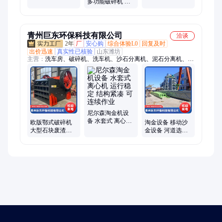
多功能破碎机 鼎
效率高可来样试
持定制
川机械编织袋粉
机
碎设备 碎布机
青州巨东环保科技有限公司
洽谈
2年
厂
安心购
综合体验L0
回复及时
出价迅速
真实性已核验
山东潍坊
主营：
洗车房、破碎机、洗车机、沙石分离机、泥石分离机、移
动破碎机、锤式破碎机
尼尔森淘金机设
备 水套式 离心机
欧版鄂式破碎机
淘金设备 移动沙
运行稳定 结构紧
大型石块废渣处
金设备 河道选金
凑 可连续作业
理设备 鹅卵石粉
设备生产厂家 巨
碎机矿山机械
东 运行稳定