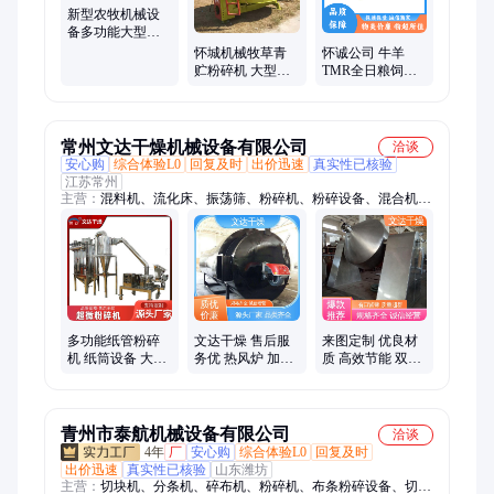
搅拌机、小型青储取料机、青储制备机、饲料混合机、液压开仓
新型农牧机械设
混料机
备多功能大型秸
秆粉碎机 圆盘草
怀城机械牧草青
怀诚公司 牛羊
捆
贮粉碎机 大型圆
TMR全日粮饲料
盘粉碎设备 强劲
搅拌机 加厚壁板
动力
结实耐用 实力厂
家
常州文达干燥机械设备有限公司
洽谈
安心购
综合体验L0
回复及时
出价迅速
真实性已核验
江苏常州
主营：
混料机、流化床、振荡筛、粉碎机、粉碎设备、混合机、
盘烘盘、干燥机、混粉机、干燥塔、破碎机、干燥耙、搅拌机、
制粒机、烘干机、摇摇摆、ct-c热风、工程建筑、不锈钢带、混
料设备、污泥桨叶、标准设计、真空干燥、桨叶搅拌、砂浆设备
多功能纸管粉碎
文达干燥 售后服
来图定制 优良材
机 纸筒设备 大型
务优 热风炉 加热
质 高效节能 双锥
超微破碎机 干燥
除湿 高效节能
混合机 文达干燥
设备机械
青州市泰航机械设备有限公司
洽谈
4年
厂
安心购
综合体验L0
回复及时
出价迅速
真实性已核验
山东潍坊
主营：
切块机、分条机、碎布机、粉碎机、布条粉碎设备、切麻