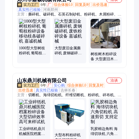
6年
厂
综合体验L0
回复及时
出价迅速
真实性已核验
河南郑州
主营：
撕碎机、破碎机、石英石制砂机、粉碎机、木屑粉碎、光
伏板粉碎机、河卵石制砂机、鹅卵石制砂机、冰箱外壳撕碎、生
物质颗粒机、木炭机、光伏板拆框机、光伏板分离机、太阳能板
拆框机、光伏板分解机
1000型大型树枝
大型废旧金属撕
粉碎机 葡萄枝粉
碎机 废钢破碎机
树枝树木粉碎设
碎设备 移动枝条
废铁粉碎设备 嘉
备 大型废旧木材
破碎机 嘉诚机械
诚机械
锯末葡萄藤粉碎
机 嘉诚机械
山东鼎川机械有限公司
洽谈
6年
厂
安心购
综合体验L0
回复及时
出价迅速
真实性已核验
吉林长春
主营：
切断机、海绵切粒机、纤维切断机、粉碎机、碎布机、碎
纸机、短切机、破碎机、分条机、滚筒筛、磨刀机、风机、充棉
机、混料仓、打包机、撕碎机
工业碎纸机鼎川
乳胶棉边角料 海
机械医院档案粉
绵切块机 六角切
大型布料粉碎机
碎设备大型切碎
粒机 高速剪切 支