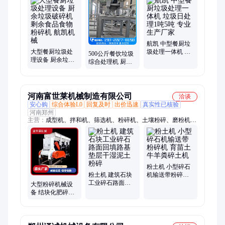
害化处理设备
航凯 中型餐厨垃
大型餐厨垃圾处
圾处理一体机 垃
500公斤餐饮垃圾
理设备 厨余垃圾
圾日处理1吨5吨
综合处理机 厨余
破碎机 剩余食品
专业生产厂家
生化全自动油水
食物粉碎机 航凯
分离装置 支持定
机械
制
河南富世莱机械制造有限公司
洽谈
安心购
综合体验L0
回复及时
出价迅速
真实性已核验
河南郑州
主营：
成型机、拌和机、筛选机、粉碎机、土壤粉碎、磨粉机、
加粉机、造粒机、粉土机、细粉机、湿粘物料、石灰石粉、土豆
粉机、膨润土粉、凹凸棒粉、耐磨刀片、四柱液压机、称重包装
机、鸡粪有机肥、石膏膨润土、碎土一体机、可用柴油机、粉末
烘干机、碳化一体机、污泥烘干机
粉土机 小型碎石
粉土机 建筑石块
机输送带粉碎机
工业碎石路面回
育苗土 牛羊粪碎
大型粉碎机械设
填路基垫层干湿
土机
备 结块化肥碎石
泥土粉碎
机 土块粉土机 油
电可选高效节能