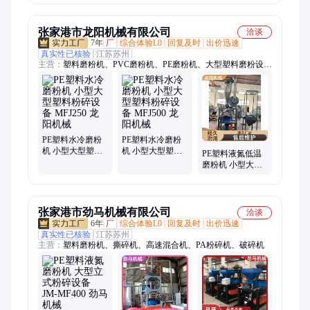
电可选高效节能
分离筛
张家港市龙阳机械有限公司
洽谈
7年
厂
综合体验L0
回复及时
出价迅速
真实性已核验
江苏苏州
主营：
塑料磨粉机、PVC磨粉机、PE磨粉机、大型塑料磨粉设
备、ABS磨粉机、磨盘式磨粉机、刀盘式磨粉机、水冷磨粉机、
橡胶磨粉机
PE塑料水冷磨粉
PE塑料水冷磨粉
机 小型大型塑料
机 小型大型塑料
PE塑料液氮低温
粉碎设备 MFJ250
粉碎设备 MFJ500
磨粉机 小型大型
龙阳机械
龙阳机械
塑料粉碎设备
MFJ250 龙阳机械
张家港市劲马机械有限公司
洽谈
6年
厂
综合体验L0
回复及时
出价迅速
真实性已核验
江苏苏州
主营：
塑料磨粉机、撕碎机、高速混合机、PA粉碎机、破碎机