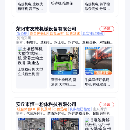
粉碎机 维修保养
名扬机电 生物质
名扬机电 转平稳
简单 耐磨使用寿
粉碎机 高产效率
除杂高效 分级回
命长 物料适配性
出众 加工精度较
转筛 实力工厂
广
高 出料顺畅无残
留
荥阳市友乾机械设备有限公司
洽谈
安心购
综合体验L0
回复及时
出价迅速
真实性已核验
河南郑州
主营：
翻堆机、造粒机、粉土机、粉碎机、造粒设备、对辊颗粒
机、挤压颗粒机、实验室颗粒机
土壤粉碎机 大型
立式粉土机 营养
土粉土设备 新通
营养土粉碎机 新
牛粪深槽好氧翻
达
通达 大型粘土粉
堆机 有机肥设备
碎设备 育苗基质
农业废弃物处理
肥粉土机
槽式翻抛机 新通
达
安丘市恒一粉体科技有限公司
洽谈
综合体验L0
回复及时
出价迅速
真实性已核验
山东潍坊
主营：
气流粉碎机、超微粉碎机、粉碎磨粉设备、超细磨粉机