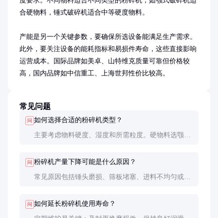
度要求。不同物料适合不同类型的粉碎机，如颚式破碎机适
合硬物料，锤式破碎机适合中等硬度物料。

产能是另一个关键参数，要确保所选设备能满足生产需求。
此外，要关注设备的能耗指标和易损件寿命，这些直接影响
运营成本。国际品牌如美卓、山特维克质量可靠但价格较
高，国内品牌如中信重工、上海世邦性价比较高。
常见问题
如何选择合适的粉碎机类型？
问
主要考虑物料硬度、湿度和所需粒度。硬物料选颚式
或圆锥式，中等硬度选锤式或反击式，要求细碎选辊
式或球磨机。
粉碎机产量下降可能是什么原因？
问
常见原因包括锤头磨损、筛板堵塞、进料不均匀或电
机功率不足。建议先检查易损件状况和进料系统。
如何延长粉碎机使用寿命？
问