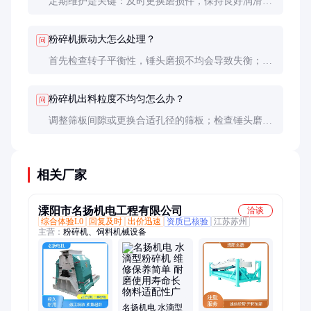
定期维护是关键：及时更换磨损件，保持良好润滑，
避免超负荷运行，做好粉尘防护。优质耐磨件可显著
延长维护周期。
粉碎机振动大怎么处理？
问
首先检查转子平衡性，锤头磨损不均会导致失衡；其
次检查地脚螺栓是否松动；还要排除轴承损坏的可能
性。
粉碎机出料粒度不均匀怎么办？
问
调整筛板间隙或更换合适孔径的筛板；检查锤头磨损
情况；控制进料粒度和速度，避免过大块物料直接通
过。
相关厂家
溧阳市名扬机电工程有限公司
洽谈
综合体验L0
回复及时
出价迅速
资质已核验
江苏苏州
主营：
粉碎机、饲料机械设备
名扬机电 水滴型