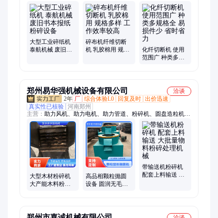
机、切纸机、切割机、乳胶棉、破碎机、切断机、短切机、破布
机、碎布设备、切断设备、乳胶切粒机、报纸纸盒切丝机
大型工业碎纸机
碎布机纤维切断
泰航机械 废旧书
机 乳胶棉用 规格
化纤切断机 使用
本报纸粉碎设备
多样 工作效率较
范围广 种类多规
高
格全 易损件少 省
时省力
郑州易华强机械设备有限公司
洽谈
2年
厂
综合体验L0
回复及时
出价迅速
真实性已核验
河南郑州
主营：
助力风机、助力电机、助力管道、粉碎机、圆盘造粒机、
滚筒烘干机、滚筒冷却机、挤压造粒机
带输送机粉碎机
配套上料输送 大
大型木材粉碎机
高品相颗粒抛圆
批量物料粉碎处
大产能木料粉碎
设备 圆润无毛刺
理机械
设备 原木杂木碎
机组 商超商品肥
料加工机械
料配套生产线
郑州市嘉诚机械有限公司
洽谈