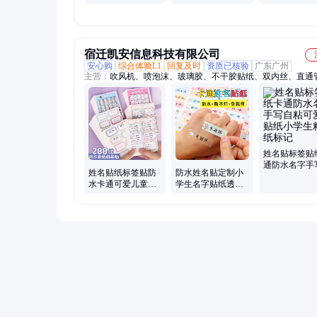
水儿童卡通名字贴
通姓名贴
宿迁凯安信息科技有限公司
安心购
综合体验L1
回复及时
资质已核验
广东广州
主营：
吹风机、喷泡沫、玻璃胶、不干胶贴纸、双内丝、直通
接头、免钉胶、洗车液、置物架、清洗机、高压水枪、内丝变
铜接头、洗车水枪、三通接头、高压洗车、泡沫喷壶、黄铜加
水管接头铜、铜加长弯头、全铜内外丝、高压泡喷壶、钢管铁
扣、头热水器水管、变径直通三通
姓名贴标签贴
通防水名字手
姓名贴纸标签贴防
防水姓名贴定制小
粘可爱小贴纸
水卡通可爱儿童幼
学生名字贴纸透明
生粘贴纸标记
儿园自粘手写名字
卡通可爱儿童自粘
贴小学生班级
签名贴粘贴水