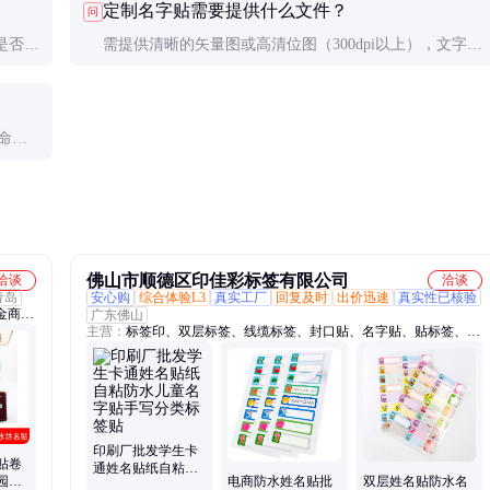
定制名字贴需要提供什么文件？
问
损伤物体表面。
是否模
需提供清晰的矢量图或高清位图（300dpi以上），文字需
雨水冲
确认字体版权。如果是企业定制，还要提供商标使用授权
书。
寿命受
佛山市顺德区印佳彩标签有限公司
洽谈
洽谈
青岛
安心购
综合体验L3
真实工厂
回复及时
出价迅速
真实性已核验
金商标
广东佛山
主营：
标签印、双层标签、线缆标签、封口贴、名字贴、贴标签、奶
、外贸
粉贴纸、包装贴纸、防伪贴纸、多层贴纸、揭膜标签、食品标签、铝
姓名
箔标签、封口标签、烫金标签、叠层标签
物一码
、双面
印刷厂批发学生卡
贴卷
通姓名贴纸自粘防
园卡
电商防水姓名贴批
双层姓名贴防水名
水儿童名字贴手写