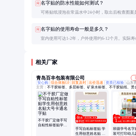
名字贴的防水性能如何测试？
问
烫印标签。
可将贴纸浸泡在常温水中24小时，取出后检查图案
糊、边缘是否翘起。优质产品应能承受日常清洗和
名字贴的使用寿命一般是多久？
问
刷。
室内使用可达1-2年，户外使用约6-12个月。实际
粘贴表面、使用环境和保养方式影响较大。
相关厂家
青岛百丰包装有限公司
安心购
综合体验L0
回复及时
出价迅速
资质已核验
山东
主营：
不干胶标签、多层标签、矿泉水标签、不干胶贴纸、烫
贴纸、圣诞卡通贴纸、熨烫服装名字贴、农药标签、渔具标签
小册子标签、折页说明书标签、双层不干胶、服装吊牌、卷装
帖、手写姓名帖、水果罐头标签、大桶水标签、食品标签、一
标签、防伪溯源标签、三层标签、间隔胶标签、双面印不干胶
睫毛底卡、烫金睫毛卡纸
不干胶厂定做手写
自粘性标签贴学生
手写自粘标签贴 学
班级学号名字
用创意姓名贴大号
生用创意姓名贴 防
装可打印幼儿
卡通名字贴