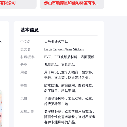
有限公司
佛山市顺德区印佳彩标签有限公司
基本信息
人
中文名
大号卡通名字贴
英文名
Large Cartoon Name Stickers
材质/用料
PVC、PET或纸质材料，表面覆膜
分类
儿童用品、文具用品
用途
用于标识儿童个人物品，如水杯、
书包、文具等，防止混淆丢失。
特性
防水防油、耐磨耐用、图案可爱、
名字醒目、粘贴牢固。
风格
卡通动漫风格，常见动物、公主、
超级英雄等主题
发展历史
名字贴起源于欧美学校用品市场，
随着个性化需求增长，逐渐发展出
各种卡通风格的产品。