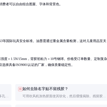
消费者可以自由组合图案、字体和背景色。
 F963等国际玩具安全标准。油墨需通过重金属含量检测，这对儿童用品至关
强度＞1.5N/15mm，背胶初粘力＞10号钢球。价格受订单数量、定制复
议选择具备ISO9001认证的厂家，确保质量稳定性。
如何去除名字贴不留残胶？
问
多孔或
可用吹风机加热胶面使其软化，然后缓慢揭除。残留胶渍
绣制或
可用酒精或专用除胶剂擦拭，但需先在不显眼处测试是否