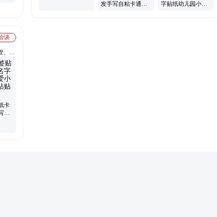
发手写自粘卡通名
字贴纸幼儿园小学
分类标签贴
字贴强粘耐摩小学
生卡通手写自粘可
生文具贴
爱创意签名贴
洽谈
管、活
径、全
长双、
管卡
纸卡
写自
小学