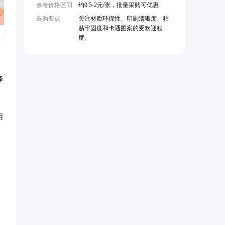
参考价格区间
约0.5-2元/张，批量采购可优惠
选购要点
关注材质环保性、印刷清晰度、粘
贴牢固度和卡通图案的受欢迎程
度。
降
用