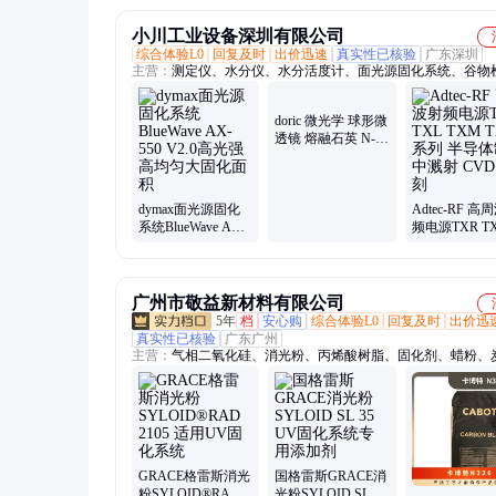
小川工业设备深圳有限公司
综合体验L0
回复及时
出价迅速
真实性已核验
广东深圳
主营：
测定仪、水分仪、水分活度计、面光源固化系统、谷物
仪、水分测试仪、电动谷物仪、成分分析仪、外观分析设备
dymax面光源固化
Adtec-RF 高
doric 微光学 球形微
系统BlueWave AX-
频电源TXR T
透镜 熔融石英 N-
550 V2.0高光强 高
TXM TXH 系
BK7 N-LaSFN9 硅
均匀大固化面积
导体制造中溅
正面碰球
CVD 蚀刻
广州市敬益新材料有限公司
5年
档
安心购
综合体验L0
回复及时
出价迅
真实性已核验
广东广州
主营：
气相二氧化硅、消光粉、丙烯酸树脂、固化剂、蜡粉、