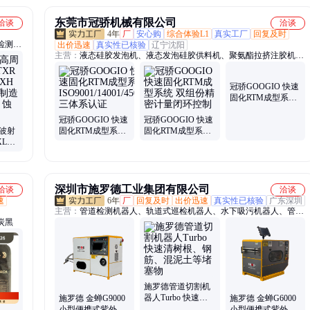
东莞市冠骄机械有限公司
洽谈
洽谈
4年
厂
安心购
综合体验L1
真实工厂
回复及时
检测
出价迅速
真实性已核验
辽宁沈阳
主营：
液态硅胶发泡机、液态发泡硅胶供料机、聚氨酯拉挤注胶机、
环氧树脂拉挤注胶系统、环氧RTM注胶机、RTM注射机、环氧树脂混
胶机、聚氨酯亲水棉发泡机、双组份硅凝胶混胶机、环氧树脂灌胶
机、聚氨酯灌胶机、硅胶灌胶机、环氧树脂真空灌胶机、双组份全自
动灌胶机、聚氨酯低压发泡机、AB配胶机、双液灌胶机、双组份点
胶机
冠骄GOOGIO 快速
冠骄GOOGIO 快速
周波射
固化RTM成型系统
固化RTM成型系统
XL
ISO9001/14001/45001
双组份精密计量闭
冠骄GOOGIO 快速
列 半
三体系认证
环控制
固化RTM成型系统
射
注射过程关键参数
追溯
深圳市施罗德工业集团有限公司
洽谈
洽谈
速
6年
厂
回复及时
出价迅速
真实性已核验
广东深圳
主营：
管道检测机器人、轨道式巡检机器人、水下吸污机器人、管道
炭黑
潜望镜
施罗德管道切割机