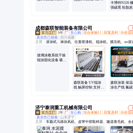
GRACE格雷斯消光
国格雷斯GRACE消
粉SYLOID®RAD
光粉SYLOID SL 35
卡博特N326 
2105 适用UV固化
UV固化系统专用添
强碳黑 轮胎炭
系统
加剂
32198-78143
成都森联智能装备有限公司
6年
厂
安心购
综合体验L1
回复及时
出价迅
真实性已核验
四川成都
主营：
滚涂机、淋涂机、往复喷漆机、辊涂机、膜压机、uv滚
喷涂机
玻璃涂敷系统干燥
森联装备 UV辊涂
森联涂装 保
辊涂固化设备 吸热
线 触屏控制 支持定
涂生产线 氟
膜膜层涂覆生产线
制 生产厂家
涂 不产生气
纹 一站式服务
济宁泰润重工机械有限公司
2年
厂
安心购
综合体验L1
回复及时
出价迅
真实性已核验
山东济宁
主营：
车载式马路吹风机、皮带中部取样器、隧道凿毛机、全