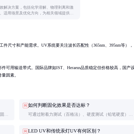
效解决方案，包括化学溶解、物理剥离和激
、适用场景及优化方向，为相关领域提供实
件尺寸和产能需求。UV系统要关注波长匹配性（365nm、395nm等），
可用输送带式。国际品牌如IST、Heraeus品质稳定但价格较高，国产
考量因素。
如何判断固化效果是否达标？
问
风固化
可通过附着力测试（百格法）、硬度测试（铅笔硬度）和
些工艺
耐化学品测试来验证。日常生产中也可观察涂层表面是否
LED UV和传统汞灯UV有何区别？
问
光滑无缺陷。