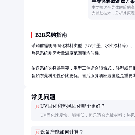
半导体解胶高效方案
本文探讨半导体解胶的高
光辅助技术，分析其原理
用参考。
B2B采购指南
采购前需明确固化材料类型（UV油墨、水性涂料等）、工
热风系统则需考量温度范围和均匀性。

传送系统选择很重要，重型工件适合辊筒式，轻型或异形件
备如东莞科汇性价比更优。售后服务响应速度也是重要
常见问题
UV固化和热风固化哪个更好？
问
UV固化速度快、能耗低，但只适合光敏材料；热
适用性广但能耗高。选择需根据材料特性决定，有
设备产能如何计算？
问
采用两者结合的方式。