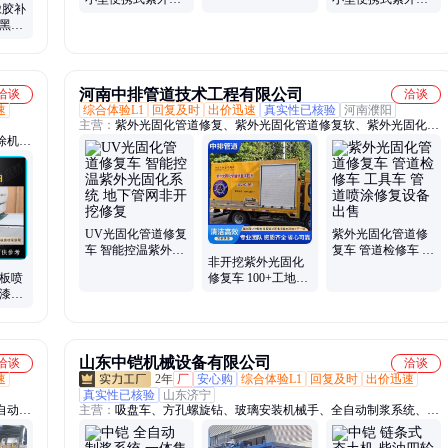
器人Turbo 快速清
施罗德 金蝉G9000
施罗德 金蝉G6000
树根、钢筋、混泥
小型便携式紫外光
小型便携式紫外光
橡胶补
土等堵塞物
固化修复设备 国产
固化修复设备 可装
黑
控制系统
载在面包车上
 国标
河南中排管道技术工程有限公司
洽谈
洽谈
速
综合体验L1
回复及时
出价迅速
真实性已核验
河南濮阳
主营：
紫外光固化管道修复、紫外光固化管道修复软、紫外光固化
涂机、
车、管道非开挖修复
UV光固化管道修复
紫外光固化管道修
车 智能控温紫外光
复车 管道检修车 工
非开挖紫外光固化
固化系统 地下管网
具车 管 道喷涂修复
温板喷
修复车 100+工地实
非开挖修复
设备出售
碳漆辊
拍案例 高效环保智
泡、裂
能
山东中铠机械设备有限公司
洽谈
洽谈
速
2年
厂
安心购
综合体验L1
回复及时
出价迅速
真实性已核验
山东济宁
自动控
主营：
吸盘车、方孔螺旋钻、玻璃安装机械手、全自动制浆系统、挖