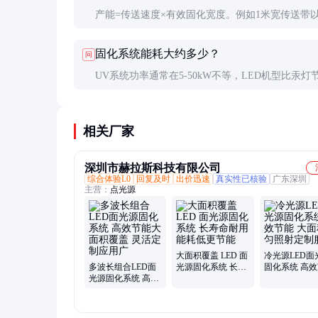
产能=传送速度×有效固化宽度。例如1米宽传送带
3m/min运行，每小时理论产能约180平方米，实际
固化系统能耗大约多少？
问
换料等时间损耗。
UV系统功率通常在5-50kW不等，LED机型比汞灯
60%。热风系统能耗更高，大型设备可能超过100k
体取决于加热方式和保温设计。
相关厂家
深圳市赫拉斯科技有限公司
综合体验L0
回复及时
出价迅速
真实性已核验
广东深圳
主营：
点光源
大面积覆盖 LED 面
冷光源LED面
多波长组合LED面
光源固化系统 长寿
固化系统 高
光源固化系统 高效
命耐用 能耗低更节
大面积均匀照
节能大面积覆盖 灵
能
制服务
活定制应用广