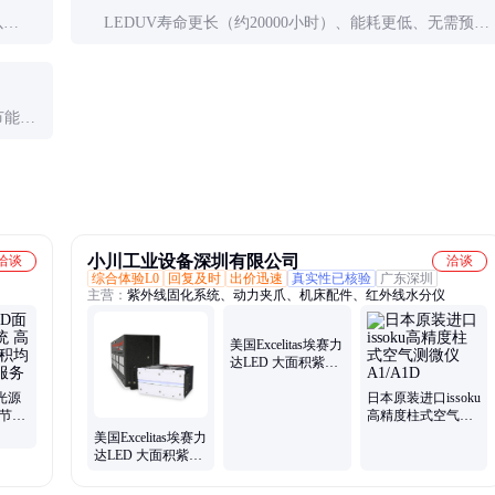
以
LEDUV寿命更长（约20000小时）、能耗更低、无需预
需考虑
热，但初期投资高且波长单一。汞灯成本低、光谱宽，但
寿命短（约1000小时）且含汞。
节能约
W，具
小川工业设备深圳有限公司
洽谈
洽谈
综合体验L0
回复及时
出价迅速
真实性已核验
广东深圳
主营：
紫外线固化系统、动力夹爪、机床配件、红外线水分仪
光源
日本原装进口issoku
效节能
美国Excelitas埃赛力
高精度柱式空气测
射定
达LED 大面积紫外
微仪A1/A1D
美国Excelitas埃赛力
线固化系统
达LED 大面积紫外
OmniCure AC8
线固化系统
OmniCure AC7