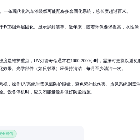
。一条现代化汽车涂装线可能配备多套固化系统，总长度超过百米。

于PCB阻焊层固化、显示屏封装等。近年来，随着环保要求提高，水性涂
度是维护重点，UV灯管寿命通常在1000-2000小时，需按时更换以避免
化效果。光学部件（如反射罩）应保持清洁，每月至少清洁一次。

忽视，操作UV系统时需佩戴防护眼镜，避免紫外线伤害。热风系统则需
险。设备停机时，应关闭能量源并做好防尘措施。
 安全可信