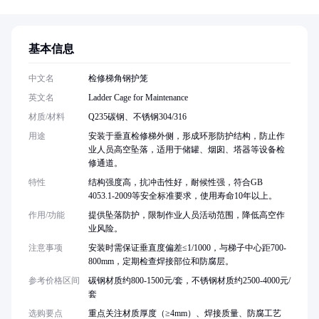
基本信息
中文名
检修梯角钢护笼
英文名
Ladder Cage for Maintenance
材质/材料
Q235碳钢、不锈钢304/316
用途
安装于垂直检修梯外侧，形成环形防护结构，防止作
业人员高空坠落，适用于储罐、烟囱、塔器等设备检
修通道。
特性
结构强度高，抗冲击性好，耐候性强，符合GB
4053.1-2009等安全标准要求，使用寿命10年以上。
作用/功能
提供坠落防护，限制作业人员活动范围，降低高空作
业风险。
注意事项
安装时需保证垂直度偏差≤1/1000，与梯子中心距700-
800mm，定期检查焊接部位和防腐层。
参考价格区间
碳钢材质约800-1500元/套，不锈钢材质约2500-4000元/
套
选购要点
重点关注材质厚度（≥4mm）、焊接质量、防腐工艺