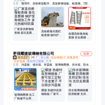
河北邯郸
主营：
预埋件、高铁桥架配件、高架桥墩锚板、检查梯、T型钢
桁架防撞挡块、抗震桥梁预埋件加工、公路钢桁架防撞梁挡块、
铁路桥梁限位挡块、市政桥梁防落梁挡块、热镀锌桥梁预埋件、
轨道桥梁抗震挡块、城际桥梁防坠梁挡块、合金共渗桥梁预埋
件、路桥工程防落梁构件、高速路桥预埋挡块、轨道交通桥梁预
埋件、铁路专用钢横梁、防腐型钢横梁、工程基建钢横梁、公路
桥梁钢横梁、重载型钢横梁、人行天桥钢横梁、非标定制钢横
厂家直供桥墩检
高铁桥墩吊围栏
查梯 基坑直爬梯
梁、干线铁路钢横梁、高架桥梁钢横梁
创通高铁墩身检
检查梯 镀锌护笼
钢护笼角钢加工
查梯 安全爬梯 热
钢爬梯 创通现货
件 多元热镀锌防
镀锌护笼梯 基坑
支持定制
腐
梯子 高铁桥梁
枣强耀捷玻璃钢有限公司
洽谈
3年
厂
安心购
综合体验L0
回复及时
出价迅速
真实性已核验
天津
主营：
沟盖板、储水箱、井盖板、玻璃钢爬梯、供水箱、防水
箱、电缆井、拼接水箱、电力盖板、保温水箱、漏水格栅、树脂
盖板、公路隧道、电力井盖、弱电井盖、生活水箱、储水容器、
方形盖板、方形水箱、模压水箱、蓄水给水、组合水箱、地沟井
盖、平台盖板、降温散热塔
耀捷 热镀锌齿形
排水玻璃钢格栅
钢格板 厂家可加
防滑耐磨 支持定
玻璃钢爬梯 化工
工定制 下水道篦
制 排水沟 光伏走
厂检修平台用护
子 平台踏步沟盖
廊通道
笼 直梯手扶梯 结