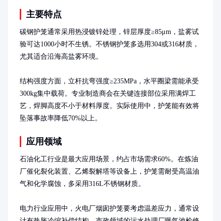
主要特点
碳钢护笼通常采用热浸镀锌处理，锌层厚度≥85μm，盐雾试
验可达1000小时不生锈。不锈钢护笼多选用304或316材质，
尤其适合沿海高盐雾环境。

结构强度方面，立杆抗弯强度≥235MPa，水平圈梁需能承受
300kg集中载荷。专业制造商会在关键连接部位采用满焊工
艺，焊脚高度不小于材料厚度。实际使用中，护笼能有效将
坠落事故率降低70%以上。
应用领域
石油化工行业是最大应用场景，约占市场需求60%。在炼油
厂催化裂化装置、乙烯裂解塔等设备上，护笼需耐受高温油
气和化学腐蚀，多采用316L不锈钢材质。

电力行业应用中，火电厂烟囱护笼要考虑温差应力，通常设
计有热胀冷缩补偿结构。市政领域的污水处理厂曝气池检修