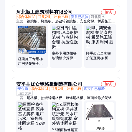
板
构稳定
河北振工建筑材料有限公司
洽谈
综合体验L0
回复及时
出价迅速
资质已核验
河北衡水
主营：
钢跳板、脚踏板、热镀锌钢跳板、安全爬梯、桥梁施工安
全爬梯、脚手架安全爬梯、光伏检修通道走道板、工程施工用钢
跳板、冲孔镀锌钢踏板、脚手架钢跳板、防滑钢跳板、舞台搭建
用钢跳板、冲孔钢跳板、盘扣挂钩踏板、光伏走道板、镀锌钢制
脚手板、压型镀锌钢跳板、压瓦型钢跳板、可移动钢制安全步
道、光伏平台走道板、钢制隧道行走板、一体成型走道板、防滑
镀锌钢踏板、建筑工地钢跳板、建筑冲孔钢跳板
室外专用盘扣梯
脚手架安全爬梯
玻璃钢护笼梯 节
护笼直爬梯 桥梁
桥梁施工专用梯
点结构合理 抗压
施工辅助 服务周
厂房护笼安全梯
性强 振工
到 振工
空间强度优异 生
产周期短 振工
安平县优众钢格板制造有限公司
洽谈
安心购
综合体验L1
回复及时
出价迅速
真实性已核验
山西太原
主营：
钢格板、热镀锌钢格板、镀锌钢格板、屋面检修护笼钢直
梯、平台钢格板、钢格栅板、钢格栅板踏步、防滑钢格栅板、镀
锌格栅板、平台钢格栅、复合格栅板、钢格栅、钢制格栅板、不
锈钢格栅板、网格板、水沟盖板、排水沟盖板、电缆沟盖板、格
栅板、格栅沟盖板、热镀锌格栅板、热镀锌钢格栅、不锈钢钢格
板、重型格栅板
YZ屋面检修钢直