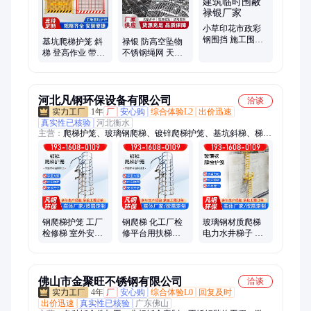
小草印花市政彩
钢围挡 施工围挡
基坑爬梯护笼 斜
禄银 防高空坠物
可移动 建筑临时
梯 登高作业 带扶
不锈钢绳网 天井
围蔽 禄银厂家
手护栏 高层作业
井口柔性防护网
适用 禄银标准化
河北凡钢环保设备有限公司
洽谈
1年
厂
安心购
综合体验L2
出价迅速
真实性已核验
河北衡水
主营：
爬梯护笼、玻璃钢爬梯、镀锌爬梯护笼、基坑斜梯、梯
笼、安全护笼爬梯、玻璃钢爬梯护笼、玻璃钢直梯护笼、玻璃钢
安全爬梯、热镀锌护笼爬梯、不锈钢爬梯、国标爬梯、图集爬
梯、基坑爬梯、安全防护笼
钢爬梯护笼 工厂
钢爬梯 化工厂检
玻璃钢材质爬梯
检修梯 室外安全
修平台用扶梯直
电力水井梯子 复
防护梯 风吹雨淋
梯 护笼直梯 运行
合材料楼梯扶手
不易生锈
平稳
易保养
佛山市金聚旺不锈钢有限公司
洽谈
4年
厂
安心购
综合体验L0
回复及时
出价迅速
真实性已核验
广东佛山