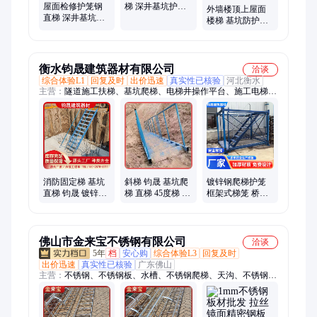
屋面检修护笼钢
梯 深井基坑护笼
外墙楼顶上屋面
直梯 深井基坑爬
污水厂镀锌钢爬
楼梯 基坑防护笼
梯 电厂污水厂室
梯 室外墙体固定
爬梯45度60度斜
外墙体固定梯 YZ
梯
钢梯精心选材优
钢格
众
衡水钧晟建筑器材有限公司
洽谈
综合体验L1
回复及时
出价迅速
真实性已核验
河北衡水
主营：
隧道施工扶梯、基坑爬梯、电梯井操作平台、施工电梯
门、钢筋堆放架、盖梁平台
消防固定梯 基坑
斜梯 钧晟 基坑爬
镀锌钢爬梯护笼
直梯 钧晟 镀锌钢
梯 直梯 45度梯 护
框架式梯笼 桥梁
爬梯护笼 金属建
笼梯 支持定做
工程工地施工用
材
安全梯 钧晟
佛山市金来宝不锈钢有限公司
洽谈
5年
档
安心购
综合体验L3
回复及时
出价迅速
真实性已核验
广东佛山
主营：
不锈钢、不锈钢板、水槽、不锈钢爬梯、天沟、不锈钢水
槽、不锈钢装饰板、激光切割加工、钣金加工、排水沟盖板、缝
隙式排水沟、地沟盖板、拉丝不锈钢、格栅板、不锈钢加工、镀
钛不锈钢、镜面不锈钢、色板、蚀刻不锈钢、波纹板、乱纹不锈