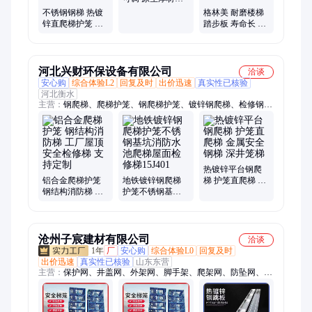
造 复合钢格板
不锈钢钢梯 热镀
格林美 耐磨楼梯
锌直爬梯护笼 承
踏步板 寿命长 检
重力强 资质齐全
修简便 板面平整
应用广泛
河北兴财环保设备有限公司
洽谈
安心购
综合体验L2
回复及时
出价迅速
真实性已核验
河北衡水
主营：
钢爬梯、爬梯护笼、钢爬梯护笼、镀锌钢爬梯、检修钢爬
梯、铝合金爬梯护笼、铁爬梯、不锈钢爬梯、热镀锌爬梯
热镀锌平台钢爬
铝合金爬梯护笼
地铁镀锌钢爬梯
梯 护笼直爬梯 金
钢结构消防梯 工
护笼不锈钢基坑
属安全钢梯 深井
厂屋顶安全检修
消防水池爬梯屋
笼梯
梯 支持定制
面检修梯15J401
沧州子宸建材有限公司
洽谈
1年
厂
安心购
综合体验L0
回复及时
出价迅速
真实性已核验
山东东营
主营：
保护网、井盖网、外架网、脚手架、爬架网、防坠网、密
目网、防护网、防尘网、安全网、冲孔板、钢支撑、铝膜板、支
撑架、安全平网、防护爬架、防护兜网、防尘绿网、安全立网、
防护绿网、可调斜拉杆、菱形钢笆网、防护外挂网、施工遮阳