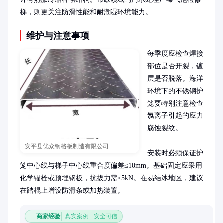
梯，则更关注防滑性能和耐潮湿环境能力。
维护与注意事项
每季度应检查焊接
部位是否开裂，镀
层是否脱落。海洋
环境下的不锈钢护
笼要特别注意检查
氯离子引起的应力
腐蚀裂纹。

安平县优众钢格板制造有限公司
安装时必须保证护
笼中心线与梯子中心线重合度偏差≤10mm。基础固定应采用
化学锚栓或预埋钢板，抗拔力需≥5kN。在易结冰地区，建议
在踏棍上增设防滑条或加热装置。
商家经验
真实案例 · 安全可信