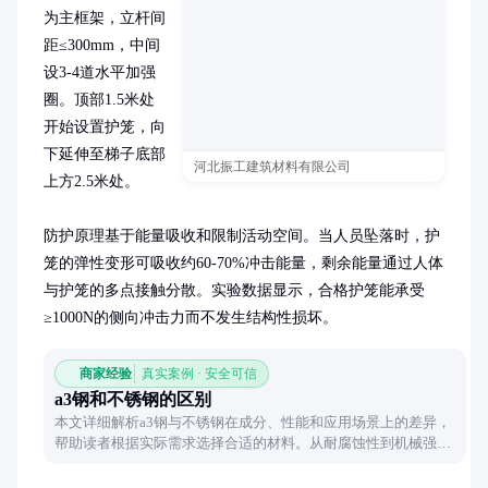
为主框架，立杆间
距≤300mm，中间
设3-4道水平加强
圈。顶部1.5米处
开始设置护笼，向
下延伸至梯子底部
河北振工建筑材料有限公司
上方2.5米处。

防护原理基于能量吸收和限制活动空间。当人员坠落时，护
笼的弹性变形可吸收约60-70%冲击能量，剩余能量通过人体
与护笼的多点接触分散。实验数据显示，合格护笼能承受
≥1000N的侧向冲击力而不发生结构性损坏。
商家经验
真实案例 · 安全可信
a3钢和不锈钢的区别
本文详细解析a3钢与不锈钢在成分、性能和应用场景上的差异，
帮助读者根据实际需求选择合适的材料。从耐腐蚀性到机械强
度，全面对比两种钢材的特点，为工业采购提供实用参考。