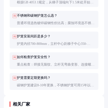
根据GB 4053.1规定，从梯子顶端向下1.5米处开始设
置，延伸至底部上方2.5米处。总高度通常为梯子长度
减4米。
不锈钢和碳钢护笼怎么选？
问
普通环境选热镀锌碳钢性价比高；腐蚀环境选不锈
钢，沿海用316比304更耐盐雾。化工区需根据介质特
性选择材质。
护笼安装间距是多少？
问
护笼内径700-800mm，立杆中心距梯子中心350-
400mm。立杆间距≤300mm，水平圈梁间距
≤900mm。
如何检查护笼安全性？
问
重点检查：焊接无裂纹、立杆无弯曲变形、连接螺栓
无松动、防腐层无大面积脱落。每年应做一次100kg
静载测试。
护笼需要定期更换吗？
问
碳钢护笼建议8-10年更换，不锈钢护笼可用15年以
上。但若发现结构性损伤或严重腐蚀应立即更换，不
能简单补焊修复。
相关厂家