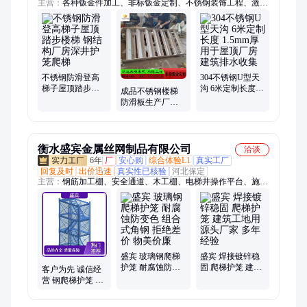
主营：
各种钣金件加工、非标钣金定制、不锈钢装饰工程、激光
刨槽折弯一体成型、不锈钢彩色板定制、不锈钢板材加工、来图
来样、不锈钢水槽、不锈钢立柱扶手栏杆、不锈钢瓦楞板、不锈
钢水箱、不锈钢装饰条、不锈钢门套、不锈钢井盖
不锈钢防滑登高
304不锈钢U型天
梯子屋顶踏步楼
沟 6米定制长度
成品不锈钢楼梯
梯 钢结构厂房深
1.5mm厚 用于屋
防滑板生产厂家
井护笼爬梯
顶厂房建筑排水
定制化工踏步防
收集
滑梯 钢结构爬梯
护笼
衡水盛宾金属丝网制品有限公司
洽谈
6年
厂
安心购
综合体验L1
真实工厂
回复及时
出价迅速
真实性已核验
河北保定
主营：
钢筋加工棚、安全通道、木工棚、电梯井操作平台、施工
电梯门、安全梯笼、电梯防护门、氧气乙炔存放棚、塔吊防攀
爬、基坑护栏、配电箱防护棚、塔吊围栏、气砖吊笼、装配式围
挡、拒马、切割机防护罩、打灰马凳、焊渣接火斗、氧气存放
棚、吊塔防攀爬
盛宾 玻璃钢爬梯
盛宾 焊接镀锌稳
护笼 耐腐蚀防变
固 爬梯护笼 建筑
客户为先 诚信经
色 组合式角钢 拒
工地用 源头厂家
营 钢爬梯护笼 国
绝差价 物美价廉
多年经验
标钢材 组合式角
钢 盛宾