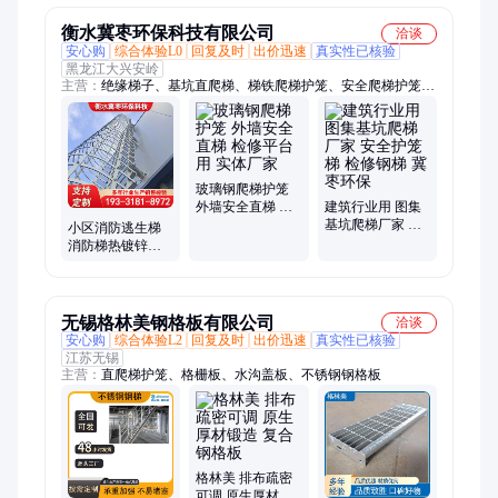
衡水冀枣环保科技有限公司
洽谈
安心购
综合体验L0
回复及时
出价迅速
真实性已核验
黑龙江大兴安岭
主营：
绝缘梯子、基坑直爬梯、梯铁爬梯护笼、安全爬梯护笼、
深井安全扶梯、不锈钢爬梯护笼、镀锌直爬钢梯子、工程玻璃钢
直梯、镀锌钢爬梯护笼、玻璃钢爬梯护笼
玻璃钢爬梯护笼
外墙安全直梯 检
建筑行业用 图集
修平台用 实体厂
基坑爬梯厂家 安
小区消防逃生梯
家
全护笼梯 检修钢
消防梯热镀锌钢
梯 冀枣环保
梯 冀枣 绝缘登高
镀锌钢安全爬梯
护笼
无锡格林美钢格板有限公司
洽谈
安心购
综合体验L2
回复及时
出价迅速
真实性已核验
江苏无锡
主营：
直爬梯护笼、格栅板、水沟盖板、不锈钢钢格板
格林美 排布疏密
可调 原生厚材锻