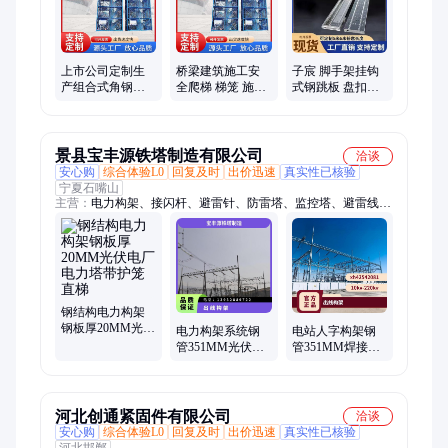
网、密目阻燃网
上市公司定制生
桥梁建筑施工安
子宸 脚手架挂钩
产组合式角钢安
全爬梯 梯笼 施工
式钢跳板 盘扣式
全梯笼 桥梁基坑
爬梯基坑防护笼
冲压 定制铁架板
用安全爬梯护笼
墩柱箱式防护网
1.2厚1.5厚
厂家
护笼
景县宝丰源铁塔制造有限公司
洽谈
安心购
综合体验L0
回复及时
出价迅速
真实性已核验
宁夏石嘴山
主营：
电力构架、接闪杆、避雷针、防雷塔、监控塔、避雷线
塔、电力支架、避雷塔、母线桥支架、单管塔、烟囱塔、防火瞭
望塔、通讯塔、烟筒塔、装饰塔、消防训练塔、拉线测风塔、楼
顶标志塔、训练塔、电力塔、不锈钢工艺塔、监控杆、拉线塔、
信号塔
钢结构电力构架
钢板厚20MM光伏
电力构架系统钢
电站人字构架钢
电厂电力塔带护
管351MM光伏电
管351MM焊接与
笼直梯
厂架设高压电线
螺栓连接架设高
带护笼直梯
压电线带护笼直
梯
河北创通紧固件有限公司
洽谈
安心购
综合体验L0
回复及时
出价迅速
真实性已核验