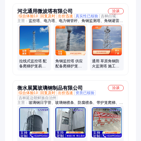
河北通用微波塔有限公司
洽谈
综合体验L0
回复及时
出价迅速
真实性已核验
吉林白城
主营：
监控塔、电力塔、电力钢管杆、角钢监测塔、角钢避雷
塔、电线路角钢塔、角钢塔、电力角钢塔、电力输线塔、输线电
力塔、110kv电力塔、避雷塔、电力构架、变电站架构、湿电钢
框架、脱硫除尘塔、烟囱塔、烟筒塔
拉线式监控塔 配
角钢监控塔 供应
通用 草原角钢防
备爬梯护笼易检
配备爬梯护笼易
火监测塔 施工方
修 角钢 通用 结构
检修 原厂发货 通
便 配备爬梯护笼
紧凑
用
易检修
衡水展翼玻璃钢制品有限公司
洽谈
综合体验L0
回复及时
出价迅速
资质已核验
吉林延边朝鲜族自治州
主营：
玻璃钢日字管、玻璃钢檩条、防腐檩条、带护笼爬梯、玻
璃钢拉挤型材、拉挤型材