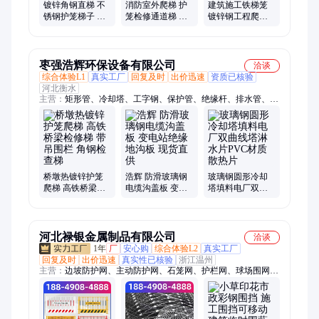
镀锌角钢直梯 不
消防室外爬梯 护
建筑施工铁梯笼
锈钢护笼梯子 屋
笼检修通道梯 不
镀锌钢工程爬梯
面检修爬梯 展翼
变形 展翼生产厂
护笼 耐老化 易运
家
输
枣强浩辉环保设备有限公司
洽谈
综合体验L1
真实工厂
回复及时
出价迅速
资质已核验
河北衡水
主营：
矩形管、冷却塔、工字钢、保护管、绝缘杆、排水管、穿
线管、克拉管、树篦子、电除雾、防眩板、网格板、电缆管、波
纹管、异方管、阳极管、脱硫塔、电力管、100方管、标志桩、
方圆管、玻璃钢、mpp电力、化工罐、钢带管
桥墩热镀锌护笼
浩辉 防滑玻璃钢
玻璃钢圆形冷却
爬梯 高铁桥梁检
电缆沟盖板 变电
塔填料电厂双曲
修梯 带吊围栏 角
站绝缘地沟板 现
线塔淋水片PVC
钢检查梯
货直供
材质散热片
河北禄银金属制品有限公司
洽谈
1年
厂
安心购
综合体验L2
真实工厂
回复及时
出价迅速
真实性已核验
浙江温州
主营：
边坡防护网、主动防护网、石笼网、护栏网、球场围网、
声屏障、锌钢护栏、刺绳、刀片刺绳、车间隔离护栏、基坑护
栏、防坠网、防风抑尘网、波形护栏、钢板网护栏、草坪护栏、
防抛网、铸铁护栏、市政护栏、工程围挡