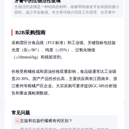
牙膏中的生物活性玻璃
生物活性玻璃是一种特殊的材料，能够帮助修复牙齿表面的微小
损伤，减少牙齿敏感。本文将详细介绍其工作原理、在牙膏中的
应用以及日常使用效果，帮助读者全面了解这一创新成分。
B2B采购指南
采购需区分食品级（FCC标准）和工业级。关键指标包括旋
光度（应≤-96°）、纯度（≥95%）、过氧化物值
（≤10mmol/kg）和残留溶剂。

价格受柑橘收成和原油价格双重影响，食品级通常比工业级
贵20-30%。国产产品性价比高，主要供应商有江西南丰、浙
江衢州等柑橘产区企业。大宗采购可要求提供GC-MS分析报
告和重金属检测数据。
常见问题
左旋和右旋柠檬烯有何区别？
问