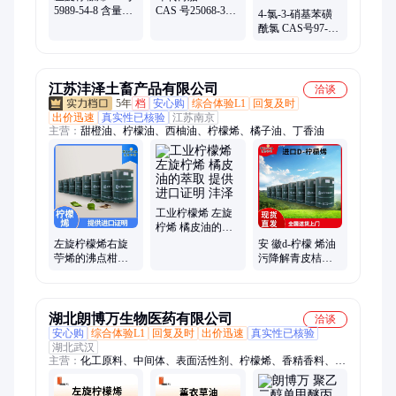
5989-54-8 含量
CAS 号25068-38-6
4-氯-3-硝基苯磺
98% 可分装 优品
含量98% 朗博万
酰氯 CAS号97-08-
级 朗博万
现货可试样
5 含量98% 有库存
朗博万
江苏沣泽土畜产品有限公司
洽谈
5年
档
安心购
综合体验L1
回复及时
出价迅速
真实性已核验
江苏南京
主营：
甜橙油、柠檬油、西柚油、柠檬烯、橘子油、丁香油
工业柠檬烯 左旋
柠烯 橘皮油的萃
取 提供进口证明
左旋柠檬烯右旋
安 徽d-柠檬 烯油
沣泽
苧烯的沸点柑橘
污降解青皮桔油
精油全国配送送
原产地直供【沣
货上门 沣泽
泽】
湖北朗博万生物医药有限公司
洽谈
安心购
综合体验L1
回复及时
出价迅速
真实性已核验
湖北武汉
主营：
化工原料、中间体、表面活性剂、柠檬烯、香精香料、催
化剂、硅油