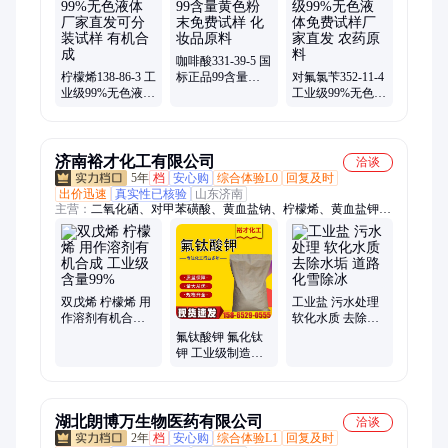
咖啡酸331-39-5 国
柠檬烯138-86-3 工
标正品99含量黄
对氟氯苄352-11-4
业级99%无色液体
色粉末免费试样
工业级99%无色液
厂家直发可分装
化妆品原料
体免费试样厂家
试样 有机合成
直发 农药原料
济南裕才化工有限公司
洽谈
5年
档
安心购
综合体验L0
回复及时
出价迅速
真实性已核验
山东济南
主营：
二氧化硒、对甲苯磺酸、黄血盐钠、柠檬烯、黄血盐钾、
苯甲酸、环烷酸、戊二醛、磺化钛氰钴、盐酸羟胺、过氧化苯甲
酰、衣康酸、聚丙烯酸酯乳液、癸甲溴铵、癸甲氯铵、4丁炔二
醇、马日夫盐、氟硅酸镁、聚乙烯吡咯烷酮k30、磷酸三丁酯、
聚六亚甲基双胍、黄丹粉、红丹粉、牛肉浸膏、HEDP
双戊烯 柠檬烯 用
工业盐 污水处理
作溶剂有机合成
软化水质 去除水
工业级 含量99%
垢 道路化雪除冰
氟钛酸钾 氟化钛
钾 工业级制造钛
酸和金属钛 裕才
化工
湖北朗博万生物医药有限公司
洽谈
2年
档
安心购
综合体验L1
回复及时