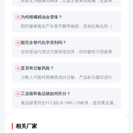
两者互为镜像异构体，左旋主要来自柑橘，右旋来自
松节油。香气特征和应用领域不同，左旋更适合作食
品香料。
为何柑橘精油会变味？
问
因柠檬烯氧化产生香芹酮等物质。添加抗氧化剂（如
BHT）或冷藏可延缓此过程，开瓶后建议6个月内用
完。
能完全替代化学溶剂吗？
问
在轻度油污清洁方面表现优异，但对极性污渍效果有
限。通常与其他溶剂复配使用效果更佳。
是否有过敏风险？
问
少数人可能对柑橘类成分过敏。产品标注建议进行皮
肤测试，尤其是用于化妆品时。
工业级和食品级如何区分？
问
食品级需符合FCC或GB 1886.139标准，提供重金属、
农药残留等检测报告，价格通常高20-30%。
相关厂家