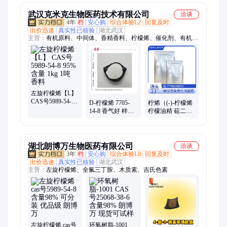
武汉克米克生物医药技术有限公司
洽谈
4年
档
安心购
综合体验L2
回复及时
出价迅速
真实性已核验
湖北武汉
主营：
有机原料、中间体、香精香料、柠檬烯、催化剂、有机
硅、表面活性剂
左旋柠檬烯【L】
CAS号5989-54-8
D-柠檬烯 7705-
柠烯（(-)-柠檬烯
95%含量 1kg 1吨
14-8 香气好 样品
柠檬油精 萜二烯
香料
分装1kg 25kg 现
薴烯 ）CAS号
货可售
5989-54-8 巴西
湖北朗博万生物医药有限公司
洽谈
3年
档
安心购
综合体验L0
回复及时
出价迅速
真实性已核验
湖北武汉
主营：
左旋柠檬烯、全氟三丁胺、木质素、吉氏色素
左旋柠檬烯 cas号
环氧树脂-1001