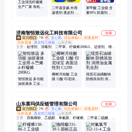
工业清洗柠檬烯
生产厂家 有机溶
二甲基亚砜 外用
苯甲酸 工业级 含
剂的配制 香料级
渗透剂 透皮剂 含
量99% 防腐剂增
天酬化工
量高于99% 天酬
塑剂 安息香酸 天
化工供应
酬化工
济南智恒致远化工科技有限公司
洽谈
7年
档
安心购
综合体验L1
回复及时
出价迅速
真实性已核验
山东济南
主营：
处理剂、消毒剂、二甲苯、柠檬烯200KG、还原剂、增湿
剂、乳化剂、防腐剂、锌氯粉、氟化铵、干燥剂、吸附剂、漂白
剂、杀虫剂、氟化钠、拔染剂、甜味剂、氧化镍、缓蚀剂、融雪
剂、防冻液、氟化氢、氯化铵、丙二醇、分析纯、火碱烧碱
椰树月桂酸 工业
现货石油磺酸钠
智恒致远 多功能
级 12酸 印尼绿宝
防锈添加剂 润滑
油状液体 工业用
表面活性剂 C1299
油金属乳化剂
d-苎烯 d-柠檬烯
200KG
山东喜玛供应链管理有限公司
洽谈
2年
档
安心购
综合体验L1
回复及时
出价迅速
真实性已核验
山东淄博
主营：
四氢噻吩、乙硫醇、单氰胺、柠檬烯、二甲基二硫醚、3-
甲硫基丙醛、四氢吡咯、邻氯苯腈、噻吩、盐酸羟胺、硬脂酸
锌、异丙胺、氯乙酸、氟硼酸