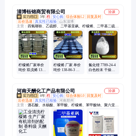
间体 分装
增氧剂 调配食品
成中间体
香料
淄博钰锦商贸有限公司
洽谈
3年
档
安心购
综合体验L2
回复及时
出价迅速
真实性已核验
山东淄博
主营：
四氢噻吩、乙硫醇、二甲基亚砜、柠檬烯、二甲基二硫、
正辛硫醇、百里香酚、氟化铯、乙硫氨酯、四水合乙酸钴、二异
丁基酮、乳酸乙酯、正己烷、2-甲基吡啶、环氧氯丙烷、对氯间
甲酚、亚磷酸三苯酯、环丁砜、甲基丙烯酸甲酯、二乙烯基苯、
四氯化锆、二氧六环、氯化锂、硫酸锂
柠檬烯厂家单价
柠檬烯 厂家 单价
氟化锂 7789-24-4
吨价 双戊烯 138-
吨价 138-86-3 化
白色粉末 干燥剂
86-3 涂料油漆溶
工溶剂 现货 国标
助溶剂 可零卖 优
剂 现货优级品 一
级 一桶起发 钰锦
级品 25kg/袋 钰锦
桶起
河南天酬化工产品有限公司
洽谈
4年
档
安心购
综合体验L0
回复及时
出价迅速
真实性已核验
河南郑州
主营：
酒石酸、水杨酸、苯甲酸、柠檬烯、苯甲酸钠、聚六亚甲
基双胍、钛白粉、吸水树脂、苯丙乳液、聚乙二醇、707乳液、
苹果酸