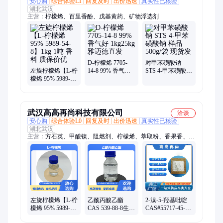
安心购
综合体验L1
回复及时
出价迅速
真实性已核验
湖北武汉
主营：
柠檬烯、百里香酚、戊基黄药、矿物浮选剂
D-柠檬烯 7705-
对甲苯磺酸钠
左旋柠檬烯【L-柠
14-8 99% 香气好
STS 4-甲苯磺酸钠
檬烯 95% 5989-
1kg25kg 雅迈德直
样品 500g/袋 现货
54-8】1kg 1吨 香
发
发
料 质保价优
武汉高高再尚科技有限公司
洽谈
安心购
综合体验L0
回复及时
出价迅速
真实性已核验
湖北武汉
主营：
方石英、甲酸镍、阻燃剂、柠檬烯、萃取粉、香果香、藏
花醛、桦木油、稀释剂、羟乙基、淀粉钠、洗涤剂、十八烷、润
肤剂、乙酸锶、氧化剂、防腐剂、铬酸锌、丙氨酸、二胜肽、成
核剂、羊毛醇、氢氟油、壳聚糖、厚朴酚、镍试剂
左旋柠檬烯【L-柠
乙酰丙酸乙酯
2-溴-5-羟基吡啶
檬烯 95% 5989-
CAS 539-88-8生物
CAS#55717-45-8
54-8】香精香料中
柴油添加剂 燃料
含量98% 有机合