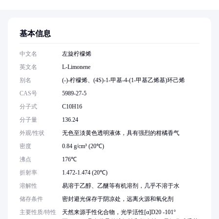
基本信息
中文名
左旋柠檬烯
英文名
L-Limonene
别名
(-)-柠檬烯、(4S)-1-甲基-4-(1-甲基乙烯基)环己烯
CAS号
5989-27-5
分子式
C10H16
分子量
136.24
外观/性状
无色至淡黄色透明液体，具有强烈的柑橘香气
密度
0.84 g/cm³ (20℃)
沸点
176℃
折射率
1.472-1.474 (20℃)
溶解性
易溶于乙醇、乙醚等有机溶剂，几乎不溶于水
储存条件
密封避光保存于阴凉处，远离火源和氧化剂
主要性质/特性
天然来源手性化合物，光学活性[α]D20 -101°