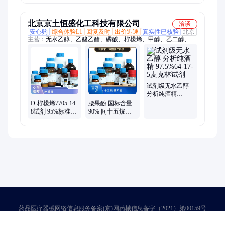
99% 鑫宇宏
北京京土恒盛化工科技有限公司
洽谈
安心购
综合体验L1
回复及时
出价迅速
真实性已核验
北京
主营：
无水乙醇、乙酸乙酯、磷酸、柠檬烯、甲醇、乙二醇、二
氯甲烷、异丙醇、二甲苯、各种化学试剂、化工原料
试剂级无水乙醇
分析纯酒精
97.5%64-17-5麦克
D-柠檬烯7705-14-
腰果酚 国标含量
林试剂
8试剂 95%标准溶
90% 间十五烷基
液100g 500g 2.5kg
酚 化学试剂 100g
瓶装 501-24-6
药品医疗器械网络信息服务备案(京)网药械信息备字（2021）第00159号
京ICP证030173号
京公网安备11000002000001号