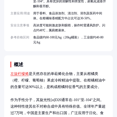
至-104°。具有优异的溶解性和挥发性，易氧化成香芹
酮和香芹醇。
主要应用/用途
用于香料、食品添加剂、清洁剂、溶剂及医药中间
体。在柑橘味香精配方中占比可达30-50%。
安全注意事项
高浓度可能刺激皮肤和眼睛，操作时需通风防护。闪
点约48℃，属易燃液体。
参考价格区间
食品级约60-100元/kg（20kg桶装），工业级约40-80
元/kg
概述
左旋柠檬烯
是天然存在的单萜烯化合物，主要从柑橘类
（橙、柠檬、葡萄柚）果皮冷榨精油中提取。在柑橘精油中
的含量可达90%以上，是构成柑橘特征香气的主要成分。

作为手性分子，其旋光性[α]D20通常在-101°至-104°之间。
这种特性使其在不对称合成中具有特殊价值。全球年产量超
过7万吨，中国是主要生产和出口国，广泛应用于日化、食