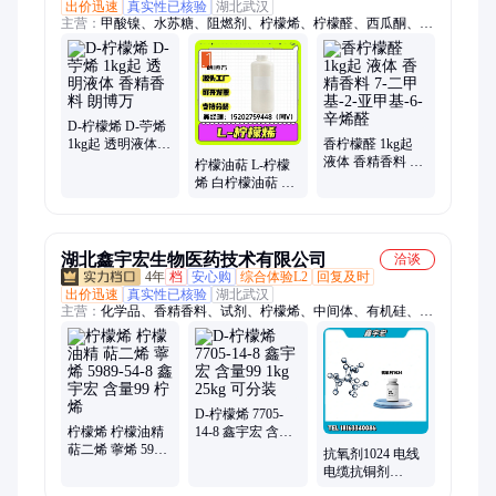
出价迅速
真实性已核验
湖北武汉
主营：
甲酸镍、水苏糖、阻燃剂、柠檬烯、柠檬醛、西瓜酮、氢
醌酯、卡必醇、消泡剂、磷酸铁、肉桂醇、肉桂醛、碳酸镉、磷
酸铝、银墨水、椰油胺、封装胶、化合物、桦木油、稀释剂、羟
乙基、乙硫氮、润肤剂、球虫酯、矮壮素、异龙脑
D-柠檬烯 D-苧烯
1kg起 透明液体
香柠檬醛 1kg起
香精香料 朗博万
液体 香精香料 7-
柠檬油萜 L-柠檬
二甲基-2-亚甲
烯 白柠檬油萜 可
基-6-辛烯醛
分装100ml 1kg 朗
博万
湖北鑫宇宏生物医药技术有限公司
洽谈
4年
档
安心购
综合体验L2
回复及时
出价迅速
真实性已核验
湖北武汉
主营：
化学品、香精香料、试剂、柠檬烯、中间体、有机硅、橡
胶树脂、催化剂、纳米材料
D-柠檬烯 7705-
柠檬烯 柠檬油精
14-8 鑫宇宏 含量
萜二烯 薴烯 5989-
99 1kg 25kg 可分
抗氧剂1024 电线
54-8 鑫宇宏 含量
装
电缆抗铜剂
99 柠烯
32687-78-8 含量