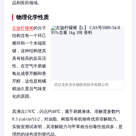
品和医药领域。
物理化学性质
左旋柠檬烯
的分子
结构含有一个环己
烯环和一个末端双
键，这种结构使其
具有较高的反应活
性。在空气中易被
氧化成香芹酮和香
芹醇，这也是柑橘
武汉克米克生物医药技术有限公司
精油久置后气味变
化的原因。

其沸点176℃，闪点约48℃，属于易燃液体。溶解度参数约
8.3 (cal/cm³)1/2，对油脂、树脂等有机物有优异溶解能力。
实验室测试表明，其溶解能力与甲苯相当但毒性低得多，是
理想的绿色溶剂替代品。