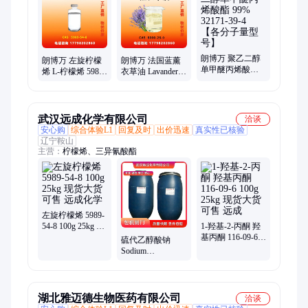
朗博万 聚乙二醇
朗博万 左旋柠檬
朗博万 法国蓝薰
单甲醚丙烯酸酯
烯 L-柠檬烯 5989-
衣草油 Lavander
99% 32171-39-4
54-8 纯度95% 香
oil 8000-28-0 纯度
【各分子量型
料级 1kg1吨
高 1kg起订
号】
武汉远成化学有限公司
洽谈
安心购
综合体验L1
回复及时
出价迅速
真实性已核验
辽宁鞍山
主营：
柠檬烯、三异氰酸酯
左旋柠檬烯 5989-
54-8 100g 25kg 现
1-羟基-2-丙酮 羟
货大货可售 远成
基丙酮 116-09-6
硫代乙醇酸钠
化学
100g 25kg 现货大
Sodium
货可售 远成
Thioglycolate CAS
367-51-1 100g
25kg 现货
湖北雅迈德生物医药有限公司
洽谈