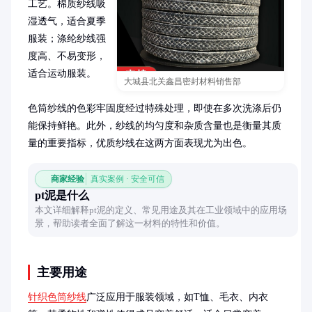
工艺。棉质纱线吸
湿透气，适合夏季
服装；涤纶纱线强
度高、不易变形，
适合运动服装。

大城县北关鑫昌密封材料销售部
色筒纱线的色彩牢固度经过特殊处理，即使在多次洗涤后仍
能保持鲜艳。此外，纱线的均匀度和杂质含量也是衡量其质
量的重要指标，优质纱线在这两方面表现尤为出色。
商家经验
真实案例 · 安全可信
pt泥是什么
本文详细解释pt泥的定义、常见用途及其在工业领域中的应用场
景，帮助读者全面了解这一材料的特性和价值。
主要用途
针织色筒纱线
广泛应用于服装领域，如T恤、毛衣、内衣