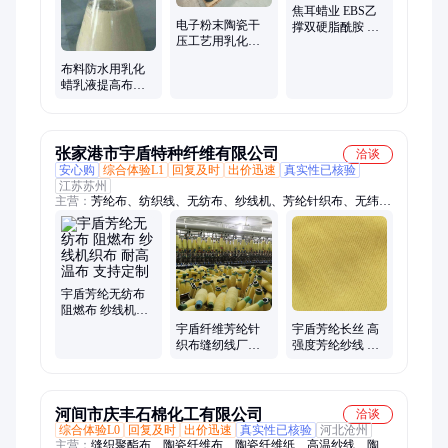
焦耳蜡业 EBS乙
电子粉末陶瓷干
撑双硬脂酰胺 塑
压工艺用乳化蜡
料润滑剂 抗静电
乳液脱模成品率
粘度调节 表面增
布料防水用乳化
高烧结光后亮度
光
蜡乳液提高布料
好
光泽度和纱线的
整理及纺织后整
理剂
张家港市宇盾特种纤维有限公司
洽谈
安心购
综合体验L1
回复及时
出价迅速
真实性已核验
江苏苏州
主营：
芳纶布、纺织线、无纺布、纱线机、芳纶针织布、无纬
布、短纤维、芳纶ud布、对位芳纶、芳纶浆粕、长丝机织、芳纶
面料、芳纶长丝、芳纶缝纫线、短纤机织布、凯夫拉纤维
宇盾芳纶无纺布
阻燃布 纱线机织
布 耐高温布 支持
宇盾纤维芳纶针
宇盾芳纶长丝 高
定制
织布缝纫线厂家
强度芳纶纱线 阻
1414机织纱线 支
燃布 针织布 支持
持定制
定制
河间市庆丰石棉化工有限公司
洽谈
综合体验L0
回复及时
出价迅速
真实性已核验
河北沧州
主营：
缝织聚酯布、陶瓷纤维布、陶瓷纤维纸、高温纱线、陶瓷