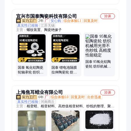
级不饱和树脂
宜兴市国泰陶瓷科技有限公司
洽谈
2年
厂
安心购
综合体验L1
回复及时
真实性已核验
江苏无锡
主营：
螺纹装置、陶瓷绝缘子
国泰 95氧化铝陶
瓷轮 纺织机械用
国泰 氧化铝陶瓷
国泰 锂电池隔膜
光滑不伤纱线 高
轮轴承轮 纺织机
拉伸陶瓷轮 纺织
精度 性能稳定
械用光滑不伤纱
机械用光滑不伤
线 耐腐蚀防粘连
纱线 规格可定制
上海焦耳蜡业有限公司
洽谈
6年
厂
综合体验L0
回复及时
出价迅速
真实性已核验
河南商丘
主营：
相变蜡、相变材料、高焓值相变材料、纱线的整理、聚乙
烯微粉、聚丙烯蜡粉、酰胺蜡粉、乳化石蜡、石蜡乳液、聚乙烯
蜡乳液、聚丙烯蜡乳液、艺术手蜡、巴西棕榈蜡乳液、费托蜡乳
液、塑料润滑剂、果冻蜡、感温蜡