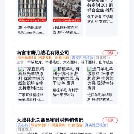
栏网、防护栏、公路防护网
化工设备 不锈钢
雾面丝 支持定制
201 铜锌合金丝
304不锈钢线材
316L国标软态丝
雄辉
0.025mm-0.05mm
线 304不锈钢光亮
金属网编织丝 纺
丝 金属缝纫纱线
织用软态钢纱线
应用于多种场景
雄辉
南宫市鹰月绒毛有限公司
洽谈
综合体验L0
回复及时
出价迅速
真实性已核验
河北邢台
主营：
羊绒絮片、羊毛毛纺、大衣面料、袜子面料、山羊绒絮
片、进口羊毛、山羊绒原料、羊羔绒、丝光羊绒、丝光英毛、驼
绒、驼绒絮片、绵羊绒、绵羊绒絮片、丝光脱脂羊绒、纯羊毛
毡、羊驼毛条、珍珠棉、大衣填充内胆、驼绒粘合絮片、细质羔
子绒、精梳丝光绵羊绒、白色羊绒毛、羊羔绒面料、纺纱羊绒
精梳羊毛 有利于
厂家直供精梳丝
纺出细密均匀的
进口羊毛羊绒原
光羊绒原料 优质
纱线 易于染色 鹰
料 纤维结构紧密
羊绒纱线纺织填
月
抗风能力强 吸湿
充物 支持定制批
性好 鹰月
发
大城县北关鑫昌密封材料销售部
洽谈
安心购
综合体验L1
回复及时
出价迅速
真实性已核验
河北廊坊