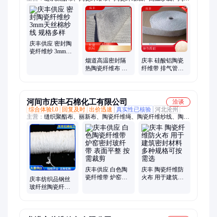
纤维垫片、陶瓷纤维绳、丽新布、陶瓷纤维带、陶瓷纤维盘根、
陶瓷纤维蛭石布、陶瓷纤维密封条
庆丰供应 密封陶
瓷纤维纱 3mm天
丝棉纱线 规格多
烟道高温密封隔
庆丰 硅酸铝陶瓷
样
热陶瓷纤维布 多
纤维带 排气管用
种规格庆丰供应
隔热带 规格多样
使用简便
河间市庆丰石棉化工有限公司
洽谈
综合体验L0
回复及时
出价迅速
真实性已核验
河北沧州
主营：
缝织聚酯布、丽新布、陶瓷纤维绳、陶瓷纤维纱线、陶瓷
纤维盘根、陶瓷纤维布、陶瓷纤维纱、陶瓷纤维纸、陶瓷纤维
带、陶瓷纤维蛭石布、陶瓷纤维密封条
庆丰供应 白色陶
庆丰 陶瓷纤维防
瓷纤维带 炉窑密
火布 用于建筑密
庆丰纺织品钢丝
封玻纤带 表面平
封材料 多种规格
玻纤丝陶瓷纤维
整 按需裁剪
可按需选
纱线 规格多样可
选