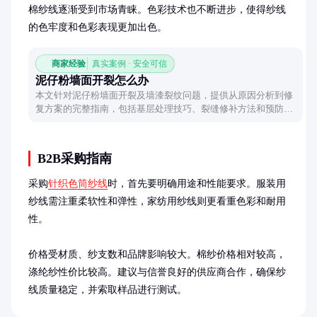
棉纱线逐渐受到市场青睐。色彩技术也不断进步，使得纱线
的色牢度和色彩表现更加出色。
商家经验
真实案例 · 安全可信
泥仔粉墙面开裂怎么办
本文针对泥仔粉墙面开裂及墙漆裂纹问题，提供从原因分析到修
复方案的完整指南，包括基层处理技巧、裂缝修补方法和预防措
施，帮助您轻松应对墙面常见问题。
B2B采购指南
采购
针织色筒纱线
时，首先要明确用途和性能要求。服装用
纱线需注重柔软性和弹性，家纺用纱线则更看重色彩和耐用
性。

价格受材质、纱支数和品牌影响较大。棉纱价格相对较高，
涤纶纱性价比较高。建议与信誉良好的供应商合作，确保纱
线质量稳定，并索取样品进行测试。