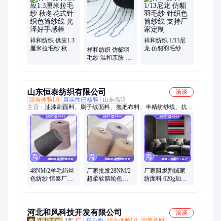
纱、精仿毛睛包芯纱、精梳棉包芯纱
祥和纺织 供应1.3
祥和纺织 1/13尼
厘米拉毛纱 秋冬
龙 仿貂羽毛纱 针
祥和纺织 仿貂羽
花式针织色筒纱
织色筒纱线 支持
毛纱 温和亲肤 不
线 光泽好手感棒
厂家定制
易褪色 针织色筒
纱线 厂家按需定
制
山东恒泰纺织有限公司
洽谈
综合体验L0
真实性已核验
山东临沂
主营：
油漆刷面料、刷子绒面料、拖把布料、半精纺纱线、抗起
球纱线、染色纱线、粘胶纱线、色纺纱线、腈纶纱线、再生涤纶
纱线、提花布、腈纶色纱、沙发面料、梭织割绒面料、清洁绒
布、家纺面料、户外面料、服装面料、灰白清洁绒、高铁座椅面
料、羊毛抛光布、编织毛线团
48NM/2羊毛绢丝
厂家批发28NM/2
厂家阻燃割绒家
色纺纱 恒泰厂家
超柔软腈纶色纱
纺面料 620g加厚
环锭纺筒纱针织
染色ACRYLIC腈
纯棉染色涂层防
混纺纱线
纶纱线针织机织
火沙发窗帘幕布
筒纱
面料
河北和风科技开发有限公司
洽谈
1年
厂
安心购
综合体验L0
回复及时