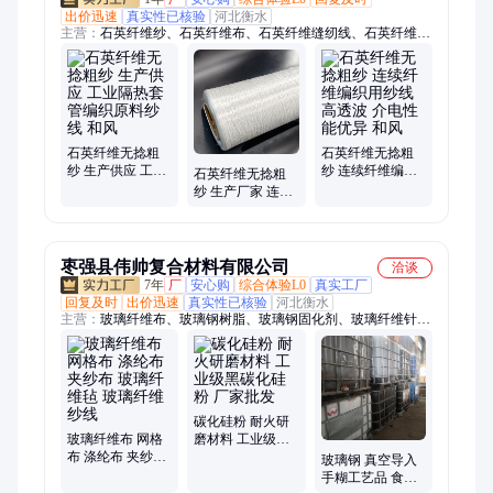
出价迅速
真实性已核验
河北衡水
主营：
石英纤维纱、石英纤维布、石英纤维缝纫线、石英纤维短
切纱、石英纤维套管、石英纤维针刺毡、石英纤维薄毡、石英纤
维棉、石英纤维带、透波材料、隐身材料
石英纤维无捻粗
石英纤维无捻粗
纱 生产供应 工业
纱 连续纤维编织
石英纤维无捻粗
隔热套管编织原
用纱线 高透波 介
纱 生产厂家 连续
料纱线 和风
电性能优异 和风
纤维编织用纱线
高透波 和风
枣强县伟帅复合材料有限公司
洽谈
7年
厂
安心购
综合体验L0
真实工厂
回复及时
出价迅速
真实性已核验
河北衡水
主营：
玻璃纤维布、玻璃钢树脂、玻璃钢固化剂、玻璃纤维针织
毡、玻璃纤维纱线、玻璃钢胶衣、玻璃钢色浆、玻璃纤维短切
毡、玻璃纤维表面毡、防腐涤纶布、聚酯表面毡、乙烯基树脂、
环氧树脂、拉挤树脂、不饱和聚酯树脂、模压树脂、手糊树脂、
缠绕树脂、真空导入树脂、玻璃钢脱模油、过氧化甲乙酮、过氧
化苯甲酸叔丁酯、异辛酸钴、碳纤维表面毡
碳化硅粉 耐火研
玻璃纤维布 网格
磨材料 工业级黑
布 涤纶布 夹纱布
碳化硅粉 厂家批
玻璃钢 真空导入
玻璃纤维毡 玻璃
发
手糊工艺品 食品
纤维纱线