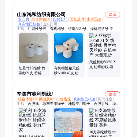
德
山东鸿和纺织有限公司
洽谈
安心购
综合体验L0
真实工厂
回复及时
出价迅速
真实性已核验
山东日照
主营：
功能性纱线、有机棉纱、特殊品种纱、涤棉混纺纱 亚麻
混纺
天丝棉纱50/50 21
支 纺织纱线 再生
细旦竹纤维纱 竹
有机棉兰精天丝
棉天丝纱 在机生
涤纱21支 竹棉纱
纱A100 40支 纺织
产 大量现货
32支 纺织纱线 现
纱线 国产天丝棉
货批发
纱30支
辛集市英利制线厂
洽谈
综合体验L0
回复及时
出价迅速
真实性已核验
河北保定
主营：
合股线、墩布专用绳子、地毯专用绳子、合股纱线、涤纶
合股线、牢靠绳线、全棉合股线
16支涤纶纱线 针
英利 16支涤纶纱
织涤粘纱线 不易