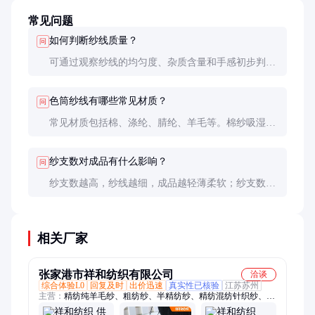
常见问题
如何判断纱线质量？
问
可通过观察纱线的均匀度、杂质含量和手感初步判断
质量。专业测试包括纱支数、强度和色牢度等指标。
色筒纱线有哪些常见材质？
问
常见材质包括棉、涤纶、腈纶、羊毛等。棉纱吸湿透
气，涤纶纱强度高，腈纶纱保暖性好，羊毛纱柔软舒
适。
纱支数对成品有什么影响？
问
纱支数越高，纱线越细，成品越轻薄柔软；纱支数越
低，纱线越粗，成品越厚实耐用。根据用途选择合适
的纱支数很重要。
相关厂家
张家港市祥和纺织有限公司
洽谈
综合体验L0
回复及时
出价迅速
真实性已核验
江苏苏州
主营：
精纺纯羊毛纱、粗纺纱、半精纺纱、精纺混纺针织纱、膨
体毛腈纱线、拉毛纱、仿貂羽毛纱、美利奴羊毛纱、羊毛包芯