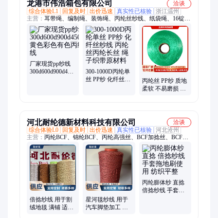
龙港市伟浩箱包有限公司
洽谈
综合体验L1
回复及时
出价迅速
真实性已核验
浙江温州
主营：
耳带绳、编制绳、装饰绳、丙纶丝纱线、纸袋绳、16锭pp
绳、手提pp绳、16锭包芯、棉绳、RPET绳、箱包pp绳、背包棉
绳、证件挂带、丝光扭绳、扭绳涤纶、捆绑棉绳、裤绳棉线、丙
纶绳子、帆布包绳、三股棉绳、白色绳带、月饼盒包装、手提袋
绳子、彩色pp绳、涤纶绳、pp绳
厂家现货pp纱线
300d600d900d450d850d
300-1000D丙纶单
黄色彩色有色丙
丝 PP纱 化纤丝纱
丙纶丝 PP纱 质地
纶丝纱线
线 丙纶丝丙纶长
柔软 不易磨损 适
丝 绳子织带原材
用于工业纺织阻
料
燃V0 V2级PP绳批
发
河北耐纶德新材料科技有限公司
洽谈
综合体验L0
回复及时
出价迅速
真实性已核验
河北沧州
主营：
丙纶BCF、锦纶BCF、丙纶高强丝、BCF加捻丝、BCF直
捻纱、三色丝、丙纶膨体纱、地毯纱、尼龙BCF纱、门窗密封毛
条纱、丙纶丝、尼龙三色丝、丙纶三色丝、锦纶BCF纱、过滤纱
丙纶膨体纱 直捻
倍捻纱线 手套拖
地刷使用 纺织平
倍捻纱线 用于割
星河毯纱线 用于
整
绒地毯 满铺 适用
汽车脚垫加工 支
于印染工艺 耐纶
持定做原车色