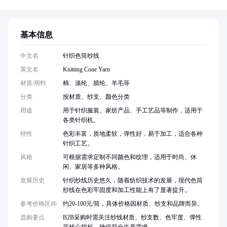
基本信息
中文名
针织色筒纱线
英文名
Knitting Cone Yarn
材质/用料
棉、涤纶、腈纶、羊毛等
分类
按材质、纱支、颜色分类
用途
用于针织服装、家纺产品、手工艺品等制作，适用于
各类针织机。
特性
色彩丰富，质地柔软，弹性好，易于加工，适合各种
针织工艺。
风格
可根据需求定制不同颜色和纹理，适用于时尚、休
闲、家居等多种风格。
发展历史
针织纱线历史悠久，随着纺织技术的发展，现代色筒
纱线在色彩牢固度和加工性能上有了显著提升。
参考价格区间
约20-100元/筒，具体价格因材质、纱支和品牌而异。
选购要点
B2B采购时需关注纱线材质、纱支数、色牢度、弹性