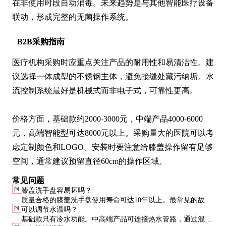
在非使用时段自动消毒。未来趋势是与其他智能医疗设备
联动，形成完整的无菌操作系统。
B2B采购指南
医疗机构采购时应重点关注产品的耐用性和易清洁性。建
议选择一体成型的不锈钢主体，避免接缝处藏污纳垢。水
流控制系统最好是机械式而非电子式，可靠性更高。

价格方面，基础款约2000-3000元，中端产品4000-6000
元，高端智能型可达8000元以上。采购量大的医院可以考
虑定制颜色和LOGO。安装时要注意给膝盖操作留有足够
空间，通常建议预留直径60cm的操作区域。
常见问题
问
膝盖洗手盘容易坏吗？
质量合格的膝盖洗手盘使用寿命可达10年以上。最常见的故障
问
可以调节水温吗？
是触碰机构失灵，通常是因为长期使用导致弹簧疲劳，更换配
基础款只有冷水功能。中高端产品可连接热水管路，通过混水
件即可修复。