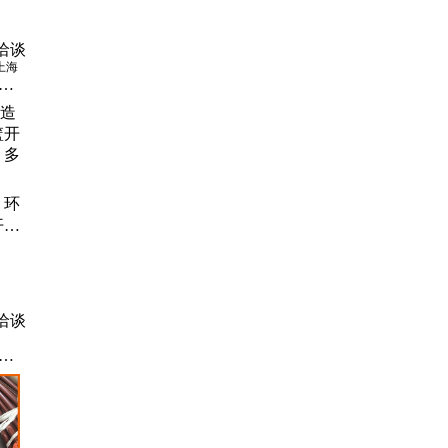
洽谈
上海
、
、
滤
机
 环
开孔
多袋
洽谈
网
无缝
用