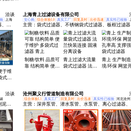
洽谈
上海青上过滤设备有限公司
验
上海
安心购
综合体验L0
真实工厂
回复及时
出价迅速
真实性已核验
器、不
主营：
袋式过滤器、不锈钢袋式过滤器、板框过滤器
洗过滤
烛式硅藻土过滤器、碳钢袋式过滤器、自清洗过滤器
式过滤
滤芯保安精密过滤器、密闭板式过滤器、多袋单袋过
袋
器、钛棒过滤器、板框压滤机、不锈钢压滤机、压滤
滤布
制糖/饮料 品质可
青上过滤大流量
青上 生产制造
靠 结构简单 便于
袋式过滤器 法兰
境/环保 网篮
便于维
维护 多袋式过滤
快装连接 固液分
率高 支撑强 
袋式过
器 青上
离设备
式过滤器
 制药
颗粒物
洽谈
沧州聚义行管道制造有限公司
锡
综合体验L1
真实工厂
回复及时
出价迅速
真实性已核验
河北沧州
刮泥
主营：
深井泵管、潜水泵管、水泵管、离心过滤器、
格栅、
式离心过滤器、扬水管、不锈钢水泵管、无缝深井泵
拌机、
管、304深井泵管、涂塑水泵管、农田灌溉水泵管、
水泵管、深井管、深井水管、地热井深井泵管、煤矿