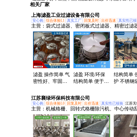
相关厂家
试。
温度比小流量产品高约2-3℃，特别适合冬季使用。
上海滤盈工业过滤设备有限公司
安心购
综合体验L1
真实工厂
回复及时
出价迅速
真实性已核
主营：
袋式过滤器、密闭板式过滤器、精密过滤
锈钢过滤器、滤芯过滤器、硅藻土过滤器、自清
器、层叠过滤器、板框过滤器、微孔过滤器、烛
器、小车过滤器、塑胶过滤器、篮式过滤器、滤
滤盈 操作简单 气
滤盈 环境/环保
结构简单 
密性好、牢固强
结构简单 便于维
护 不锈钢
度高 大流量袋式
护 适应性强 手动
滤器 化工
过滤器
烛式过滤器
高效拦截
江苏襄绿环保科技有限公司
滤盈
安心购
综合体验L0
回复及时
出价迅速
真实性已核验
江苏无
主营：
机械格栅、回转式格栅除污机、中心传动
机、转鼓式精密过滤器、纤维转盘过滤器、网板
雨水格栅、转鼓格栅、滗水器、带式压滤机、搅
转碟曝气机、叠螺式污泥脱水机、加药装置