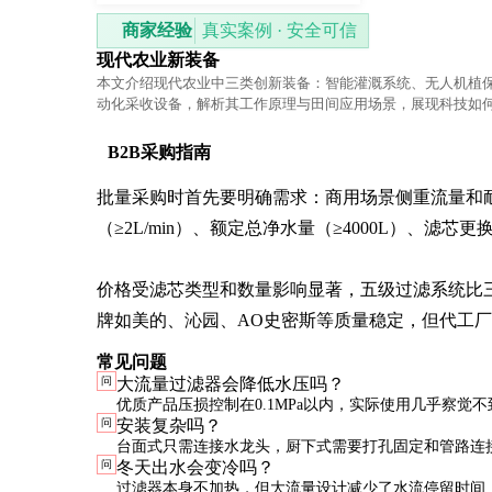
商家经验
真实案例 · 安全可信
现代农业新装备
本文介绍现代农业中三类创新装备：智能灌溉系统、无人机植
动化采收设备，解析其工作原理与田间应用场景，展现科技如
生产效率。
B2B采购指南
批量采购时首先要明确需求：商用场景侧重流量和
（≥2L/min）、额定总净水量（≥4000L）、滤芯更换
价格受滤芯类型和数量影响显著，五级过滤系统比三
牌如美的、沁园、AO史密斯等质量稳定，但代工
常见问题
问
大流量过滤器会降低水压吗？
优质产品压损控制在0.1MPa以内，实际使用几乎察觉
问
安装复杂吗？
化。但滤芯接近寿命末期时，水压会明显下降，这时应
台面式只需连接水龙头，厨下式需要打孔固定和管路连
问
冬天出水会变冷吗？
专业人员安装。自行安装务必确认接口尺寸匹配，并做
过滤器本身不加热，但大流量设计减少了水流停留时间