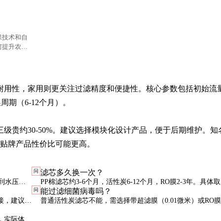
保技术和自
何提升农业
耐用性，家用则更关注过滤精度和便捷性。核心参数包括初始流
周期（6-12个月）。

级贵约30-50%。建议选择模块化设计产品，便于后期维护。知
厂贴牌产品性价比可能更高。
问
滤芯多久换一次？
不到水压变
PP棉滤芯约3-6个月，活性炭6-12个月，RO膜2-3年。具体
问
能过滤细菌病毒吗？
及时更换。
水质和使用量，建议观察出水速度变化作为更换参考。
接，建议由
普通活性炭滤芯不能，需选择带超滤膜（0.01微米）或RO膜
好防漏测
（0.0001微米）的产品，这类滤芯可去除99.9%以上的微生
，实际体感