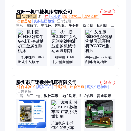
机床
沈阳一机中捷机床有限公司
洽谈
3年
档
安心购
综合体验L0
回复及时
出价迅速
真实性已核验
辽宁沈阳
主营：
螺纹车、空气锤、带锯床、牛头刨、滚齿机、插削机、磨
削机、切割机、水磨机、液压机、模具机、插床机、插齿机、铣
镗床、直齿轮、面磨床、切削机、摇臂钻、油压机、插槽机、炮
塔铣、管螺纹、钻铣床、落地车床、立式插销
一机中捷BC6063
一机中捷BC6063
牛头刨床B6063刨
卧式牛头刨床 刨
牛头刨床刨削键
削键槽 沟槽卧式
键槽加工金属刨
槽液压锁紧机械
开槽机BC6063刨
削机床
传动金属刨削
削机床
滕州市广速数控机床有限公司
洽谈
综合体验L0
真实工厂
回复及时
出价迅速
真实性已核验
山东枣庄
主营：
加工中心、数控车床、龙门铣床、卧式铣床、普通车床、
摇臂钻床、立式钻床、斜车、立车、插床、钻攻中心、数控铣床
广速机床 卧式
CK6150数控车床