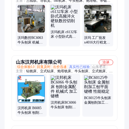
主营：
三线轨、导轨宽、cnc机床、牛头刨床、炮塔铣、带锯
床、中心cnc、中心带、双立柱、硬轨cnc、c61406150、五轴
cnc、钻铣镗、cnc数控、滚柱线、四爪卡、钻攻机、铣床带、车
床cnc、c6136x750、850光机、摇臂钻、工中心、立式cnc、带锯
条、炮塔头
沃玛机床 c6132车
床 小型卧式高频
沃玛数控BC6063
沃玛 工厂批发
淬火 硬轨数控切
牛头刨床 机械刨
x4016大行程龙门
削机
削键槽平面的金
铣床 支持定制 高
属切削机床
精密定梁式数控
铣
山东汉邦机床有限公司
洽谈
综合体验L0
回复及时
出价迅速
真实性已核验
山东枣庄
主营：
钻铣床、立式钻床、炮塔铣床、牛头刨床、立式铣床、数
控车床、摇臂钻床、卧式车床、普通车床、卧式铣床、金属带锯
床、升降台铣床
BC60125牛头刨床
汉邦机床BC6066
金属刨削加工刨
牛头刨床 刨削金
平面键槽 性能稳
汉邦机床 B6085
属配件 机械式 加
定
牛头刨床 刨削力
工键槽
强 性能稳定 工件
键槽 厂家供应