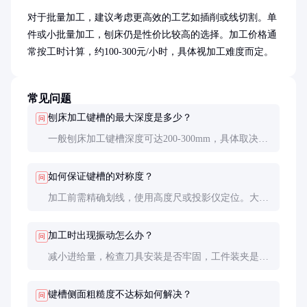
对于批量加工，建议考虑更高效的工艺如插削或线切割。单
件或小批量加工，刨床仍是性价比较高的选择。加工价格通
常按工时计算，约100-300元/小时，具体视加工难度而定。
常见问题
刨床加工键槽的最大深度是多少？
问
一般刨床加工键槽深度可达200-300mm，具体取决于
机床规格和工件尺寸。超深键槽需特殊工装或分多次
加工。
如何保证键槽的对称度？
问
加工前需精确划线，使用高度尺或投影仪定位。大批
量生产时可制作专用夹具，确保键槽位置一致。
加工时出现振动怎么办？
问
减小进给量，检查刀具安装是否牢固，工件装夹是否
可靠。必要时增加支撑点或使用减振装置。
键槽侧面粗糙度不达标如何解决？
问