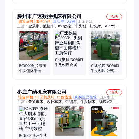
头刨床
滕州市广速数控机床有限公司
洽谈
回复及时
出价迅速
真实性已核验
山东枣庄
主营：
金属带、数控车、650数控、牛头刨、钻铣床、4032钻
床、16把刀库、数控铣床、台式钻床、卧式车床、成捆钢筋、普
通车床、丝杆圆盘、炮塔铣床、立式铣床、主轴单元、摇臂钻
床、圆盘刀库、液压金属、齿轮传动、功率强劲、卧式铣床、刀
库数控、剪刀锯床、卧式镗床
广速数控 BC6063
牛头刨床金属刨
BC6066数控液压
广速机床 BC6063
削沟槽平面键槽
牛头刨床平面键
牛头刨床 卧式刨
加工质保好
槽刨削动力强劲
削键槽齿轮加工
广速供应
可做数控精密刨
削
枣庄广纳机床有限公司
洽谈
综合体验L0
回复及时
出价迅速
真实性已核验
山东枣庄
主营：
普通车床、数控车床、带锯床、牛头刨床、铣床x62、摇
臂钻床、双立柱、摇臂钻、第四轴、数控车、钻铣床、炮塔铣
床、锯床钢筋、马鞍车床、国标铣床、数控钻床、钻床西菱、中
心刀库、广纳车床、加工中心、锯床
BC6063 液压牛头