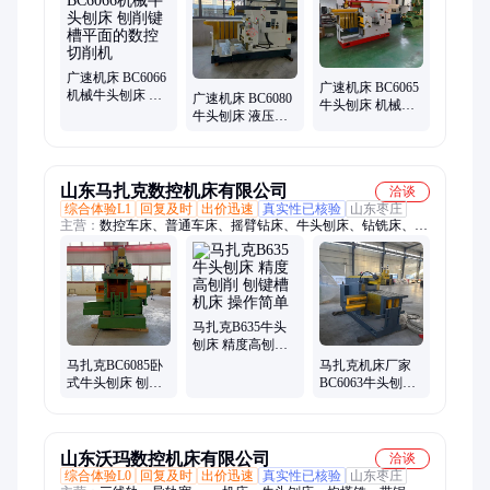
广速机床 BC6066
广速机床 BC6065
机械牛头刨床 刨
广速机床 BC6080
牛头刨床 机械刨
削键槽平面的数
牛头刨床 液压刨
削键槽平面 金属
控切削机
削键槽平面的金
切削机
属切削机
山东马扎克数控机床有限公司
洽谈
综合体验L1
回复及时
出价迅速
真实性已核验
山东枣庄
主营：
数控车床、普通车床、摇臂钻床、牛头刨床、钻铣床、加
工中心
马扎克B635牛头
刨床 精度高刨削
刨键槽机床 操作
马扎克BC6085卧
马扎克机床厂家
简单
式牛头刨床 刨削
BC6063牛头刨床
键槽平面的金属
金属平面键槽刨
切削机床
削 运行稳定刚性
好
山东沃玛数控机床有限公司
洽谈
综合体验L0
回复及时
出价迅速
真实性已核验
山东枣庄