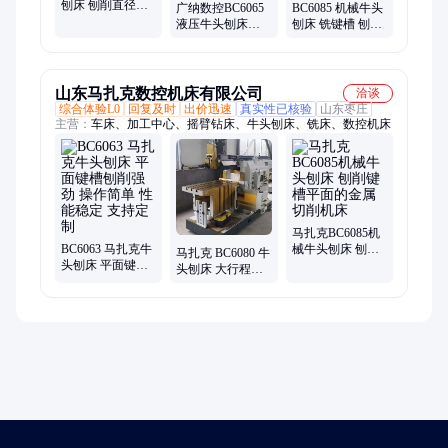
刨床 刨削直径
广纳数控BC6065
BC6085 机械牛头
630mm批量加工
液压牛头刨床可
刨床 铣键槽 刨销
平面键槽 广纳数
刨削各种平斜面
力度大 广纳机床
控
键槽性能强劲
山东马扎克数控机床有限公司
洽谈
综合体验L0
回复及时
出价迅速
真实性已核验
山东枣庄
主营：
车床、加工中心、摇臂钻床、牛头刨床、铣床、数控机床
马扎克BC6085机
BC6063 马扎克牛
械牛头刨床 刨削
马扎克 BC6080 牛
头刨床 平面键槽
键槽平面的金属
头刨床 大行程强
刨削强劲 操作简
切削机床
力刨 高精密 液压
单 性能稳定 支持
刨削键槽
定制