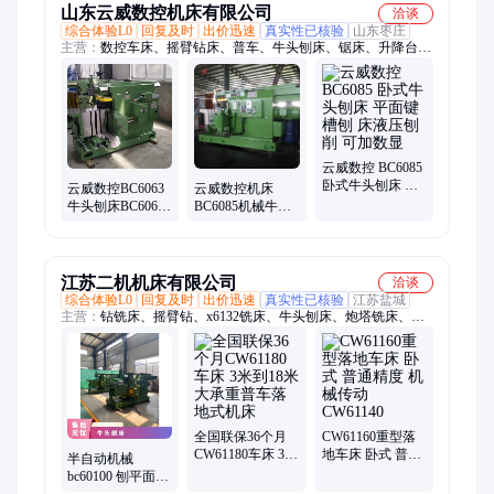
山东云威数控机床有限公司
洽谈
综合体验L0
回复及时
出价迅速
真实性已核验
山东枣庄
主营：
数控车床、摇臂钻床、普车、牛头刨床、锯床、升降台铣
床、立式铣床、钻铣床、数控铣床、加工中心、磨床、数控立
车、龙门铣、龙门加工中心
云威数控 BC6085
卧式牛头刨床 平
云威数控BC6063
云威数控机床
面键槽刨 床液压
牛头刨床BC6066
BC6085机械牛头
刨削 可加数显
卧式刨削键槽可
刨床 铣键槽 刨销
刨平面可加装数
力度大
显
江苏二机机床有限公司
洽谈
综合体验L0
回复及时
出价迅速
真实性已核验
江苏盐城
主营：
钻铣床、摇臂钻、x6132铣床、牛头刨床、炮塔铣床、数
控铣床、数控车床、数控机床、普通车床、台式钻床、升降台铣
床
全国联保36个月
CW61160重型落
CW61180车床 3米
地车床 卧式 普通
半自动机械
到18米大承重普
精度 机械传动
bc60100 刨平面键
车落地式机床
CW61140
槽机床bc6063 牛