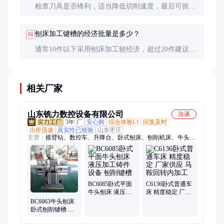
检查刀具是否锋利，适当降低切削速度，最后可留
0.1-0.2mm余量进行精刨。
刨床加工键槽的经济批量是多少？
问
通常10件以下采用刨床加工较经济，超过20件建议考
虑插床或线切割等更高效工艺。
相关厂家
山东铣力数控设备有限公司
洽谈
3年
厂
安心购
综合体验L1
回复及时
出价迅速
真实性已核验
山东枣庄
主营：
摇臂钻、数控车、升降台、卧式刨床、刨削机床、牛头刨
床、钻铣床、炮塔铣床、金属设备、切削机床、马鞍车床、数控
钻床、旋转铣床、钻铣机床、数控铣床、钢筋锯床、金属车削、
圆盘刀库、自动齿轮、回转车床、深孔钻床、床身铣床、金属工
件、卧式车床、数控机床
BC6085卧式平面
C6136卧式普通车
牛头刨床 液压加
床 精度稳定 厂家
工铸件设备 刨削
供应 马鞍回转内
BC6063牛头刨床
键槽
加工
卧式刨削键槽 齿
轮工件金属加工