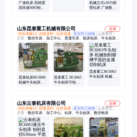
广数系统 重切削
广速机床 高精度
机械立式z3035摇
高转速6085刨床
臂钻床 广速数控
刨键槽 精准加工
机床 全国联保三
金属切削优选
年 售后无忧
山东昆泰重工机械有限公司
洽谈
综合体验L0
回复及时
出价迅速
真实性已核验
山东枣庄
主营：
数控车床、加工中心、普通车床、铣床刨床、牛头刨床、
金属带锯床、滚齿机、龙门铣床
昆泰重工BC6063
牛头刨床 机械刨
昆泰机床BC6066
昆泰重工 BC6065
削键槽平面的金
机械牛头刨床平
牛头刨床可刨削
属切削机床
面键槽刨削动力
各种平斜面键槽
强劲效率高
性能强劲
山东云泰机床有限公司
洽谈
综合体验L0
回复及时
出价迅速
真实性已核验
山东枣庄
主营：
数控车床、加工中心、钻床、牛头刨床、数控铣床