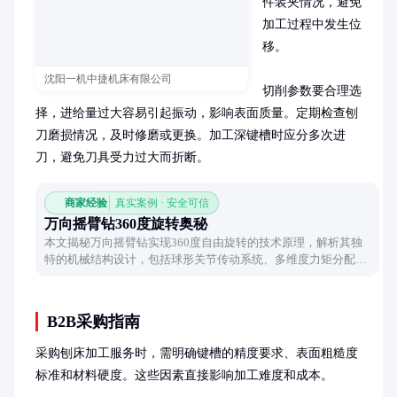
件装夹情况，避免
加工过程中发生位
移。

沈阳一机中捷机床有限公司
切削参数要合理选
择，进给量过大容易引起振动，影响表面质量。定期检查刨
刀磨损情况，及时修磨或更换。加工深键槽时应分多次进
刀，避免刀具受力过大而折断。
商家经验
真实案例 · 安全可信
万向摇臂钻360度旋转奥秘
本文揭秘万向摇臂钻实现360度自由旋转的技术原理，解析其独
特的机械结构设计，包括球形关节传动系统、多维度力矩分配机
制和自平衡补偿技术，展现工业设备灵活性与稳定性的完美结
合。
B2B采购指南
采购刨床加工服务时，需明确键槽的精度要求、表面粗糙度
标准和材料硬度。这些因素直接影响加工难度和成本。
