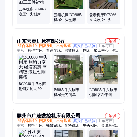
云泰机床BC6063
液压牛头刨床 刨
云泰机床 BC6085
云泰机床BC6066
削直径630mm 平
机械牛头刨床 铣
立式数控牛头刨
面加工工件键槽
键槽 刨销力度大
床 金属平面键槽
精准刨削 全国可
售
山东云泰机床有限公司
洽谈
综合体验L0
回复及时
出价迅速
真实性已核验
山东枣庄
主营：
数控车床、普通车床、摇臂钻床、刨床、加工中心、铣
床、锯床、数控铣床、立式钻床、立式车床、龙门铣床
BC6080 牛头刨床
刨销力度大 经济
B6085 牛头刨床
BC6085 牛头刨床
实惠 高精密 液压
机械走刀简单实
刨削 各种平面 操
刨削键槽
用 刨削键槽平面
作方便 铣键槽 刨
销力度大
滕州市广速数控机床有限公司
洽谈
综合体验L0
回复及时
出价迅速
真实性已核验
山东枣庄
主营：
数控车床、摇臂钻床、炮塔铣床、牛头刨床、金属带锯
床、普通车床、数控铣床、加工中心、钻铣床、镗铣钻床、台
钻、立式钻床、铣床