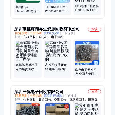
合剂
PPS特种工程塑料
美国杜邦
THERMOCOMP
FORTRON CES50
500WT401 电话键
PC3412ECR-739
GF40% V0 电容器
盘制造用 可回收
黑色 建筑外墙板
薄膜材料 阻燃V0
性 赛钢POM
用 中低粘度 塑料
薄膜
深圳市鑫辉腾再生资源回收有限公司
洽谈
回复及时
出价迅速
资质已核验
广东深圳
主营：
主板回收、IC芯片、电子物料
鑫辉腾 数码电子
高价回收蓝牙音
电商尾货回收 键
箱 喇叭音响 键盘
库存电子元件回
鼠套装 蓝牙鼠标
鼠标 现场结款 专
收 全国高价回收
键盘 工厂库存
业收购
线路板电子元器
件 上门评估服务
深圳三优电子回收有限公司
洽谈
回复及时
出价迅速
真实性已核验
广东深圳
主营：
仪器回收、设备回收、空调回收、线路板回收、旧设备回
收、机械回收、电子料回收、废品回收、整厂回收、自动化设备
回收、中央空调回收、配件回收、实验设备回收、回收公司、电
脑回收、库存回收、二手设备、免费评估设备