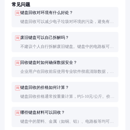
常见问题
键盘回收对环境有什么好处？
问
键盘回收可以减少电子垃圾对环境的污染，避免有害
物质渗入土壤和水源。同时，回收的材料可以重新利
用，减少对原生资源的需求，降低能源消耗。
废旧键盘可以自己拆解吗？
问
不建议个人自行拆解废旧键盘。键盘中的电路板可能
含有有害物质，非专业处理容易造成环境污染和健康
风险。建议交给专业回收企业处理。
回收键盘时如何确保数据安全？
问
企业用户在回收前应使用专业软件彻底清除数据，或
物理销毁存储部件。部分回收企业提供数据销毁服
务，确保信息不被泄露。
键盘回收的价格如何计算？
问
键盘回收价格通常按重量计算，约5-10元/公斤。价格
受键盘材质、回收难度和市场供需影响，具体需与回
收企业协商。
哪些键盘材料可以回收？
问
键盘中的塑料、金属（如铜、铝）、电路板等均可回
收。不同材料的回收价值和处理方式不同，专业回收