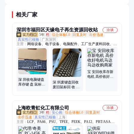
企业会进行分类处理。
相关厂家
深圳市福田区天缘电子再生资源回收站
洽谈
5年
档
综合体验L0
回复及时
出价迅速
真实性已核验
广东深圳
主营：
网络设备、电子设备、电脑配件、工厂生产废料回收、电
路板回收、库存物料回收、再生资源回收、服务器
宝 安回收库存新
电机 高价收好电
深 圳收电脑键盘
机马达 马达收购
深 圳废键盘回收
库存键 盘 鼠标回
商家
废旧鼠标回 收 收
收 收购电脑配件
购公司电脑及配
多年经验 周边地
件
区
上海欧青虹化工有限公司
洽谈
3年
档
安心购
综合体验L0
回复及时
出价迅速
真实性已核验
上海
主营：
LCP、PA66、PSU、TPEE、PEEK、PA12、PBT/ASA、
PPSU、PPS、PC、PC/ABS、ABS、润滑脂、PTFE、特富龙