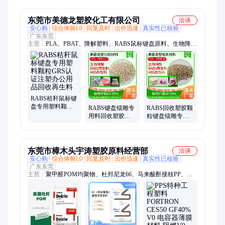
器
东莞市美德龙塑胶化工有限公司
洽谈
安心购
综合体验L0
回复及时
出价迅速
真实性已核验
广东东莞
主营：
PLA、PBAT、降解塑料、RABS鼠标键盘原料、生物降解
塑料、全降解塑料、PLA塑料、PBAT塑料、PP降解材料、ABS
降解材料、PET降解材料、PP秸秆料、ABS秸秆料、PP改性料、
ABS改性料、可降解塑料、植物纤维改性PP、植物纤维改性
ABS、植物纤维改性PET、钛白粉
RABS秸秆鼠标键
盘专用塑料颗粒
RABS键盘镭雕专
RABS回收塑胶颗
GRS认证注塑办
用料回收塑胶颗
粒键盘镭雕专用
公用品回收再生
粒高光泽消费后
料高光泽PCR再生
料
PCR再生材料
材料
东莞市樟木头宇涛塑胶原料经营部
洽谈
安心购
综合体验L0
回复及时
出价迅速
真实性已核验
广东东莞
主营：
聚甲醛POM均聚物、杜邦尼龙66、马来酸酐接枝PP、电
话键盘制造用、陶氏聚合物改性剂、PTFE微粉、聚四氟乙烯乳
液、汽车密封条TPV、ptw增韧剂、塞拉尼斯TPV、东岳 ETFE、
马来酸酐接枝、增强POM、PVDC水性分散体、PPS喷涂粉、耐
高温PA12粉、改性PEEK粉末、矿物增强PA66、尼龙66颗粒、增
韧剂PTW、TPX塑料、PEI粉末、PPS塑胶原料、增强塑料、粘