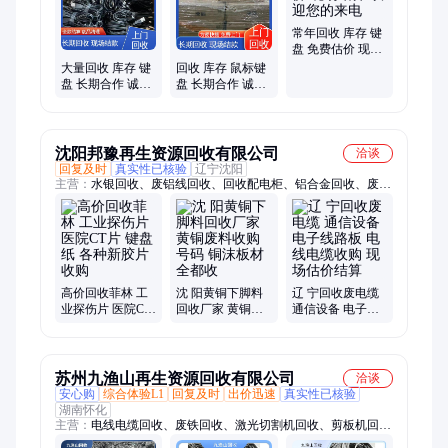
常年回收 库存 键
盘 免费估价 现场
结算 欢迎您的来
大量回收 库存 键
回收 库存 鼠标键
电
盘 长期合作 诚信
盘 长期合作 诚信
交易 一站式服务
交易 欢迎您的来
电
沈阳邦豫再生资源回收有限公司
洽谈
回复及时
真实性已核验
辽宁沈阳
主营：
水银回收、废铝线回收、回收配电柜、铝合金回收、废黄
铜回收、回收数控刀片、废旧塑料回收、电气开关回收、废旧电
瓶回收、废旧电缆回收、废铜线、ups电池
高价回收菲林 工
沈 阳黄铜下脚料
辽 宁回收废电缆
业探伤片 医院CT
回收厂家 黄铜废
通信设备 电子线
片 键盘纸 各种新
料收购号码 铜沫
路板 电线电缆收
胶片收购
板材全都收
购 现场估价结算
苏州九渔山再生资源回收有限公司
洽谈
安心购
综合体验L1
回复及时
出价迅速
真实性已核验
湖南怀化
主营：
电线电缆回收、废铁回收、激光切割机回收、剪板机回
收、折弯机回收、雕刻机回收、制冷设备