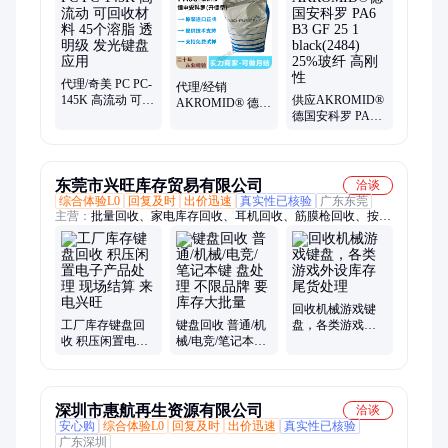
代理/奇美 PC PC-
代理/经销
145K 高流动 可回
供应AKROMID®
AKROMID® 德国
收材料 45个溶脂
德国安科罗 PA6
安科罗PA66 A3
透明级 发光键盘
B3 GF 25 1
GF 30 5
应用
black(2484) 25%玻
black(2180)聚酰胺
纤 高刚性
66
东莞市兴旺库存贸易有限公司
洽谈
综合体验L0
回复及时
出价迅速
真实性已核验
广东东莞
主营：
批量回收、家电库存回收、耳机回收、筋膜枪回收、按摩
仪回收、榨汁机回收、保温杯回收、风扇回收、投影仪回收、吸
尘器回收、电饭煲回收、服装库存回收、加湿器回收、迪士尼库
存回收、鼠标键盘回收、咖啡机回收、3C数码回收、工厂尾货回
收、电商尾货回收、库存尾货
回收机械游戏键
工厂库存键盘回
键盘回收 普通/机
盘，各类游戏外
收 积压闲置电子
械/电竞/笔记本键
设库存尾货处理
产品处理 现场结
盘处理 不限品牌
算 来电兴旺
要库存大批量
深圳市惠航再生资源有限公司
洽谈
安心购
综合体验L0
回复及时
出价迅速
真实性已核验
广东深圳