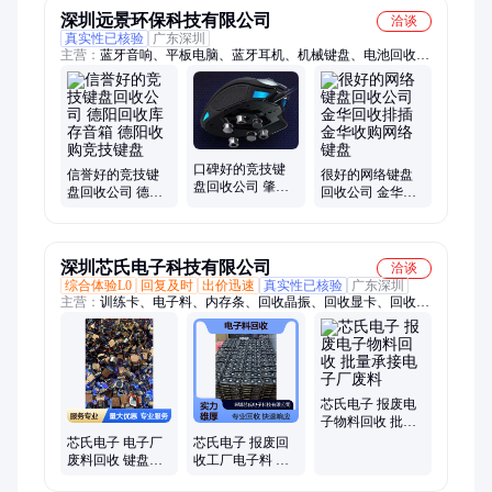
深圳远景环保科技有限公司
洽谈
真实性已核验
广东深圳
主营：
蓝牙音响、平板电脑、蓝牙耳机、机械键盘、电池回收、
pcb板回收、ic芯片回收、回收充电宝、贴片机回收、回收电路
板、机顶盒回收、回收移动电源、回收库存耳机、二手设备回
收、汽车锂电池、平板电路板、手机充电器、手机数据线、电源
适配器、手机电路板、小米充电宝、微软手写笔、车载充电器、
二手机械设备、收购镍氢电池
口碑好的竞技键
信誉好的竞技键
很好的网络键盘
盘回收公司 肇庆
盘回收公司 德阳
回收公司 金华回
回收库存音箱 肇
回收库存音箱 德
收排插 金华收购
庆收购竞技键盘
阳收购竞技键盘
网络键盘
深圳芯氏电子科技有限公司
洽谈
综合体验L0
回复及时
出价迅速
真实性已核验
广东深圳
主营：
训练卡、电子料、内存条、回收晶振、回收显卡、回收模
块、回收连接器、回收二三极管、回收内存芯片、芯片电子元器
件回收、电子芯片回收、ic芯片回收、电脑配件、手机芯片、传
感器卡槽、服务器笔记本、内存颗粒服务、呆滞电子物料、工控
设备配件、手机配件主板、ic芯片、电子芯片
芯氏电子 报废电
子物料回收 批量
承接电子厂废料
芯氏电子 电子厂
芯氏电子 报废回
废料回收 键盘机
收工厂电子料 键
箱电池散热器
盘机箱电池散热