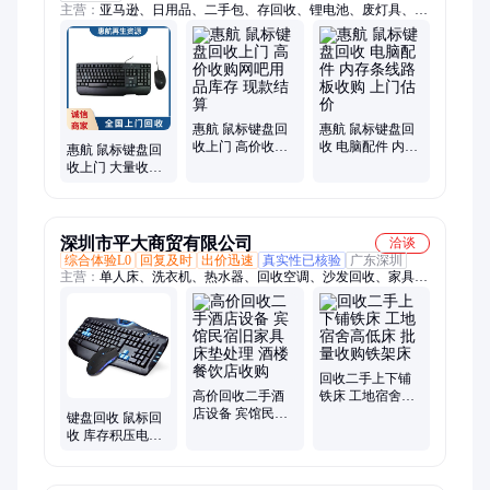
主营：
亚马逊、日用品、二手包、存回收、锂电池、废灯具、打
包房、草坪灯、化妆品、电脑废、电子芯、废旧灯、笔记本、电
子料、猫咪窝、充电器、豆浆机、充电宝、七彩灯、线路板、保
温杯、交换机、快递件、残次品、小音响
惠航 鼠标键盘回
惠航 鼠标键盘回
收上门 高价收购
收 电脑配件 内存
惠航 鼠标键盘回
网吧用品库存 现
条线路板收购 上
收上门 大量收购
款结算
门估价
工厂库存 公司积
压存货处理
深圳市平大商贸有限公司
洽谈
综合体验L0
回复及时
出价迅速
真实性已核验
广东深圳
主营：
单人床、洗衣机、热水器、回收空调、沙发回收、家具回
收、床垫回收、电视机、饮水机、铁架床、酒店床、床头柜、吧
设备、咖啡机、电线拆除、家电配件、二手布草、二手家电、仓
储设备、宾馆设备、布草空调、家具空调、废旧设备、包厢音
箱、电子设备
回收二手上下铺
高价回收二手酒
铁床 工地宿舍高
店设备 宾馆民宿
低床 批量收购铁
键盘回收 鼠标回
旧家具床垫处理
架床
收 库存积压电脑
酒楼餐饮店收购
外设回收公司