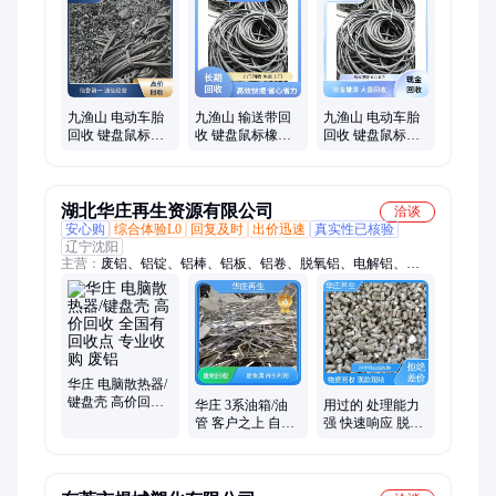
九渔山 电动车胎
九渔山 输送带回
九渔山 电动车胎
回收 键盘鼠标橡
收 键盘鼠标橡胶
回收 键盘鼠标橡
胶按键废料收购
按键废料收购 现
胶按键废料收购
专业团队 一站式
金结算 一站式服
现金结算 一站式
服务
务
服务
湖北华庄再生资源有限公司
洽谈
安心购
综合体验L0
回复及时
出价迅速
真实性已核验
辽宁沈阳
主营：
废铝、铝锭、铝棒、铝板、铝卷、脱氧铝、电解铝、
A00、铸造铝合金锭、adc12、a356、废铜、光亮铜
华庄 电脑散热器/
键盘壳 高价回收
华庄 3系油箱/油
用过的 处理能力
全国有回收点 专
管 客户之上 自带
强 快速响应 脱氧/
业收购 废铝
工人搬运 废铝合
复绕盘线脱氧铝
金 再生利用
全国自提 华庄