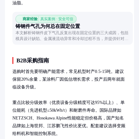
油脂。
商家经验
真实案例 · 安全可信
铸钢件气孔为何总在固定位置
本文解析铸钢件皮下气孔反复出现在固定位置的三大成因，包括
模具设计缺陷、金属液流动异常和冷却过程不当，并提供针对性
解决方案，帮助改善铸件质量。
B2B采购指南
选购时首先要明确产能需求，常见机型时产0.5-15吨。建议
保留20%余量，某涂料厂因低估增长需求，投产后两年就面
临设备升级。

重点比较分级效率（优质设备分级精度可达95%以上）、单
位能耗（先进机型≤50kWh/t）和耐磨件寿命。国际品牌如
NETZSCH、Hosokawa Alpine性能稳定但价格高，国产知名
品牌如上海世邦、江苏鹏飞性价比更优。配套建议选择变频
给料机和智能控制系统。