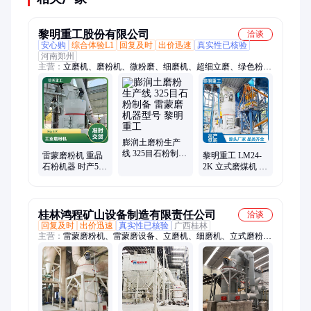
黎明重工股份有限公司
洽谈
安心购
综合体验L1
回复及时
出价迅速
真实性已核验
河南郑州
主营：
立磨机、磨粉机、微粉磨、细磨机、超细立磨、绿色粉
体、水泥生料、钙粉设备、环保立磨、水泥立磨、砂粉立磨、立
式磨机、磨粉设备、矿渣立磨、粉磨装备、立式矿磨、粉加工设
备、立式辊磨机
膨润土磨粉生产
线 325目石粉制备
雷蒙磨粉机 重晶
黎明重工 LM24-
雷蒙磨机器型号
石粉机器 时产50
2K 立式磨煤机 钢
黎明重工
吨 磨矿粉的设备
渣粉磨生产线 操
黎明重工
作简便
桂林鸿程矿山设备制造有限责任公司
洽谈
回复及时
出价迅速
真实性已核验
广西桂林
主营：
雷蒙磨粉机、雷蒙磨设备、立磨机、细磨机、立式磨粉
机、立磨生产线、矿石磨粉机、石灰石磨粉机、超细磨粉机、磨
煤机、碳酸钙磨粉机、矿渣立磨