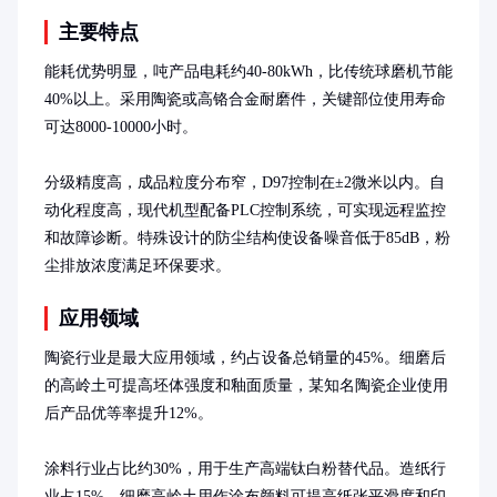
主要特点
能耗优势明显，吨产品电耗约40-80kWh，比传统球磨机节能
40%以上。采用陶瓷或高铬合金耐磨件，关键部位使用寿命
可达8000-10000小时。

分级精度高，成品粒度分布窄，D97控制在±2微米以内。自
动化程度高，现代机型配备PLC控制系统，可实现远程监控
和故障诊断。特殊设计的防尘结构使设备噪音低于85dB，粉
尘排放浓度满足环保要求。
应用领域
陶瓷行业是最大应用领域，约占设备总销量的45%。细磨后
的高岭土可提高坯体强度和釉面质量，某知名陶瓷企业使用
后产品优等率提升12%。

涂料行业占比约30%，用于生产高端钛白粉替代品。造纸行
业占15%，细磨高岭土用作涂布颜料可提高纸张平滑度和印