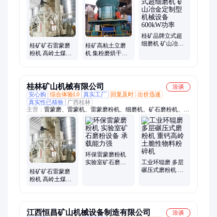
磨、破碎机、制砂机、环辊磨、选粉机、球磨机、微粉机、磨煤
机、分级机、钙粉机、重晶石、方解石、石灰石、锰矿石、石英
石
桂矿品牌立式超
细磨机 矿山冶金
桂矿矿石雷蒙磨
桂矿高粘土立磨
定制型机械设备
粉机 高岭土煤矸
机 集粉磨烘干收
600kW功率
石深加工设备 高
尘于一体立式磨
岭石细磨机
靠谱实力源头工
厂
桂林矿山机械有限公司
洽谈
安心购
综合体验L0
真实工厂
回复及时
出价迅速
真实性已核验
广西桂林
主营：
雷蒙磨、雷蒙机、雷蒙磨粉机、细磨机、矿石磨粉机、超
细粉磨机、砂粉一体机、立磨、立磨机、立式磨粉机、矿渣立磨
生产线、氢氧化钙生产线、氢氧化钙设备、环辊磨、环辊磨粉
机、球磨机、球磨分级机、破碎机、粉磨机、超细雷蒙磨机、碳
酸钙立磨设备、磨粉机生产线、矿石雷蒙机、重钙雷蒙磨粉机、
环保雷蒙机、小型破碎机
环保雷蒙磨粉机
实验室矿石磨粉
工业环辊磨 多层
设备 承载能力强
碾压式磨粉机 重
桂矿矿石雷蒙磨
钙高岭土脆性物
粉机 高岭土煤矸
料粉碎机
石深加工设备 高
岭石细磨机
江西恒昌矿山机械设备制造有限公司
洽谈