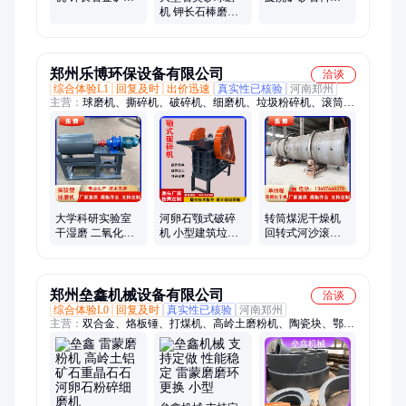
磨机 高岭土选矿
机 钾长石棒磨机
动式环保型槽式
磨粉机械设备厂
高岭土选矿设备
螺旋分级机
家
细磨粉机械设备
厂家
郑州乐博环保设备有限公司
洽谈
综合体验L1
回复及时
出价迅速
真实性已核验
河南郑州
主营：
球磨机、撕碎机、破碎机、细磨机、垃圾粉碎机、滚筒烘
干机、建筑材料破碎、烘干机、磨粉机
大学科研实验室
河卵石颚式破碎
转筒煤泥干燥机
干湿磨 二氧化皓
机 小型建筑垃圾
回转式河沙滚筒
重晶石试验球磨
碎石机 移动式矿
烘干机 大产量污
机 高岭土新型细
山石料粗鄂破
泥烘干设备
磨机
郑州垒鑫机械设备有限公司
洽谈
综合体验L0
回复及时
真实性已核验
河南郑州
主营：
双合金、烙板锤、打煤机、高岭土磨粉机、陶瓷块、鄂破
机、洗砂机、雷蒙磨、大理石、热处理、分选机、梅花架、粉碎
机、铲刀筒、铲刀座、砂设备、振动筛、二手锤、制砂机、双金
属、筛石机、边护板、雷蒙磨配件、雷蒙磨磨辊、雷蒙磨磨环、
雷蒙磨铲刀