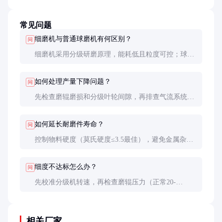
常见问题
细磨机与普通球磨机有何区别？
问
细磨机采用分级研磨原理，能耗低且粒度可控；球磨
机易过粉碎，适合粗磨。细磨机成品粒度分布更集
中，特别适合高附加值加工。
如何处理产量下降问题？
问
先检查磨辊磨损和分级叶轮间隙，再排查气流系统是
否堵塞。实践经验表明，80%的产量下降与这三个因
素有关。
如何延长耐磨件寿命？
问
控制物料硬度（莫氏硬度≤3.5最佳），避免金属杂
质；定期翻转磨辊均匀磨损；采用陶瓷衬板可延长寿
命2-3倍。
细度不达标怎么办？
问
先校准分级机转速，再检查磨辊压力（正常20-
50kN）和系统风量（约8000-12000m³/h）。必要时可
增加二次分级。
相关厂家