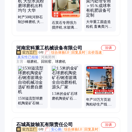
时产50吨河卵石
制沙棒磨机 大型
大华重工圆盘造
石英石专用强力
水泥粉磨球磨机
粒机 畜禽粪污处
搅拌机 水玻璃树
出料均匀 大华
理专用 ＞95％成
脂搅拌设备陶粒
球率 有机肥设备
砂混合造粒机
可定制
河南宏科重工机械设备有限公司
洽谈
6年
厂
综合体验L0
回复及时
出价迅速
真实性已核验
河南郑州
主营：
细磨机、回转窑、球磨机
1.5米的金矿石球
1530溢流型球磨
磨机陶瓷矿石钢
年产10万方页岩
机陶瓷矿石钢渣
渣玻璃全自动磨
陶粒砂生产线 提
玻璃全自动机械
粉机源头厂家
供整套设备 可来
冶金选矿粉磨自
料做实验
磨机
石城高旋轴瓦有限责任公司
洽谈
6年
厂
安心购
综合体验L0
回复及时