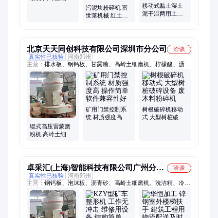
机 矿石超微粉碎
移动式黏土湿土
污泥块粉碎机 富
机
泥干湿两用土块
世莱机械 红土黄
粉土机铲车污泥
土立式复合破碎
土壤泥巴泥土粉
机 移动式粉土机
碎机
北京天天同创科技有限公司深圳市分公司
洽谈
真实性已核验
河南郑州
主营：
排水板、钢钙板、甘露糖、高岭土细磨机、柠檬酸、沥青
砂、溴化钠、起重机、除臭剂、洗洁精、落水口、营养液、冷补
料、消泡剂、液压机、灭菌剂、混凝土、广告车、硫酸钾、压力
机、试验箱、洗发水、养护剂、双氰胺、肥田粉、试验机
矿用门禁控制系
树根破碎机移动
统 材质强度高 操
式 大型树桩破碎
作简单 软件兼容
设备 废木料粉碎
辊式高压雷蒙磨
性好
机
粉机 高岭土细磨
机 矿石超微粉碎
机
卓采汇(上海)智能科技有限公司广州分公
洽谈
真实性已核验
河南郑州
司
主营：
钢钙板、泡沫板、沥青砂、高岭土细磨机、洗洁精、冷补
料、消泡剂、灭菌剂、混凝土、广告车、硫酸钾、肥田粉、修补
料、氯甲基、数控车、丙二醇、252742-72-6、磷酸二铵、防水材
料、蒸汽锅炉、护墙板材、燃气锅炉、保温砂浆、三乙醇胺、磷
酸三铵、普通车床