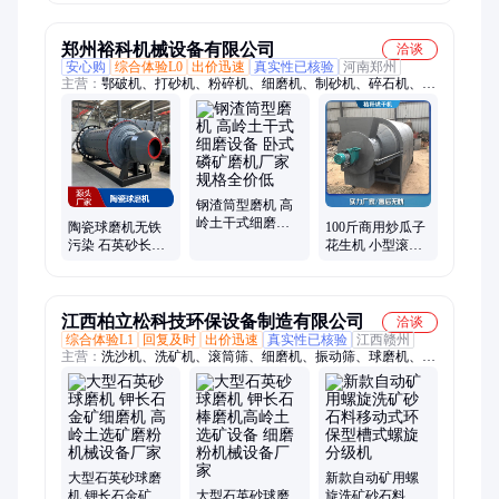
售
料矿渣滚筒式球
块制砂打砂机
磨机
郑州裕科机械设备有限公司
洽谈
安心购
综合体验L0
出价迅速
真实性已核验
河南郑州
主营：
鄂破机、打砂机、粉碎机、细磨机、制砂机、碎石机、颚
破机、破碎机、立轴制砂机、球磨机、立轴数控制砂机、箱式破
碎机、转筒烘干机、砂子烘干机、河沙烘干机、反击式破碎机、
石灰石破碎机、磨粉机
钢渣筒型磨机 高
岭土干式细磨设
陶瓷球磨机无铁
100斤商用炒瓜子
备 卧式磷矿磨机
污染 石英砂长石
花生机 小型滚筒
厂家规格全价低
高岭土专用细磨
谷物干燥机 家用
设备 环保工业棒
鸡粪烘干机
磨机
江西柏立松科技环保设备制造有限公司
洽谈
综合体验L1
回复及时
出价迅速
真实性已核验
江西赣州
主营：
洗沙机、洗矿机、滚筒筛、细磨机、振动筛、球磨机、环
保设备、实验室机器、给料机、螺旋分级机、轮斗洗沙机、圆筒
洗矿机、跳汰机
大型石英砂球磨
新款自动矿用螺
机 钾长石金矿细
大型石英砂球磨
旋洗矿砂石料移