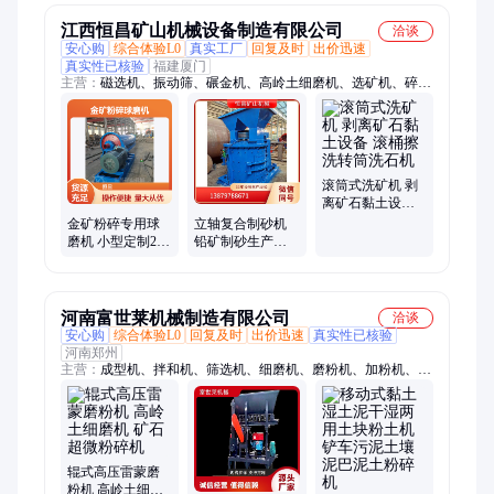
江西恒昌矿山机械设备制造有限公司
洽谈
安心购
综合体验L0
真实工厂
回复及时
出价迅速
真实性已核验
福建厦门
主营：
磁选机、振动筛、碾金机、高岭土细磨机、选矿机、碎石
机、分级机、跳汰机、制砂机、洗沙机、离心机、搅拌桶、球磨
机、破碎机、选矿设备、选金设备、浸出槽设备、洗矿机、滚筒
筛、螺旋溜槽、浮选机、滚筒洗矿机、圆筒洗矿机、选锡矿设
备、侧动式跳汰机
滚筒式洗矿机 剥
离矿石黏土设备
滚桶擦洗转筒洗
金矿粉碎专用球
立轴复合制砂机
石机
磨机 小型定制200
铅矿制砂生产线
目高岭土细磨机
大型 2000型 品质
建筑石料制砂设
可靠金矿选矿设
备
备
河南富世莱机械制造有限公司
洽谈
安心购
综合体验L0
回复及时
出价迅速
真实性已核验
河南郑州
主营：
成型机、拌和机、筛选机、细磨机、磨粉机、加粉机、造
粒机、粉碎机、粉土机、细粉机、湿粘物料、石灰石粉、土豆粉
机、膨润土粉、凹凸棒粉、耐磨刀片、土壤粉碎、四柱液压机、
称重包装机、鸡粪有机肥、石膏膨润土、碎土一体机、可用柴油
机、粉末烘干机、碳化一体机、污泥烘干机
辊式高压雷蒙磨
粉机 高岭土细磨