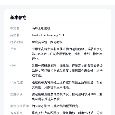
基本信息
中文名
高岭土细磨机
英文名
Kaolin Fine Grinding Mill
材质/材料
耐磨合金钢、陶瓷衬板
用途
专用于高岭土等非金属矿物的超细粉碎，成品粒度可
达2-45微米，广泛应用于陶瓷、涂料、造纸、橡胶等
行业。
特性
采用分级研磨原理，能耗低、产量高；配备高效分级
系统，可精确控制成品粒度；耐磨部件寿命长，维护
成本低。
作用/功能
通过机械力将高岭土原料破碎研磨至所需细度，改善
其白度、分散性和应用性能。
注意事项
需定期检查耐磨件磨损情况，控制进料水分≤8%，避
免金属杂质进入磨腔。
参考价格区间
约8-50万元/台（视产能和配置而定）
选购要点
重点关注产能匹配度、能耗指标、耐磨件材质、分级