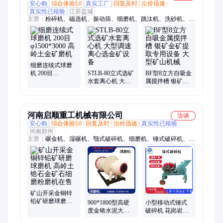
安心购
综合体验L0
真实工厂
回复及时
出价迅速
真实性已核验
江苏盐城
主营：
粉碎机、磁选机、振动筛、细磨机、跳汰机、洗砂机、洗
石机、碾金机、洗矿机、球磨机、浮选机、螺旋溜槽、给料机、
滚筒筛、棒磨机、破碎机、搅拌桶、选矿设备、选矿离心机、选
金设备、沙金设备、金矿设备、选矿生产线、滚筒洗矿机、圆筒
筛、浸出槽
细磨连续式球磨
机 200目
STLB-80立式选矿
BF型8立方自吸金
φ1500*3000 高岭
水套离心机 大型
属搅拌槽 银矿金
土金矿磨机
调速离心选金矿
矿提取专用设备
设备
大型矿山机械
河南启顺重工机械有限公司
洽谈
安心购
综合体验L0
回复及时
出价迅速
真实性已核验
河南郑州
主营：
碾金机、湿碾机、颚式破碎机、细磨机、锤式破碎机、球
磨机、膨化机、颗粒机、木材粉碎机
矿山开采金铜锌
铅矿研磨球磨机
900*1800型高硬
小型移动式锤式
高岭土锆石金矿
度金铬水泥大理
破碎机 花岗岩碎
石细磨粉磨机在
石灰石铜矿石熟
石设备 砖头水泥