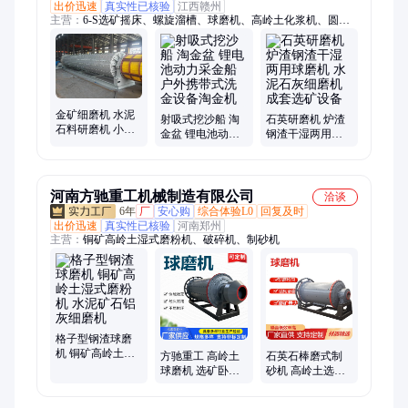
出价迅速
真实性已核验
江西赣州
主营：
6-S选矿摇床、螺旋溜槽、球磨机、高岭土化浆机、圆筒
洗石机、振动筛、浮选机、螺旋洗石机、螺旋分级机、螺旋洗沙
机、给料机、擦洗机、皮带输送机、跳汰机、离心机、圆振筛、
直线筛、轮斗洗沙机、鄂式破碎机、锤式破碎机、浓密机
金矿细磨机 水泥
射吸式挖沙船 淘
石英研磨机 炉渣
石料研磨机 小型
金盆 锂电池动力
钢渣干湿两用球
卧式混汞机 高岭
采金船 户外携带
磨机 水泥石灰细
土化浆机
式洗金设备淘金
磨机成套选矿设
机
备
河南方驰重工机械制造有限公司
洽谈
6年
厂
安心购
综合体验L0
回复及时
出价迅速
真实性已核验
河南郑州
主营：
铜矿高岭土湿式磨粉机、破碎机、制砂机
格子型钢渣球磨
机 铜矿高岭土湿
方驰重工 高岭土
石英石棒磨式制
式磨粉机 水泥矿
球磨机 选矿卧式
砂机 高岭土选矿
石铝灰细磨机
细磨机 供应耐磨
细磨机 钾长石金
钢球
矿磨粉机械设备