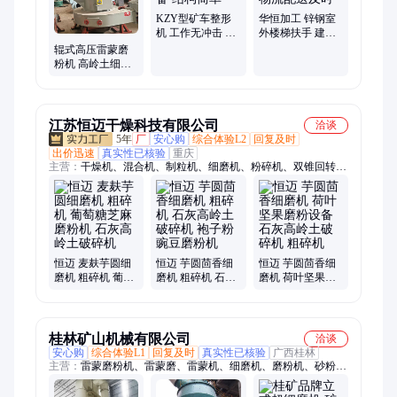
KZY型矿车整形
华恒加工 锌钢室
机 工作无冲击 维
外楼梯扶手 建筑
修用设备 结构简
工程用 物流配送
辊式高压雷蒙磨
单
及时
粉机 高岭土细磨
机 矿石超微粉碎
机
江苏恒迈干燥科技有限公司
洽谈
5年
厂
安心购
综合体验L2
回复及时
出价迅速
真实性已核验
重庆
主营：
干燥机、混合机、制粒机、细磨机、粉碎机、双锥回转真
空干燥机、热风循环烘箱、滚筒刮板干燥机、离心喷雾干燥机、
空心桨叶干燥机、振动流化床干燥机、真空耙式干燥机、三维混
合机、30B粉碎机、沸腾制粒干燥机、沸腾制粒机、沸腾干燥
机、摇摆颗粒机、旋转制粒机、摇摆制粒机、旋转颗粒机、喷雾
干燥机、工业烘箱、万能粉碎机、三维运动混合机、旋转闪蒸干
燥机
恒迈 麦麸芋圆细
恒迈 芋圆茴香细
恒迈 芋圆茴香细
磨机 粗碎机 葡萄
磨机 粗碎机 石灰
磨机 荷叶坚果磨
糖芝麻磨粉机 石
高岭土破碎机 袍
粉设备 石灰高岭
灰高岭土破碎机
子粉豌豆磨粉机
土破碎机 粗碎机
桂林矿山机械有限公司
洽谈
安心购
综合体验L1
回复及时
真实性已核验
广西桂林
主营：
雷蒙磨粉机、雷蒙磨、雷蒙机、细磨机、磨粉机、砂粉一
体机、氢氧化钙、氢氧化钙生产线、立式磨、立磨机、超细立