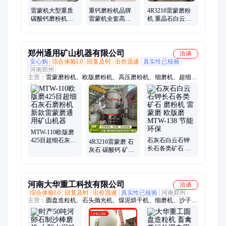
雷蒙机大型重质
重钙磨粉机品牌
4R3216雷蒙磨粉
碳酸钙磨粉机粉
雷蒙机全套高压
机 重晶石白云石
体设备制造厂家
130型雷蒙磨机
花岗岩雷蒙磨机
磨粉机械设备厂
家
郑州通用矿山机器有限公司
洽谈
安心购
综合体验L0
回复及时
出价迅速
真实性已核验
河南郑州
主营：
雷蒙磨粉机、欧版磨粉机、高压磨粉机、细磨机、超细磨
粉机、MTW欧版磨、YGM高压悬辊磨粉机、MTW1720欧版
磨、雷蒙磨、雷蒙机、5R雷蒙磨粉机、YGM160高压磨、石灰石
磨粉机、煤矿石磨粉机、球磨机、YGM130磨粉机、425目磨粉
机、200目磨粉机、矿石磨粉生产线、电厂脱硫磨粉设备、选矿
设备
MTW-110欧版磨
425目超细石灰石
石灰石白云石钾
4R3216雷蒙磨 石
磨粉机新款雷蒙
长石各类矿石 磨
灰石 碳酸钙 矿山
磨通用矿山机器
粉机 雷蒙磨 欧版
机械设备厂家 通
磨MTW-138 节能
用 石磨机
环保
河南大华重工科技有限公司
洽谈
综合体验L0
回复及时
出价迅速
真实性已核验
河南郑州
主营：
圆盘造粒机、石头抛光机、煤泥烘干机、细磨机、沙子烘
干机、球磨机、鹅卵石抛光机、污泥烘干机、矿渣烘干机、有机
肥烘干机