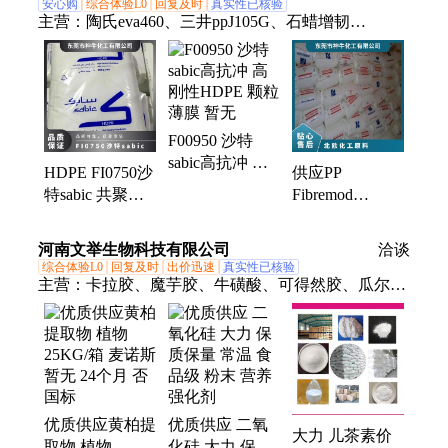
安心购
综合体验L0
回复及时
真实性已核验
主营：
陶氏eva460、三井ppJ105G、石蜡增韧
eva220w、三井eva260、热熔级eva250、普瑞曼
ppj105g
F00950 沙特
sabic高抗冲 高
HDPE FI0750沙
供应PP
刚性HDPE 颗粒
特sabic 共聚高
Fibremod
薄膜 暂无
抗冲高刚性 暂
GB477HP原料
无 食品包装薄
标准料 奥地利
河南文举生物科技有限公司
洽谈
膜
北欧化工
综合体验L0
回复及时
出价迅速
真实性已核验
主营：
卡拉胶、魔芋胶、牛磺酸、可得然胶、瓜尔豆
胶、沙蒿子胶、海藻酸钠、纳他酶素、食用明胶、聚
丙烯酸钠、甲基纤维素、酪蛋白酸钠、普鲁兰多糖、
乳酸链球菌素、食品级黄原胶
优质供应黄柏提
优质供应 二氧
大力 儿茶素价
取物 植物
化硅 大力 保质