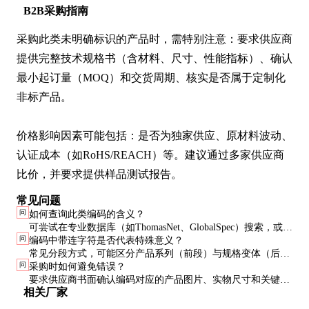
B2B采购指南
采购此类未明确标识的产品时，需特别注意：要求供应商
提供完整技术规格书（含材料、尺寸、性能指标）、确认
最小起订量（MOQ）和交货周期、核实是否属于定制化
非标产品。

价格影响因素可能包括：是否为独家供应、原材料波动、
认证成本（如RoHS/REACH）等。建议通过多家供应商
比价，并要求提供样品测试报告。
常见问题
问
如何查询此类编码的含义？
可尝试在专业数据库（如ThomasNet、GlobalSpec）搜索，或使
问
编码中带连字符是否代表特殊意义？
用制造商提供的在线解码工具。若为内部编码，需直接联系相
常见分段方式，可能区分产品系列（前段）与规格变体（后
关技术部门。
问
采购时如何避免错误？
段），但具体规则因企业而异。例如kfcl可能表示K型法兰连接
要求供应商书面确认编码对应的产品图片、实物尺寸和关键参
（K-Flange Connection）。
相关厂家
数。对于高价值采购，建议先签订样品验收协议。