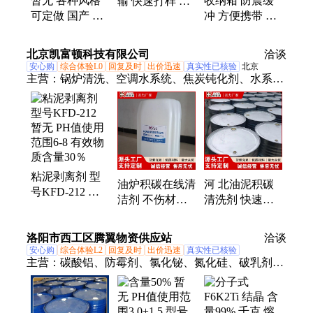
暂无 各种风格
收纳箱 防震缓
输 快速打样 定
箱
可定做 国产 适
冲 方便携带 支
做铝合金航空箱
用 仪器想铝合
持定制 生产厂
减震防护箱
金 减震航空箱
家 铝型材、防
北京凯富顿科技有限公司
洽谈
火板、胶合
安心购
综合体验L0
回复及时
出价迅速
真实性已核验
北京
主营：
锅炉清洗、空调水系统、焦炭钝化剂、水系统
杀菌、阻垢分散剂、洗涤高温水、粉尘抑制剂、脱硫
增效剂、在线清洗剂、氧化除藻剂、杀菌灭藻剂、水
系统管道、无二氧化氯、空调冷凝器、金属表面油
污、清除附着藻类、烟气湿法脱硫、高电导反渗透、
通风系统清洗、空调风机盘管、导热油炉清洗、玻璃
粘泥剥离剂 型
鳞片胶泥、烟气脱硫脱硝、锅炉除垢除锈、填料水垢
油炉积碳在线清
河 北油泥积碳
号KFD-212 暂
清洗
洁剂 不伤材质
清洗剂 快速清
无 PH值使用范
油管结焦清洗剂
洁 导热油清洁
围6-8 有效物质
可定制 凯富顿
剂 广泛应用 凯
洛阳市西工区腾翼物资供应站
含量30％
洽谈
富顿
安心购
综合体验L2
回复及时
出价迅速
真实性已核验
主营：
碳酸铝、防霉剂、氯化铋、氮化硅、破乳剂、
硅酸镁、磷酸铝、化学试剂、抗静电剂、乙酸乙酯、
氢氧化镁、焦磷酸钠、干燥通风、次磷酸镁、氯化氢
乙醇、氯化氢甲醇、聚丙烯酸钾、闪点提高剂、柴油