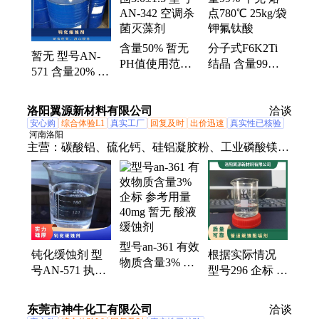
降凝剂、硫代硫酸铵、聚丙烯酰胺、多聚磷酸钠、25
公斤纸板桶、硫代乙醇酸钠、高分子絮凝剂
含量50% 暂无
分子式F6K2Ti
暂无 型号AN-
PH值使用范围
结晶 含量99%
571 含量20% 执
3.0±1.5 型号
千克 熔点780℃
行质量标准QB
AN-342 空调杀
25kg/袋 钾氟钛
根据水质 钝化
洛阳翼源新材料有限公司
菌灭藻剂
酸
洽谈
缓蚀剂
安心购
综合体验L1
真实工厂
回复及时
出价迅速
真实性已核验
河南洛阳
主营：
碳酸铝、硫化钙、硅铝凝胶粉、工业磷酸镁、
闪点提高剂、表面活性剂、耐火材料、水处理原材料
型号an-361 有效
钝化缓蚀剂 型
根据实际情况
物质含量3% 企
号AN-571 执行
型号296 企标 活
标 参考用量
质量标准QB 暂
性剂 液体 暂无
40mg 暂无 酸液
无 根据水质 含
管道缓蚀阻垢剂
东莞市神牛化工有限公司
缓蚀剂
洽谈
量20%