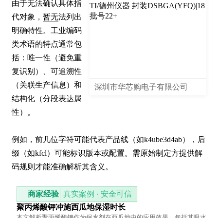
由于无法确认具体指
代对象，
暂无
法列出
明确特性。工业编码
类术语的特点通常包
括：唯一性（避免重
复识别）、可追溯性
（关联生产信息）和
深圳市华芯购电子有限公司
结构化（分段表达属
性）。

例如，前几位字符可能代表产品线（如k4ube3d4ab），后
缀（如kfcl）可能标识版本或配置。需原始制定方提供解
码规则才能准确解析其含义。
商家经验
真实案例 · 安全可信
聚丙烯酸钾冲施西瓜地保湿时长
本文解析聚丙烯酸钾作为保水剂在西瓜地中的应用效果，包括其吸水