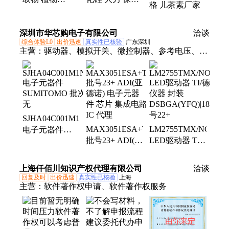
格 儿茶素厂家
25KG/箱 麦诺斯
保量 常温 食品
暂无 24个月 否
级 粉末 营养强
深圳市华芯购电子有限公司
国标
化剂
洽谈
综合体验L0
出价迅速
真实性已核验
广东深圳
主营：
驱动器、模拟开关、微控制器、参考电压、电
池管理、视频开关ic、仪表放大器、音频放大器、开
关稳压器、数字隔离器、精密放大器、运算放大器、
点火控制器、开关控制器、可编程门阵列、接口集成
电路、电容电阻
SJHA04C001M1N46
MAX3051ESA+T
LM2755TMX/NOPB
电子元器件
批号23+ ADI(亚
LED驱动器 TI/
SUMITOMO 批
德诺) 电子元器
德州仪器 封装
次暂无
件 芯片 集成电
DSBGA(YFQ)|18
上海仟佰川知识产权代理有限公司
洽谈
路IC 代理
批号22+
回复及时
出价迅速
真实性已核验
上海
主营：
软件著作权申请、软件著作权服务