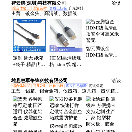
智云腾(深圳)科技有限公司
洽谈
综合体验L0
回复及时
资质已核验
广东深圳
主营：
镀金头、高清线、数据线
智云腾镀金
HDMI线高清画
定制 暂无 纸箱
HDMI高清线规
质安全可靠30米
+袋子 精品代工
格 hdmi 线 精品
暂无
增值税 10米
代工 暂无 定制
hdmi高清线
纸箱+袋子 增值
雄县惠军争锋科技有限公司
洽谈
税
综合体验L0
回复及时
出价迅速
真实性已核验
河北保定
主营：
铝箱、铝合金箱、仪器箱、道具箱、器材箱、
附件箱、收纳箱、航空箱、工具箱、电子仪表箱、实
验仪器包装箱、消防器材箱、指挥作业箱、侦查作业
箱、勘测仪器包装箱、仪器仪表箱、乐器包装箱、舞
台道具箱、服装道具箱、运输储备箱、通讯设备箱、
仪器设备包装运
五金工具箱、铝合金航空箱、产品展示箱、物资器材