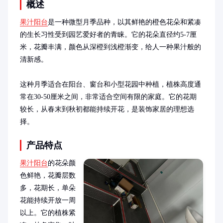
概述
果汁阳台
是一种微型月季品种，以其鲜艳的橙色花朵和紧凑
的生长习性受到园艺爱好者的青睐。它的花朵直径约5-7厘
米，花瓣丰满，颜色从深橙到浅橙渐变，给人一种果汁般的
清新感。

这种月季适合在阳台、窗台和小型花园中种植，植株高度通
常在30-50厘米之间，非常适合空间有限的家庭。它的花期
较长，从春末到秋初都能持续开花，是装饰家居的理想选
择。
产品特点
果汁阳台
的花朵颜
色鲜艳，花瓣层数
多，花期长，单朵
花能持续开放一周
以上。它的植株紧