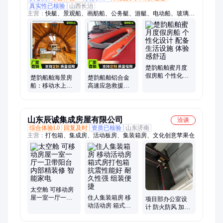
真实性已核验
山西长治
主营：
快艇、景观船、画舫船、公务艇、游艇、电动船、玻璃钢
船、钢质船、铝合金船、路亚艇、浮动码头、旅游船、观光船
楚韵船舶蜜月度
假房船 个性化设
楚韵船舶海景房
楚韵船舶铝合金
计 配备生活设施
船：移动水上别
高速应急救援艇
体验感舒适
墅，配备全船空
8-10 人消防水域
调，阳台直面大
救援船 抗风浪冲
海
锋舟
山东辰诚集成房屋有限公司
洽谈
综合体验L0
回复及时
资质已核验
山东济南
主营：
打包箱、集成房、活动板房、集装箱房、文化创意苹果仓
太空舱 可移动房
屋一室一厅一卫
住人集装箱房 移
项目部办公室设
带阳台 内部精装
动活动房 箱式房
计 防火防风 加厚
修 智能家电
打包箱 抗震性能
材质 结构稳定可
好 耐久性强 组装
靠 辰诚