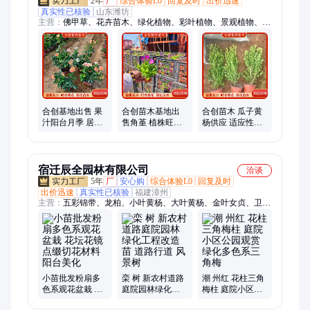
2年
厂
综合体验L0
回复及时
出价迅速
真实性已核验
山东潍坊
主营：
佛甲草、花卉苗木、绿化植物、彩叶植物、景观植物、粉
黛乱子草、北 海 道黄杨
合创基地出售 果
合创苗木基地出
合创苗木 瓜子黄
汁阳台月季 居家
售角堇 植株旺盛
杨供应 适应性较
盆栽养植 繁花艳
适应性较强 花海
强 绿化种植 庭院
丽 观赏价值较高
景观绿植 观赏性
布置 易栽培种植
较好
宿迁辰全园林有限公司
洽谈
5年
厂
安心购
综合体验L0
回复及时
出价迅速
真实性已核验
福建漳州
主营：
五彩锦带、龙柏、小叶黄杨、大叶黄杨、金叶女贞、卫
矛、红枫、鸡爪槭、红王子锦带、铺地柏、沙地柏、红叶李、紫
叶李、西府海棠、黄金枸骨、无刺枸骨、蜀桧、榆叶梅、美人
梅、红梅、人工浮岛、生态浮岛、浮动湿地、大叶女贞
小苗批发粉扇多
栾 树 新农村道路
潮 州红 花柱三角
色系观花盆栽 花
庭院园林绿化工
梅柱 庭院小区公
坛花镜点缀切花
程改造苗 道路行
园观赏绿化多色