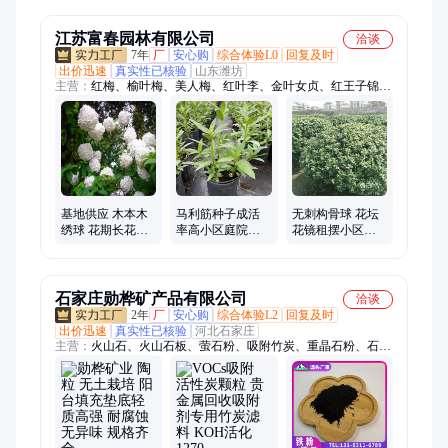
材料阳台美化
道 风景树
系三角梅
江苏富春园林有限公司
洽谈
7年
厂
安心购
综合体验L0
回复及时
出价迅速
真实性已核验
山东潍坊
主营：
红梅、榆叶梅、美人梅、红叶李、金叶女贞、红王子锦
带、绿萼梅、小叶黄杨、大叶黄杨、红叶石楠、金森女贞、白玉
兰、红枫、垂丝海棠、红帽月季、丰花月季、水蜡、卫矛、红瑞
木、生态浮岛、黄金枸骨、人工浮床、高杆月季、五彩锦带、梅
花
基地供应 木本木
马利筋种子成活
无刺构骨球 花坛
绣球 花期长花朵
率高小区庭院造
花镜租摆小区庭
大耐寒热庭院阳
景工程景区公园
院小区造景观赏
台盆地栽基地
配植绿化
绿化切花材料
石家庄勋桦矿产品有限公司
洽谈
2年
厂
安心购
综合体验L2
回复及时
出价迅速
真实性已核验
河北石家庄
主营：
火山石、火山石板、萤石粉、吸附竹炭、重晶石粉、石英
砂、铁粉、硅藻土、松树皮、火山石粉、活性炭、木粉、陶粒、
氧化镁、氧化钙、云母、珍珠岩、蛭石、核桃壳、核桃砂、核桃
皮、火山岩