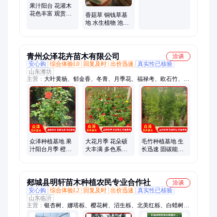
果汁阳台 花灌木
花色丰富 观赏性
香菇草 铜钱草基
高 花期长 庭院 花
地 水生植物 池塘
镜园林景观 卉然
水体绿化 卉然
青州众泽花卉苗木有限公司
洽谈
安心购
综合体验L0
回复及时
出价迅速
真实性已核验
山东潍坊
主营：
大叶黄杨、郁金香、冬青、月季花、福禄考、欧石竹、鸢
尾、小龙柏
众泽种植基地 果
大花月季 花朵硕
毛竹种植基地 生
汁阳台月季 橙黄
大丰满 多色系观
长迅速 固碳能力
多色 阳台盆栽 绿
花 花坛花境绿化
强 生机盎然 众泽
化工程苗
工程苗 营养钵苗
出售
郯城县明轩苗木种植农民专业合作社
洽谈
安心购
综合体验L2
回复及时
出价迅速
真实性已核验
山东临沂
主营：
银杏树、娜塔栎、樱花树、沼生栎、北美红栎、白蜡树、
法桐、柿子树、石榴树、美国红枫、国槐、海棠、五角枫、合