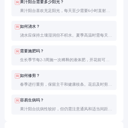
果汁阳台需要多少阳光？
问
果汁阳台喜欢充足阳光，每天至少需要6小时直射
光。光照不足会导致开花减少和植株徒长。在夏季高
温地区，午后适当遮阴可以延长花期。
如何浇水？
问
浇水应保持土壤湿润但不积水。夏季高温时需每天浇
水，冬季减少浇水频率。避免叶片长时间湿润，以减
少病害发生。
需要施肥吗？
问
生长季节每2-3周施一次稀释的液体肥，开花前可增
加磷钾肥比例。冬季休眠期停止施肥。
如何修剪？
问
春季进行重剪，保留主干和健康枝条。花后及时剪去
残花，促进新花芽形成。秋季轻剪，整理株型。
容易生病吗？
问
果汁阳台抗病性较好，但仍需注意通风和适当间距。
发现病叶及时移除，必要时使用杀菌剂防治。