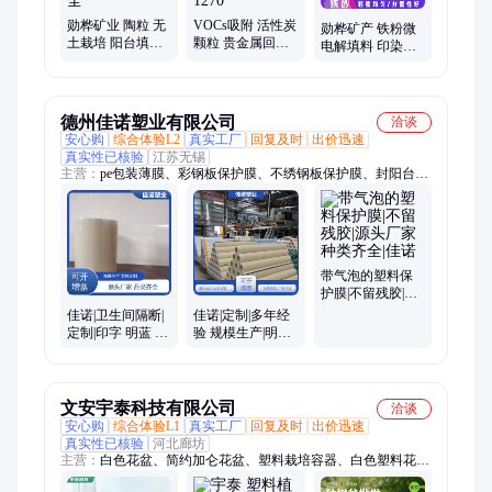
勋桦矿业 陶粒 无
VOCs吸附 活性炭
勋桦矿产 铁粉微
土栽培 阳台填充
颗粒 贵金属回收
电解填料 印染废
垫底轻质高强 耐
吸附剂专用竹炭
水脱色除COD 重
腐蚀无异味 规格
滤料 KOH活化
金属离子去除 铁
齐全
1270
砂
德州佳诺塑业有限公司
洽谈
安心购
综合体验L2
真实工厂
回复及时
出价迅速
真实性已核验
江苏无锡
主营：
pe包装薄膜、彩钢板保护膜、不绣钢板保护膜、封阳台玻
璃保护膜、铝单板保护膜、铝板保护膜、家具保护膜、玻璃保护
膜、亚克力板保护膜、铝合金门窗保护膜、塑钢门窗保护膜、踢
脚线保护膜、电梯保护膜、电器保护膜、防盗门保护膜、木门保
护膜、外墙保温板保护膜、塑料件保护膜、镀锌板保护膜、扣板
保护膜、石英石保护膜、大理石保护膜
带气泡的塑料保
护膜|不留残胶|源
头厂家 种类齐全|
佳诺|卫生间隔断|
佳诺|定制|多年经
佳诺
定制|印字 明蓝 透
验 规模生产|明蓝|
明|封阳台玻璃保
封阳台玻璃保护
护膜
膜
文安宇泰科技有限公司
洽谈
安心购
综合体验L1
真实工厂
回复及时
出价迅速
真实性已核验
河北廊坊
主营：
白色花盆、简约加仑花盆、塑料栽培容器、白色塑料花
盆、室内绿植懒人盆、矮胖加仑盆、方形花盆、控根加仑盆、平