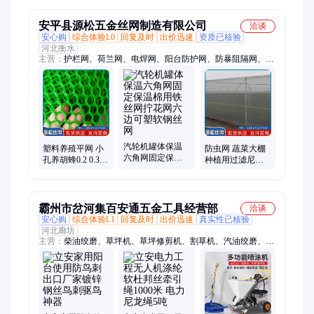
便捷
安平县源松五金丝网制造有限公司
洽谈
安心购
综合体验L0
回复及时
出价迅速
资质已核验
河北衡水
主营：
护栏网、荷兰网、电焊网、阳台防护网、防暴阻隔网、六
角网、基坑护栏网、电梯井口防护门、勾花网、石笼网、塑料平
网、尼龙网、冲孔网、钢板网、轧花网、不锈钢网、矿用支护网
片、刀片刺网、钢筋网片、镀锌美格网、铁马护栏、网格布、金
刚网、塔吊围栏、钢格板
汽轮机罐体保温
塑料养殖平网 小
防虫网 蔬菜大棚
六角网固定保温
孔养胡蜂0.2 0.3
种植用过滤尼龙
棉用铁丝网拧花
0.6蜜蜂马蜂蛇蚕
网布40目60目 猪
网六边可塑软钢
塑料网阳台防护
场防蚊蝇 可拼接
丝网
网
霸州市岔河集百安通五金工具经营部
洽谈
安心购
综合体验L1
回复及时
出价迅速
真实性已核验
河北廊坊
主营：
柴油绞磨、草坪机、草坪修剪机、割草机、汽油绞磨、光
缆牵引机、光缆附挂机、电缆输送机、拖拉机绞磨、电力牵引
绳、雅马哈油锯、玻璃钢穿线器、机动绞磨、电缆传送机、电缆
滑车、背负式绿篱机