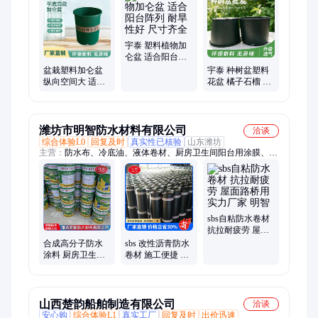
底高款加仑盆、方口种植盆、方形加仑盆花盆、种植塑料盆、树
脂方形加仑盆、方形矮加仑盆、方型控根塑料花盆、种树盆、塑
料绿色花盆、0.5塑料加仑盆、控根盆、控根加仑盆青山盆、控
根塑料花盆、花园盆栽、直筒花盆、加仑盆育苗盆、青山盆塑料
宇泰 塑料植物加
加仑盆
仑盆 适合阳台阵
列 耐旱性好 尺寸
盆栽塑料加仑盆
宇泰 种树盆塑料
齐全
纵向空间大 适合
花盆 橘子石榴 不
阳台阵列 宇泰 支
易变形开裂 尺寸
持定制
齐全
潍坊市明智防水材料有限公司
洽谈
综合体验L0
回复及时
真实性已核验
山东潍坊
主营：
防水布、冷底油、液体卷材、厨房卫生间阳台用涂膜、防
水材料、防水卷材、生产材料、自粘胶膜、屋面材料、乳化沥
青、防水涂料、屋顶彩钢瓦、屋面用卷材、基层处理剂、自粘防
潮材料、防水工程卷材、防水防潮材料、预铺反粘卷材、自粘复
合材料、防水补漏卷材、快干防尘涂料、粉末砂浆涂料、环保防
水涂膜、改性沥青卷材、防水补漏材料、防水所用材料
sbs自粘防水卷材
抗拉耐疲劳 屋面
路桥用 实力厂家
合成高分子防水
sbs 改性沥青防水
明智
涂料 厨房卫生间
卷材 施工便捷 屋
阳台用涂膜 放置
面外墙用 生产厂
阴凉干燥处
家 明智
山西楚韵船舶制造有限公司
洽谈
安心购
综合体验L1
真实工厂
回复及时
出价迅速