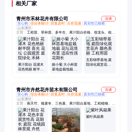
相关厂家
青州市禾林花卉有限公司
洽谈
安心购
综合体验L0
回复及时
出价迅速
真实性已核验
山东潍坊
主营：
工程苗、草杯苗、多年生、果汁阳台价格、假龙头、租摆
年宵、红叶甜菜、红叶地肤、草花租摆、继木杯苗、宿根花卉、
三色堇小苗、花卉百日草、一品红基地、八仙花基地、花叶蔓基
地、钓钟柳小苗、石菖蒲杯苗、一串红小苗、植物红瑞木、生草
本植物、花叶芦竹小苗、羽衣甘蓝杯苗、肉质草本植物、花叶芒
供应商、花镜植物
五彩锦带基地 庭
果汁阳台 花灌木
姬小菊 大小杯苗
院绿化观赏花卉
花色艳丽 耐半阴
基地盆栽地栽 花
颜色美丽 工程用
喜光 花坛 公园观
坛花境布置 适应
苗
赏 庭院绿化 禾林
性强 花期长
青州市卉然花卉苗木有限公司
洽谈
安心购
综合体验L0
回复及时
出价迅速
真实性已核验
山东潍坊
主营：
南天竹、矮麦冬、三色堇、果汁阳台基地、工程植物、八
角金盘、羽衣甘蓝、八宝景天、景天杯苗、绿化工程苗、无尽夏
绣球、狼尾草小苗、丛生福禄考、彩叶草小苗、金叶石菖蒲、独
紫叶风箱果
杆北海道黄杨、花镜植物