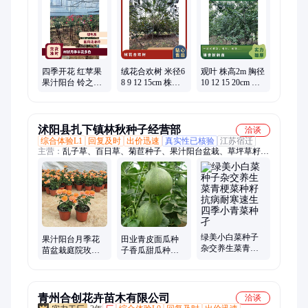
欢、鸡爪槭、日本红枫、元宝枫、彩叶豆梨、晚樱、早樱、绿化
树苗、庭院植物、海棠花瓶、银杏小苗
四季开花 红苹果
绒花合欢树 米径6
观叶 株高2m 胸径
果汁阳台 铃之妖
8 9 12 15cm 株高
10 12 15 20cm 绿
精 可爱多 树状月
4m~5mm 3月 批发
色系 行道树,风景
季丰花多色
零售 常绿性 露地
树庭荫树 银杏树
新苗
沭阳县扎下镇林秋种子经营部
洽谈
综合体验L1
回复及时
出价迅速
真实性已核验
江苏宿迁
主营：
乱子草、百日草、菊苣种子、果汁阳台盆栽、草坪草籽、
波斯菊种子、白三叶种子、红三叶种子、进口紫云英种子
绿美小白菜种子
果汁阳台月季花
田业青皮面瓜种
杂交养生菜青梗
苗盆栽庭院玫瑰
子香瓜甜瓜种籽
菜种籽抗病耐寒
大花月季浓香欧
春秋四季阳台盆
速生四季小青菜
月阳台植物四季
栽蔬菜
种孑
开花
青州合创花卉苗木有限公司
洽谈