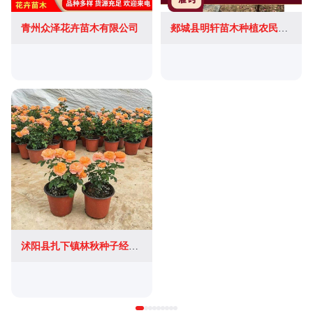
青州众泽花卉苗木有限公司
郯城县明轩苗木种植农民专业合作社
沭阳县扎下镇林秋种子经营部