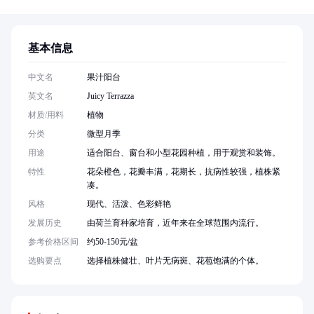
基本信息
中文名
果汁阳台
英文名
Juicy Terrazza
材质/用料
植物
分类
微型月季
用途
适合阳台、窗台和小型花园种植，用于观赏和装饰。
特性
花朵橙色，花瓣丰满，花期长，抗病性较强，植株紧
凑。
风格
现代、活泼、色彩鲜艳
发展历史
由荷兰育种家培育，近年来在全球范围内流行。
参考价格区间
约50-150元/盆
选购要点
选择植株健壮、叶片无病斑、花苞饱满的个体。