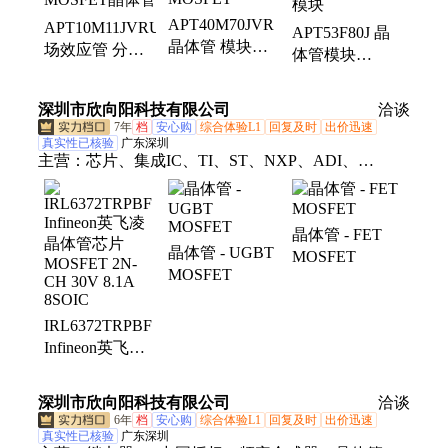
APT40M70JVR
APT10M11JVRU2
APT53F80J 晶
晶体管 模块
场效应管 分立
体管模块
MROCHIP 微芯
半导体
MROCHIP 微芯
N沟道功率
MROCHIP 微芯
元器件 全新N沟
深圳市欣向阳科技有限公司
洽谈
MOSFET
N沟道MOSFET
道功率MOSFET
7年
档
安心购
综合体验L1
回复及时
出价迅速
晶体管
模块
真实性已核验
广东深圳
主营：
芯片、集成IC、TI、ST、NXP、ADI、
tlc354cpw、b3u-1000p、衰减器、pcb批量、a991-
2015、a999-3283、多层板、b140af-13、a999-3530、
733910070、放大器、a999-3323、2474r-25l、制pcb
晶体管 - FET
晶体管 - UGBT
板、国内pcb、多层pcb、逆变器
MOSFET
MOSFET
IRL6372TRPBF
Infineon英飞凌
晶体管芯片
MOSFET 2N-
深圳市欣向阳科技有限公司
洽谈
CH 30V 8.1A
6年
档
安心购
综合体验L1
回复及时
出价迅速
8SOIC
真实性已核验
广东深圳