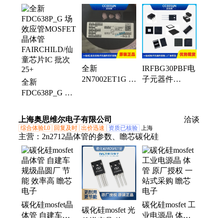
MOSFET、双极晶体管、传感器、稳压器、电源芯
片、转换器、驱动器、放大器、存储芯片、逻辑IC、
除湿器、缓冲器、控制器、收发器、比较器、以太网
IC、衰减器、连接器、电容器、烧录器、触发器
全新
IRFBG30PBF电
2N7002ET1G 场
子元器件
全新
效应管MOSFET
VISHAY威世
FDC638P_G 场
晶体管 ON 电源
功率二极
效应管MOSFET
管理芯片IC 批
管/MOSFET 晶
晶体管
上海奥思维尔电子有限公司
洽谈
次26+
体管IC芯片
FAIRCHILD/仙
综合体验L0
回复及时
出价迅速
资质已核验
上海
童芯片IC 批次
主营：
2n2712晶体管的参数、瞻芯碳化硅
25+
碳化硅mosfet晶
碳化硅mosfet 工
碳化硅mosfet 光
体管 自建车规
业电源晶 体管