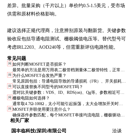
差异。批量采购（千片以上）单价约0.5-1.5美元，受市场
供需和原材料价格影响。

建议选择正规代理商，注意辨别原装与翻新货。关键参数
验收应包括导通电阻测试、栅极阈值电压等。替代型号可
考虑IRL2203、AOD240等，但需重新评估电路性能。
常见问题
问
如何判断MOSFET是否损坏？
最简单的方法是用万用表二极管档测量体二极管特性，正常情
问
为什么MOSFET会发热严重？
况源漏极间应有约0.5V压降（红表笔接源极）。若短路或开
常见原因包括：导通电阻导致的导通损耗（I²R）、开关损耗
路，则可能已损坏。
问
可以直接替换不同型号的MOSFET吗？
（频率过高）、驱动不足（栅极电压不够）、散热不良等。需
需对比关键参数：VDS、ID、RDS(on)、Qg等。参数相近可尝
针对性优化电路设计。
问
栅极电阻如何选择？
试，但建议先小批量测试，特别关注开关波形和温升情况。
通常取4.7Ω-100Ω，太小可能引起振荡，太大会增加开关时
问
MOSFET并联使用要注意什么？
间。具体值需通过实验确定，平衡开关速度和EMI性能。
确保器件参数匹配，每个MOSFET串接均流电阻，栅极驱动要
相关厂家
一致，布局对称。建议使用同一批次的器件以减小参数差异。
国丰临科技(深圳)有限公司
洽谈