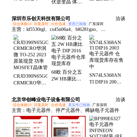
伏逆变晶 体管
级晶圆厂 节能
原厂授权 一站
集设计研发生产
效率高 瞻芯电
式采购 瞻芯电
一体 瞻芯电子
深圳市乐创天科技有限公司
子
子
洽谈
综合体验L0
回复及时
出价迅速
资质已核验
广东深圳
主营：
ld5530rgl、cs45n06a4、bl6281gso、
cs1n60a4h、10e5%0402、smcj100ca、sp3232een、
bta1664m3、cr7n65a4k、cs2n60bsd、三色灯、
jstl2307a、leadtrend、tdm31090e、ld7792sgs、
cs7n65a4r、td1482apr、czt5551tr、ld5516cgl、
mmbt2907a、cs14n10a4、max232ese、phy1252ds、
68欧 百分之五
evqpsm02k、esda6v1w5
SN74LS368AN
CRJD390N65GC
2W HB康比电
TI DIP16 2003
CRMICRO华润
子 DIP 2016电
电子元器件 仓
微 TO-252 2023
子元器件仓库现
库现货库存在售
原装现货 功率
货库存
北京华创峰业电子设备有限公司
洽谈
中
MOSFET晶体管
综合体验L0
回复及时
出价迅速
真实性已核验
广东深圳
主营：
电子元器件、停产元器件、稀缺电子元器件