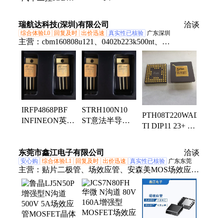
晶体管场效应管
道场效应管
场效应管
mosfet 光伏设备
mosfet晶体管
MOSFET晶体管
集成电路
瑞航达科技(深圳)有限公司
洽谈
UVC杀菌灯
N通道 电子元器
综合体验L0
回复及时
出价迅速
真实性已核验
广东深圳
PCB元器件
件
主营：
cbm160808u121、0402b223k500nt、
0402b473k500nt、0402b224k160nt、0402b562k500nt、
cbw321609u190t、0402b222k500nt、06035c332jat2a、
0603x225k160nt、0402b103k500nt、0603b103j500nt、
0805b221k500nt、04022r102k500ba、
0402cg102j500nt、0402cg4r7c500nt、
IRFP4868PBF
STRH100N10
l9637d013trst19sop
PTH08T220WAD
INFINEON英飞
ST意法半导体
TI DIP11 23+ 集
凌集成电路
集成电路功率
成电路简单可编
MOSFET晶体管
MOSFET晶体管
程逻辑器件
东莞市鑫江电子有限公司
洽谈
安心购
综合体验L1
回复及时
出价迅速
真实性已核验
广东东莞
主营：
贴片二极管、场效应管、安森美MOS场效应
管、快恢复二极管、开关二极管、TVS二极管、ESD
二极管、达林顿三极管、MOS管、贴片三极管、肖特
基二极管、稳压二极管