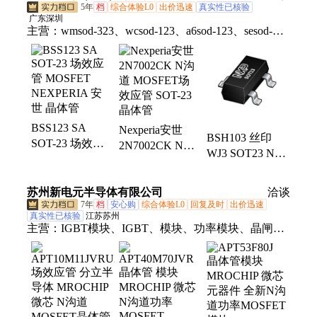
5年
档
综合体验L0
出价迅速
真实性已核验
广东深圳
主营：
wmsod-323、wcsod-123、a6sod-123、sesod-
123、wxsod-123、wdsod-323、x4sod-123、6hsod-
123、6csod-123、4zsod-123、mmbd4148t、
mmbd4148a、3esod-323、蜡烛灯、wgsod-123、5psod-
123、y2sod-323、稳压管、wnsod-123、d6sod-123、
sksod-123、mmsz5244b、c0sod-323、5nsod-123、
BSS123 SA
Nexperia安世
4fsod-123
BSH103 丝印
SOT-23 场效应
2N7002CK N沟
WJ3 SOT23 N沟
管 MOSFET
道 MOSFET场
道场效应管
NEXPERIA 安
效应管 SOT-23
0.85A/30V 三极
世 晶体管
苏州新电元半导体有限公司
晶体管
洽谈
管 晶体管
7年
档
安心购
综合体验L0
回复及时
出价迅速
MOSFET
真实性已核验
江苏苏州
主营：
IGBT模块、IGBT、模块、功率模块、晶闸
管、可控硅、熔断器、可控硅模块、整流桥