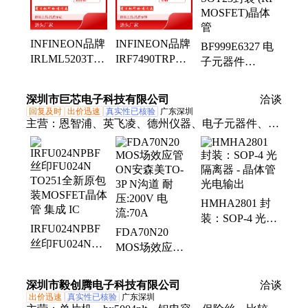
INFINEON品牌
INFINEON品牌
BF999E6327 电
IRLML5203TRPBF
IRF7490TRPBF
子元器件
型号MOSFET晶
型号SOP8封装
INFINEON
体管SOT-23封
MOSFET晶体管
SOT23封装 (RF
深圳市巨芯电子科技有限公司
洽谈
装48PCS
45PCS
MOSFET)晶体
回复及时
出价迅速
真实性已核验
广东深圳
管
主营：
恩智浦、英飞凌、德州仪器、电子元器件、集
成电路、Ic芯片、ST
HMHA2801 封
装：SOP-4 光隔
IRFU024NPBF
FDA70N20
离器 - 晶体管
丝印FU024N
MOS场效应管
光电输出
TO251全新原包
ON安森美TO-
装MOSFET晶体
3P N沟道 耐
深圳市毅创腾电子科技有限公司
洽谈
管 集成 IC
压:200V 电
出价迅速
真实性已核验
广东深圳
流:70A