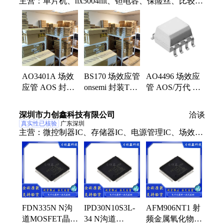
主营：
单片机、hx5004nlt、钽电容、保险丝、比较
器、二极管、lt6911uxc、触发器、检测器、监视器、
iw1691-03、变压器、35ce220ax、解码器、营模块、
lt2911r-d、隔离器、连接器、封装qfn、ths2522kj、三
极管、锁存器、snj54f04j、hsms-282c、ad8345arez
AO4496 场效应
AO3401A 场效
BS170 场效应管
管 AOS/万代 封
应管 AOS 封装
onsemi 封装TO-
装SOP8
SOT23-3
92-3 MOSFET
MOSFET晶体管
MOSFET晶体管
晶体管
深圳市力创鑫科技有限公司
洽谈
真实性已核验
广东深圳
主营：
微控制器IC、存储器IC、电源管理IC、场效应
管(MOS管)、无线/射频IC、传感器芯片、逻辑IC
FDN335N N沟
IPD30N10S3L-
AFM906NT1 射
道MOSFET晶体
34 N沟道
频金属氧化物半