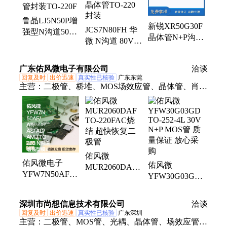
鲁晶LJ5N50P增
新锐XR50G30F
JCS7N80FH 华
强型N沟道500V
晶体管N+P沟道
微 N沟道 80V
5A场效应管
快速开关
160A增强型
MOSFET晶体管
MOSFET场效应
MOSFET场效应
封装TO-220F
广东佑风微电子有限公司
洽谈
管PDFN5060-
晶体管TO-220
回复及时
出价迅速
真实性已核验
广东东莞
8L
封装
主营：
二极管、桥堆、MOS场效应管、晶体管、肖特
基、快恢复、低压降、可控硅、佑风微电子、高效率
二极管、肖特基二极管、TVS瞬态抑制二极管
佑风微
佑风微电子
佑风微
MUR2060DAF
YFW7N50AF系
YFW30G03GD
TO-220FAC烧
列TO-263 N沟
TO-252-4L 30V
结 超快恢复二
道功率MOSFET
N+P MOS管 质
极管
深圳市尚想信息技术有限公司
洽谈
晶体管
量保证 放心采
回复及时
出价迅速
真实性已核验
广东深圳
购
主营：
二极管、MOS管、光耦、晶体管、场效应管