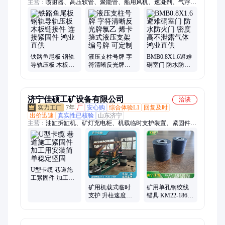
主营：
喷射器、高压软管、聚能管、船用风机、速凝剂、气浮搬
运车、螺旋千斤顶、手拉葫芦、牵引绞索、道口栏木机、矿用风
门、树篦子、临时支护、叉车吊、皮带硫化机、链轮组件、矿用
密闭门、电动卷扬机、翻车机、拆缸机、洗靴机、电动搬运坦克
车、矿车轮对、搬运气垫、裤管风机
铁路鱼尾板 钢轨
液压支柱号牌 字
BMB0.8X1.6避难
导轨压板 木板链
符清晰反光牌氯
硐室门 防水防火
接件 连接紧固件
乙 烯卡箍式液压
门 密度高不泄露
鸿业直供
支架编号牌 可定
气体 鸿业直供
制
济宁佳硕工矿设备有限公司
洽谈
7年
厂
安心购
综合体验L1
回复及时
出价迅速
真实性已核验
山东济宁
主营：
油缸拆缸机、矿灯充电柜、机载临时支护装置、紧固件、
矿用平板车、皮带纠偏装置、岩心切割机、自动隔爆装置、液压
起道机、钢轨锯轨机、钢轨打磨机、铁路捣固镐、缓冲条、防溢
裙板、气相色谱仪、氢气发生器、燃气分析仪、钻孔应力计、矿
用卡绳器、顶板离层仪、电缆挂钩、铁路道岔、托辊、扭矩放大
器、固定式矿车
U型卡缆 巷道施
工紧固件 加工用
安装简单稳定坚
矿用机载式临时
矿用单孔钢绞线
固
支护 升柱速度快
锚具 KM22-1860
规格齐全可定制
拉力强度锁具 佳
硕制造