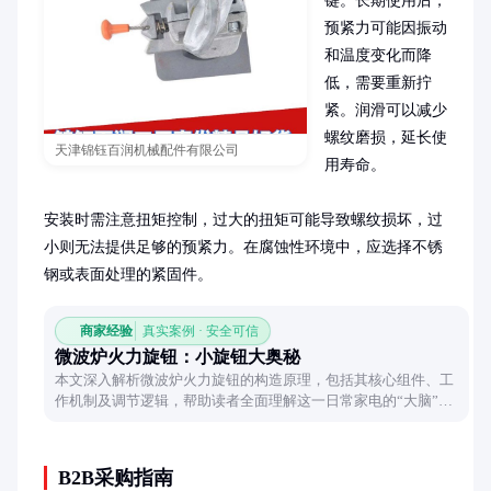
键。长期使用后，
预紧力可能因振动
和温度变化而降
低，需要重新拧
紧。润滑可以减少
螺纹磨损，延长使
天津锦钰百润机械配件有限公司
用寿命。

安装时需注意扭矩控制，过大的扭矩可能导致螺纹损坏，过
小则无法提供足够的预紧力。在腐蚀性环境中，应选择不锈
钢或表面处理的紧固件。
商家经验
真实案例 · 安全可信
微波炉火力旋钮：小旋钮大奥秘
本文深入解析微波炉火力旋钮的构造原理，包括其核心组件、工
作机制及调节逻辑，帮助读者全面理解这一日常家电的“大脑”如
何运作。
B2B采购指南