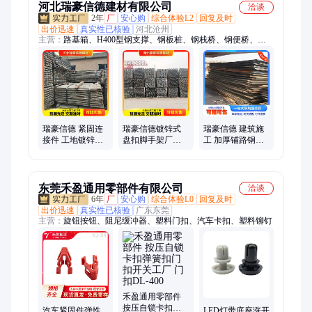
河北瑞豪信德建材有限公司
洽谈
2年
厂
安心购
综合体验L2
回复及时
出价迅速
真实性已核验
河北沧州
主营：
路基箱、H400型钢支撑、钢板桩、钢栈桥、钢便桥、盘
扣式脚手架、型钢支撑、钢结构支撑、贝雷架、贝雷片、桥面
板、H型钢、工字钢、桥梁建设配件、贝雷梁、公路桥梁、建筑
槽钢
瑞豪信德 紧固连
瑞豪信德镀锌式
瑞豪信德 建筑施
接件 工地镀锌方
盘扣脚手架厂家
工 加厚铺路钢板
柱扣 操作简便 来
桥梁工程强耐高
租售 耐磨抗压
图来样定制
温
东莞禾盈通用零部件有限公司
洽谈
6年
厂
安心购
综合体验L0
回复及时
出价迅速
真实性已核验
广东东莞
主营：
旋钮按钮、阻尼缓冲器、塑料门扣、汽车卡扣、塑料铆钉
禾盈通用零部件
按压自锁卡扣弹
汽车紧固件弹性
LED灯带底座涨开