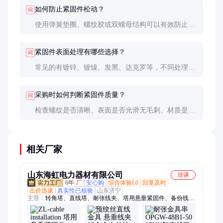
如何防止紧固件松动？
问
使用弹簧垫圈、螺纹胶或双螺母结构可以有效防止松
动。定期检查并重新拧紧也是必要措施。
紧固件表面处理有哪些选择？
问
常见的有镀锌、镀镍、发黑、达克罗等，不同处理方
式提供不同的耐腐蚀性和美观效果。
采购时如何判断紧固件质量？
问
检查螺纹是否清晰、表面是否光滑无毛刺、材质是否
均匀。建议选择知名品牌或通过第三方检测的产品。
相关厂家
山东海虹电力器材有限公司
洽谈
6年
厂
安心购
综合体验L0
回复及时
出价迅速
真实性已核验
山东济宁
主营：
转角塔、直线塔、耐张线夹、塔用悬垂紧固件、备份线
夹、光缆防晕、悬垂线夹、镀锌锤头、光缆防振锤、塑料接头
盒、光缆接头盒、单长尾抱箍、光缆防护金具、光缆耐张金具