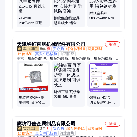
串、安全备份线夹、全张力接续条
耐张金具串
ZL-cable
预绞丝直线金具
OPGW-48B1-50
installation 塔用悬
悬垂线夹 铝合金
35KV架空线路用
垂紧固件 ZL-145
内外绞丝 安装方
铝包钢材质
直线夹板
便 防锈防腐蚀
天津锦钰百润机械配件有限公司
洽谈
8年
档
安心购
综合体验L0
回复及时
出价迅速
真实性已核验
山西阳泉
主营：
集装箱角件、集装箱顶板、集装箱侧板、集装箱端板、集
装箱瓦楞板、集装箱门板、集装箱铝合金角件、集装箱侧吊耳、
集装箱桥锁、集装箱中间扭锁、集装箱半自动扭锁、集装箱燕尾
底锁、集装箱花篮拉杆、集装箱拖车扭锁、集装箱横向锁、集装
箱国标锁具、集装箱合页、集装箱车厢板、集装箱水箱板、集装
箱环保设备板、铁路集装箱角件、集装箱
锦钰百润 瓦楞集
装箱顶板 折弯一
集装箱旋锁框架
锦钰百润定制可
体成型 支持定制
箱扭锁 底座紧固
调长度绑扎件半
可调长度
件 固定转锁牛头
自动锁 20箱型全
锁中间扭
国物流
廊坊可佳金属制品有限公司
洽谈
3年
厂
安心购
综合体验L1
回复及时
出价迅速
真实性已核验
河北廊坊