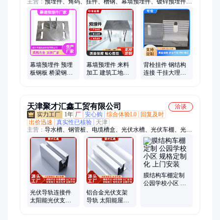
主营：
预埋件、角码、挂件、槽钢、幕墙预埋件、镀锌预埋件、
镀锌槽钢、铝合金挂件、铝挂件、大理石挂件、镀锌角码、幕墙
角码、建筑预埋件、热镀锌预埋件、预埋板、预埋连接件、建筑
镀锌预埋件、幕墙预制埋件、角码连接件、镀锌直角角码、声屏
障预埋件、建筑预埋板、钢铁预埋件、建筑幕墙预埋板、热浸锌
预埋件
幕墙预埋件 预埋
幕墙预埋件 来料
背栓挂件 钢结构
板钢板 桥梁钢筋
加工 建筑工地用
连接 干挂大理石
建筑加工 紧固连
来图定制 可佳
扣件 货源充足 可
接件 可佳
佳
天津聚才汇鑫工贸有限公司
洽谈
1年
厂
安心购
综合体验L0
回复及时
出价迅速
真实性已核验
天津
主营：
导水槽、钢管桩、电缆槽盒、光伏水槽、光伏车棚、光伏
支架、抗震支架、镀锌c型钢、可调停车棚、光伏板车棚、太阳
能支架、锌铝镁水槽、桥架母线槽、不锈钢桥架、光伏停车棚、
光伏螺旋地桩、镀锌模压桥架、光伏防水支架、镀锌螺旋地桩、
导雨防水支架、车棚屋顶天沟、钢结构用c型钢、玻璃钢电缆桥
架、工业园区停车棚、光伏导轨
膜结构车棚定制
公园学校小区 规
格定制化 上门安
光伏导轨连接件
铝合金光伏支架
装
太阳能光伏支架
导轨 太阳能屋顶
紧固连接用 铝合
工程配件 紧固件
金材质
防水