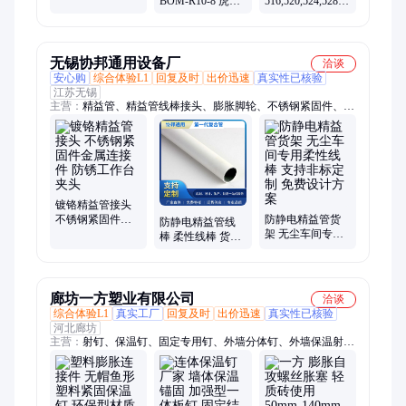
BOM-R10-8 虎克
516,520,524,528,532,536
级紧固件
铆钉 替代焊接铆
破切器用于拆卸
接安装方便
铆钉
无锡协邦通用设备厂
洽谈
安心购
综合体验L1
回复及时
出价迅速
真实性已核验
江苏无锡
主营：
精益管、精益管线棒接头、膨胀脚轮、不锈钢紧固件、精
益管推车、防静电台面板、铝合金精益管、不锈钢线棒管、塑料
辅助功能件
镀铬精益管接头
不锈钢紧固件金
防静电精益管货
防静电精益管线
属连接件 防锈工
架 无尘车间专用
棒 柔性线棒 货架
作台夹头
柔性线棒 支持非
复合管 线棒管
标定制 免费设计
方案
廊坊一方塑业有限公司
洽谈
综合体验L1
真实工厂
回复及时
出价迅速
真实性已核验
河北廊坊
主营：
射钉、保温钉、固定专用钉、外墙分体钉、外墙保温射
钉、一体化塑钢钉、门窗垫片、门窗垫片可加工定制、外墙保温
钉、非标保温钉、塑料保温钉、岩棉保温钉、膨胀保温钉、分体
保温钉、一体式保温钉、塑钢保温钉、膨胀钉、飞机涨塞、塑料