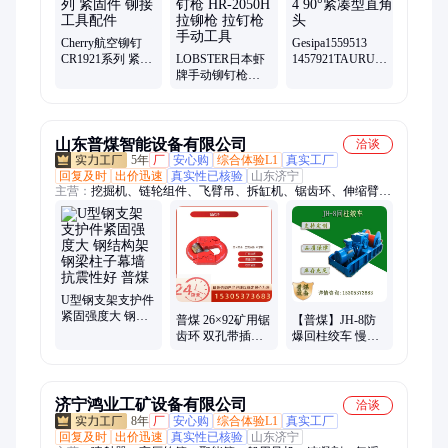
Cherry航空铆钉
Gesipa1559513
CR1921系列 紧固
LOBSTER日本虾
1457921TAURUS1-
件 铆接工具配件
牌手动铆钉枪
4 90°紧凑型直角
HR-2050H 拉铆枪
弯头
拉钉枪 手动工具
山东普煤智能设备有限公司
洽谈
5年
厂
安心购
综合体验L1
真实工厂
回复及时
出价迅速
真实性已核验
山东济宁
主营：
挖掘机、链轮组件、飞臂吊、拆缸机、锯齿环、伸缩臂、
皮带硫化机、聚能管、临时支护装置、搬运悬浮气垫、搬运坦克
车、矿用三轮车、喷射器、船用风机、钻头、速凝剂、钻杆、电
液推杆、洗靴机、手拉葫芦、除铁器、管道排渣器、消毒门、静
电释放器、定向钻机
U型钢支架支护件
紧固强度大 钢结
普煤 26×92矿用锯
【普煤】JH-8防
构架钢梁柱子幕
齿环 双孔带插销
爆回柱绞车 慢速
墙 抗震性好 普煤
锯 齿环 安装简单
提升绞 车 牵引力
强 工作效率高
济宁鸿业工矿设备有限公司
洽谈
8年
厂
安心购
综合体验L1
真实工厂
回复及时
出价迅速
真实性已核验
山东济宁