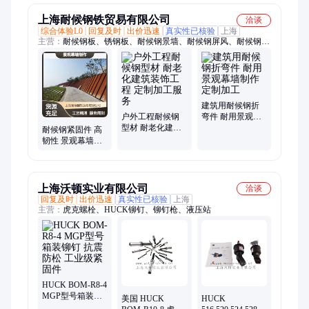
上海耐候钢铁贸易有限公司
洽谈
综合体验L0
回复及时
出价迅速
真实性已核验
上海
主营：
耐候钢板、锈钢板、耐候钢景墙、耐候钢屏风、耐候钢镂
空造型、红锈钢板、耐候钢雕塑雕刻、耐候钢指示牌、耐候钢园
林景观造型、耐候钢廊架、耐候钢工程、耐候钢幕墙、剪板折
弯、激光切管切板、焊接加工
建筑用耐候钢折
户外工程耐候钢
弯件 耐用景观幕
型材 耐老化建筑
墙制作 定制加工
耐候钢紧固件 高
装饰工程 定制加
韧性 景观幕墙制
工服务
作 定制加工 耐腐
蚀
上海沃顿实业有限公司
洽谈
回复及时
出价迅速
真实性已核验
上海
主营：
虎克螺栓、HUCK铆钉、铆钉枪、液压站
HUCK BOM-R8-4
MGP型号箱装铆
美国 HUCK
HUCK
钉 抗震防松 工业