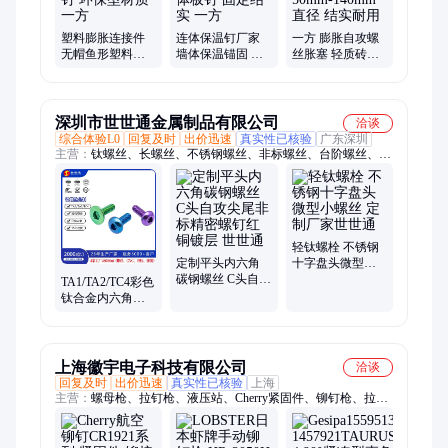
保温射钉、蝴蝶胀塞、国标保温钉、外墙锚固钉、分体膨胀钉、
白色保温固定钉、小红帽保温射钉
塑料膨胀连接件
连体保温钉厂家
一方 膨胀自攻螺
无帽鱼形塑料紧
墙体保温锚固 加
丝胀塞 轻质砖使
固保温钉 环保型
强型一体板钉 固
用 50mm-140mm
材质 一方
定结实 一方
直径 结实耐用
深圳市世世通金属制品有限公司
洽谈
综合体验L0
回复及时
出价迅速
真实性已核验
广东深圳
主营：
钛螺丝、长螺丝、不锈钢螺丝、非标螺丝、台阶螺丝、机
米螺丝
轻钛螺栓 不锈钢
定制平头内六角
十字盘头微型小
碳钢螺丝 C头自攻
螺丝 定制厂家世
TA1/TA2/TC4彩色
尖尾非标精密螺
世通
钛合金内六角螺
钉红铜镀层 世世
丝 高端自行车轻
通
量化紧固件
上海徽宇电子科技有限公司
洽谈
回复及时
出价迅速
真实性已核验
上海
主营：
螺母枪、拉钉枪、液压站、Cherry紧固件、铆钉枪、拉铆
枪、铆接工具、铆钉送料机