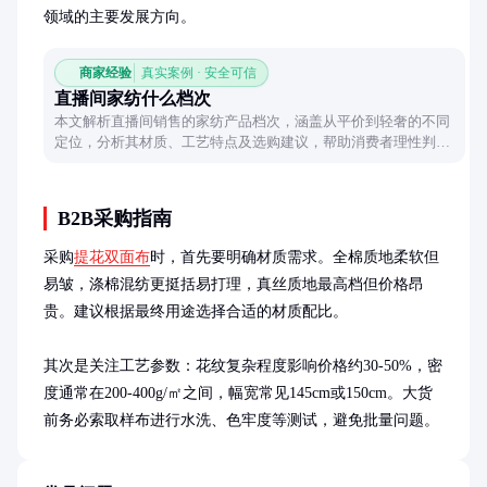
领域的主要发展方向。
商家经验
真实案例 · 安全可信
直播间家纺什么档次
本文解析直播间销售的家纺产品档次，涵盖从平价到轻奢的不同
定位，分析其材质、工艺特点及选购建议，帮助消费者理性判断
直播间家纺的性价比。
B2B采购指南
采购
提花双面布
时，首先要明确材质需求。全棉质地柔软但
易皱，涤棉混纺更挺括易打理，真丝质地最高档但价格昂
贵。建议根据最终用途选择合适的材质配比。

其次是关注工艺参数：花纹复杂程度影响价格约30-50%，密
度通常在200-400g/㎡之间，幅宽常见145cm或150cm。大货
前务必索取样布进行水洗、色牢度等测试，避免批量问题。