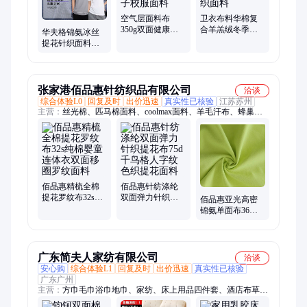
空气层面料布
卫衣布料华棉复
350g双面健康布
合羊羔绒冬季外
华夫格锦氨冰丝
棉盖仿棉丝春秋
套卫裤加厚一体
提花针织面料夏
外套裤子校服面
绒针织面料
季高端polo衫垂感
料
锦纶双面高弹布
张家港佰品惠针纺织品有限公司
洽谈
综合体验L0
回复及时
出价迅速
真实性已核验
江苏苏州
主营：
丝光棉、匹马棉面料、coolmax面料、羊毛汗布、蜂巢
布、毛圈布、棉氨汗布、锦氨汗布、羊毛面料、内衣面料、T恤
面料、涤盖棉、华夫格、再生面料、瑜伽服面料、运动面料、阻
燃面料、竹纤维面料、有机棉面料、BCI良好棉面料、进口棉面
料
佰品惠精梳全棉
佰品惠针纺涤纶
提花罗纹布32s纯
双面弹力针织提
佰品惠亚光高密
棉婴童连体衣双
花布75d千鸟格人
锦氨单面布36针
面移圈罗纹面料
字纹色织提花面
锦纶弹力平纹布
料
70d仿棉尼龙莱卡
广东简夫人家纺有限公司
洽谈
安心购
综合体验L1
回复及时
出价迅速
真实性已核验
广东广州
主营：
方巾毛巾浴巾地巾、家纺、床上用品四件套、酒店布草、
毛毯、酒店用品、床尾巾、酒店床上用品四件套、医院床上用品