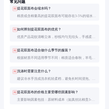
常见问题
提花双面布会缩水吗？
问
棉质或含棉量高的提花双面布可能存在3-5%的缩水
率，建议采购时预留缩水量。涤纶含量高的面料缩水
率通常在1%以内。新布最好先下水预缩后再裁剪制
如何辨别提花双面布的优劣？
问
作。
优质产品花纹清晰立体，纱线均匀无结头，手感柔软
有弹性。可拉拽测试回弹性，用白布摩擦测试色牢
度，对光检查是否有织造瑕疵。
提花双面布适合做什么季节的服装？
问
根据材质不同适用季节不同：棉质适合春秋，羊毛混
纺适合冬季，真丝或薄型混纺适合夏季。厚度在250g/
㎡以上的适合外套，200g/㎡以下的适合衬衫或裙装。
洗涤时需要注意什么？
问
建议冷水手洗或洗衣机轻柔档，避免长时间浸泡。不
要用力拧绞，平铺晾干。深色产品首次洗涤可能会有
轻微掉色，建议单独洗涤。熨烫时垫布，温度不超过
提花双面布的价格主要受哪些因素影响？
问
150℃。
主要影响因素包括：原材料成本（如真丝比棉贵3-5
倍）、花纹复杂度、纱线细度、织造密度等。特殊后