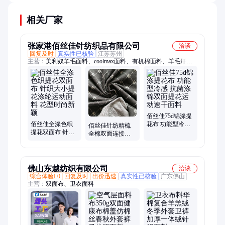
整理工艺如防水、防污处理也会增加20-30%成本。
相关厂家
张家港佰丝佳针纺织品有限公司
洽谈
回复及时
真实性已核验
江苏苏州
主营：
美利奴羊毛面料、coolmax面料、有机棉面料、羊毛汗
布、全棉汗布、涤氨汗布、罗纹布、棉氨汗布、毛圈布、t恤面
料、校服面料、竹炭面料、竹纤维面料、再生面料、复合面料、
珠地网眼、瑜伽服面料、匹马棉、粗针面料、烫金烫银面料、金
银丝面料、涤盖棉、功能型面料、内衣面料、华夫格
佰丝佳75d锦涤提
佰丝佳全涤色织
花布 功能型冷感
佰丝佳针纺精梳
提花双面布 针织
抗菌涤锦双面提
全棉双面连接布
大小提花涤纶运
花运动速干面料
32s涤棉夹丝空气
动面料 花型时尚
层提花布
新颖
佛山东越纺织有限公司
洽谈
综合体验L0
回复及时
出价迅速
真实性已核验
广东佛山
主营：
双面布、卫衣面料