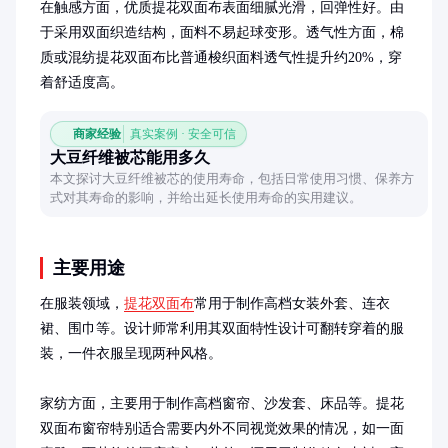
在触感方面，优质提花双面布表面细腻光滑，回弹性好。由
于采用双面织造结构，面料不易起球变形。透气性方面，棉
质或混纺提花双面布比普通梭织面料透气性提升约20%，穿
着舒适度高。
商家经验
真实案例 · 安全可信
大豆纤维被芯能用多久
本文探讨大豆纤维被芯的使用寿命，包括日常使用习惯、保养方
式对其寿命的影响，并给出延长使用寿命的实用建议。
主要用途
在服装领域，
提花双面布
常用于制作高档女装外套、连衣
裙、围巾等。设计师常利用其双面特性设计可翻转穿着的服
装，一件衣服呈现两种风格。

家纺方面，主要用于制作高档窗帘、沙发套、床品等。提花
双面布窗帘特别适合需要内外不同视觉效果的情况，如一面