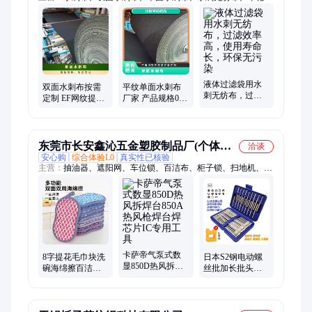
纺布、涤纶水刺布
液体过滤袋用水
双面水刺布按需
平纹单面水刺布
刺无纺布，过滤
定制 EF网纹提花
厂家 产品规格0.4
效率高，使用寿
水刺无纺布 棉柔
按需求（g/㎡）
命长，环保无污
洁面洗脸巾用水
幅宽36"
染
刺布
东莞市长安鑫沁五金塑胶制品厂(个体工
洽谈
安心购
综合体验L0
真实性已核验
商户)
主营：
抽油器、遮阳网、车位锁、百洁布、柜子锁、扫地机、压
线钳、控制板、尖头铲、通风管、切削液、电控箱、风筝线、隔
膜泵、防鸟袋、开发板、激光笔、喷火枪、洒水壶、配电箱、手
提秤、打钉枪、抓绳器、剥线钳、电剪刀、动力刀
卡萨帝气泵式数
8字提花毛巾块洗
日本S2钢电动螺
显850D热风拆焊
碗海绵擦百洁布
丝批加长批头套
台850A热风枪焊
厨房抹布魔力擦
装 三角十字六角
台焊芯片IC专用
家用双面工厂批
多功能螺丝刀异
工具
发
型