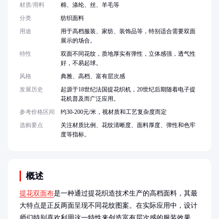
材质/用料
棉、涤纶、丝、羊毛等
分类
纺织面料
用途
用于高档服装、家纺、装饰品等，特别适合需要双面
展示的场合。
特性
双面不同花纹，质地厚实有弹性，立体感强，透气性
好，不易起球。
风格
典雅、高档、富有层次感
发展历史
起源于18世纪法国提花织机，20世纪后期随着电子提
花机普及而广泛应用。
参考价格区间
约30-200元/米，视材质和工艺复杂度而定
选购要点
关注材质比例、花纹清晰度、面料厚度、弹性和色牢
度等指标。
概述
提花双面布
是一种通过提花织造技术生产的高档面料，其最
大特点是正反两面呈现不同花纹图案。在实际应用中，设计
师们特别喜欢利用这一特性来创造富有层次感的服装效果。
