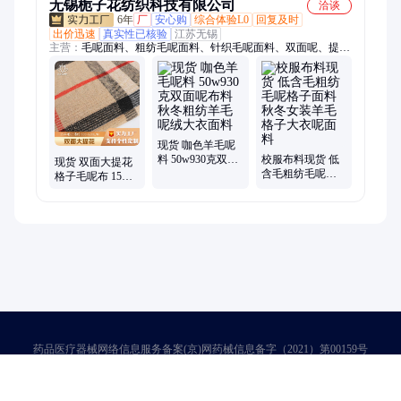
无锡栀子花纺织科技有限公司
洽谈
6年
厂
安心购
综合体验L0
回复及时
出价迅速
真实性已核验
江苏无锡
主营：
毛呢面料、粗纺毛呢面料、针织毛呢面料、双面呢、提花
呢、精纺毛呢面料、单面呢、麦尔登呢、法兰呢、斜纹呢、格子
呢、粗花呢、编织呢、阿尔巴卡、Tr毛呢、仿毛面料
现货 咖色羊毛呢
料 50w930克双面
校服布料现货 低
现货 双面大提花
呢布料 秋冬粗纺
含毛粗纺毛呢格
格子毛呢布 15羊
羊毛呢绒大衣面
子面料 秋冬女装
毛85涤纶 驼黑格
料
羊毛格子大衣呢
子 时尚女装大衣
面料
面料
药品医疗器械网络信息服务备案(京)网药械信息备字（2021）第00159号
京ICP证030173号
京公网安备11000002000001号