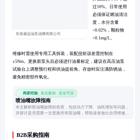
过10%。日常使用
必须保证燃油清洁
度，水分含量
<0.02%，颗粒物
东港威远油泵油嘴有限公司
<0.1mg/L。

维修时需使用专用工具拆装，装配扭矩误差需控制在
±5Nm。更换新泵头后必须进行油量标定，建议在高压油泵
试验台上调整预行程和供油提前角。存放时应注满防锈油，
避免精密部件氧化。
商家经验
真实案例 · 安全可信
喷油嘴故障指南
本文解析喷油嘴故障的危害，包括动力下降、油耗增加等问题，
并探讨是否需要一次更换所有喷油嘴，帮助读者做出合理维修决
策。
B2B采购指南