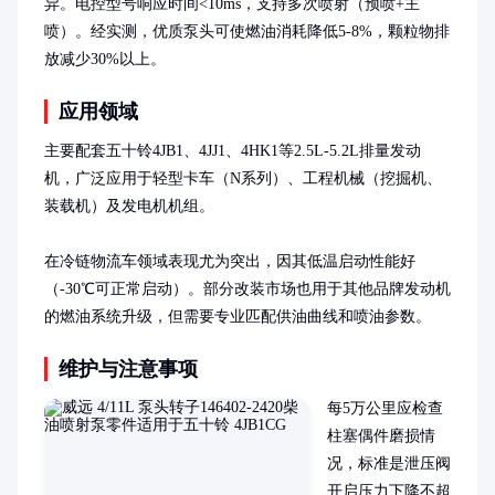
异。电控型号响应时间<10ms，支持多次喷射（预喷+主
喷）。经实测，优质泵头可使燃油消耗降低5-8%，颗粒物排
放减少30%以上。
应用领域
主要配套五十铃4JB1、4JJ1、4HK1等2.5L-5.2L排量发动
机，广泛应用于轻型卡车（N系列）、工程机械（挖掘机、
装载机）及发电机机组。

在冷链物流车领域表现尤为突出，因其低温启动性能好
（-30℃可正常启动）。部分改装市场也用于其他品牌发动机
的燃油系统升级，但需要专业匹配供油曲线和喷油参数。
维护与注意事项
每5万公里应检查
柱塞偶件磨损情
况，标准是泄压阀
开启压力下降不超