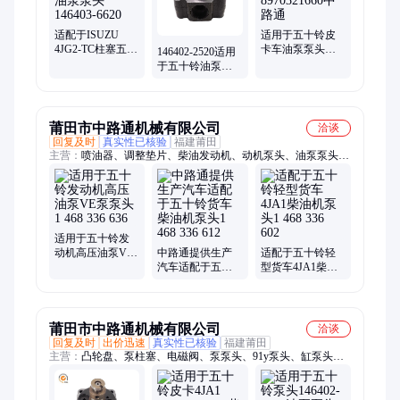
适配于ISUZU
适用于五十铃皮
4JG2-TC柱塞五十
卡车油泵泵头
146402-2520适用
铃油泵泵头
8970321660中路
于五十铃油泵总
146403-6620
通
成泵头Head Rotor
莆田市中路通机械有限公司
洽谈
回复及时
真实性已核验
福建莆田
主营：
喷油器、调整垫片、柴油发动机、动机泵头、油泵泵头、
挖机柴油油泵、燃油喷射泵泵头、柴油车喷油嘴、油嘴调整铝垫
片
适用于五十铃发
动机高压油泵VE
中路通提供生产
适配于五十铃轻
泵泵头1 468 336
汽车适配于五十
型货车4JA1柴油
636
铃货车柴油机泵
机泵头1 468 336
头1 468 336 612
602
莆田市中路通机械有限公司
洽谈
回复及时
出价迅速
真实性已核验
福建莆田
主营：
凸轮盘、泵柱塞、电磁阀、泵泵头、91y泵头、缸泵头、
现代suv、出油阀、高压泵、测试台、p84编号、喷油器、传感
器、增压阀、7183-125l、博世阀、研磨机、共轨阀、阀组件、传