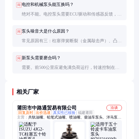
电控和机械泵头能互换吗？
问
更换时需重新标定供油参数。
绝对不能。电控泵头需要ECU驱动和传感器反馈，机
械泵头则依赖调速器控制。互换会导致发动机无法启
动或运行失控，存在严重安全隐患。
泵头噪音大是什么原因？
问
常见原因有三：柱塞弹簧断裂（金属敲击声）、凸轮
盘磨损（规律性异响）、润滑不良（连续摩擦声）。
应立即停机检查，否则可能造成二次损伤。
新泵头需要磨合吗？
问
需要。前500公里应避免满负荷运行，转速控制在标
定值的80%以内。这段时间让偶件自然形成最佳配合
间隙，磨合后燃油经济性会提升3-5%。
相关厂家
莆田市中路通贸易有限公司
洽谈
回复及时
出价迅速
真实性已核验
福建莆田
主营：
共轨油嘴、铅笔式油嘴、喷油嘴、柴油车泵头、洋马泵
头、输油泵、柱塞、共轨阀组件、喷油器