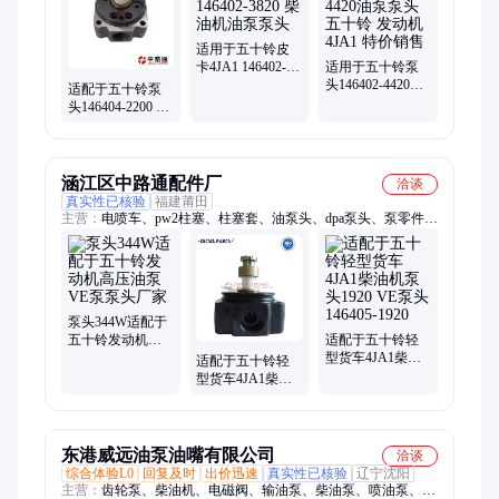
动轴、十字块、泄压阀、调压阀、帕金斯、suv柱塞
适用于五十铃皮
卡4JA1 146402-
适用于五十铃泵
3820 柴油机油泵
头146402-4420油
适配于五十铃泵
泵头
泵泵头 五十铃 发
头146404-2200 油
动机4JA1 特价销
泵泵头 厂家热销
售
涵江区中路通配件厂
洽谈
真实性已核验
福建莆田
主营：
电喷车、pw2柱塞、柱塞套、油泵头、dpa泵头、泵零件、
k15柱塞、泵柱塞、电磁阀、出油阀、k65柱塞、高压泵、喷油
嘴、730油嘴、pw3柱塞、喷油器、增压阀、排放机、607油嘴、
阀组件、传动轴、泄压阀、三偶件、单体泵、注射泵
泵头344W适配于
五十铃发动机高
适配于五十铃轻
压油泵VE泵泵头
型货车4JA1柴油
适配于五十铃轻
厂家
机泵头1920 VE泵
型货车4JA1柴油
头146405-1920
机泵头096400-
0232 4/10右 4D5T
东港威远油泵油嘴有限公司
洽谈
综合体验L0
回复及时
出价迅速
真实性已核验
辽宁沈阳
主营：
齿轮泵、柴油机、电磁阀、输油泵、柴油泵、喷油泵、燃