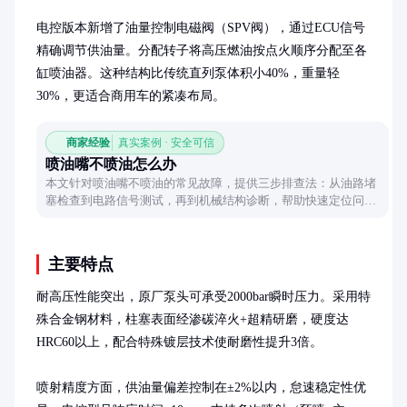
电控版本新增了油量控制电磁阀（SPV阀），通过ECU信号
精确调节供油量。分配转子将高压燃油按点火顺序分配至各
缸喷油器。这种结构比传统直列泵体积小40%，重量轻
30%，更适合商用车的紧凑布局。
商家经验
真实案例 · 安全可信
喷油嘴不喷油怎么办
本文针对喷油嘴不喷油的常见故障，提供三步排查法：从油路堵
塞检查到电路信号测试，再到机械结构诊断，帮助快速定位问题
源头并给出实用解决方案。
主要特点
耐高压性能突出，原厂泵头可承受2000bar瞬时压力。采用特
殊合金钢材料，柱塞表面经渗碳淬火+超精研磨，硬度达
HRC60以上，配合特殊镀层技术使耐磨性提升3倍。

喷射精度方面，供油量偏差控制在±2%以内，怠速稳定性优