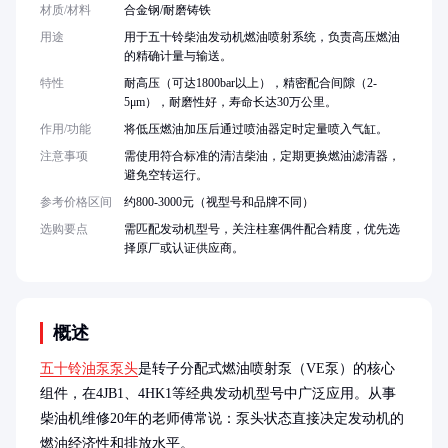
材质/材料
合金钢/耐磨铸铁
用途
用于五十铃柴油发动机燃油喷射系统，负责高压燃油
的精确计量与输送。
特性
耐高压（可达1800bar以上），精密配合间隙（2-
5μm），耐磨性好，寿命长达30万公里。
作用/功能
将低压燃油加压后通过喷油器定时定量喷入气缸。
注意事项
需使用符合标准的清洁柴油，定期更换燃油滤清器，
避免空转运行。
参考价格区间
约800-3000元（视型号和品牌不同）
选购要点
需匹配发动机型号，关注柱塞偶件配合精度，优先选
择原厂或认证供应商。
概述
五十铃油泵泵头
是转子分配式燃油喷射泵（VE泵）的核心
组件，在4JB1、4HK1等经典发动机型号中广泛应用。从事
柴油机维修20年的老师傅常说：泵头状态直接决定发动机的
燃油经济性和排放水平。
