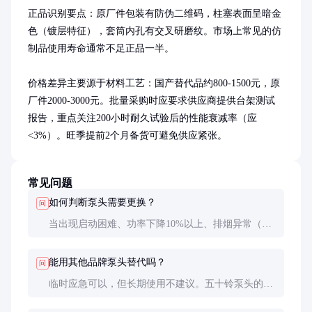
正品识别要点：原厂件包装有防伪二维码，柱塞表面呈暗金
色（镀层特征），套筒内孔有交叉研磨纹。市场上常见的仿
制品使用寿命通常不足正品一半。

价格差异主要源于材料工艺：国产替代品约800-1500元，原
厂件2000-3000元。批量采购时应要求供应商提供台架测试
报告，重点关注200小时耐久试验后的性能衰减率（应
<3%）。旺季提前2个月备货可避免供应紧张。
常见问题
如何判断泵头需要更换？
问
当出现启动困难、功率下降10%以上、排烟异常（冒
黑烟）、怠速不稳且无法通过调校解决时，通常意味
着柱塞偶件磨损超标。用压力表检测，若建立压力时
能用其他品牌泵头替代吗？
问
间超过15秒或最高压力低于标准值20%即需更换。
临时应急可以，但长期使用不建议。五十铃泵头的供
油特性曲线、安装尺寸都是专有设计。不匹配的泵头
会导致燃烧恶化，严重时损坏喷油器甚至活塞。必须