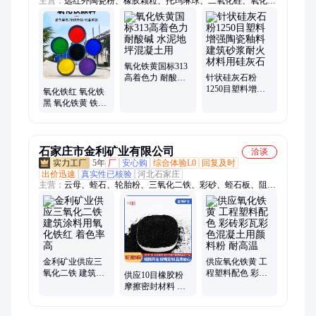
主营：
远红外陶瓷粉、橡胶颗粒、托玛琳球、二氧化硅、氧化铁
颜料、火山石粉、硅藻土助滤剂、石墨、电气石粉、钙粉、岩
片、硅灰石粉、铁粉
氧化铁黄国标313
高着色力 耐酸碱
针状硅灰石粉
水泥地坪混凝土
1250目塑料增强
氧化铁红 氧化铁
用
陶瓷釉料建筑砂
黑 氧化铁黄 铁绿
浆耐火材料用硅
氧化铁蓝 玫红色
灰石
浅灰
石家庄市金利矿业有限公司
洽谈
5年
厂
安心购
综合体验L0
回复及时
出价迅速
真实性已核验
河北石家庄
主营：
云母、蛭石、轮胎粉、三氧化二铁、彩砂、蛭石板、阻火
模块、石英砂、无石棉矿物复合纤维、木质纤维、海泡石
金利矿业供应三
供应氧化铁黄 工
氧化二铁 建筑涂
程塑料配色 彩砖
供应10目橡胶粉
料用氧化铁红 着
彩瓦彩色混凝土
摩擦密封材料 输
色率高
用颜料粉 耐高温
送带 防水材料用
轮胎粉