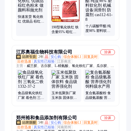
胨、甘油、九水硫化钠、牛油脂肪酸、酵母膏、氟硅酸钠、单乙
醇胺、氟化钠、氟化钙、油酸钠、偏钒酸铵、EVA乳液、二硫化
钼、氟化氢钾
快速发货 氧化铁
红 优级品 棕红色
粉末 做颜料和抛
十八碳酸甲酯 纯
190型氧化铁红 铁
光剂
度98% 塑料软化
含量95% 暗红色
剂 机械设备润滑
粉末 建筑红涂料
剂 防腐剂 cas112-
磁性材料 颜料着
61-8
色剂
江苏奥福生物科技有限公司
洽谈
2年
品
安心购
综合体验L1
回复及时
出价迅速
真实性已核验
江苏南京
主营：
威兰胶、古尔胶、L-精氨酸、氧化铁红厂家、瓜尔胶、L-
抗坏血酸、瓜尔豆胶、甘氨酸、半胱氨酸、维生素C/vc、核黄素
(维生素B2)、胍基乙酸、牛磺酸、L-蛋氨酸、L-半胱氨酸、L-半
胱氨酸盐酸盐、工业级VC、L-谷氨酰胺、L-苯丙氨酸、DL-蛋氨
酸、L-丙氨酸、酪蛋白酸钠、酪蛋白/干酪素、海藻酸钠/海藻酸
钠、硒代蛋氨酸、烟酸/烟酰胺
食品级氧化铁红
玉米低聚肽厂家
复合氨基酸粉 食
厂家 着色剂 三氧
玉米肽 固体饮料
品级氨基酸 营养
化二铁 1332-37-2
食品级营养强化
强化剂 饲料级水
剂
产用
郑州裕和食品添加剂有限公司
洽谈
5年
品
安心购
综合体验L1
回复及时
出价迅速
真实性已核验
河南郑州