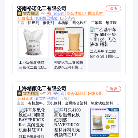
19-9
济南裕诺化工有限公司
洽谈
7年
档
安心购
综合体验L0
回复及时
出价迅速
真实性已核验
山东济南
主营：
阻燃剂、催化剂、水杨酸、氧化铁红、二苯基、酰亚胺、
正磷酸、烟酰胺、曲酸粉、氯化锌、异丙醇、化妆品、初油酸、
脂肪醇、生石灰、甲基异、碳酸锌、碳酸锂、活性炭、乙二胺、
三氮唑、着色剂、环己酮、防冻液、抗氧剂、亚磷酸
二乙基甲苯二胺
68479-98-1 固化剂
无色液体 桶装
工业级氧化铁红
裕诺90%工业级防
三氧化二铁 1332-
老剂405用于防护
37-2棕红色粉末
橡胶老化10081-
67-1白色晶体
上海精颜化工有限公司
洽谈
6年
档
安心购
综合体验L1
回复及时
出价迅速
真实性已核验
上海
主营：
有机颜料、无机颜料、金属络合染料、氧化铁红颜料、溶
剂染料
拜耳乐氧化铁红