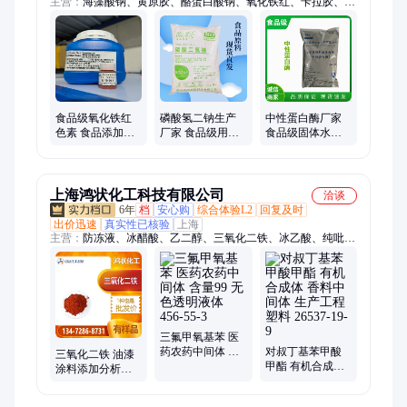
主营：
海藻酸钠、黄原胶、酪蛋白酸钠、氧化铁红、卡拉胶、胍
基乙酸、瓜尔胶/瓜尔豆胶、核苷酸、L-精氨酸、亚硫酸氢钠、苹
果酸、柠檬酸、乳酸链球菌素、明胶、木糖、低聚果糖、苏氨
酸、色氨酸、牛磺酸、山梨酸钾、L-半胱氨酸盐酸盐、β-胡萝卜
素
食品级氧化铁红
磷酸氢二钠生产
中性蛋白酶厂家
色素 食品添加剂
厂家 食品级用途
食品级固体水解
着色剂 应用食品
广泛质量保障锅
酶调味品 枯草芽
饮料等
炉软水剂污水处
孢杆菌
理剂
上海鸿状化工科技有限公司
洽谈
6年
档
安心购
综合体验L2
回复及时
出价迅速
真实性已核验
上海
主营：
防冻液、冰醋酸、乙二醇、三氧化二铁、冰乙酸、纯吡
啶、丙二醇、羟基苯、14丁二醇、3-丙三醇、四氢呋喃、环保乙
腈、化工苯酚、1.4丁二醇、医用苯酚、工业苯酚、精制苯酚、
价位四氢、乙腈工业、乙酸乙酯、吡啶化工、甲酸乙酯、吡啶工
业、求购苯酚、高纯三氯、实验乙腈
三氟甲氧基苯 医
药农药中间体 含
对叔丁基苯甲酸
三氧化二铁 油漆
量99 无色透明液
甲酯 有机合成体
涂料添加分析试
体 456-55-3
香料中间体 生产
剂 氧化铁红 着色
工程塑料 26537-
剂 1309-37-1