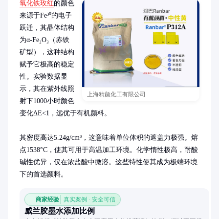
氧化铁玫红
的颜色
来源于Fe³⁰的电子
跃迁，其晶体结构
为α-Fe₂O₃（赤铁
矿型），这种结构
赋予它极高的稳定
性。实验数据显
示，其在紫外线照
上海精颜化工有限公司
射下1000小时颜色
变化ΔE<1，远优于有机颜料。

其密度高达5.24g/cm³，这意味着单位体积的遮盖力极强。熔
点1538°C，使其可用于高温加工环境。化学惰性极高，耐酸
碱性优异，仅在浓盐酸中微溶。这些特性使其成为极端环境
下的首选颜料。
商家经验
真实案例 · 安全可信
威兰胶墨水添加比例