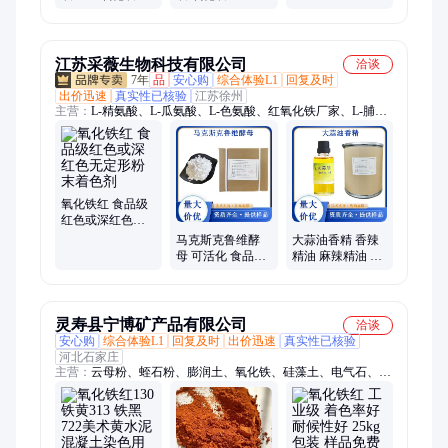
钠 CAS151-21-3
红 科研实验化工
粉 实验室分析试
原料 CAS1309-37-
剂 CAS1309-37-1
1
江苏采薇生物科技有限公司
洽谈
7年
品
安心购
综合体验L1
回复及时
出价迅速
真实性已核验
江苏徐州
主营：
L-精氨酸、L-瓜氨酸、L-色氨酸、红氧化铁厂家、L-脯氨
酸、L-赖氨酸、甘氨酸、L-亮氨酸、L-缬氨酸、L-苯丙氨酸、L-
酪氨酸、L-半胱氨酸、L-谷氨酰胺、支链氨基酸、蛋氨酸、丙氨
酸、L-组氨酸、复合氨基酸、维生素B1、维生素B2、维生素
B5、维生素B6、维生素C、维生素B12、香兰素
氧化铁红 食品级
红色或深红色无
定形粉末着色剂
马克斯克鲁维酵
大蒜油香精 香辣
母 可活化 食品级
精油 麻辣精油 花
原料 冻干粉 可定
椒精油 用于食品
制
等加香
灵寿县宁博矿产品有限公司
洽谈
安心购
综合体验L1
回复及时
出价迅速
真实性已核验
河北石家庄
主营：
云母粉、蛭石粉、膨润土、氧化铁、硅藻土、电气石、云
母片、麦饭石、石英砂、重晶石、sio2焊条、发热铁砂、耐火漂
珠、煅烧沸石、防火涂料、膨胀蛭石、空心漂珠、涂料彩砂、生
蛭石片、白色蛭石、实木木粉、染色彩砂、火山熔岩、晶体电介
质、滤料鹅卵石、生物质燃料