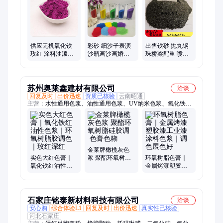
砂、陶瓷球、陶瓷砂、铝矾土、海泡石、木粉、木质纤维、电气
石粉、锗石粉、橡胶颗粒、轮胎颗粒、石英砂、白云石
供应无机氧化铁
彩砂 细沙子表演
出售铁砂 抛丸钢
玫红 涂料油漆添
沙瓶画沙画婚庆
珠桥梁配重 喷砂
加用桃红色粉 其
沙儿童手工沙许
除锈可用 支持定
他颜色可定制
愿砂散砂陶
制
苏州奥莱鑫建材有限公司
洽谈
回复及时
出价迅速
资质已核验
云南昭通
主营：
水性通用色浆、油性通用色浆、UV纳米色浆、氧化铁红
油性色浆、纳米固化地坪漆
金莱牌橄榄灰色
实色大红色膏｜
浆 聚酯环氧树脂
环氧树脂色膏｜
氧化铁红油性色
硅胶调 色膏色糊
金属烤漆塑胶漆
浆｜环氧树脂胶
工业漆涂料色浆
调色｜玫红深红
｜调色展色好
石家庄铭泰新材料科技有限公司
洽谈
安心购
综合体验L1
回复及时
出价迅速
真实性已核验
河北石家庄