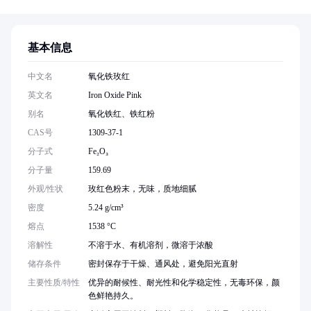
基本信息
中文名
氧化铁玫红
英文名
Iron Oxide Pink
别名
氧化铁红、铁红粉
CAS号
1309-37-1
分子式
Fe₂O₃
分子量
159.69
外观/性状
玫红色粉末，无味，质地细腻
密度
5.24 g/cm³
熔点
1538 °C
溶解性
不溶于水、有机溶剂，微溶于浓酸
储存条件
密封保存于干燥、通风处，避免阳光直射
主要性质/特性
优异的耐候性、耐光性和化学稳定性，无毒环保，颜
色鲜艳持久。