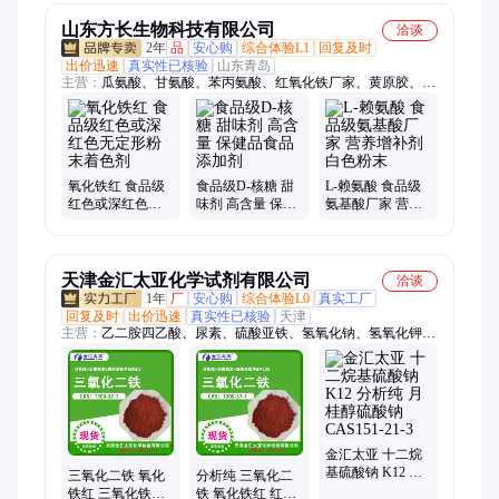
山东方长生物科技有限公司
洽谈
2年
品
安心购
综合体验L1
回复及时
出价迅速
真实性已核验
山东青岛
主营：
瓜氨酸、甘氨酸、苯丙氨酸、红氧化铁厂家、黄原胶、海
藻酸钠、羧甲基纤维素钠、氯化胆碱、瓜尔胶、结冷胶、维生素
b1、维生素b2、维生素b12、维生素b6、维生素b5、谷氨酰胺、
温轮胶、定优胶、丙氨酸、氨基葡萄糖盐酸盐、聚丙烯酸钠、明
胶
氧化铁红 食品级
食品级D-核糖 甜
L-赖氨酸 食品级
红色或深红色无
味剂 高含量 保健
氨基酸厂家 营养
定形粉末着色剂
品食品添加剂
增补剂白色粉末
天津金汇太亚化学试剂有限公司
洽谈
1年
厂
安心购
综合体验L0
真实工厂
回复及时
出价迅速
真实性已核验
天津
主营：
乙二胺四乙酸、尿素、硫酸亚铁、氢氧化钠、氢氧化钾、
亚硫酸氢钠、硫酸铵、无水亚硫酸钠、氯化钙、磷酸二氢钾、硫
酸亚铁铵、草酸钠、磷酸氢二钠、硫酸锌、硫代硫酸钠、磷酸二
氢钠、无水碳酸钠、分子筛、硫酸钾、硫酸锰、三氯化铁、碳酸
铵、乙酸钠、硼砂、水杨酸
金汇太亚 十二烷
基硫酸钠 K12 分
三氧化二铁 氧化
分析纯 三氧化二
析纯 月桂醇硫酸
铁红 三氧化铁锈
铁 氧化铁红 红铁