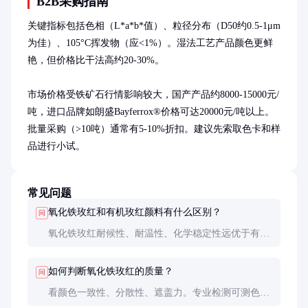
B2B采购指南
关键指标包括色相（L*a*b*值）、粒径分布（D50约0.5-1μm
为佳）、105°C挥发物（应<1%）。湿法工艺产品颜色更鲜
艳，但价格比干法高约20-30%。

市场价格受铁矿石行情影响较大，国产产品约8000-15000元/
吨，进口品牌如朗盛Bayferrox®价格可达20000元/吨以上。
批量采购（>10吨）通常有5-10%折扣。建议先索取色卡和样
品进行小试。
常见问题
氧化铁玫红和有机玫红颜料有什么区别？
问
氧化铁玫红耐候性、耐温性、化学稳定性远优于有机
颜料，但颜色饱和度稍低。有机颜料颜色更鲜艳但易
褪色，适合室内短期使用。
如何判断氧化铁玫红的质量？
问
看颜色一致性、分散性、遮盖力。专业检测可测色差
ΔE、吸油量、挥发物含量等指标。优质产品批次间色