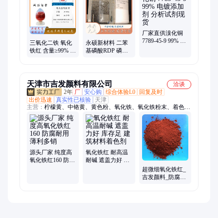
厂家直供溴化铜
7789-45-9 99% 电
三氧化二铁 氧化
永硕新材料 二苯
镀添加剂 分析试
铁红 含量≥99% 电
基磷酸RDP 磷系
剂现货
池级 用作正极材
阻燃剂 橡塑制品
料
加工专用
天津市吉发颜料有限公司
洽谈
2年
厂
安心购
综合体验L0
回复及时
出价迅速
真实性已核验
天津
主营：
柠檬黄、中铬黄、黄色粉、氧化铁、氧化铁粉末、着色
剂、红颜料、染料颜料、粉末颜料、颜料定制、彩瓦颜料、建材
涂料、耐晒颜料、地坪颜料、彩色涂料、着色染料、路面颜料、
无机颜料、铬黄颜料、水泥绿色粉、建材水泥砖、沥青专用色
粉、建筑用塑料棕、耐高温型颜料、耐高温供用颜料
源头厂家 纯度高
氧化铁红 耐高温
氧化铁红160 防腐
耐碱 遮盖力好 库
耐用 薄利多销
存足 建筑材料着
超微细氧化铁红_
色剂
吉发颜料_防腐耐
高温_经销商