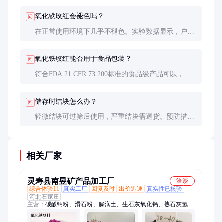
差ΔE<0.5。
氧化铁玫红会褪色吗？
问
在正常使用环境下几乎不褪色。实验数据显示，户外
暴晒10年颜色变化ΔE<2，远优于有机颜料的ΔE>10。
氧化铁玫红能否用于食品包装？
问
符合FDA 21 CFR 73.200标准的食品级产品可以，但
需查验供应商提供的检测报告和认证文件。
储存时结块怎么办？
问
轻微结块可过筛后使用，严重结块需退货。预防措施
是确保包装密封完好，存放在干燥环境中。
相关厂家
灵寿县南昱矿产品加工厂
洽谈
综合体验L1
真实工厂
回复及时
出价迅速
真实性已核验
河北石家庄
主营：
碳酸钙粉、滑石粉、膨润土、生石灰氧化钙、熟石灰氢氧
化钙、云母、云母岩片、珍珠岩、蛭石、玻璃粉、硅藻土、玻璃