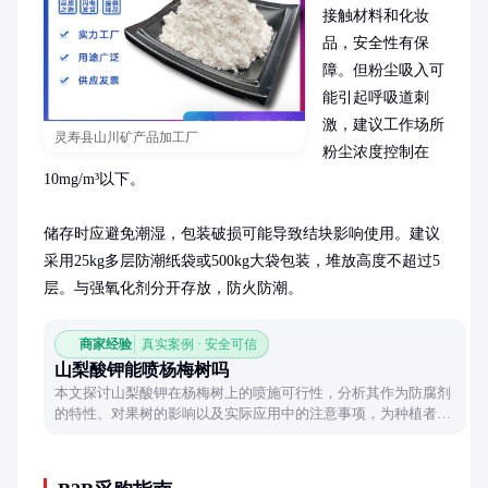
接触材料和化妆
品，安全性有保
障。但粉尘吸入可
能引起呼吸道刺
激，建议工作场所
灵寿县山川矿产品加工厂
粉尘浓度控制在
10mg/m³以下。

储存时应避免潮湿，包装破损可能导致结块影响使用。建议
采用25kg多层防潮纸袋或500kg大袋包装，堆放高度不超过5
层。与强氧化剂分开存放，防火防潮。
商家经验
真实案例 · 安全可信
山梨酸钾能喷杨梅树吗
本文探讨山梨酸钾在杨梅树上的喷施可行性，分析其作为防腐剂
的特性、对果树的影响以及实际应用中的注意事项，为种植者提
供科学参考。