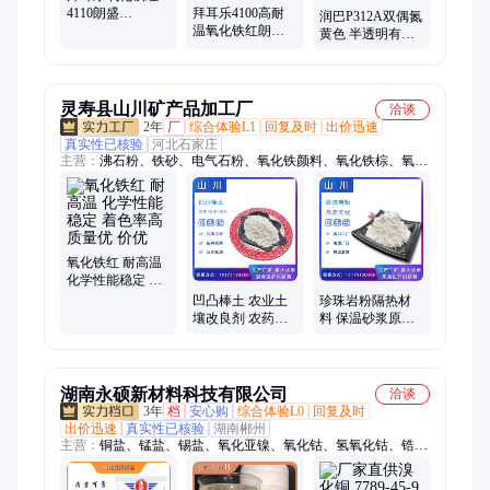
4110朗盛
拜耳乐4100高耐
润巴P312A双偶氮
BAYFERROX Red
温氧化铁红朗盛
黄色 半透明有机
高耐温无机颜料
BAYFERROX塑
颜料黄色粉颜料
红101
料涂料用无机颜
黄12
料红101
灵寿县山川矿产品加工厂
洽谈
2年
厂
综合体验L1
回复及时
出价迅速
真实性已核验
河北石家庄
主营：
沸石粉、铁砂、电气石粉、氧化铁颜料、氧化铁棕、氧化
铁灰、四氧化三铁、氧化铁黑、氧化铁黄、氧化铁红、除渣剂、
橡胶粉、高岭土、玻璃粉、磁粉、滑石粉、减水剂、碳酸钙、萤
石粉、红色颜料、硅微粉、耐火材料、伊利石粉、氟化钙粉、贝
壳粉
氧化铁红 耐高温
化学性能稳定 着
色率高 质量优 价
凹凸棒土 农业土
珍珠岩粉隔热材
优
壤改良剂 农药载
料 保温砂浆原料
体用凹凸棒土粉
用珍珠岩粉末 山
山川供应
川供应
湖南永硕新材料科技有限公司
洽谈
3年
档
安心购
综合体验L0
回复及时
出价迅速
真实性已核验
湖南郴州
主营：
铜盐、锰盐、锡盐、氧化亚镍、氧化钴、氢氧化钴、锆
盐、无卤环保抑烟阻燃剂、无卤环保阻燃剂