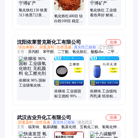
氧化铁红130 铁黄
氧化铁红 工业级
313 铁黑722美术
着色率好 耐候性
氧化铁红400目 钛
黄水泥混凝土染
好 25kg包装 样品
白粉100目 稳定性
色用 宁博矿产
免费 宁博矿产
好 皮革的着色 宁
博矿业
沈阳依莱普克斯化工有限公司
洽谈
综合体验L1
回复及时
出价迅速
真实性已核验
辽宁沈阳
主营：
异丙醇、苯甲醇、二丁酯、氧化铁红、酸酯dbe、二甲
苯、醋酸乙酯、醋酸丁酯、二辛酯、醋酸甲酯、醋酸正丙酯、醋
酸仲丁酯、纯苯、三甲苯、四甲苯、溶剂油、正丁醇、甲醇、乙
醇、乙二醇、碳酸二甲酯、三乙醇胺、磷酸、三氯乙烯
依梯埃 96% 国标
工业级氧化铁红
无机颜料 化工擦
依梯埃 工业级国
依梯埃 工业级纯
光剂
标立德粉 99% 白
丙乳液 纸张粘合
色颜料 25kg包装
剂 化工中间体 保
色保光好
武汉吉业升化工有限公司
洽谈
回复及时
出价迅速
真实性已核验
湖北武汉
主营：
福美钠、氨基磺酸、氨基化锂、五氧化二钒、氢氧化钾、
氧化铅、氢氧化钡、焦性没食子酸、次氯酸钙、漂粉精、酪蛋白