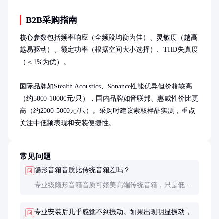
B2B采购指南
核心参数包括频率响应（全频段均衡为佳）、灵敏度（越高
越易驱动）、额定功率（根据空间大小选择）、THD失真度
（＜1%为优）。

国际品牌如Stealth Acoustics、Sonance性能优异但价格较高
（约5000-10000元/只），国内品牌如音联邦、惠威性价比更
高（约2000-5000元/只）。采购时建议索取样品实测，重点
关注中低频表现和安装便捷性。
常见问题
隐形音箱音质比传统音箱差吗？
问
专业级隐形音箱音质可媲美高端传统音箱，只是低频
下潜略逊。但声场自然度、均匀度往往更优，特别适
合全景声系统。
专业安装后几乎感觉不到振动。如果出现明显振动，
问