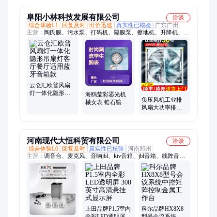
虎牌
阜阳小林科技发展有限公司
洽谈
综合体验L1
回复及时
出价迅速
真实性已核验
广东广州
主营：
陶氏膜、污水泵、打码机、隔膜泵、擦地机、升降机、减
速机、配电箱、上料机、养鱼泵、封边机、抽水泵、烘干机、晾
衣杆、暖风机、吹地机、合缝机、灌装机、增压泵、卷闸门、喷
雾机、控制器、潜水泵、气压罐、吸料机
云仓汇欧普风扇
灯一体化隐形吊
海鸥莹彩鎏光机
负压风机工业排
扇灯客厅餐厅适
械女表 锆石镶嵌
风扇大功率排气
用蓝牙音箱款
自动上链 耐磨耐
扇强力通风换气
刮
扇工厂养殖场抽
风机
河南现代大恒科贸有限公司
洽谈
综合体验L0
回复及时
真实性已核验
河南郑州
主营：
调音台、麦克风、音响jbl、ktv音箱、jbl音箱、线阵音
箱、家用音箱、山水音箱、会议室、led租赁、ktv音响、
jblmrx615、投影机、音频设备、小间距led、演出策划、百威音
响、投影手机、激光投影、上田音响、红叶幕布、全息投影、电
瓶音响、无线话筒、皇冠功放
上田品牌P1.5室内
科尔品牌HX8X8
全彩LED透明屏
型号会议系统中