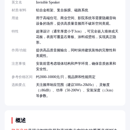
英文名
Invisible Speaker
材质/材料
铝合金框架、复合振膜、磁路系统
用途
用于高端住宅、商业空间、影院系统等需要隐藏音响
设备的场所，提供高质量音频而不破坏空间美观。
特性
超薄设计（通常厚度小于3cm），可完全嵌入墙体或天
花板，表面可覆盖石膏板、涂料或壁纸，实现真正隐
形。
作用/功能
提供高品质音频输出，同时保持建筑装饰的完整性和
美观性。
注意事项
安装前需考虑墙体结构和声学环境，确保音质效果和
安全性。
参考价格区间
约2000-10000元/只，视品牌和性能而定
选购要点
关注频率响应范围（建议50Hz-20kHz）、灵敏度
（≥86dB）、功率（50-200W）、安装深度（≤3cm）
等参数。
概述