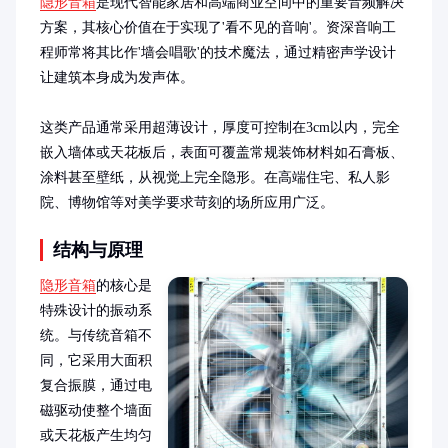
隐形音箱
是现代智能家居和高端商业空间中的重要音频解决
方案，其核心价值在于实现了'看不见的音响'。资深音响工
程师常将其比作'墙会唱歌'的技术魔法，通过精密声学设计
让建筑本身成为发声体。

这类产品通常采用超薄设计，厚度可控制在3cm以内，完全
嵌入墙体或天花板后，表面可覆盖常规装饰材料如石膏板、
涂料甚至壁纸，从视觉上完全隐形。在高端住宅、私人影
院、博物馆等对美学要求苛刻的场所应用广泛。
结构与原理
隐形音箱
的核心是
特殊设计的振动系
统。与传统音箱不
同，它采用大面积
复合振膜，通过电
磁驱动使整个墙面
或天花板产生均匀