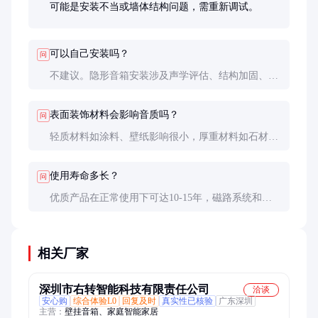
可能是安装不当或墙体结构问题，需重新调试。
可以自己安装吗？
问
不建议。隐形音箱安装涉及声学评估、结构加固、调
音校准等专业工序，必须由认证工程师操作。
表面装饰材料会影响音质吗？
问
轻质材料如涂料、壁纸影响很小，厚重材料如石材会
衰减高频。建议安装前咨询声学设计师。
使用寿命多长？
问
优质产品在正常使用下可达10-15年，磁路系统和振
膜采用特殊防老化材料。
相关厂家
深圳市右转智能科技有限责任公司
洽谈
安心购
综合体验L0
回复及时
真实性已核验
广东深圳
主营：
壁挂音箱、家庭智能家居