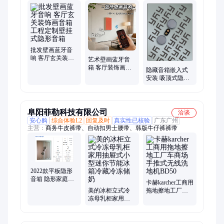
批发壁画蓝牙音
响 客厅玄关装饰
艺术壁画蓝牙音
画音箱 工程定制
箱 客厅装饰画音
隐藏音箱嵌入式
壁挂式隐形音箱
响 酒店民宿壁挂
安装 吸顶式隐形
隐形音箱 厂家批
音响 酒店会议室
发
高保真音响
阜阳菲勒科技有限公司
洽谈
安心购
综合体验L2
回复及时
真实性已核验
广东广州
主营：
商务牛皮裤带、自动扣男士腰带、韩版牛仔裤裤带
2022款平板隐形
音箱 隐形家庭影
卡赫karcher工商用
院音响 隐藏音箱
美的冰柜立式冷
拖地擦地工厂车
冻母乳柜家用抽
商场手推式无线
屉式小型迷你节
洗地机BD50
能冰箱冷藏冷冻
储奶