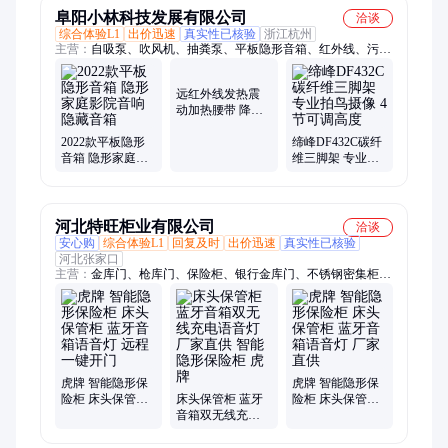
阜阳小林科技发展有限公司
洽谈
综合体验L1
出价迅速
真实性已核验
浙江杭州
主营：
自吸泵、吹风机、抽粪泵、平板隐形音箱、红外线、污水
泵、吹地机、合缝机、储物柜、增压泵、升降机、机械表、净化
器、柴油泵、配电箱、气垫床、游泳圈、风幕机、上料机、抽水
远红外线发热震
机、合管机、过滤网、官翻机、排污泵、折弯机、缠膜机
动加热腰带 降噪
设计 仿真人按摩
2022款平板隐形
缔峰DF432C碳纤
音箱 隐形家庭影
维三脚架 专业拍
院音响 隐藏音箱
鸟摄像 4节可调高
度
河北特旺柜业有限公司
洽谈
安心购
综合体验L1
回复及时
出价迅速
真实性已核验
河北张家口
主营：
金库门、枪库门、保险柜、银行金库门、不锈钢密集柜、
金库门厂家、不锈钢金库门、档案柜、投币柜、珠宝柜、虎牌保
险柜、投币保险柜、密集柜、密闭门、智能密集柜、安全门
虎牌 智能隐形保
虎牌 智能隐形保
险柜 床头保管柜
床头保管柜 蓝牙
险柜 床头保管柜
蓝牙音箱语音灯
音箱双无线充电
蓝牙音箱语音灯
远程一键开门
语音灯 厂家直供
厂家直供
智能隐形保险柜