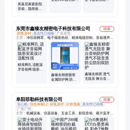
英嘉尼家庭影院
300英寸高清悬挂
控矩阵控制金属
音箱，隐形嵌入
式显示屏
工作台
式音响，影K唱歌
东莞市鑫臻友精密电子科技有限公司
洽谈
回复及时
真实性已核验
广东东莞
主营：
冲压筛网罩、电子烟发热丝、精准电阻控制、音箱透声筛
网、防刮耐用筛网、金属网格音响网、镍铬合金发热丝、电阻稳
定发热丝、口感优化发热丝、音响防尘筛网罩
精准网孔 适配蓝
牙音箱网 隐形安
装设计 适配性强
鑫臻友精密 透气
鑫臻友精密圆形
无阻音 舞台音响
金属防护网 防锈
防护网 透气不阻
防腐 抗冲击 家用
音质 防尘防刮双
影音设备优选
防护
阜阳菲勒科技有限公司
洽谈
安心购
综合体验L2
回复及时
出价迅速
真实性已核验
广东广州
主营：
机械设备、仪器设备、五金工具、影院音箱、碟片蓝牙播
放机、数码印花机、生化培养箱、石油干洗机、无刷充电锤、水
准仪、酒精测试仪、公共饮水机、工业洗衣机、混凝土养护箱、
迷你绣花机、螺杆式闸门、排卵测定仪、激光水平仪、电子平水