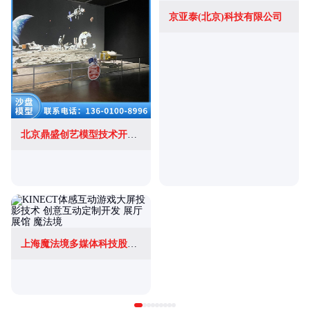
京亚泰(北京)科技有限公司
北京鼎盛创艺模型技术开发有限公司
上海魔法境多媒体科技股份有限公司