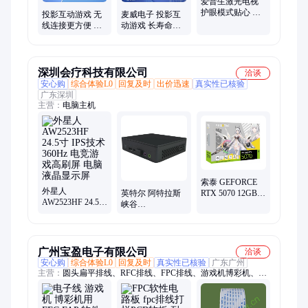
爱普生激光电视
护眼模式贴心 快
投影互动游戏 无
麦威电子 投影互
速开机响应 操作
线连接更方便 创
动游戏 长寿命灯
简单便捷
新显示技术 低噪
泡 自动对焦功能
音运行 麦威电子
创新显示技术
深圳会疗科技有限公司
洽谈
安心购
综合体验L0
回复及时
出价迅速
真实性已核验
广东深圳
主营：
电脑主机
索泰 GEFORCE
外星人
RTX 5070 12GB
英特尔 阿特拉斯
AW2523HF 24.5寸
台式 独立游戏电
峡谷
IPS技术 360Hz 电
竞 显卡 deepseek
NUC11ATKC2 C4
竞游戏高刷屏 电
人工智能
PE 微型 办公利器
脑液晶显示屏
家用影音 迷你主
机
广州宝盈电子有限公司
洽谈
安心购
综合体验L0
回复及时
真实性已核验
广东广州
主营：
圆头扁平排线、RFC排线、FPC排线、游戏机博彩机、连
接器、高温排线、纸排线、FFC排线