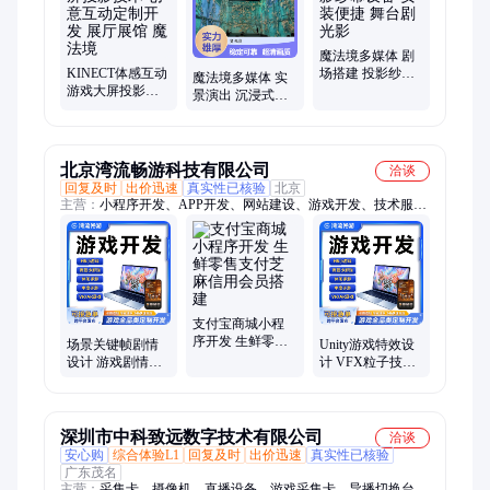
魔法境多媒体 剧
KINECT体感互动
场搭建 投影纱幕
魔法境多媒体 实
游戏大屏投影技
设备 安装便捷 舞
景演出 沉浸式投
术 创意互动定制
台剧光影
影 支持定制 舞台
开发 展厅展馆 魔
剧光影
法境
北京湾流畅游科技有限公司
洽谈
回复及时
出价迅速
真实性已核验
北京
主营：
小程序开发、APP开发、网站建设、游戏开发、技术服
务、游戏美术设计、软件开发、AI人工智能、SaaS服务、嵌入式
开发、硬件开发、区块链、量化交易、物联网、数字孪生、上位
机软件开发、原生app开发、单片机、网站开发、小程序、芯片
设计、测试服务、saas系统、网站改版建设、网站搭建
支付宝商城小程
序开发 生鲜零售
场景关键帧剧情
Unity游戏特效设
支付芝麻信用会
设计 游戏剧情分
计 VFX粒子技能
员搭建
镜绘制定制 技术
远程战斗特效源
实力过硬
文件制作
深圳市中科致远数字技术有限公司
洽谈
安心购
综合体验L1
回复及时
出价迅速
真实性已核验
广东茂名
主营：
采集卡、摄像机、直播设备、游戏采集卡、导播切换台、