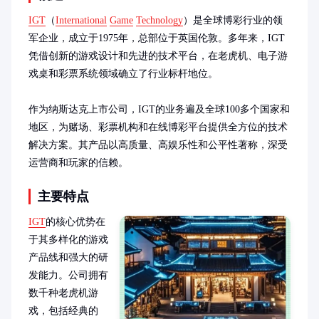
IGT
（
International
Game
Technology
）是全球博彩行业的领
军企业，成立于1975年，总部位于英国伦敦。多年来，IGT
凭借创新的游戏设计和先进的技术平台，在老虎机、电子游
戏桌和彩票系统领域确立了行业标杆地位。

作为纳斯达克上市公司，IGT的业务遍及全球100多个国家和
地区，为赌场、彩票机构和在线博彩平台提供全方位的技术
解决方案。其产品以高质量、高娱乐性和公平性著称，深受
运营商和玩家的信赖。
主要特点
IGT
的核心优势在
于其多样化的游戏
产品线和强大的研
发能力。公司拥有
数千种老虎机游
戏，包括经典的