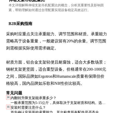
本文详细解释伸缩支架吊机配重比的概念，分析其重要性及影响因
素，帮助理解如何通过合理配重实现设备稳定高效运行。
B2B采购指南
采购时应重点关注承重能力、调节范围和材质。承重能力
需略高于设备重量，一般建议留有20%的余量。调节范围
则需根据实际使用需求确定。

材质方面，铝合金支架轻便且耐腐蚀，适合大多数场景；
钢材支架更坚固，适合重型设备。价格通常在200-1000元
之间，国际品牌如Ergotron和Humanscale质量有保障但价
格较高，国内品牌如乐歌和NB性价比较高。
常见问题
问
内翻转升降支架能承重多少？
一般承重范围为5-15公斤，具体取决于支架材质和结构。选购
问
安装时需要注意什么？
时应确保承重能力略高于设备重量，建议留有20%余量。
首先确认安装面的承重能力，其次检查所有配件是否齐全。安