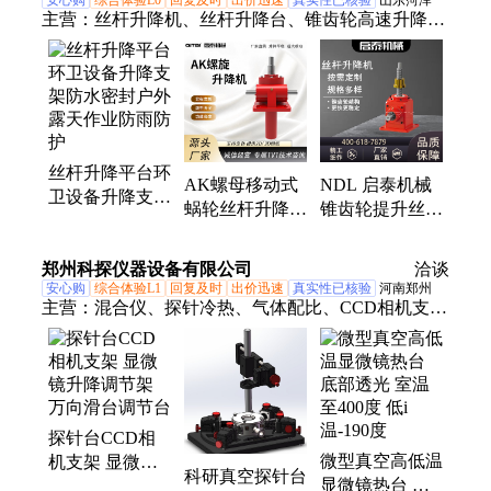
安心购
综合体验L0
回复及时
出价迅速
真实性已核验
山东菏泽
主营：
丝杆升降机、丝杆升降台、锥齿轮高速升降
机、齿轮齿条快速丝杆升降机、蜗轮蜗杆升降机、螺
旋丝杆升降机、涡轮蜗杆升降机、螺旋升降机、丝杠
升降机、电动丝杆升降机、手摇丝杆升降机、丝杆升
降机构、联动丝杆升降机、同步丝杆升降机、sja丝杆
升降机、sjb丝杆升降机、swl丝杆升降机、非标丝杆
丝杆升降平台环
升降机、涡轮螺旋升降机、回转驱动、电动推杆、SE
AK螺母移动式
NDL 启泰机械
卫设备升降支架
回转驱动
蜗轮丝杆升降台
锥齿轮提升丝杆
防水密封户外露
低漏油密封箱体
升降机 精准度
天作业防雨防护
印刷机械升降传
高支持定制低噪
郑州科探仪器设备有限公司
洽谈
动设备
音厂家
安心购
综合体验L1
回复及时
出价迅速
真实性已核验
河南郑州
主营：
混合仪、探针冷热、气体配比、CCD相机支
架、真空加热、真空封装、试管真空、气敏测试、真
空机组、湿度发生器、表面处理机、高温真空热、真
空封管机、滚筒等离子、流量显示仪器、温湿度传感
器、旋转密封试管
探针台CCD相
微型真空高低温
机支架 显微镜
科研真空探针台
显微镜热台 底
升降调节架 万