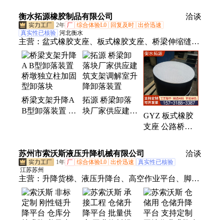
厂家 抗震支座
座 建筑钢结构
立柱加固型卸落
KLQZ GQZ
球型支座
衡水拓源橡胶制品有限公司
块
洽谈
2年
厂
综合体验L0
回复及时
出价迅速
真实性已核验
河北衡水
主营：
盆式橡胶支座、板式橡胶支座、桥梁伸缩缝、
梳齿板伸缩缝、桥梁卸落块、声测管
桥梁支架升降A
拓源 桥梁卸落
B型卸落装置 桥
块厂家供应建筑
GYZ 板式橡胶
墩独立柱加固型
支架调解室升降
支座 公路桥梁
卸落块
卸落装置
圆形减震垫块
GJZF4 四氟滑
苏州市索沃斯液压升降机械有限公司
洽谈
板支座
1年
厂
综合体验L0
出价迅速
真实性已核验
江苏苏州
主营：
升降货梯、液压升降台、高空作业平台、脚踏
平台搬运车、装卸货平台定制