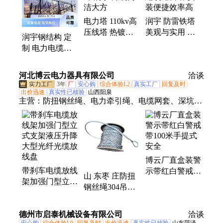
一体化基站、ETC门型架、测风塔、雷达塔
电力塔 110kv高
润宇 防雷铁塔
压线塔 热镀锌
美观与实用 建
润宇钢结构 定
润宇 外观简洁
筑避雷塔 安装
制 电力电缆支
大方
便捷效率高
架 升降限高龙
门架 提升能源
河北博云电力器具有限公司
洽谈
利用率
3年
厂
安心购
综合体验L2
真实工厂
回复及时
出价迅速
真实性已核验
山西阳泉
主营：
防扭钢丝绳、电力牵引绳、电缆网套、深坑作
业一体机、电缆输送机、电缆放线架、电缆放线盘、
导线压接机、紧线器螺旋地桩、电缆输送拖车
博云厂直盒装警
带刹车电缆放线
示带红白警戒带
山 东枣 庄防扭
架加强门型立式
100米手提式安
钢丝绳304吊机
支架液压升降大
全
起重不缠绕非标
型光纤光缆放线
钢索绳防旋转
德州市启泰机械设备有限公司
盘
洽谈