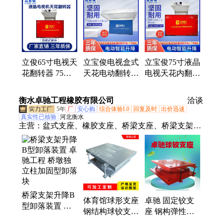
降器、内翻升降器、电动升降器、升降器摄像、液晶
屏升降器、电动升降吊架、显示器翻转架、投影仪、
伸缩架、茶台茶几、电动吊架、电视天花、电视底
座、铝合金液晶屏、电动天花吊架、会议牌液晶屏
立俊65寸电视天
立宝俊电视盒式
立宝俊75寸液晶
花翻转器 75寸
天花电动翻转器
电视天花内翻转
液晶电视内翻转
电视机折叠内翻
器电视电动翻转
升降支架
转升降支架
升降支架
衡水卓驰工程橡胶有限公司
洽谈
5年
厂
安心购
综合体验L0
回复及时
出价迅速
真实性已核验
河北衡水
主营：
盆式支座、橡胶支座、桥梁支座、桥梁支架、
桥梁伸缩缝、钢结构支座、球铰支座、板式橡胶支座
桥梁支架升降B
体育馆球形支座
卓驰 固定铰支
型卸落装置 卓
钢结构球铰支座
座 钢构弹性支
驰工程 桥墩独