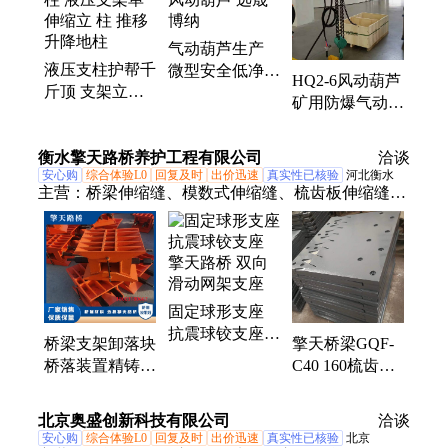
气动葫芦生产
液压支柱护帮千
微型安全低净空
HQ2-6风动葫芦
斤顶 支架立柱
风动葫芦 远晟
矿用防爆气动葫
液压支架单伸缩
博纳
芦 耐酸碱 使用
立 柱 推移升降
简单
衡水擎天路桥养护工程有限公司
地柱
洽谈
安心购
综合体验L0
回复及时
出价迅速
真实性已核验
河北衡水
主营：
桥梁伸缩缝、模数式伸缩缝、梳齿板伸缩缝、
支架卸落块、橡胶板式伸缩缝、桥梁支座、板式橡胶
支座、盆式支座、球形支座、球铰支座、抗震支座、
铰钢支座、滑移支座、凿毛带、密封胶、止浆带、抗
震锚栓、铅芯支座、伸缩装置、滑动支座、固定支
固定球形支座
座、橡胶棒、止水带、止水条、卸落块、止水胶
抗震球铰支座
桥梁支架卸落块
擎天桥梁GQF-
擎天路桥 双向
桥落装置精铸高
C40 160梳齿板
滑动网架支座
调节卸梁装配式
型伸缩缝D80模
A型B型升降卸
数式
北京奥盛创新科技有限公司
洽谈
落架
安心购
综合体验L0
回复及时
出价迅速
真实性已核验
北京