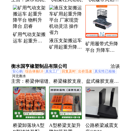
机、液压支架搬运车、矿山平板车升降机、液压升降
车、矿用履带式升降平台、矿用起重升降平台、可移
动矿山升降机、矿山升降平台平板车、液压回转钻
机、煤矿用深孔钻机、全液压坑道钻机、气动履带式
矿用气动支架搬
平板车、履带式全液压钻机、抓管车、管路辅助安装
液压支架搬运车
运车 起重升降
车、矿用气动管路安装车、矿用气动抓管车、抓举
矿用履带式升降
矿用起重升降平
平台 物料升降
车、矿用气动抓举车、矿用平板车、地质钻孔用坑道
平台 升降车厂
台 厂家现货 机
台 启睿
钻机、坑道钻机、履带式平板车
家 爬坡能力强
动灵活 操作省
运速快成本低
衡水国亨橡塑制品有限公司
力
洽谈
启睿
安心购
综合体验L0
真实工厂
回复及时
出价迅速
真实性已核验
河北衡水
主营：
桥梁伸缩缝、桥梁橡胶支座、盆式橡胶支座、
升降支座、板式橡胶支座、建筑支座、橡胶止水带、
网架球铰支座、球型钢支座、单组份聚硫密封胶、双
组份聚硫密封胶、双组份聚氨酯密封胶、单组份聚氨
酯密封胶、橡胶气囊、遇水膨胀止水胶、管道封堵气
囊、建筑隔震软管
桥梁卸落块A型
A型桥梁支架升
公路桥梁减震支