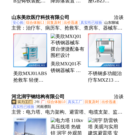
B型铸铁装配式
降卸落装置 国
座GBZJ
卸落装置支架标
亨橡塑 桥墩加
200*200*35 矩
高调节升降支座
固型B型卸落块
形板式橡胶支座
山东美欣医疗科技有限公司
洽谈
安心购
综合体验L1
回复及时
出价迅速
真实性已核验
山东聊城
主营：
治疗车、病历车、抢救车、查房车、器械车、
麻醉车、abs转运车、发药车、护理车、抢救床、发
药推车、abs护理车、医用推车、药品推车、abs换药
车、abs仪器车、急救推车、病历夹车、治疗推车、
病历推车、病历夹推车、医疗婴儿床、实验室推车、
美欣MXQ01不
医用一体机、不锈钢治疗车
锈钢器械车 摆
美欣MXJ01ABS
不锈钢多功能治
台便捷配备有围
抢救车 轻便快
疗车MXZ13 结
栏设计
速上手 盐水支
构稳固 满足各
架可升降调节
科室日常操作
河北润宇钢结构有限公司
洽谈
2年
厂
综合体验L0
真实工厂
回复及时
出价迅速
真实性已核验
河南濮阳
主营：
电力塔、电力架构、避雷塔、电缆支架、监控
塔、单管塔、防雷塔、工艺装饰塔、广场灯杆塔、电
站钢构架、避雷角钢塔、美化景观树塔、瞭望塔、通
讯塔、装饰塔、消防训练塔、监控杆、广播电视塔、