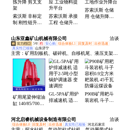
苏索沃斯 仓储
索沃斯 非标定
苏索沃斯 承接
用 仓储升降平
制 刚性链升降
工程 仓储升降
台 支持定制 工
平台 仓库分拣
平台 批量供应
地作业升降台
升降 剪叉支架
工业物料提升平
山东亚鑫矿山机械有限公司
洽谈
台
5年
档
安心购
综合体验L1
回复及时
出价迅速
真实性已核验
山东济宁
主营：
矿用刮板机、破碎机、自移机尾、液压支架千
斤顶、液压支架油缸、矿用圆环链、转载机、中部
槽、马蹄连接环、钻机、钻杆、钻头、耙斗装岩机、
双速绞车、调度绞车、回柱绞车、炉排减速机、无极
减速机、往复式给煤机、甲带式给煤机、给煤机驱动
总成
GL-5PA矿用炉
P90B矿用耙斗
矿用尾梁伸缩油
排减速机 适用
装岩机 斗子容
缸 140/85/700液
于2-5吨小型锅
积0.9立方米耙
压支架用千斤顶
炉调速器 变速
装机 45千瓦防
配件 摇臂升降
河北启睿机械设备制造有限公司
调控
爆运煤设备
洽谈
立柱
综合体验L0
回复及时
出价迅速
真实性已核验
河北石家庄
主营：
探水钻机、气动架柱式钻机、气动履带式钻