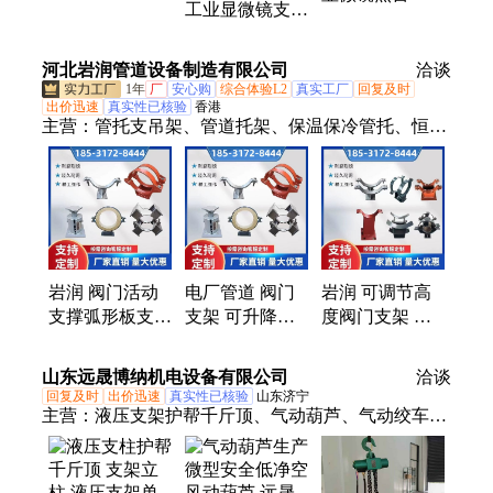
工业显微镜支架
部透光 室温至
向滑台调节台
显微升降精调滑
400度 低i温-190
台 调焦手轮
度
河北岩润管道设备制造有限公司
洽谈
1年
厂
安心购
综合体验L2
真实工厂
回复及时
出价迅速
真实性已核验
香港
主营：
管托支吊架、管道托架、保温保冷管托、恒力
弹簧支架、弹簧支吊架、蛭石管托
岩润 阀门活动
电厂管道 阀门
岩润 可调节高
支撑弧形板支撑
支架 可升降
度阀门支架 天
可升降支架 管
DN20 可调节支
然气管道可升降
道支撑高度可调
架 岩润
支座 弧形板调
山东远晟博纳机电设备有限公司
洽谈
节支座
节活动支撑
回复及时
出价迅速
真实性已核验
山东济宁
主营：
液压支架护帮千斤顶、气动葫芦、气动绞车、
激光熔覆