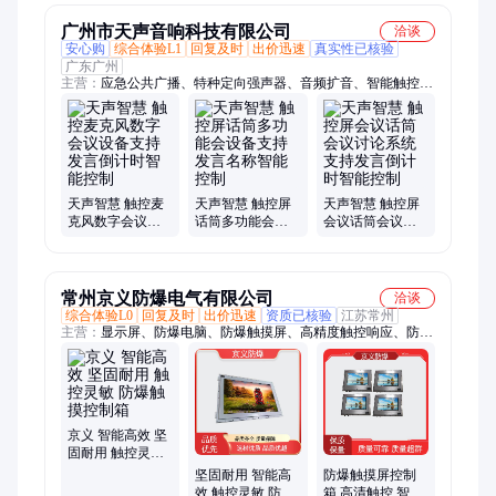
应器
MBT-0213
广州市天声音响科技有限公司
洽谈
安心购
综合体验L1
回复及时
出价迅速
真实性已核验
广东广州
主营：
应急公共广播、特种定向强声器、音频扩音、智能触控会
议话筒、强声器专用功放、音箱音响、数字功放、线阵音箱、专
业功放、专业扩声、电子周边、中控矩阵、无线广播、远程喇
叭、教学音箱、会议扩声、无线麦克风、专业麦克风、反馈抑制
器、IP网络广播、天线放大器、会议摄像机、HDMI矩阵
天声智慧 触控麦
天声智慧 触控屏
天声智慧 触控屏
克风数字会议设
话筒多功能会设
会议话筒会议讨
备支持发言倒计
备支持发言名称
论系统支持发言
时智能控制
智能控制
倒计时智能控制
常州京义防爆电气有限公司
洽谈
综合体验L0
回复及时
出价迅速
资质已核验
江苏常州
主营：
显示屏、防爆电脑、防爆触摸屏、高精度触控响应、防爆
危废库、防爆监视器、防爆通风柜、标签打印机
京义 智能高效 坚
固耐用 触控灵敏
防爆触摸控制箱
坚固耐用 智能高
防爆触摸屏控制
效 触控灵敏 防爆
箱 高清触控 智能