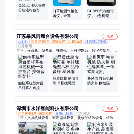
金普LC-4000等度
分析液相色谱仪
口罩检测气相色
GC7890气相色谱
厂家，彩色触控
谱仪，金普
仪，白色机壳，
屏，智能控制
GC7890型源头厂
金普源头工厂售
家技术先进
后完善
江苏暴风雨舞台设备有限公司
洽谈
安心购
综合体验L0
回复及时
出价迅速
真实性已核验
江苏泰州
主营：
横条幕、侧条幕、升降机、吊杆控制台、数字控制台、机
械控制台、舞台机械、舞台灯光、吊杆杆体、舞台大幕、双层桁
架、舞台天幕、灯光吊杆、舞台檐幕、舞台会幕、舞台吊杆机、
三角笼杆体、舞台横帘幕、舞台侧帘幕、层绕绳型吊杆、单排绕
绳型吊杆
品质优越 制动可
暴风雨 舞台机械
触控系统型舞台
靠 单排绕绳型吊
防火幕 刚性隔离
吊杆幕布点控机
杆 品种多样 暴风
幕_一体式阻尼机
械一体控制台 按
雨
钮智能防抖
深圳市永洋智能科技有限公司
洽谈
综合体验L0
回复及时
资质已核验
广东深圳
主营：
文具机械设备、医用器械设备、化妆品组装设备、组装生
产线设备、采血器、试剂卡、试剂盒、采血针、验孕笔、水彩
笔、碳壳笔、五金塑胶、电子电器元件、末梢采血针、足跟采血
器、胶体金试剂盒、采血管、修正液、眼线笔罐装设备、圆珠笔