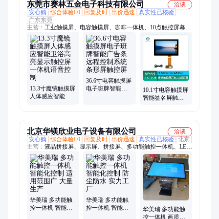
东莞市赛林五金电子科技有限公司
洽谈
安心购
综合体验L0
回复及时
出价迅速
真实性已核验
广东东莞
主营：
工业触摸屏、电容触摸屏、咖啡一体机、10点触控屏幕、
工控查询触控面板、工业触控一体机、电容触控屏、数控机床触
控屏、自助售货机触控屏、高亮触摸显示器、21.5寸电容触摸
屏、全贴合窄边框触摸显示、安卓系统触摸一体机、10.1寸触摸
一体机、工业级电容触摸屏、触摸显示器、电容触摸屏工控一体
机、窄边电容触摸屏、18.5寸触摸显示器、嵌入式工控一体机、
17寸电容触摸屏、12.5寸电容触摸屏、36.6寸电容触摸屏
36.6寸电容触摸屏
13.3寸魔镜触摸屏
电子班牌智能广
10.1寸电容触摸屏
人体感应智能卫
告条远程控制系
智能签名屏触控
浴高亮显示触控
统条形屏触控屏
屏数控机床控制
屏一体机语音控
系统界面触屏
制
北京华镁欣业电子设备有限公司
洽谈
安心购
综合体验L0
回复及时
出价迅速
真实性已核验
北京
主营：
液晶拼接屏、显示屏、拼接屏、多功能触控一体机、LED
显示屏、液晶显示屏、LED全彩屏、裸眼3D、壁挂广告机、画框
广告机、会议一体机、立式广告机、交互式电子白板、平板一体
机、斜面一体机、电子升降沙盘、立式红外触摸广告机
华美瑞 多功能触
华美瑞 多功能触
控一体机 智能化
控一体机 智能化
华美瑞 多功能触
控制 适用范围广
控制 防尘防水 实
控一体机 画质细