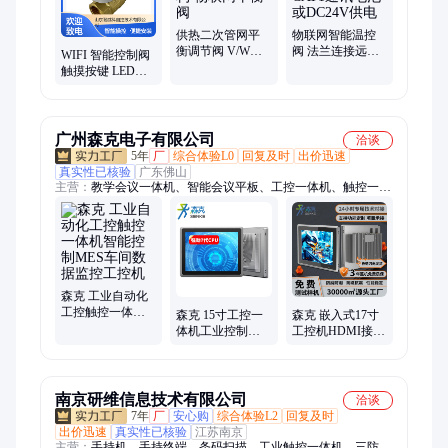
供热二次管网平
物联网智能温控
衡调节阀 V/W型
阀 法兰连接远程
WIFI 智能控制阀
阀芯结构 物联网
控制4G-CAT1通
触摸按键 LED指
平衡阀
讯电池或DC24V
示 远程控制 低功
供电
耗
广州森克电子有限公司
洽谈
5年
厂
综合体验L0
回复及时
出价迅速
真实性已核验
广东佛山
主营：
教学会议一体机、智能会议平板、工控一体机、触控一体
机、工业触控一体机、壁挂广告机、液晶广告机、户外广告机、
纳米智慧黑板、人脸识别测温一体机、排队叫号机、LED全彩
屏、触摸显示屏、自助借还书机、自助终端机、触摸查询一体
机、液晶拼接屏、会议一体机、直播屏、智能书柜、LED拼接
屏、测温机器人、触摸一体机
森克 工业自动化
工控触控一体机
森克 15寸工控一
森克 嵌入式17寸
智能控制MES车
体机工业控制智
工控机HDMI接口
间数据监控工控
能触控工控机车
无风扇全封闭电
机
间MES数据监控
容触摸屏工业一
管理
体机
南京研维信息技术有限公司
洽谈
7年
厂
安心购
综合体验L2
回复及时
出价迅速
真实性已核验
江苏南京
主营：
手持机、手持终端、条码扫描、工业触控一体机、三防平