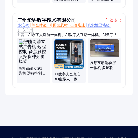
触摸控制箱 京义
高效 坚固耐用 京
义
广州华羿数字技术有限公司
洽谈
安心购
综合体验L0
回复及时
出价迅速
真实性已核验
广东广州
主营：
Al数字人巡航一体机、AI数字人互动一体机、AI数字人全
息仓、AI数字人全息柜、AI数字人自助一体机、AI数字人触摸
一体机、双面翻译机、滑轨屏、电动滑轨屏、互动滑轨屏、多屏
联动滑轨屏、LED开合滑轨屏、OLED透明屏、OLED柔性屏、
OLED双面屏、OLED柔性拼接屏、LED显示屏、COB小间距显
示屏、LED全彩屏、数字人液晶广告机、LED柔性屏、AI全息展
展厅互动滑轨屏
一体机 多屏联动
示柜、数字人自助终端一体机、AI数字人广告机、AI自助机
智能高清立式广
人机互动 自由定
告机 远程控制 多
AI数字人全息仓
制
点触控 支持多种
3D虚拟人一体机
分屏模式
透明讲解员展示
柜 源头厂家