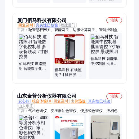
大量生产
力工厂
腻 亮度可调 智能
化控制
厦门佰马科技有限公司
洽谈
回复及时
真实性已核验
福建厦门
主营：
5g智慧杆网关、智能网关、边缘计算网关、智能控制盒、
智慧杆云平台、工业5G网关、工业网关、无线网关、物联网云
盒、5g网关、灯杆云盒、工业路由器、无线路由器、多功能网
关、综合杆网关、多功能杆网盒、5g综合杆云盒、智慧路灯杆网
关、综合杆网盒、智能灯控器、智能路灯网关、4g网关、防水网
关
佰马科技 智能集
佰马科技 道路照
中控制器 批量管
明 智能数字化控
控 7寸触控屏 景
佰马科技 在线监
制器 多设备联动
观照明
测 7寸触控屏 智
7寸触控屏
能数字化控制器
山东金普分析仪器有限公司
洽谈
安心购
综合体验L0
回复及时
出价迅速
真实性已核验
山东枣庄
主营：
气相色谱仪、变压器油色谱仪、便携式色谱仪、液相色谱
仪、顶空进样器、热解析仪、岩石热解仪、煤自燃倾向性测定仪