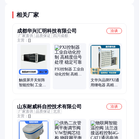
相关厂家
成都华兴汇明科技有限公司
洽谈
厂家直供
品质保证
四川成都
主营：
[]
PXI控制器 工业自
动化控制 高精度
信号处理 稳定可
触摸屏开关矩阵
文华兴品牌PXI通
靠
智能控制 工业级
用继电器 高精度
品质 稳定耐用
工业控制开关元
件
山东耐威科自控技术有限公司
洽谈
厂家直供
品质保证
北京
主营：
[]