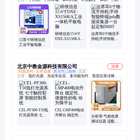
板电脑、加固平板电脑、加固笔记本、加固笔记本电脑、三防笔
记本电脑、三防笔记本、工业一体机、工业平板电脑、军工笔记
本、手持终端PDA、手持数据采集器、触摸屏工控机、手持工业
平板电脑、工业pad、固定式扫码器、视觉扫码器、大视野扫码
器、RFID手持终端、二维码手持机、工业电脑、工业计算机、
触摸屏工业电脑
研维信息15.6寸
达席耳6寸物流手
DXE-XS156KA工
持机|手持智能终
12英寸研维信息
业一体机平板电
端|pda数据采集器
工业平板电脑 嵌
脑
一台起定制N60T
入式触控一体机
物流智能控制适
用
北京中教金源科技有限公司
洽谈
回复及时
出价迅速
真实性已核验
北京
主营：
氙灯光源、光化学反应、多功能光纤、双层石英冷阱、气
相色谱仪、光电反应釜、长弧氙灯、4A方斑、光热协同、光诱
导合成、光化学反应釜、石英冷阱、恒压进样仪、微型反应釜、
内照光化学反应器、升降台、多功能光纤光源、太阳光模拟器、
光纤光源、模拟日光、光化学反应仪、LED光源、汞灯光源、微
型反应系统
CEL-PF300-T10氙
CEL-LMP400电动
灯光源系统 七寸
升降台 稳定性、
分析用 气相色谱
触控彩屏 智能控
便捷性的电 动升
测试仪器 适配多
制系统
降平台
场景 塑料成分分
析