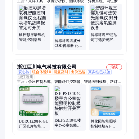
主营：
采样工具、水质分析仪、测试系统、分析系统、同位素分
析仪
触控彩屏增氧机
智感环境三键九
智能控制溶氧仪
键可选荧光溶氧
智感环境四波长
远程自动增氧故
仪 野外便携溶氧
COD传感器 化工
障报警定时开关
监测设备
园区高盐高浊废
水监测
浙江巨川电气科技有限公司
洽谈
安心购
综合体验L0
回复及时
出价迅速
真实性已核验
浙江温州
主营：
余压控制系统、智能路灯控制器、智能照明模块、路灯节
电装置
ISE.PSD.104C楼
DDRC1220FR-GL
孵化园智能照明
宇办公室智能照
厂区仓库智能照
控制模块A1-
明控制模块触控
明控制模块触控
MYD-1306/16 场
开关面板
主机 长距雷达感
景触控面板A1-