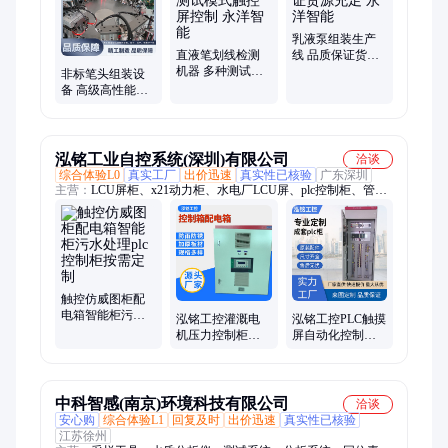
乳液泵组装生产
直液笔划线检测
线 品质保证货源
机器 多种测试模
充足 永洋智能
非标笔头组装设
式触控屏控制 永
备 高级高性能
洋智能
PLC配合触控屏控
制 永洋智能
泓铭工业自控系统(深圳)有限公司
洽谈
综合体验L0
真实工厂
出价迅速
真实性已核验
广东深圳
主营：
LCU屏柜、x21动力柜、水电厂LCU屏、plc控制柜、管廊
自控系统控制柜、恒压供水plc控制柜、水泵plc控制柜、软启动
控制柜、变频器控制柜、市政供水泵站控制柜、农田灌溉水泵控
制柜、调蓄plc池控制柜、闸门现地控制箱、水库提水泵站控制
柜、雨水排涝泵站控制柜、泵站LCU现地控制柜、污水处理plc控
制柜、恒温恒湿控制柜、废气处理plc控制柜、废水处理控制柜、
双电源控制柜、水电站机组LCU屏、河涌泵站闸门LCU屏
触控仿威图柜配
电箱智能柜污水
泓铭工控灌溉电
泓铭工控PLC触摸
处理plc控制柜按
机压力控制柜水
屏自动化控制箱
需定制
泵新风机组控制
配电柜成套工厂
箱非标定制
定制
中科智感(南京)环境科技有限公司
洽谈
安心购
综合体验L1
回复及时
出价迅速
真实性已核验
江苏徐州