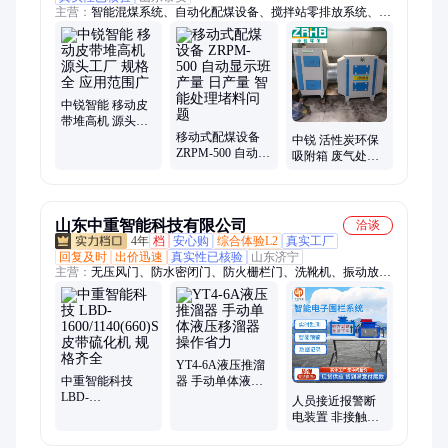
主营：
智能混煤系统、自动化配煤设备、搅拌站零排放系统、移
动式配煤机、固定式配煤机、电脑配煤机、砂石分离机、废气处
理设备、布袋除尘器、喷漆废气处理、光解净化设备、喷漆净化
设备
中锐智能 移动皮
带堆高机 源头工
厂 规格全 应用范
移动式配煤设备
中锐 活性炭环保
围广
ZRPM-500 自动显
吸附箱 废气处理
示班产量 日产量
设备 应用范围广
智能处理堵料问
净化效果好
题
山东中重智能科技有限公司
洽谈
4年
档
安心购
综合体验L2
真实工厂
回复及时
出价迅速
真实性已核验
山东济宁
主营：
无压风门、防水密闭门、防火栅栏门、洗靴机、振动放矿
机、瓦斯稀释器、孔板流量计、防回火装置、瞬变电磁仪、井下
电视、矿用摄像仪、音视频记录仪、矿用平板车、固定式矿车、
翻斗式矿车、气动绞车、调度绞车、启闭风门绞车
YT4-6A液压推溜
中重智能科技
器 手动单体液压
LBD-
移溜器 操作省力
人员接近报警断
1600/1140(660)S
电装置 非接触式
皮带硫化机 规格
监测智能电子围
齐全