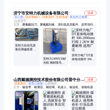
能自动化计量 多
大功率深层取样
种规格
济宁市安特力机械设备有限公司
洽谈
安心购
综合体验L1
回复及时
出价迅速
真实性已核验
山东济宁
主营：
聚氨酯刮刀、聚氨酯刮板、清扫器及其配件、皮带清扫
器、皮带调偏器、皮带阻燃缓冲床、衬板、闸门、PU挡板、电
动工具、推杆、聚氨酯犁头、电动液压推杆、电液动卸料器
安特力自动无源
液压调偏装置 工
业皮带机智能调
安特力电厂DT直
偏 多规格适配
安特力2400X50砂
体电动推杆 300-
光机 钢材除毛刺
2000mm行程
打磨抛光电动工
2.2KW 耐磨耐用
具
适用广泛
山西戴德测控技术股份有限公司晋中分公
洽谈
回复及时
资质已核验
山西朔州
司
主营：
输送带、检测仪、钢丝绳、机器人、输送机、巡检机器、
生产设备、输送装置、传送装置、输送设备、保护装置、检测装
置、巡检系统、器人巡线、无损检测、巡检仪设备、设备巡检
器、无损探伤系统、红外激光检测、红外激光监测、磁性探伤装
置、巡检智能系统、纵撕识别装置、巡检控制系统、无损监测系
统