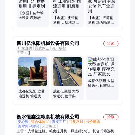
【永盛】皮带输
送设备 爬坡转弯
【永盛】皮带输
【永盛】滚筒输
皮带机 适用广泛
送机 大型移动爬
送机 动力输送线
耐磨耐用 非标定
坡皮带机 工业制
源头厂家 可定制
制
造 物流适用 耐磨
包装仓储 汽车业
耐用
适用
四川亿泓阳机械设备有限公司
洽谈
厂家直供
品质保证
四川成都
主营：
[]
成都亿泓阳 大型
输送机 运转稳定
库存充足 厂家批
成都亿泓阳 皮带
成都亿泓阳 大型
发
输送机 输送质量
输送机 便于实现
高 库存充足 生产
全封闭输送 支持
厂家
定制 厂家定制
衡水恒鑫达粮食机械有限公司
洽谈
安心购
综合体验L0
真实工厂
回复及时
出价迅速
真实性已核验
河北衡水
主营：
皮带输送机、粮食提升机、风选筛分机、复合式筛选机、