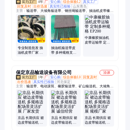
4年
厂
安心购
综合体验L2
真实工厂
回复及时
出价迅速
真实性已核验
山东青岛
主营：
输送带、大倾角输送带、钢丝绳输送带、抽油机皮带橡胶
带、钢丝绳提升带、耐高温输送带、橡胶输送带、白色输送带、
花纹输送带、尼龙输送带、耐酸碱输送带、聚酯输送带、管状输
送带、pvc输送带
中康橡胶抽油机
皮带运输带 定制
多种规格 EP200
专业制造批发 抽
抽油机输送带皮
油机皮带厂家 多
带 多种规格支持
种规格支持定制
定制 煤矿港口钢
EP450
厂 厂家批发定制
保定京品输送设备有限公司
洽谈
1年
厂
安心购
综合体验L0
回复及时
出价迅速
真实性已核验
河北保定
主营：
输送带、电动滚筒、橡胶输送带、矿山输送机、大倾角输
送机、人字花纹输送带、槽型托辊、支架、缓冲床、犁式卸料
器、清扫器、主动滚筒、被动滚筒、包胶滚筒、包瓷滚筒、阻燃
输送带、卸料小车、铺房顶输送带、裙边环形输送带、环形输送
带、托辊支架、调心托辊、缓冲滚筒、除铁器
京品 长期供应 裙
京品 长期供应 裙
京品 长期供应 裙
边皮带输送机 多
边皮带输送机 多
边皮带输送机 多
规格适配场景灵
规格适配场景灵
规格适配场景灵