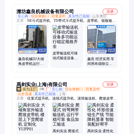
卸 LC-M1C-3
短途货运装车
工厂
潍坊鑫良机械设备有限公司
洽谈
安心购
综合体验L1
回复及时
真实性已核验
山东潍坊
主营：
NE斗式提升机、TD带式斗式提升机、皮带机、链板输送
机、螺旋输送机、U型螺旋输送机、大倾角皮带输送机、刮板输
送机、轻型链板输送机、无轴螺旋输送机、重型链板输送机、布
袋除尘器、螺旋称
皮带输送机可移
动式输送设备多
鑫良机械DJ大倾
鑫良 经济实用 车
功能运行稳定规
角皮带机运行稳
间用布袋除尘器
格齐全
定输送量大按需
货源充足 加工定
定制矿石煤炭输
制
送机
禹剑实业(上海)有限公司
洽谈
1年
厂
安心购
综合体验L1
回复及时
出价迅速
真实性已核验
上海
主营：
往复式提升机、连续式提升机、滚筒输送机、爬坡皮带输
送机、链板输送机、网带输送机、链式输送机、治具输送机、倍
速链装配线、托盘自动化输送系统、自动化装配线
禹剑实业 爬坡式
禹剑实业 柔性化