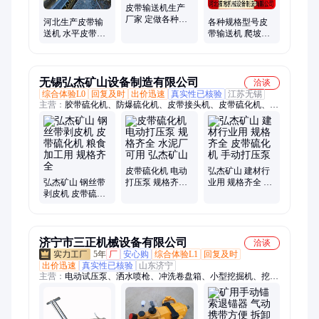
皮带输送机生产
厂家 定做各种规
河北生产皮带输
各种规格型号皮
格皮带机 DTII型
送机 水平皮带机
带输送机 爬坡水
带式输送机
多种规格带式输
泥皮带机 矿用带
送机
式输送机厂家
无锡弘杰矿山设备制造有限公司
洽谈
综合体验L0
回复及时
出价迅速
真实性已核验
江苏无锡
主营：
胶带硫化机、防爆硫化机、皮带接头机、皮带硫化机、硫
化机配件、输送带硫化机、铝合金胶带、输送带接头
皮带硫化机 电动
弘杰矿山 建材行
弘杰矿山 钢丝带
打压泵 规格齐全
业用 规格齐全 皮
剥皮机 皮带硫化
水泥厂可用 弘杰
带硫化机 手动打
机 粮食加工用 规
矿山
压泵
格齐全
济宁市三正机械设备有限公司
洽谈
5年
厂
安心购
综合体验L1
回复及时
出价迅速
真实性已核验
山东济宁
主营：
电动试压泵、洒水喷枪、冲洗卷盘箱、小型挖掘机、挖掘
机属具、挖机碎草机、JZQ齿轮减速机、风幕机、电动打压机、
栈桥冲洗器、空气炮、防尘喷枪、应急救援设备、液压动力站、
户外移动照明灯、矿用气动葫芦、电动液压拉马、全自动反冲洗