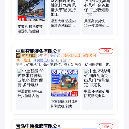
地槽盖板、环保脉冲清理筛、定量包装秤、流量称
温室大棚 温室内
风压高发货快
循环通风轴流排
15kw变频离心风
皮带机 移动皮带
气扇 风量大节能
机 金谷粮保 工业
输送机 智能自动
支持加工
吸烟除尘排
化计量 港口料物
输送 多种规格
中重智能装备有限公司
洽谈
7年
档
安心购
综合体验L2
回复及时
出价迅速
真实性已核验
山东济宁
主营：
矿用风门、钻孔轨迹仪、钻孔定向仪、矿用掘进机、矿用
采煤机、矿用装载机、刮板机、输送机、给煤机、混凝土搅拌
机、喷浆机、履带钻机、潜孔钻机、防爆风机、测斜仪、矿用钢
丝绳探伤仪、绞车、矿车、混凝土输送泵、单体液压支柱、钻孔
成像仪、铁路钢轨、变压器、螺旋支柱
中重智能 60吨皮
中重 不锈钢矿用
带拉伸机 占地小
防瓦斯突出风门
操作便捷 多种规
性能稳定 可定制
中重智能 BPJ-3皮
格
带剥皮机 剥离速
度快 适应性强 多
种规格
青岛中康橡胶有限公司
洽谈