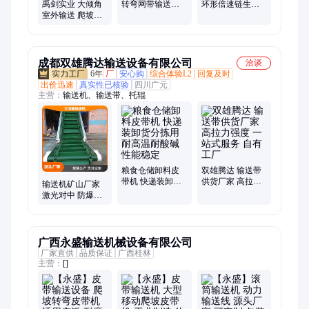
禹剑实业 大倾角
转弯网带输送机
环形倍速链生产
室外输送 爬坡皮
运行平稳可靠 食
线 节能降耗显著
带机 楼层上下货
品加工输送
智能装配好帮手
爬坡机 定制化
YUPP01
成都双雄腾达输送设备有限公司
洽谈
6年
厂
安心购
综合体验L2
回复及时
出价迅速
真实性已核验
四川广元
主营：
输送机、输送带、托辊
粮食仓储卸料皮
双雄腾达 输送带
带机 快递装卸货
供货厂家 高拉力
输送机矿山厂家
分拣用 耐高温耐
强度 一站式服务
激光对中 防爆皮
酸碱 性能稳定
自有工厂
带机 做工精细 支
持验厂
广西永盛输送机械设备有限公司
厂家直供
品质保证
广西桂林
主营：
[]