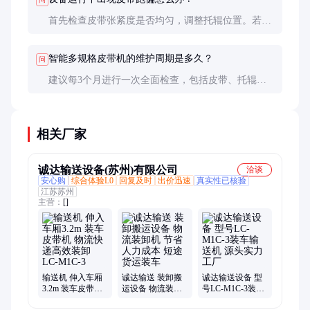
首先检查皮带张紧度是否均匀，调整托辊位置。若问
题持续，可能是皮带老化或驱动装置问题，需专业检
修。
智能多规格皮带机的维护周期是多久？
问
建议每3个月进行一次全面检查，包括皮带、托辊、
轴承等关键部件。润滑周期根据使用频率和环境而
定，通常每6个月一次。
相关厂家
诚达输送设备(苏州)有限公司
洽谈
安心购
综合体验L0
回复及时
出价迅速
真实性已核验
江苏苏州
主营：
[]
输送机 伸入车厢
诚达输送 装卸搬
诚达输送设备 型
3.2m 装车皮带机
运设备 物流装卸
号LC-M1C-3装车
物流快递高效装
机 节省人力成本
输送机 源头实力