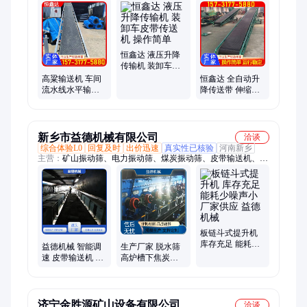
五谷杂粮脱皮机、家用玉米脱粒机、四筒高粱脱壳机
恒鑫达 液压升降
传输机 装卸车皮
带传送机 操作简
高粱输送机 车间
恒鑫达 全自动升
单
流水线水平输送
降传送带 伸缩输
皮带机 安全可靠
送机 性能稳定
效率高
新乡市益德机械有限公司
洽谈
综合体验L0
回复及时
出价迅速
真实性已核验
河南新乡
主营：
矿山振动筛、电力振动筛、煤炭振动筛、皮带输送机、环
保振动筛
板链斗式提升机
库存充足 能耗少
益德机械 智能调
生产厂家 脱水筛
噪声小 厂家供应
速 皮带输送机 易
高炉槽下焦炭筛
益德机械
于运输 多规格场
能耗少噪声小 益
景适用
德机械
济宁金胜源矿山设备有限公司
洽谈