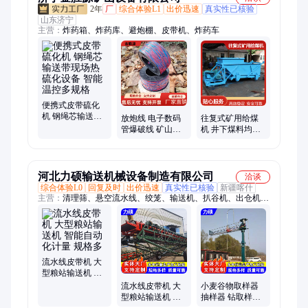
2年
厂
综合体验L1
出价迅速
真实性已核验
山东济宁
主营：
炸药箱、炸药库、避炮棚、皮带机、炸药车
便携式皮带硫化
机 钢绳芯输送带
放炮线 电子数码
往复式矿用给煤
现场热硫化设备
管爆破线 矿山隧
机 井下煤料均匀
智能温控多规格
道用铜芯线 库存
给料设备 矿山煤
充足 长度可定制
仓定量送料机型
河北力硕输送机械设备制造有限公司
洽谈
综合体验L0
回复及时
出价迅速
真实性已核验
新疆喀什
主营：
清理筛、悬空流水线、绞笼、输送机、扒谷机、出仓机、
入仓机、脱粒机、玉米剥皮机、玉米棒上料机、扦样机、抛粮
机、提升机、液压翻板机、卸粮机、软管吸粮机、风干粮仓、保
温门窗、通风设备、比重精选筛、圆筒滚振筛
流水线皮带机 大
型粮站输送机 智
能自动化计量 规
流水线皮带机 大
小麦谷物取样器
格多
型粮站输送机 智
抽样器 钻取样品