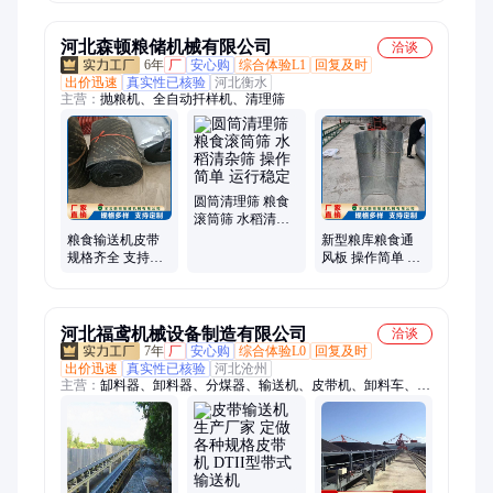
活扩展 厂家发货
活扩展 诚信经营
活扩展 规模厂家
河北森顿粮储机械有限公司
洽谈
6年
厂
安心购
综合体验L1
回复及时
出价迅速
真实性已核验
河北衡水
主营：
抛粮机、全自动扦样机、清理筛
圆筒清理筛 粮食
滚筒筛 水稻清杂
筛 操作简单 运行
粮食输送机皮带
新型粮库粮食通
稳定
规格齐全 支持定
风板 操作简单 货
制使用寿命长 耐
源充足 发货迅速
磨性好
森顿
河北福鸢机械设备制造有限公司
洽谈
7年
厂
安心购
综合体验L0
回复及时
出价迅速
真实性已核验
河北沧州
主营：
缷料器、卸料器、分煤器、输送机、皮带机、卸料车、平
托辊、密封件、滚筒轴、清扫器、750托辊、轴承座、驱动架、
缓冲床、td75支架、排渣滚筒、品型托辊、托辊配件、输送带
辊、托辊支架、矿用托辊、三连托辊、耐磨刮刀、托辊滚筒、三
联托辊