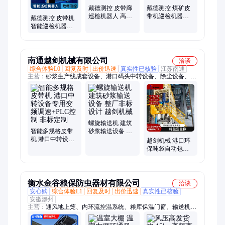
戴德测控 皮带廊
戴德测控 煤矿皮
巡检机器人 高效
带机巡检机器人
戴德测控 皮带机
安全 智能识别 售
使用寿命长 行业
智能巡检机器人
后完善
品质 定位精准
自主导航 源头定
制 多规格可选
南通越剑机械有限公司
洽谈
综合体验L0
回复及时
出价迅速
真实性已核验
江苏南通
主营：
砂浆生产线成套设备、港口码头中转设备、除尘设备、环
保机械设备、提升&输送设备、干混砂浆生产线
螺旋输送机 建筑
智能多规格皮带
砂浆输送设备 整
机 港口中转设备
厂非标设计 越剑
越剑机械 港口环
专用变频调速
机械
保吨袋自动包装
+PLC控制 非标定
码垛线 高效节能
制
非标定制 智能控
制
衡水金谷粮保防虫器材有限公司
洽谈
安心购
综合体验L1
回复及时
出价迅速
真实性已核验
安徽滁州
主营：
通风地上笼、内环流控温系统、粮库保温门窗、输送机、
固定式扦样机、移动式输送机、悬空输送机、卸粮机、离心风
机、扬场机、拋粮机、密封槽管、粮面走道板、粮仓专用空调、