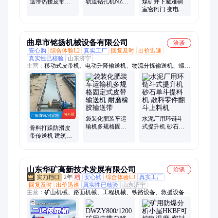
送带热接皮带输
轨道钻孔机NZG
煤矿井下避难硐
送机多规格煤矿
－31内燃钢轨打
室密闭门 变电所
防爆皮带硫化机
眼机电动打孔机
防水防火安全门
防火栅栏门尺寸
现做
曲阜市铭扬机械设备有限公司
洽谈
安心购
综合体验L2
真实工厂
回复及时
出价迅速
真实性已核验
山东济宁
主营：
移动式皮带机、电动升降输送机、物流分拣输送机、螺旋
输送机、粮食提升机、不锈钢上料机、绞龙上料机、车载软管吸
料机、可弯曲抽料机、垂直斗提机、单斗提升机、刮板输送机、
双链条刮板机
袋装化肥装车运
水泥厂用环链斗
输机多规格固定
式提升机 砂石单
骨料打跺防滑皮
式皮带输送机 耐
斗提料机 散料零
带传送机 建筑工
磨橡胶输送带
件翻斗上料机
地砂石皮带机 多
规格固定式输送
机
山东华矿高新技术发展有限公司
洽谈
2年
档
安心购
综合体验L3
真实工厂
回复及时
出价迅速
真实性已核验
山东济宁
主营：
矿山机械、路面机械、工程机械、铁路设备、救援设备、
防爆电器