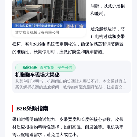
润滑，以减少磨损
和能耗。

避免超载运行，防
潍坊鑫良机械设备有限公司
止电机过载和皮带
损坏。智能化控制系统需定期校准，确保传感器和调节装置
的准确性。长期停用时，应做好防尘和防潮措施。
商家经验
真实案例 · 安全可信
机翻翻车现场大揭秘
从菜单到说明书，机翻闹出的笑话让人哭笑不得。本文通过真实
案例解析机翻的尴尬瞬间，教你如何避免翻译陷阱，让语言交流
更顺畅！
B2B采购指南
采购时需明确输送能力、皮带宽度和长度等核心参数。皮带
材质应根据物料特性选择，如耐高温、耐腐蚀等。电机功率
需匹配输送需求，避免过大或过小。
