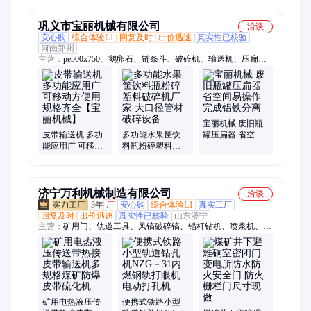
栏系统
巩义市宝丽机械有限公司
洽谈
安心购
综合体验L1
回复及时
出价迅速
真实性已核验
河南郑州
主营：
pe500x750、鹅卵石、链条斗、破碎机、输送机、压扁
机、塑料粉碎机、制棒机、制沙机、提升机、粉碎机、上料机、
机制砂、打砂机、打沙机、柴油机组、pe600x900、花岗岩、河
卵石、制砂线、均匀砂石、液压开箱、建筑垃圾、重型复合、轮
胎移动
宝丽机械 废旧瓶
皮带输送机 多功
多功能水果筐饮
罐压扁器 省空间
能应用广 可移动
料瓶粉碎塑料破
易操作 完成铝铁
方便用 规格齐全
碎机厂家 大口径
分离
【宝丽机械】
管材破碎设备
济宁万利机械制造有限公司
洽谈
3年
厂
安心购
综合体验L1
真实工厂
回复及时
出价迅速
真实性已核验
山东济宁
主营：
矿用门、轨道工具、风镐破碎镐、锚杆钻机、喷浆机、给
煤机、注浆机、皮带硫化机、洗靴机、皮带纠偏装置、凿岩机、
矿用电机车、皮带清扫器、皮带除铁器、无压风门、矿用防火栅
栏门、防溢裙板、挡尘帘、单体液压支柱、矿车轮对、轨道轮、
地辊、搅拌桶、料仓空气炮清堵器
矿用电热液压传
便携式铁路小型