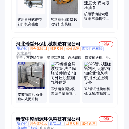
滤器、全自动除污器、灭火岩粉、阻化剂、工业料仓破拱器、空
气助流器、井下用LED显示屏
矿用手动锚索退
锚器 气动携带方
矿用拉杆式皮带
气动扳手BK42 风
便 拆卸速度快 双
钉扣机高强度皮
动锚杆安装机 气
向液压油泵
带扣 规格多样 皮
管内径16mm气动
带输送机连接设
型
备
河北瑞哲环保机械制造有限公司
洽谈
安心购
综合体验L1
回复及时
出价迅速
真实性已核验
河北沧州
主营：
布袋除尘器、星型卸料器、通风蝶阀、螺旋输送机、斗式
提升机、粉尘加湿机、刮板输送机、叶轮给料机、无轴螺旋输送
机、管式螺旋输送机、称重螺旋输送机、插板阀、棒条阀、除尘
布袋、除尘骨架、三通分料阀、波纹管补偿器、不锈钢星型卸料
器、旋风除尘器、脉冲布袋除尘器
不锈钢金属波纹
325管式螺旋给料
管 法兰膨胀节伸
机 无轴/有轴绞龙
皮带输送机 石膏
缩节 轴向外压脱
输灰机 矿用水泥
粉斗式提升机 多
硫烟气补偿器
上料设备
种规格均可定制
泰安中锐能源环保科技有限公司
洽谈
安心购
综合体验L0
真实工厂
回复及时
出价迅速
真实性已核验
山东泰安