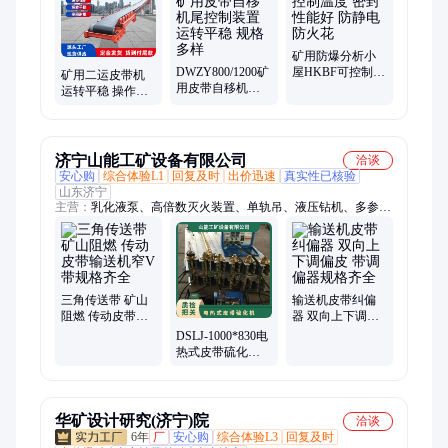
矿用防爆分析小
DWZY800/1200矿
屋HKBF可控制温
矿用二运皮带机
用皮带自移机尾
度 密封性能好 防
运转平稳 操作灵
控制装置 运转平
静电 防火花
活 使用寿命长 规
稳 规格多样
格多样
济宁山能工矿设备有限公司
洽谈
安心购
综合体验L1
回复及时
出价迅速
真实性已核验
山东济宁
主营：
乳化液泵、高倍数灭火装置、单轨吊、液压钻机、多参数
测定器、通风多参数检测仪、风机、翻车机、隔爆装置、氧气充
填泵、矿用风筒、避难硐室门、无压风门、防水密闭门、洒水降
尘装置、高倍数泡沫药剂、供水自救装置、耙矿绞车、氢氧化钙
分析化验设备、粉尘测量仪、三用阀、阻化剂、避难硐室座椅
三角传送带 矿山
输送机皮带纠偏
阻燃 传动皮带输
器 双向上下调偏
送机窄V带规格齐
皮 带调偏器规格
DSLJ-1000*830电
全
齐全
热式皮带硫化机
传输带接头机规
格齐全
华矿设计研究(济宁)院
洽谈
6年
厂
安心购
综合体验L3
回复及时