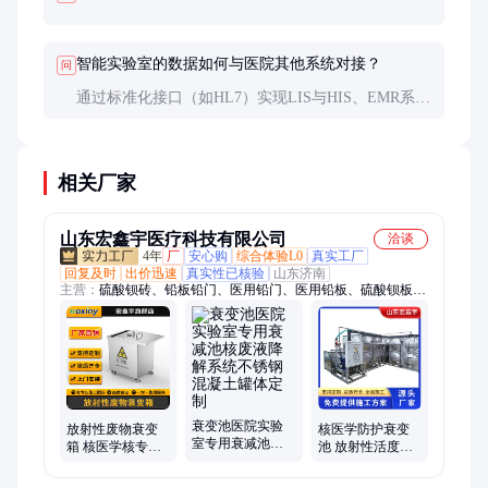
智能实验室的数据如何与医院其他系统对接？
问
通过标准化接口（如HL7）实现LIS与HIS、EMR系统
的数据交换。建议采用中间件平台处理不同系统的数
据格式转换，确保信息的准确性和实时性。数据安全
传输需符合等保要求。
相关厂家
山东宏鑫宇医疗科技有限公司
洽谈
4年
厂
安心购
综合体验L0
真实工厂
回复及时
出价迅速
真实性已核验
山东济南
主营：
硫酸钡砖、铅板铅门、医用铅门、医用铅板、硫酸钡板、
防辐射铅门、防辐射铅房、防辐射铅板、工业探伤房、净化单开
铅门、医用防护工程、防辐射硫酸钡、防辐射铅玻璃、净化单开
病房门、核磁共振屏蔽室
衰变池医院实验
核医学防护衰变
放射性废物衰变
室专用衰减池核
池 放射性活度测
箱 核医学核专用
废液降解系统不
量系统 医院实验
铅箱铅桶铅柜 医
锈钢 混凝土罐体
室衰便池支持定
院实验室专用