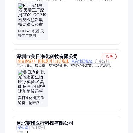
仪、合金分析仪、光谱分析仪、icp光谱仪、rohs2.0测试仪、X射
线荧光光谱仪、重金属分析仪、土壤重金属检测仪、矿石元素分
析仪、手持式xrf分析仪、金属直读光谱仪
ROHS2.0机器 天
瑞工厂应用
EDX+GC-MS检测
欧盟新规 需要建
实验室
深圳市美日净化科技有限公司
洽谈
综合体验L1
回复及时
出价迅速
真实性已核验
广东深圳
主营：
ffu、层流罩、空气净化器、实验室传递窗、ffu过滤网、
直流ffu、风淋室、传递窗、高效送风口、过滤器、304层流传递
窗、双风机ffu、卷帘门、大风量ffu、平移门、层流送风天花、
消毒门、洁净屏、洁净室、货淋室、洗手池、洁净棚、天花盲
板、洁净工作台、生物安全柜、不锈钢制品
美日净化 氙光传
递窗生物医疗实
验室 高能脉冲3分
钟快速杀菌传递
柜
河北赛维医疗科技有限公司
安心购
浙江温州
主营：
[]