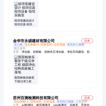
培室建设、组培设备、红外灭菌器、超净工作台、干热灭菌器、
光照培养架、臭氧发生器、组培室推车、组培洗瓶机、接种消毒
器、组培灭菌器、高压灭菌锅、不锈钢酒精灯、培养室灭菌器、
组培专用推车、组培室规划设计、组培室净化
组培室建设设计
组培仪器 组培设
备 组培实验室
金华市永硕建材有限公司
洽谈
安心购
综合体验L0
回复及时
出价迅速
真实性已核验
浙江金华
主营：
净化板、岩棉板、岩棉夹芯净化板、净化车间建造、彩钢
夹芯板、中空玻镁夹芯净化板、硫氧镁夹芯净化板、304不锈钢
夹芯净化、A级防火岩棉净化板、电子食品净化车间、GMP净化
车间、无尘车间、硅岩夹芯净化板、真金不老泡夹芯净化板、泡
沫夹芯净化板、彩钢板、彩钢复合板、防火车间隔墙板、冲孔吸
音板、隔音板、生产车间吊顶板、冷库板、高密度岩棉板、真金
不老泡、玻镁岩棉、外墙岩棉板
医院检验实验室
千级洁净工程 稳
固净化结构高效
施工落地
苏州百测检测科技有限公司
洽谈
综合体验L0
回复及时
出价迅速
真实性已核验
江苏苏州
主营：
xrf检测仪、镀层测厚仪、rohs检测仪、实验室、手持光谱