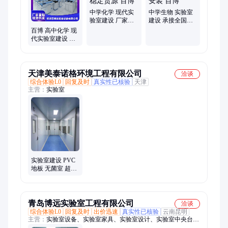
理化生教学仪器、全钢实验台、全钢通风柜、中小学教学仪器、
通风柜、教学仪器、实验台、理化生教学设备、生物教学仪器、
中学化学 现代实
中学生物 实验室
初高中教学仪器
验室建设 厂家源
建设 承接全国业
头直供 稳定货源
务 上门安装 百博
百博 高中化学 现
百博
代实验室建设 可
按需求制作 充足
货源
天津美泰诺格环境工程有限公司
洽谈
综合体验L0
回复及时
真实性已核验
天津
主营：
实验室
实验室建设 PVC
地板 无菌室 超净
室 选美泰诺格 品
质保证
青岛博远实验室工程有限公司
洽谈
综合体验L0
回复及时
出价迅速
真实性已核验
云南昆明
主营：
实验室设备、实验室家具、实验室设计、实验室中央台、