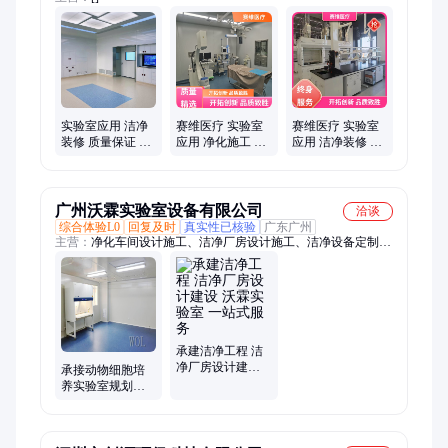
实验室应用 洁净
赛维医疗 实验室
赛维医疗 实验室
装修 质量保证 设
应用 净化施工 实
应用 洁净装修 质
计甲级资质 赛维
体厂家 一站式服
保五年 设计甲级
医疗
务
资质
广州沃霖实验室设备有限公司
洽谈
综合体验L0
回复及时
真实性已核验
广东广州
主营：
净化车间设计施工、洁净厂房设计施工、洁净设备定制、
实验室设计施工、实验室家具定制、工程维保
承建洁净工程 洁
净厂房设计建设
承接动物细胞培
沃霖实验室 一站
养实验室规划建
式服务
设一站式服务