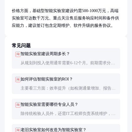
价格方面，基础型智能实验室建设约需500-1000万元，高端
实验室可达数千万元。重点关注售后服务响应时间和备件供
应能力，建议签订包含定期维护、软件升级的服务协议。
常见问题
智能实验室建设周期多长？
问
从规划到投入使用通常需要6-12个月。前期需求分析
和方案设计约2-3个月，设备采购和安装调试3-5个
月，人员培训和试运行1-2个月。复杂项目可能需要
如何评估智能实验室的ROI？
问
更长时间。
主要看三方面：效率提升（如检测通量增加、报告时
间缩短）、成本节约（人力减少、试剂消耗降低）和
医疗质量改善（误差率下降、诊断准确性提高）。一
智能实验室需要哪些专业人员？
问
般投资回收期在3-5年。
除传统检验人员外，还需IT工程师负责系统维护，数
据分析师处理检测数据。建议现有人员接受交叉培
训，同时引进复合型人才。人员配置通常比传统实验
老旧实验室如何改造为智能实验室？
问
室减少30-50%。