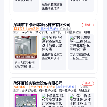
性强 可定制尺寸
降噪 一站式服务
核酸实验室建设
生物细胞洁净室
厂家 稳定性强 一
体化设计施工
深圳市中净环球净化科技有限公司
洽谈
回复及时
出价迅速
真实性已核验
广东深圳
主营：
gmp车间、净化车间、无尘车间、干细胞实验室、细胞实
验室、微生物实验室、洁净实验室、无菌实验室、百级洁净室、
三类医疗器械车间、净化工程装修、无尘室、洁净车间、洁净厂
房、无菌室、无菌车间厂房、二类医疗器械车间、净化厂房、
GMP厂房、诊断试剂车间厂房、无尘厂房、一类医疗器械车
间、GMP净化车间
生物药品检测实
万级无菌室净化
验室规划设计与
工程 第三方微生
建设整体方案
物实验室建设方
第三方医学检测
案
实验室设计建设
规划 资质齐全
菏泽百博实验室设备有限公司
洽谈
综合体验L1
回复及时
出价迅速
真实性已核验
山东菏泽
主营：
全钢实验柜、初中教学仪器、高中教学仪器、理化生实验
室、实验室设备、理化生实验室设备、学生实验室设备、生物实
验室设备、物理实验室设备、化学实验室设备、实验室仪器、实
验室建设、实验室设备厂家、中小学实验室设备、学生实验桌、