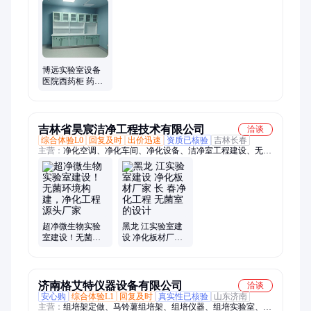
通风柜
博远实验室设备
医院西药柜 药房
配药柜 护士操作
台
吉林省昊宸洁净工程技术有限公司
洽谈
综合体验L0
回复及时
出价迅速
资质已核验
吉林长春
主营：
净化空调、净化车间、净化设备、洁净室工程建设、无尘
车间、净化车间工程、百级无菌车间、十万级净化车间
超净微生物实验
黑龙 江实验室建
室建设！无菌环
设 净化板材厂家
境构建，净化工
长 春净化工程 无
程源头厂家
菌室的设计
济南格艾特仪器设备有限公司
洽谈
安心购
综合体验L1
回复及时
真实性已核验
山东济南
主营：
组培架定做、马铃薯组培架、组培仪器、组培实验室、组