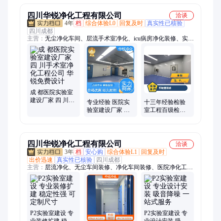
定制
制
四川华锐净化工程有限公司
洽谈
4年
档
综合体验L0
回复及时
真实性已核验
四川成都
主营：
无尘净化车间、层流手术室净化、icu病房净化装修、实验
室装修、医院医学检验科、医院净化工程、实验室净化、实验室
建设、实验室施工、实验室净化工程、手术室装修、手术室改
造、手术室净化工程、净化车间、无尘车间、洁净车间、洁净
室、无尘室、无尘车间装修、净化车间装修、洁净室装修、净化
工程、洁净工程、手术室净化、化验室装修
成 都医院实验室
建设厂家 四 川手
专业经验 医院实
十三年经验检验
术室净化工程公
验室建设厂家 手
室工程百级检验
司 华锐免费设计
术室层流净化公
实验室装修医院
司 华锐品质定制
化验室建设
四川华锐净化工程有限公司
洽谈
3年
档
安心购
综合体验L1
回复及时
出价迅速
真实性已核验
四川成都
主营：
层流净化、无尘车间装修、净化车间装修、医院净化工
程、实验室装修、实验室净化、实验室建设、实验室施工、手术
室装修、净化工程、手术室净化、手术室改造、净化车间、无尘
车间、洁净室、洁净车间、洁净室装修、洁净车间装修、洁净工
程、层流手术室净化、医疗净化工程、无菌手术室装修、洁净手
术室装修、洁净工程装修
P2实验室建设 专
P2实验室建设 专
业装修扩建 稳定
业设计安装 吸音