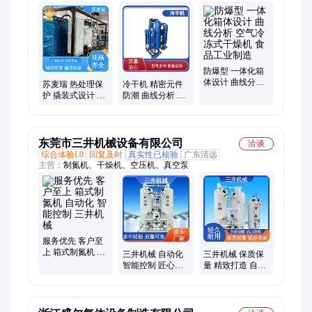
维修、氢气净化器
防爆型 一体化箱
体设计 曲线分析
苏麦瑞 热处理保
冷干机 精密元件
空气冷冻式干燥
护 撬装式设计 自
防潮 曲线分析 集
机 食品工业制造
动化程度高 智能
成化系统设计 节
联控制氮机
能
东莞市三井机械设备有限公司
洽谈
综合体验L0
回复及时
真实性已核验
广东清远
主营：
制氮机、干燥机、空压机、真空泵
服务优先 客户至
上 箱式制氮机 自
三井机械 自动化
三井机械 保质保
动化 智能控制 三
智能控制 匠心优
量 精致打造 自动
井机械
选 多年经验 高纯
化 化工制氮机 智
制氮机
能控制