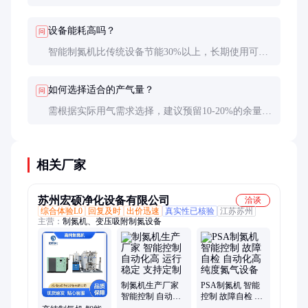
源质量。定期检测纯度可判断是否需要更换。
设备能耗高吗？
问
智能制氮机比传统设备节能30%以上，长期使用可显
著降低运营成本。具体能耗取决于产气量和纯度要
求。
如何选择适合的产气量？
问
需根据实际用气需求选择，建议预留10-20%的余量以
应对峰值需求。过大的设备会增加初始投资和运行成
本。
相关厂家
苏州宏硕净化设备有限公司
洽谈
综合体验L0
回复及时
出价迅速
真实性已核验
江苏苏州
主营：
制氮机、变压吸附制氮设备
制氮机生产厂家
PSA制氮机 智能
智能控制 自动化
控制 故障自检 自
高 运行稳定 支持
动化高纯度氮气