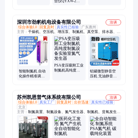
能化PSA氮气机气
合仪QYXW-2
药 高速离心喷雾
体混配器配器
PCR多管混匀仪
干燥机QY-GZJ3L
50管批量处理乔
跃仪器
深圳市劲豹机电设备有限公司
洽谈
综合体验L0
回复及时
真实性已核验
广东惠州
主营：
干燥机、空压机、增压泵、制氮机、真空泵、排水器、空
气增压阀、静音无油空压机、无油涡旋空压机、冷冻式干燥机、
永磁变频螺杆空压机、自动点胶机、节能螺杆空压机、零气损自
动排水器
PSA变压吸附工业
制氮机高纯度制
智能制氮机 自动
铝罐微型静音空
氮设备实验室氮
化操作精准调控
压机 无油静音空
气发生器
氮气参数氮气发
压机定制
生器
苏州凯恩普气体系统有限公司
洽谈
综合体验L0
真实工厂
回复及时
出价迅速
真实性已核验
北京
主营：
制氮装置、制氮设备、氮气发生器、制氮机、贫氧发生
器、工业制氧机、氨气分解制氢炉、氨分解炉、氨裂解制氢炉、
无损耗氢气纯化、氢气除氧提纯、氢氮配比、氢氮混合柜、氮气
纯化、氢气纯化