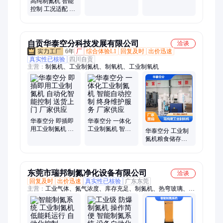
高纯制氮机 智能
定制
设备
控制 工况适配 自
动化生产 运行稳
定
自贡华泰空分科技发展有限公司
洽谈
6年
厂
综合体验L1
回复及时
出价迅速
真实性已核验
四川自贡
主营：
制氮机、工业制氮机、制氧机、工业制氧机
华泰空分 即插即
华泰空分 一体化
用工业制氮机 自
工业制氮机 智能
华泰空分 工业制
动化智能控制 送
自动控制 终身维
氮机粮食储存防
货上门 厂家供应
护服务 厂家供应
虫 自动化智能控
制 加工定制 厂家
批发
东莞市瑞邦制氮净化设备有限公司
洽谈
回复及时
出价迅速
真实性已核验
广东东莞
主营：
工业气体、氮气浓度、库存充足、制氮机、热弯玻璃、工
业设备、值得信赖、铝合金模块、氮气发生器