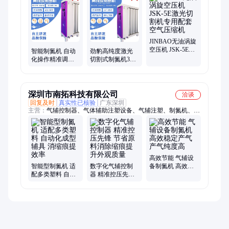
JINBAO无油涡旋
空压机 JSK-5E激
智能制氮机 自动
劲豹高纯度激光
光切割机专用配
化操作精准调控
切割式制氮机32
套空气压缩机
氮气参数制氮设
立方变压吸附氮
备
气机设备
深圳市南拓科技有限公司
洽谈
回复及时
真实性已核验
广东深圳
主营：
气辅控制器、气体辅助注塑设备、气辅注塑、制氮机、气
辅设备、深圳气辅设备、气辅工艺、气辅成型设备、注塑气辅成
型设备
高效节能 气辅设
智能型制氮机 适
数字化气辅控制
备制氮机 高效稳
配多类塑料 自动
器 精准控压先锋
定产气 产气纯度
化成型辅具 消缩
节省原料消除缩
高
痕提效率
痕提升外观质量