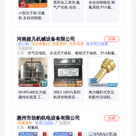
医药化工发泡 氮
全自动智能化 制
气产生机 全自动
氮系统 PSA氮气
智能化 制氮机
机 碳载纯化装置
小型分子筛 注氮
机 全自动智能化
制氮设备系统 生
物科研实验
河南超凡机械设备有限公司
洽谈
安心购
综合体验L0
回复及时
出价迅速
真实性已核验
河南郑州
主营：
空气压缩机、冷冻式干燥机、吸附式干燥机、PSA制氮
机、精密过滤器、分子筛
99.99%400立方碳
JBK5 160VA系列
寿力螺杆式空压
载纯化装置 工业
机床控制变压器
机配件压缩机油
制氮机 全自动智
适用于螺杆式空
气桶安全阀
能化 氮气制造设
压机 压缩机配件
88290005-480
备
批发
惠州市劲豹机电设备有限公司
洽谈
回复及时
资质已核验
广东惠州
主营：
制氮机