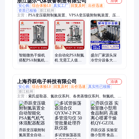
浙江盛尔气体设备制造有限公司
洽谈
安心购
综合体验L0
真实工厂
回复及时
出价迅速
资质已核验
浙江杭州
主营：
PSA变压吸附制氮装置、VPSA变压吸附制氧装置、压缩
空气净化设备、制氮机、深冷空分设备、制氧机
智能微热干燥机
全自动化PSA制氮
盛尔厂家源头深
搭配PSA制氮机
机 无需工人值守
冷空分设备大型
从开机到运行全
制氮设备 智能切
工业气体分离装
自动化 精准时序
换吸附塔 性能稳
置 节能降耗 工艺
合理
定
先进
上海乔跃电子科技有限公司
洽谈
安心购
综合体验L0
回复及时
出价迅速
真实性已核验
浙江杭州
主营：
索氏提取器、氮吹仪系列、各类蒸馏仪系列、制氮机、固
相萃取装置、液液萃取仪、光化学反应仪、COD/石墨/微波消解
仪、喷雾干燥机、细胞分类计数器
乔跃变压吸附制
乔跃仪器 实验室
氮装置全自动智
多试管振荡器混
微小型用 食品制