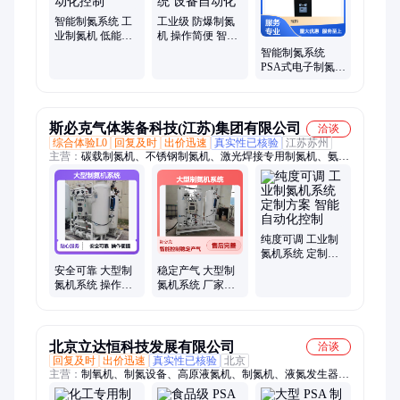
智能制氮系统 工
工业级 防爆制氮
业制氮机 低能耗
机 操作简便 智能
运行 自动化控制
制氮系统 设备自
智能制氮系统
动化
PSA式电子制氮机
自动化控制设备
斯必克气体装备科技(江苏)集团有限公司
洽谈
综合体验L0
回复及时
出价迅速
真实性已核验
江苏苏州
主营：
碳载制氮机、不锈钢制氮机、激光焊接专用制氮机、氨分
解炉、氮气制造机器、氮气纯化装置
纯度可调 工业制
氮机系统 定制方
案 智能自动化控
安全可靠 大型制
稳定产气 大型制
制
氮机系统 操作便
氮机系统 厂家直
捷 智能自动化控
供 智能自动化控
制
制
北京立达恒科技发展有限公司
洽谈
回复及时
出价迅速
真实性已核验
北京
主营：
制氧机、制氮设备、高原液氮机、制氮机、液氮发生器、
氮气发生器、液氮机