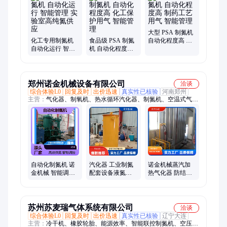
大型 PSA 制氮机
化工专用制氮机
食品级 PSA 制氮
自动化程度高 制
自动化运行 智能
机 自动化程度高
药工艺用气 智能
管理 实验室高纯
化工保护用气 智
管理
氮供应
能管理
郑州诺金机械设备有限公司
洽谈
综合体验L0
回复及时
出价迅速
真实性已核验
河南郑州
主营：
气化器、制氧机、热水循环汽化器、制氮机、空温式气化
器、调压撬
自动化制氮机 诺
汽化器 工业制氮
诺金机械蒸汽加
金机械 智能调控
配套设备液氮水
热气化器 防结霜
仓储物流氮气供
浴气化恒温输出
设计 稳定气化
应
高纯度氮气气源
LCO2
苏州苏麦瑞气体系统有限公司
洽谈
综合体验L0
回复及时
出价迅速
真实性已核验
辽宁大连
主营：
冷干机、橡胶轮胎、能源效率、智能联控制氮机、空压机