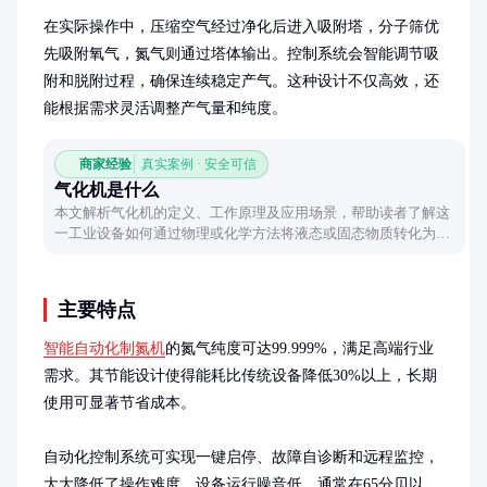
在实际操作中，压缩空气经过净化后进入吸附塔，分子筛优
先吸附氧气，氮气则通过塔体输出。控制系统会智能调节吸
附和脱附过程，确保连续稳定产气。这种设计不仅高效，还
能根据需求灵活调整产气量和纯度。
商家经验
真实案例 · 安全可信
气化机是什么
本文解析气化机的定义、工作原理及应用场景，帮助读者了解这
一工业设备如何通过物理或化学方法将液态或固态物质转化为气
态，并广泛应用于能源、化工等领域。
主要特点
智能自动化制氮机
的氮气纯度可达99.999%，满足高端行业
需求。其节能设计使得能耗比传统设备降低30%以上，长期
使用可显著节省成本。

自动化控制系统可实现一键启停、故障自诊断和远程监控，
大大降低了操作难度。设备运行噪音低，通常在65分贝以