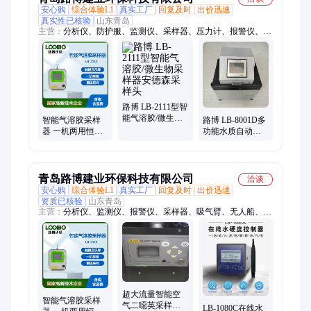
安心购
综合体验L1
真实工厂
回复及时
出价迅速
真实性已核验
山东青岛
主营：
分析仪、防护服、监测仪、采样器、压力计、报警仪、粉
尘仪、测量仪、水分仪、汞蒸汽、黑度仪、测温仪、测定仪、传
感器、速测仪、流量计、采泥器、风量罩、辐射仪、机器人、测
试仪、噪音计、消解仪、防护包、检测箱
路博 LB-2111型智
能气溶胶/微生物
智能气溶胶采样
路博 LB-8001D多
采样器安德森采
器 一机两用恒流
功能水质自动采
样头
采样 撞击式空气
样器便携推拉式
采样设备
青岛路博建业环保科技有限公司
洽谈
安心购
综合体验L1
真实工厂
回复及时
出价迅速
资质已核验
山东青岛
主营：
分析仪、监测仪、报警仪、采样器、吸气臂、无人船、测
量仪、臭氧计、均质器、风速仪、均浆机、黑度仪、电子秤、测
定仪、传感器、计数器、传声器、混匀仪、流量计、机器人、控
制器、测试仪、试验箱、水浴锅、离心机
超大流量智能空
智能气溶胶采样
气二噁英采样仪
LB-1080C在线水