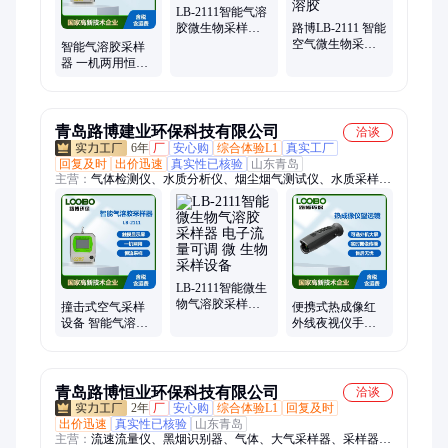
LB-2111智能气溶
胶微生物采样器
路博LB-2111 智能
六级筛孔撞击式
空气微生物采样
智能气溶胶采样
器 六级安德森 采
器 一机两用恒流
集气溶胶
采样 撞击式空气
采样设备
青岛路博建业环保科技有限公司
洽谈
6年
厂
安心购
综合体验L1
真实工厂
回复及时
出价迅速
真实性已核验
山东青岛
主营：
气体检测仪、水质分析仪、烟尘烟气测试仪、水质采样
器、大气采样器、超声波明渠流量计、恒温恒湿称重系统、个人
防护包、油气回收检测仪、离心机、蓝牙、光泽度仪、负氧离子
检测、摇床、微生物快速检测、声校准器、声级计、分析仪、单
人防护装备、移动执法包、采样设备、油烟检测、气体、水质
LB-2111智能微生
物气溶胶采样器
撞击式空气采样
便携式热成像红
电子流量可调 微
设备 智能气溶胶
外线夜视仪手持
生物采样设备
采样器 一机两用
高清户外搜索热
恒流采样
像仪T-72
青岛路博恒业环保科技有限公司
洽谈
2年
厂
安心购
综合体验L1
回复及时
出价迅速
真实性已核验
山东青岛
主营：
流速流量仪、黑烟识别器、气体、大气采样器、采样器、