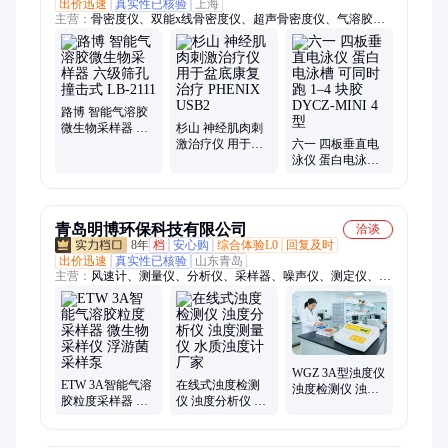
出价迅速
真实性已核验
上海
主营：
骨密度仪、双能x线骨密度仪、超声骨密度仪、气溶胶、
制氧机、AED除颤仪、麻醉机、电子血压计、微波治疗仪、心电
监护仪、血糖仪、肺功能仪、眼科激光治疗仪、血氧仪、高分子
夹板、血管鞘、急救包、喉镜、高压注射器、手术显微镜、听力
筛查仪、视力筛查仪、呼吸机、牙科综合治疗台、临时起搏器、
可视喉镜
路博 智能气溶胶
微生物采样器 六
杉山 神经肌肉刺
级筛孔撞击式 LB-
激治疗仪 用于盆
六一 四板垂直电
2111
底康复治疗
泳仪 蛋白电泳槽
PHENIX USB2
可同时跑 1–4 块
胶 DYCZ-MINI 4
型
青岛明博环保科技有限公司
洽谈
8年
档
安心购
综合体验L0
回复及时
出价迅速
真实性已核验
山东青岛
主营：
风速计、测量仪、分析仪、采样器、噪声仪、测定仪、传
感器、cod氨氮、体温仪、照度仪、溴离子、消解仪、体温枪、
酸度计、探测器、红外线、测尘仪、干燥箱、检测仪、显微镜、
测色仪、电导仪、水质仪、voc气体、报警器
WGZ 3A型浊度仪
ETW 3A智能气溶
在线式浊度检测
浊度检测仪 浊度
胶粒度采样器 微
仪 浊度分析仪 浊
测定仪 微电脑浊
生物采样仪 浮游
度测量仪 水质浊
度计 热门型号
菌采样泵
度计厂家