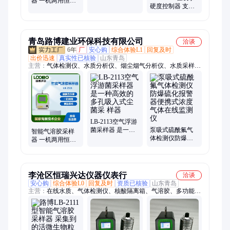
器 一机两用恒流
LB-2100 大流量气
硬度控制器 支持
采样 撞击式空气
溶胶采样器
物联网 24小时连
采样设备
续监测
青岛路博建业环保科技有限公司
洽谈
6年
厂
安心购
综合体验L1
回复及时
出价迅速
真实性已核验
山东青岛
主营：
气体检测仪、水质分析仪、烟尘烟气分析仪、水质采样
器、大气采样器、声级计、油气回收检测仪、内窥镜、色谱仪、
VOC检测仪、FID、红外CO/CO2分析、甲醛检测仪、激光甲烷
遥距仪、明渠流量计、风速仪、ATP荧光检测仪、TOC总有机碳
分析仪、汽车尾气分析仪、红外测油仪、恒温恒湿称重系统、防
护箱、光泽度仪、铂金坩埚、离心机
LB-2113空气浮游
菌采样器 是一种
泵吸式硫酰氟气
智能气溶胶采样
高效的多孔吸入
体检测仪防爆硫
器 一机两用恒流
式尘菌采 样器
化报警器便携式
采样 撞击式空气
浓度气体在线监
采样设备
测仪
李沧区恒瑞兴达仪器仪表行
洽谈
安心购
综合体验L0
回复及时
资质已核验
山东青岛
主营：
在线水质、气体检测仪、核酸隔离箱、气溶胶、多功能声
级计