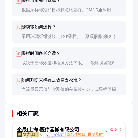
采样流量如何选择？
问
根据采样标准和目标颗粒物选择。PM2.5通常用
5L/min，石棉采样用2L/min。具体应参考相关行业标
准。
滤膜该如何选择？
问
常用玻璃纤维滤膜（TSP采样）、聚碳酸酯滤膜（微
粒计数），特殊应用可选PTFE滤膜。注意滤膜孔径
与采样目标的匹配。
采样时间多长合适？
问
取决于目标浓度和检测方法下限。一般环境监测8-24
小时，职业卫生评估通常4-8小时。需保证采集到足
够分析用的颗粒物量。
如何判断采样器是否需要校准？
问
当流量显示值与实测值偏差超过±5%，或采样器提示
校准时需进行校准。建议每6个月至少校准一次。
相关厂家
企晟(上海)医疗器械有限公司
洽谈
6年
厂
安心购
综合体验L1
回复及时