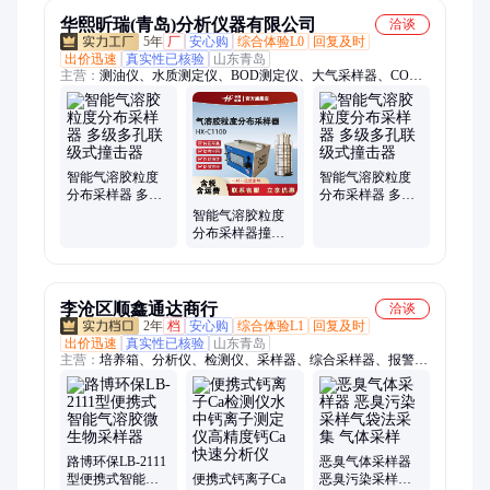
华熙昕瑞(青岛)分析仪器有限公司
洽谈
5年
厂
安心购
综合体验L0
回复及时
出价迅速
真实性已核验
山东青岛
主营：
测油仪、水质测定仪、BOD测定仪、大气采样器、COD
消解器、氮吹仪、硫化物酸化吹气仪、索氏提取器、蒸馏仪、振
荡器、恒温恒湿称重系统、明渠流量比对装置、土壤研磨机、土
壤团聚体分析仪、烟尘烟气分析仪、林格曼黑度计、综合压力流
量校准仪、北京踏实、洗瓶机、固相萃取仪
智能气溶胶粒度
智能气溶胶粒度
分布采样器 多级
分布采样器 多级
多孔联级式撞击
多孔联级式撞击
智能气溶胶粒度
器
器
分布采样器撞击
式 空气微生物采
样
李沧区顺鑫通达商行
洽谈
2年
档
安心购
综合体验L1
回复及时
出价迅速
真实性已核验
山东青岛
主营：
培养箱、分析仪、检测仪、采样器、综合采样器、报警
仪、测量仪、酸度计、风速仪、蓝牙、称重系统、室内检测仪
器、甲醛检测、测定仪、声校准器、酸碱浓度计、流量计、消解
器、机器人、振动检测分析仪、测试仪、环保第三方检测、环境
检测、生物安全柜、浊度仪
路博环保LB-2111
恶臭气体采样器
型便携式智能气
便携式钙离子Ca
恶臭污染采样气