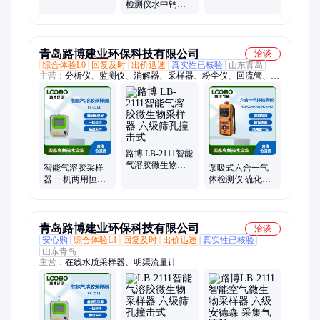
溶胶微生物采样
检测仪水中钙离
袋法采集 气体采
器
子测定仪高精度
样
钙Ca快速分析仪
青岛路博建业环保科技有限公司
洽谈
综合体验L0
回复及时
出价迅速
真实性已核验
山东青岛
主营：
分析仪、监测仪、消解器、采样器、粉尘仪、回流管、防
护箱、测量仪、检测仪、培养箱、风速仪、黑度仪、微波炉、测
定仪、遥测仪、萃取仪、指数仪、流量计、防护包、测油仪、真
空泵、无氧培养、加热装置、水质监测、光电光度
路博 LB-2111智能
气溶胶微生物采
智能气溶胶采样
泵吸式六合一气
样器 六级筛孔撞
器 一机两用恒流
体检测仪 硫化氢
击式
采样 撞击式空气
可燃气体二氧化
采样设备
氮氰化氢分析仪
青岛路博建业环保科技有限公司
洽谈
安心购
综合体验L1
回复及时
出价迅速
真实性已核验
山东青岛
主营：
在线水质采样器、明渠流量计