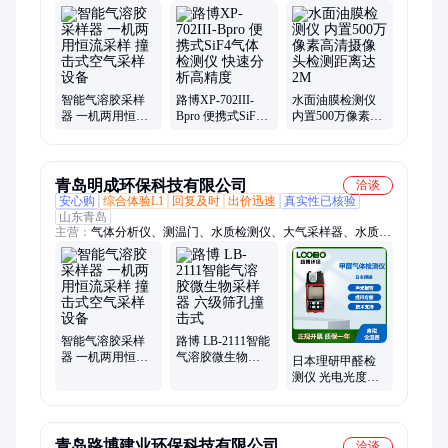
在线自动水质采样器、检测仪、林格曼黑度仪、数采仪、油气回
收检测仪、生物安全柜、天平、土壤、β射线扬尘、风速仪、测
温仪、测距仪、辐照计、辐射仪、油烟检测仪、烟尘烟气分析
仪、恒温恒湿称重系统、噪声计、粉尘仪、重金属多参数水质检
测仪
智能气溶胶采样
路博XP-702III-
水面油膜检测仪
器 一机两用恒流
Bpro 便携式SiF4
内置500万像素高
采样 撞击式空气
气体检测仪 快速
清摄像头检测距
采样设备
分析高精度
离达2M
青岛明成环保科技有限公司
洽谈
安心购
综合体验L1
回复及时
出价迅速
真实性已核验
山东青岛
主营：
气体分析仪、测温门、水质检测仪、大气采样器、水质采
样器、实验室仪器、恶臭检测采样、汽车尾气分析、总悬浮、消
解仪、低浓度烟尘、气体探测器、cod消解、检测箱、测尘仪、
油烟检测仪、噪声监测、气象站、梅思安、指数仪、浮游菌、测
油仪、皂膜流量计
智能气溶胶采样
路博 LB-2111智能
器 一机两用恒流
气溶胶微生物采
日本理研甲醛检
采样 撞击式空气
样器 六级筛孔撞
测仪 光电光度法
采样设备
击式
气体探测器 泵吸
式空气甲醛分析
仪
青岛路博建业环保科技有限公司
洽谈