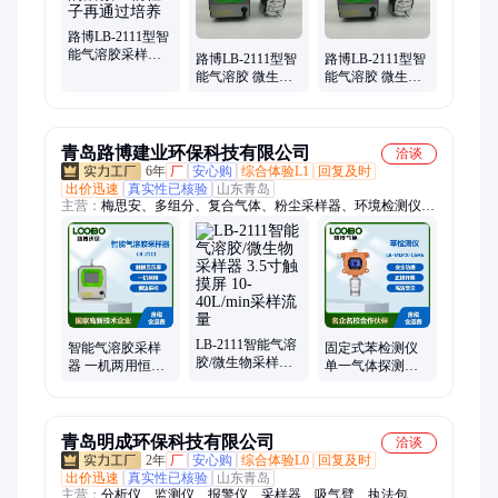
路博LB-2111型智
能气溶胶采样器
路博LB-2111型智
路博LB-2111型智
采集到的活微生
能气溶胶 微生物
能气溶胶 微生物
物粒子再通过培
采样器 选配八级
采样器 恒流采样
养
安德森采样头
超长待机
青岛路博建业环保科技有限公司
洽谈
6年
厂
安心购
综合体验L1
回复及时
出价迅速
真实性已核验
山东青岛
主营：
梅思安、多组分、复合气体、粉尘采样器、环境检测仪、
气体探测器、甲醛检测仪、烟气分析仪、便携式流速、气体检测
仪、红外测温仪、非甲烷总烃、油气回收检测仪
LB-2111智能气溶
智能气溶胶采样
固定式苯检测仪
胶/微生物采样器
器 一机两用恒流
单一气体探测报
3.5寸触摸屏 10-
采样 撞击式空气
警器 防爆式C6H6
40L/min采样流量
采样设备
气体分析仪
青岛明成环保科技有限公司
洽谈
2年
厂
安心购
综合体验L0
回复及时
出价迅速
真实性已核验
山东青岛
主营：
分析仪、监测仪、报警仪、采样器、吸气臂、执法包、测