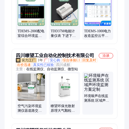
智能管理系统、水电管理系统、能耗监测系统、在线监测系统、
能源管理系统、变配电监控系统、电力仪表、电力数据、测量仪
表、计量仪表、多功能电表、三相液晶屏、电管理仪表、运维云
平台、通讯管理机、回路用数显表
TDEMS-2000配电
TDD37M电能计
TDEMS-1000电力
室综合环境监测
量仪表 下进下出
改造监控云平台
系统智能环境监
电能表 三相费率
实现数据共享 可
控电力设备在线
计量表 妥迪
定制
监测
四川瞭望工业自动化控制技术有限公司
洽谈
1年
厂
安心购
综合体验L1
回复及时
出价迅速
真实性已核验
四川成都
主营：
在线监测仪、自动监测仪、微型站
环境噪声在线监
测系统 区域声环
境监测方案定制
空气污染环境监
瞭望环保光散射
测仪器道路交通
原理大气颗粒物
网格化空气质量
PM10浓度在线连
站综合监测系统
续监测仪器
厂家