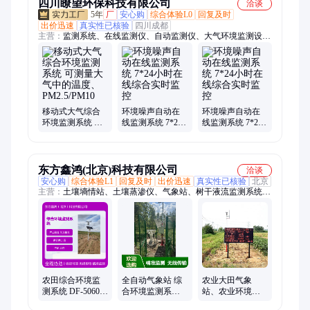
四川瞭望环保科技有限公司
洽谈
5年
厂
安心购
综合体验L0
回复及时
出价迅速
真实性已核验
四川成都
主营：
监测系统、在线监测仪、自动监测仪、大气环境监测设
备、噪声监测系统、扬尘在线监测系统、气体在线监测仪、环保
空气、有限空间气体检测仪、微型在线气相色谱
移动式大气综合
环境噪声自动在
环境噪声自动在
环境监测系统 可
线监测系统 7*24
线监测系统 7*24
测量大气中的温
小时在线综合实
小时在线综合实
度、PM2.5/PM10
时监控
时监控
东方鑫鸿(北京)科技有限公司
洽谈
安心购
综合体验L1
回复及时
出价迅速
真实性已核验
北京
主营：
土壤墒情站、土壤蒸渗仪、气象站、树干液流监测系统、
树木生长监测系统、光伏环境监测仪、植物冠层生长环境监测系
统、水土保持监测仪、温室智能控制系统、自动雨量站、流速
仪、微小型蒸渗仪、水肥一体机、水位计
农田综合环境监
全自动气象站 综
农业大田气象
测系统 DF-5060
合环境监测系统
站、农业环境综
东方鑫鸿 无线传
东方鑫鸿 DF-
合信息监测系统