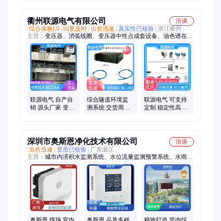
输 气象 墒情 蒸渗
QXZ 太阳能供电
东方鑫鸿品牌 DF-
无线传输
NQZ
衢州联源电气有限公司
洽谈
综合体验L0
回复及时
出价迅速
真实性已核验
浙江衢州
主营：
变压器、消弧线圈、变压器中性点成套设备、油色谱在线
监测、局放在线监测系统、架空线路在线监测、开关柜局放监
测、荧光光纤测温系统、智能辅助监控系统、避雷器在线监测系
统、GIS局放在线监测、GIS微水密度在线监测系统、电缆在线
监测系统、母线残压报护系统、铁芯夹件在线监测、充氮灭火、
SF6气体泄露报警
联源电气 自产自
综合隧道环境监
联源电气 可支持
销 源头厂家 变电
测系统 交货周期
定制 稳定性高 追
站综合环境监测
短 自主品牌 国标
求质量卓越 综合
系统 性能良好高
标准制作 联源电
隧道环境监测系
效
气
统
深圳市奥斯恩净化技术有限公司
洽谈
出价迅速
资质已核验
广东湛江
主营：
城市内涝积水监测系统、水位流量监测预警系统、水雨情
监测系统、道路积尘负荷监测系统、便携式环境监测仪、水质监
测站、恶臭在线监测系统、气象环境监测站、扬尘在线监测系
统、走航式环境监测系统、无组织排放监测系统、微型空气质量
监测站、负氧离子在线监测系统、氮氧化物在线监测系统、环境
噪声监测系统、颗粒物浓度在线监测、油烟浓度监测、室内环境
监测、走航车载监测、道路积尘走航监测、VOCs在线监测、远
程喊话监测系统、城市洪水内涝汛情预警、大数据软件平台、供
奥斯恩 煤场 室内
奥斯恩 品质多样
精致打造 室内综