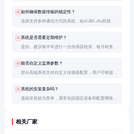
况。定期校准和保养可延长设备使用寿命。
如何确保数据传输的稳定性？
问
选择支持多种通信方式的系统，如4G和LoRa双模传
输。在信号较弱区域，可加装信号放大器或中继器。
系统是否需要定期维护？
问
是的。建议每半年进行一次传感器校准，每月检查通
信模块和电源状态。高污染环境中需增加维护频率。
能否自定义监测参数？
问
部分高端系统支持自定义传感器配置，用户可根据需
求添加或更换传感器模块。
系统的安装复杂吗？
问
基础安装较为简单，通常包括固定设备和配置网络。
复杂环境或特殊需求可能需要专业技术人员协助。
相关厂家