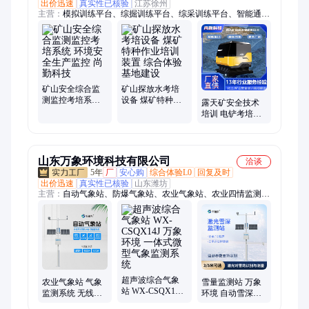
出价迅速
真实性已核验
江苏徐州
主营：
模拟训练平台、综掘训练平台、综采训练平台、智能通风
系统、矿山安全实训基地、煤矿培训设备、煤矿安全教学、矿山
培训设备
矿山安全综合监
矿山探放水考培
测监控考培系统
设备 煤矿特种作
露天矿安全技术
环境安全生产监
业培训装置 综合
培训 电铲考培装
控 尚勤科技
体验基地建设
置 矿山培训装置
尚勤科技
山东万象环境科技有限公司
洽谈
5年
厂
安心购
综合体验L0
回复及时
出价迅速
真实性已核验
山东潍坊
主营：
自动气象站、防爆气象站、农业气象站、农业四情监测系
统、水质监测站、水质监测系统、水文监测站、位移监测站、负
氧离子监测系统、负氧离子监测站、土壤墒情监测系统、土壤墒
情监测站、便携气象站、手持气象站、光伏气象站、el检测仪、
虫情测报灯、孢子捕捉仪、水质分析仪、校园气象站、风速仪、
微气象仪、微气象传感器、测深仪、流速仪
超声波综合气象
农业气象站 气象
雪量监测站 万象
站 WX-CSQX14J
监测系统 无线农
环境 自动雪深监
万象环境 一体式
业气象综合监测
测系统自 动雪深