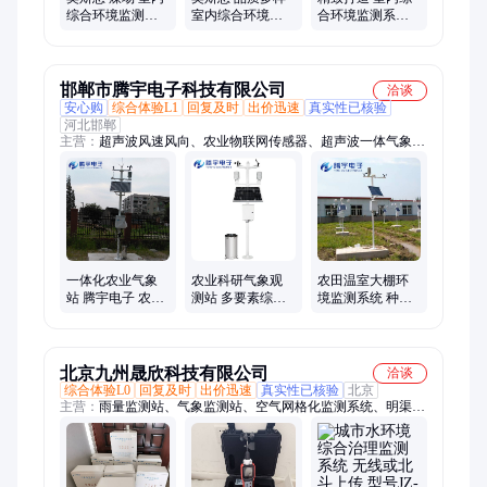
水管网水质
综合环境监测系
室内综合环境监
合环境监测系统
统 规格齐全 可加
测系统 抗干扰 应
无线传输 自主定
工定制
用广泛
制 奥斯恩
邯郸市腾宇电子科技有限公司
洽谈
安心购
综合体验L1
回复及时
出价迅速
真实性已核验
河北邯郸
主营：
超声波风速风向、农业物联网传感器、超声波一体气象
站、农田小气候观测系统、雨量监测站、气象站、翻斗雨量计、
农业智能物联网传感器、检测仪、雨量计、气象仪、水位计、传
感器、报警器、超声波、测雨计
一体化农业气象
农业科研气象观
农田温室大棚环
站 腾宇电子 农作
测站 多要素综合
境监测系统 种植
物环境综合环境
环境监测系统 腾
环境综合气象站
监测系统
宇电子
腾宇电子
北京九州晟欣科技有限公司
洽谈
综合体验L0
回复及时
出价迅速
真实性已核验
北京
主营：
雨量监测站、气象监测站、空气网格化监测系统、明渠流
速流量监测站、植物生长监测系统、湿地水质监测系统、土壤棵
间蒸发器、雷达水位雨量站、植被覆盖度测量仪