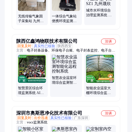
城市水环境综合
治理监测系统 无
无线传输气象因
一体综合气象站
线或北斗上传 型
子采集站 九州晟
便携环境监测系
号JZ-SZ1 九州晟
欣 综合环境监测
统 九州晟欣品牌
欣
系统 型号JZ-
方便携带测量稳
QXYZ1
定
陕西亿鑫鸿物联技术有限公司
洽谈
回复及时
真实性已核验
陕西西安
主营：
电子封条设备、环保电子台账、电子封条监控、电子台账
系统、能耗监测、煤矿电子封条、明厨亮灶、加油站税控、烟花
爆竹安全风险预警、化工厂人员定位
智慧农业温室环
境综合监测智能
化远程控制系统
智慧景区综合环
智能农业温室大
境监测系统 AI客
棚环境综合监测
流统计分析大数
物联网智慧农田
据平台监测
监测系统
深圳市奥斯恩净化技术有限公司
洽谈
回复及时
出价迅速
真实性已核验
广东深圳
主营：
vocs监测系统