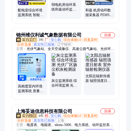
弱电机房动环系
统和嘉动环监控
配电室综合环境
和嘉 机房动环数
系统机房监控系
监测系统 智能环
据采集器 PEMS-
统主机源头厂家
境监控系统 电力
6806-CN 动力环
设备在线监测 和
境监控系统主机
嘉
厂家
锦州维仪利诚气象数据有限公司
洽谈
3年
厂
安心购
综合体验L0
回复及时
出价迅速
真实性已核验
辽宁锦州
主营：
光伏气象站、全天空成像仪、高速公路气象站、光伏环境
监测仪、灰尘监测系统、光伏组件灰尘监测、人工模拟降雨系
统、交通气象站、路面状况传感器、能见度传感器、农业气象
站、农田小气候观测站、校园气象站、自动气象站、便携式气象
站、小型气象站、微型气象站、内涝一体机、积水传感器、风蚀
气象站、风蚀圈、气象站、结冰传感器、总辐射A级表、一体化
太阳总辐射传感
气象站
灰尘监测系统 综
器 辐照强度日射
合环境监测 光伏
表 室外辐射检测
高精度室内环境
厂区扬尘积灰检
仪器
监测系统 质量综
测设备
合指数监测仪 多
要素监测 维仪利
诚
上海妥迪信息科技有限公司
洽谈
4年
档
安心购
综合体验L0
回复及时
出价迅速
真实性已核验
上海
主营：
电度表、电能表、tdems-5000、电力系统、动环监控系
统、配电管理系统、监控系统、配电后台系统、分项计量系统、