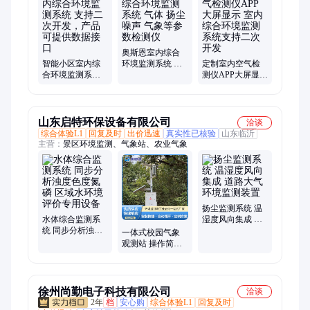
奥斯恩室内综合
智能小区室内综
环境监测系统 气
定制室内空气检
合环境监测系统
体 扬尘 噪声 气象
测仪APP大屏显示
支持二次开发，
等参数检测仪
室内综合环境监
产品可提供数据
测系统支持二次
接口
开发
山东启特环保设备有限公司
洽谈
综合体验L1
回复及时
出价迅速
真实性已核验
山东临沂
主营：
景区环境监测、气象站、农业气象
扬尘监测系统 温
水体综合监测系
湿度风向集成 道
统 同步分析浊度
路大气环境监测
一体式校园气象
色度氮磷 区域水
装置
观测站 操作简单
环境评价专用设
无危险 青少年气
备
象科普实训器材
徐州尚勤电子科技有限公司
洽谈
2年
档
安心购
综合体验L1
回复及时