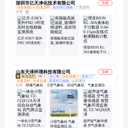
深圳市亿天净化技术有限公司
洽谈
综合体验L0
回复及时
真实性已核验
广东深圳
主营：
[]
亿天-ESKY-室外
有隔板高效过滤
PM2.5环境实时在
器_玻璃纤维滤料
线精确监测系统
_低价性能稳定
理音RION KL-
30A液体粒子计数
器 0.04-0.15µm在
线式检测颗粒计
数仪
山东天泽环境科技有限公司
洽谈
3年
厂
安心购
综合体验L1
真实工厂
回复及时
出价迅速
真实性已核验
山东潍坊
主营：
防爆气象站、小型气象站、自动气象站、气象监测仪、交
通能见度监测站、负氧离子监测站、空气质量监测站、水质在线
监测仪、水文监测站、GNSS位移监测站、土壤墒情监测站、水
质监测站、农业气象站、光伏气象站、便携式气象仪、气象传感
器、手持气象站、微型气象仪、校园气象站、虫情测报灯、孢子
捕捉仪、高标准农田设备、iv测试仪、EL检测仪、松材线虫检测
仪
一体化小型气象
超声波气象传感
小型气象站 气象
站 TZ-CQX12A天
器 空气质量传感
环境监测仪 自动