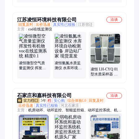
泽 综合自动气象
器 智慧气象环境
气象设备 TZ-
站 四气两尘监测
监测站 TZ-WQX8
CQX7 天泽环境
系统
天泽
江苏凌恒环境科技有限公司
洽谈
回复及时
出价迅速
真实性已核验
江苏宿迁
主营：
cod在线监测仪
凌恒微型空气质
凌恒氨氮水质监
量监测仪 挥发性
测仪 水库环境自
凌恒 LH-CYQ 01
有机物voc在线监
动检测设备 岸边
型水质采样器 岸
测系统 精度0.1
站厂家 现货直发
边检测水质 超标
留样污水监控仪
石家庄和嘉科技有限公司
洽谈
5年
档
安心购
综合体验L0
回复及时
出价迅速
真实性已核验
河北石家庄
主营：
机房动环、动环监控、智能监控箱、动环监控系统、机房
动力环境监控系统、变电站智能辅控系统、机房动环监控系统、
机房环境监控系统、智能运维箱、智能抱杆箱、智能通信防护箱