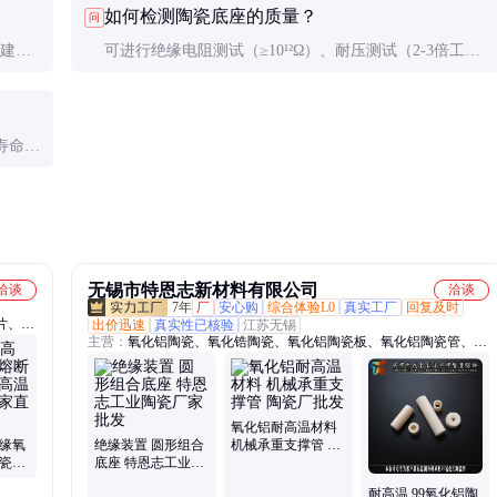
如何检测陶瓷底座的质量？
问
。建议
可进行绝缘电阻测试（≥10¹²Ω）、耐压测试（2-3倍工作
。
电压）、尺寸检测（三次元测量）和表面粗糙度检测。
寿命可
。
无锡市特恩志新材料有限公司
洽谈
洽谈
7年
厂
安心购
综合体验L0
真实工厂
回复及时
片、电
出价迅速
真实性已核验
江苏无锡
主营：
氧化铝陶瓷、氧化锆陶瓷、氧化铝陶瓷板、氧化铝陶瓷管、氧
瓷片
化铝陶瓷棒、氧化铝陶瓷环、氧化铝陶瓷片、耐磨陶瓷、陶瓷密封
件、结构陶瓷、陶瓷定做、陶瓷加工、干压陶瓷、等静压陶瓷、刚玉
陶瓷管、绝缘瓷柱、陶瓷管、陶瓷片、陶瓷环、陶瓷板、绝缘陶瓷、
99氧化铝陶瓷板、氧化铝空心球制品、刚玉莫来石承烧板
氧化铝耐高温材料
绝缘氧
绝缘装置 圆形组合
机械承重支撑管 陶
陶瓷座
底座 特恩志工业陶
瓷厂批发
座 厂
瓷厂家批发
耐高温 99氧化铝陶