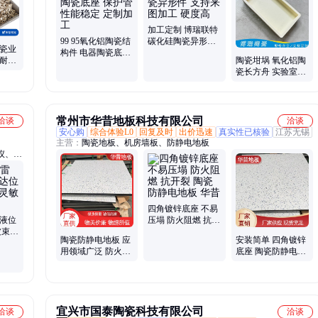
加工定制 博瑞联特
99 95氧化铝陶瓷结
碳化硅陶瓷异形件
田瓷业
构件 电器陶瓷底座
支持来图加工 硬度
 耐高
陶瓷坩埚 氧化铝陶
保护管 性能稳定 定
高
化铝瓷
瓷长方舟 实验室耐
制加工
高温设备 多种规格
常州市华昔地板科技有限公司
洽谈
洽谈
安心购
综合体验L0
回复及时
出价迅速
真实性已核验
江苏无锡
主营：
陶瓷地板、机房墙板、防静电地板
仪、温
仪、在
轮流量
四角镀锌底座 不易
达液位
压塌 防火阻燃 抗开
波束角
裂 陶瓷防静电地板
陶瓷防静电地板 应
安装简单 四角镀锌
华昔
用领域广泛 防火阻
底座 陶瓷防静电地
燃 抗开裂 四角镀锌
板 应用领域广泛 华
底座 华昔
昔
宜兴市国泰陶瓷科技有限公司
洽谈
洽谈