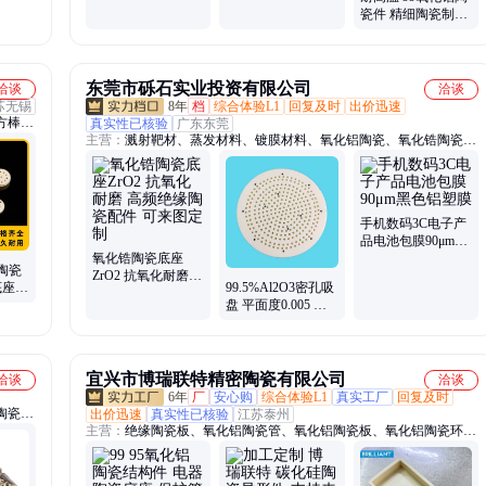
瓷件 精细陶瓷制品
工厂定做
东莞市砾石实业投资有限公司
洽谈
洽谈
苏无锡
8年
档
综合体验L1
回复及时
出价迅速
方棒、
真实性已核验
广东东莞
主营：
溅射靶材、蒸发材料、镀膜材料、氧化铝陶瓷、氧化锆陶瓷、
陶瓷、
工业陶瓷、99氧化铝陶瓷、耐高温陶瓷、陶瓷板、绝缘陶瓷、防静电
陶瓷、
陶瓷、陶瓷垫圈、陶瓷零件、可加工陶瓷、微晶玻璃陶瓷、铝塑膜、
件、氧
坩埚、铝型材、铜背板、包装膜、钛靶材、镍靶材、ITO靶材、石墨
坩埚
手机数码3C电子产
品电池包膜90μm黑
氧化锆陶瓷底座
色铝塑膜
陶瓷
ZrO2 抗氧化耐磨
底座
99.5%Al2O3密孔吸
高频绝缘陶瓷配件
加工
盘 平面度0.005 高
可来图定制
纯氧化铝精密陶瓷
加工
宜兴市博瑞联特精密陶瓷有限公司
洽谈
洽谈
6年
厂
安心购
综合体验L1
真实工厂
回复及时
陶瓷、
出价迅速
真实性已核验
江苏泰州
主营：
绝缘陶瓷板、氧化铝陶瓷管、氧化铝陶瓷板、氧化铝陶瓷环、
陶瓷、
异型螺纹陶瓷、真空炉陶瓷管、氧化铝陶瓷棒