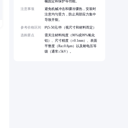
械固定和保护等功能。
注意事项
避免机械冲击和骤冷骤热，安装时
注意均匀受力，防止局部应力集中
导致开裂。
参考价格区间
约5-50元/件（视尺寸和材料而定）
选购要点
需关注材料纯度（96%或99%氧化
铝）、尺寸精度（±0.1mm）、表面
平整度（Ra≤0.8μm）以及耐电压等
级（通常≥5kV）。