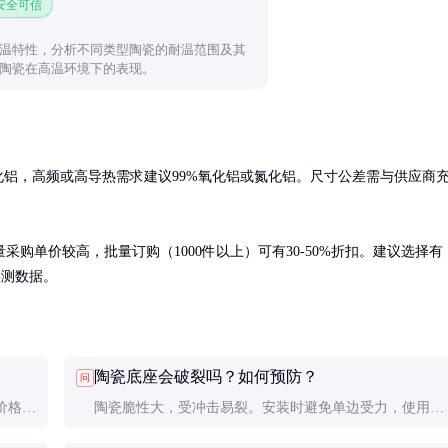
 安全可信
温特性，分析不同类型陶瓷的耐温范围及其
陶瓷在高温环境下的表现。
化铝，高频或高导热需求建议99%氧化铝或氮化铝。尺寸公差需与供应商
购单价较高，批量订购（1000件以上）可有30-50%折扣。建议选择有
实测数据。
陶瓷底座会破裂吗？如何预防？
问
价格贵
陶瓷脆性大，受冲击易裂。安装时避免单边受力，使用弹
化铝。
性垫片缓冲，运输中做好防震包装。