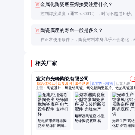
金属化陶瓷底座焊接要注意什么？
问
控制焊接温度（通常＜300℃），时间不超过10秒
使用含银焊料，焊接后缓慢冷却以避免热应力裂纹
陶瓷底座的寿命一般是多久？
问
在正常使用条件下，陶瓷材料本身几乎不会老化，
达10年以上。实际寿命取决于金属化层和安装方式
相关厂家
宜兴市光峰陶瓷有限公司
综合体验L0
回复及时
出价迅速
真实性已核验
江苏无锡
主营：
陶瓷基片、氧化铝陶瓷、氧化铝陶瓷基片、散热陶瓷基
子陶瓷基片、结构陶瓷、氧化铝陶瓷片、陶瓷基板、高铝耐磨
熔断器陶瓷座 小型
配电柜用熔断器陶
绝缘陶瓷底座 易安
光峰生产 高
瓷座 绝缘阻燃陶瓷
装熔断器配件 光峰
化铝 熔断器
底座 电气设备配件
生产
耐高温陶瓷底