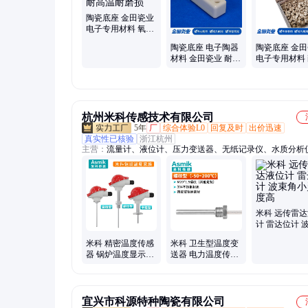
陶瓷底座 金田瓷业
电子专用材料 氧化
铝材质 耐高温耐磨
陶瓷底座 电子陶器
陶瓷底座 金
损
材料 金田瓷业 耐火
电子专用材料
耐高温 氧化铝材质
温耐磨损 氧
件
杭州米科传感技术有限公司
5年
厂
综合体验L0
回复及时
出价迅速
真实性已核验
浙江杭州
主营：
流量计、液位计、压力变送器、无纸记录仪、水质分析
度传感器、超声波液位计、电磁流量计、在线ph计、在线溶氧
线浊度仪、多参数水质分析仪、有纸记录仪、涡街流量计、涡
计、超声波流量计、雷达液位计、在线余氯分析仪
米科 远传雷
计 雷达位计 
小灵敏度高
米科 精密温度传感
米科 卫生型温度变
器 锅炉温度显示器
送器 电力温度传感
耐高温陶瓷底座寿
器 耐高温陶瓷底座
命久MIK-WZPK
寿命久
宜兴市科源特种陶瓷有限公司