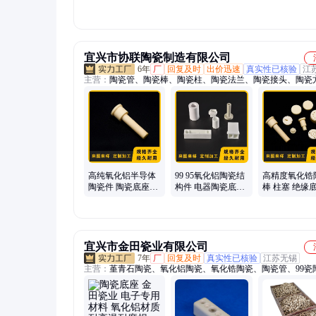
支持打样
家直供
宜兴市协联陶瓷制造有限公司
6年
厂
回复及时
出价迅速
真实性已核验
江
主营：
陶瓷管、陶瓷棒、陶瓷柱、陶瓷法兰、陶瓷接头、陶瓷
电子陶瓷、陶瓷垫片、陶瓷灯头、陶瓷滑轮、陶瓷灯座、汽车
陶瓷轴柱、工业陶瓷、陶瓷底座、电器陶瓷、绝缘陶瓷、电阻
装置陶瓷、密封陶瓷圈、陶瓷接线座、螺纹陶瓷套、陶瓷异形
化锆陶瓷、密封圈
高纯氧化铝半导体
99 95氧化铝陶瓷结
高精度氧化锆
陶瓷件 陶瓷底座加
构件 电器陶瓷底座
棒 柱塞 绝缘
工 协联定制
保护管 性能稳定 定
圆片协联陶瓷
制加工 协联
宜兴市金田瓷业有限公司
7年
厂
回复及时
真实性已核验
江苏无锡
主营：
堇青石陶瓷、氧化铝陶瓷、氧化锆陶瓷、陶瓷管、99瓷
电子陶瓷、陶瓷垫片、精密陶瓷、陶瓷底座、异形陶瓷、电器
陶瓷坩埚、高频陶瓷、滑石瓷、99瓷配件、95氧化铝