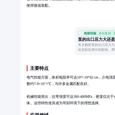
便焊接或装配。
商家经验
真实案例 ·
泵的出口压力大还是
本文解析泵的出口压力与
在实际应用中的影响，帮
主要特点
电气性能方面，体积电阻率可达10¹⁴-10¹⁶Ω·cm，介
数约7-8×10⁻⁶/℃，与许多金属匹配良好。

机械性能突出，抗弯强度可达300-400MPa，硬度仅次于
体。这些特性使其成为苛刻环境下的理想选择。