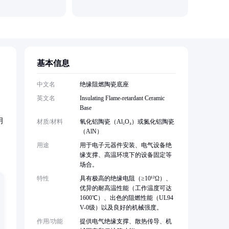
基本信息
，
中文名
绝缘阻燃陶瓷底座
英文名
Insulating Flame-retardant Ceramic
Base
明
材质/材料
氧化铝陶瓷（Al₂O₃）或氮化铝陶瓷
（AlN）
用途
用于电子元器件安装、电气设备绝
缘支撑、高温环境下的设备固定等
场合。
特性
具有极高的绝缘电阻（≥10¹²Ω）、
优异的耐高温性能（工作温度可达
1600℃）、出色的阻燃性能（UL94
V-0级）以及良好的机械强度。
作用/功能
提供电气绝缘支撑、散热传导、机