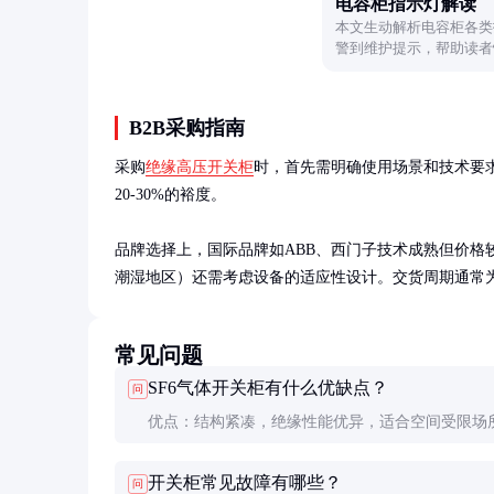
电容柜指示灯解读
本文生动解析电容柜各类
警到维护提示，帮助读者
管理效率。
B2B采购指南
采购
绝缘高压开关柜
时，首先需明确使用场景和技术要
20-30%的裕度。

品牌选择上，国际品牌如ABB、西门子技术成熟但价格
潮湿地区）还需考虑设备的适应性设计。交货周期通常为
常见问题
SF6气体开关柜有什么优缺点？
问
优点：结构紧凑，绝缘性能优异，适合空间受限场
点：SF6是温室气体，泄漏可能对环境造成影响，
开关柜常见故障有哪些？
问
回收处理。