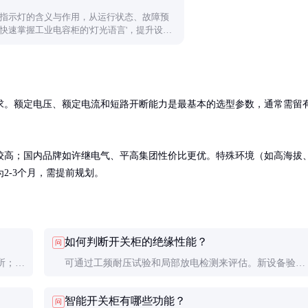
指示灯的含义与作用，从运行状态、故障预
快速掌握工业电容柜的'灯光语言'，提升设备
求。额定电压、额定电流和短路开断能力是最基本的选型参数，通常需留
较高；国内品牌如许继电气、平高集团性价比更优。特殊环境（如高海拔
2-3个月，需提前规划。
如何判断开关柜的绝缘性能？
问
所；缺
可通过工频耐压试验和局部放电检测来评估。新设备验收
需专业
时，耐压值应达到额定值的1.1-1.3倍，局部放电量通常要
智能开关柜有哪些功能？
问
求小于10pC。