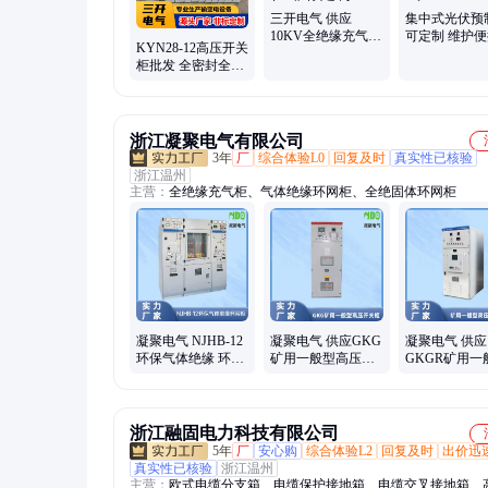
三开电气 供应
集中式光伏预
10KV全绝缘充气柜
可定制 维护
KYN28-12高压开关
环网柜 全封闭型高
速 实时电路监
柜批发 全密封全绝
压开关柜 非标定制
开电气
缘大电流环网柜 三
开电气 供应
浙江凝聚电气有限公司
3年
厂
综合体验L0
回复及时
真实性已核验
浙江温州
主营：
全绝缘充气柜、气体绝缘环网柜、全绝固体环网柜
凝聚电气 NJHB-12
凝聚电气 供应GKG
凝聚电气 供应
环保气体绝缘 环网
矿用一般型高压开
GKGR矿用一
柜 高压开关设备和
关柜 G K G矿 用高
高压软起动柜 
控制设备
压柜 高低压成套柜
G R矿 用高 
动柜
浙江融固电力科技有限公司
5年
厂
安心购
综合体验L2
回复及时
出价迅
真实性已核验
浙江温州
主营：
欧式电缆分支箱、电缆保护接地箱、电缆交叉接地箱、