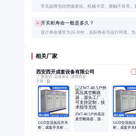
常见故障包括绝缘老化、机械卡涩、接触不良等。
缘故障约占60%，定期检测和预防性维护可大幅降
开关柜寿命一般是多久？
问
率。
设计寿命通常为20-30年，实际寿命与运行环境、
况、维护水平密切相关。定期维护可延长使用寿命1
上。
相关厂家
西安西开成套设备有限公司
厂家直供
品质保证
陕西西安
主营：
[]
ZW7-40.5户外高压
真空断路器，源头
GGD交流低压开关
GGD交流低
工厂，可支持定
柜，成套开关柜 动
柜，成套开关
制，技术指导无忧
力柜 工厂定制
力柜 工厂定制