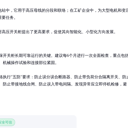
电站中，它用于高压母线的分段和联络；在工矿企业中，为大型电机和变
要任务。

对高压开关柜提出了更高要求，促使其向智能化、小型化方向发展。
保开关柜长期可靠运行的关键。建议每6个月进行一次全面检查，重点包
、机械操作试验和连接部位紧固。

格执行"五防"要求：防止误分误合断路器、防止带负荷分合隔离开关、防
、防止带接地线合闸、防止误入带电间隔。发现异常应立即停机检修，避
 安全可信