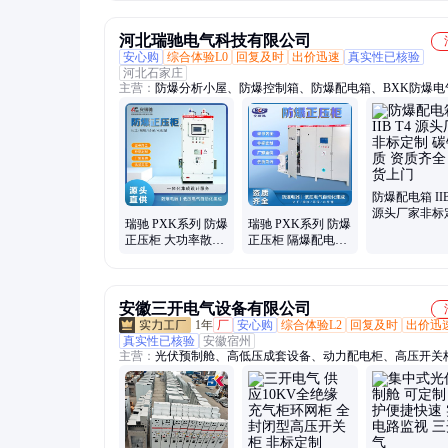
河北瑞驰电气科技有限公司
安心购
综合体验L0
回复及时
出价迅速
真实性已核验
河北石家庄
主营：
防爆分析小屋、防爆控制箱、防爆配电箱、BXK防爆电
柜、增安防爆箱、防爆接线箱、不锈钢防爆箱、工业防爆柜、db
爆配电箱、BXM(K)防爆箱、防爆操作箱、通风散热防爆柜
防爆配电箱 IIB
源头厂家非标
瑞驰 PXK系列 防爆
瑞驰 PXK系列 防爆
碳钢材质 资
正压柜 大功率散热
正压柜 隔爆配电柜
送货上门
隔爆配电柜 适配多
碳钢材质 大功率散
恶劣工况
热 非标定制
安徽三开电气设备有限公司
1年
厂
安心购
综合体验L2
回复及时
出价迅
真实性已核验
安徽宿州
主营：
光伏预制舱、高低压成套设备、动力配电柜、高压开关
置式开关柜、高低压开关柜、低压开关柜、箱式变电站、箱式
器、电力光伏预制舱、光伏升压预制舱、美式箱变、欧式箱变
式箱变、充电桩箱式变电站、充电桩箱变、光伏升压箱变、干
器、油浸式变压器、三相干式变压器、分布式光伏预制舱、35k
伏预制舱、光伏电站预制舱