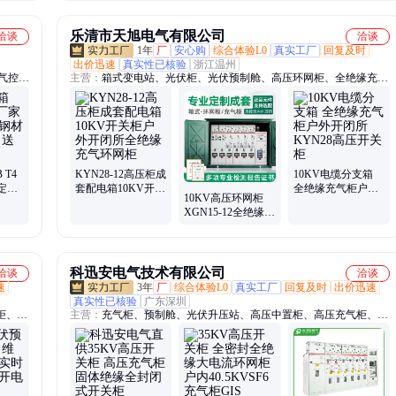
乐清市天旭电气有限公司
洽谈
洽谈
1年
厂
安心购
综合体验L0
真实工厂
回复及时
出价迅速
真实性已核验
浙江温州
气控制
主营：
箱式变电站、光伏柜、光伏预制舱、高压环网柜、全绝缘充气
 eb防
柜、高压开闭所、KYN28高压中置柜、GGD低压开关柜、成套配电
箱、动力柜、MNS抽屉柜、低压配电柜、景观式地埋箱变、PT柜、
计量柜、进线柜、充气柜、环网柜、配电箱、XL-21动力柜、GCK低
压抽屉柜、不锈钢电容柜
 T4
KYN28-12高压柜成
10KV电缆分支箱
定制
套配电箱10KV开关
全绝缘充气柜户外
10KV高压环网柜
质齐全
柜户外开闭所全绝
开闭所KYN28高压
XGN15-12全绝缘充
缘充气环网柜
开关柜
气柜户外开闭所
KYN28中置开关柜
科迅安电气技术有限公司
洽谈
洽谈
速
3年
厂
综合体验L0
真实工厂
回复及时
出价迅速
真实性已核验
广东深圳
柜、中
主营：
充气柜、预制舱、光伏升压站、高压中置柜、高压充气柜、高
变压
压开关柜、35KV高压开关柜、高压柜、环网柜、GIS充气柜、光伏预
、景观
制舱、环保柜、箱式变电站、35KV充气柜、35KV环网柜、35KV电
式变压
缆分支箱、大电流环网柜、35KV升压变、华氏箱变、电缆分支箱、
V光
六氟化硫断路器、35KV环保柜、箱变、充气柜GIS、开闭所