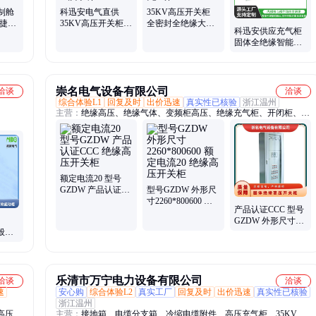
制舱
科迅安电气直供
35KV高压开关柜
便捷快
35KV高压开关柜
全密封全绝缘大电
科迅安供应充气柜
视 三
高压充气柜 固体绝
流环网柜 户内
固体全绝缘智能环
缘全封闭式开关柜
40.5KVSF6充气柜
网柜 高压开关柜成
GIS
套设备
崇名电气设备有限公司
洽谈
洽谈
综合体验L1
回复及时
出价迅速
真实性已核验
浙江温州
主营：
绝缘高压、绝缘气体、变频柜高压、绝缘充气柜、开闭柜、配
电系统、高低压电气
额定电流20 型号
GZDW 产品认证
型号GZDW 外形尺
CCC 绝缘高压开关
寸2260*800600 额
产品认证CCC 型号
柜
定电流20 绝缘高压
GZDW 外形尺寸
开关柜
般型
2260*800600 绝缘
G K
高压开关柜
压软启
乐清市万宁电力设备有限公司
洽谈
洽谈
速
安心购
综合体验L2
真实工厂
回复及时
出价迅速
真实性已核验
浙江温州
高压成
主营：
接地箱、电缆分支箱、冷缩电缆附件、高压充气柜、35KV隔