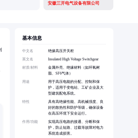
安徽三开电气设备有限公司
基本信息
到
中文名
绝缘高压开关柜
英文名
Insulated High Voltage Switchgear
材质/材料
金属外壳、绝缘材料（如环氧树
可
脂、SF6气体）
用途
用于高压电能的分配、控制和保
护，适用于变电站、工矿企业及大
型建筑配电系统。
特性
具有高绝缘性能、高机械强度、良
好的散热性和防护等级，确保设备
在高压环境下安全运行。
作用/功能
实现高压电路的接通、分断和保
护，防止短路、过载等故障对电力
系统造成损害。