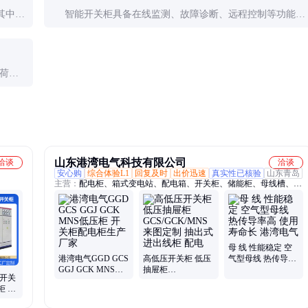
其中绝
智能开关柜具备在线监测、故障诊断、远程控制等功能，
低故障
可实现状态检修，减少停电时间，提升供电可靠性。
负荷情
0年以
山东港湾电气科技有限公司
洽谈
洽谈
安心购
综合体验L1
回复及时
出价迅速
真实性已核验
山东青岛
主营：
配电柜、箱式变电站、配电箱、开关柜、储能柜、母线槽、箱
变、变压器、环网箱、电缆分支箱、预制舱、充电桩
母 线 性能稳定 空
港湾电气GGD GCS
高低压开关柜 低压
气型母线 热传导率
GGJ GCK MNS低
抽屉柜
高 使用寿命长 港湾
压开关
压柜 开关柜配电柜
GCS/GCK/MNS 来
电气
柜 动
生产厂家
图定制 抽出式进出
线柜 配电