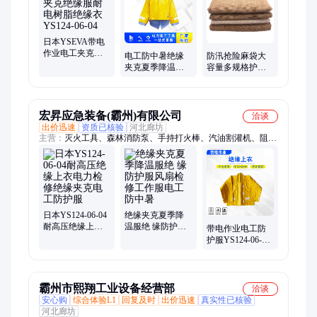
日本YSEVA带电
作业电工夹克绝
电工防中暑绝缘
防汛抢险麻袋大
缘服耐电树脂绝
夹克夏季降温服
容量多规格护坡
缘衣YS124-06-04
绝缘防护服风扇
老式麻包防汛抗
检修工作服
洪抢险编制沙袋
宏昇应急装备(霸州)有限公司
洽谈
出价迅速
资质已核验
河北廊坊
主营：
灭火工具、森林消防泵、手持打火棒、汽油割灌机、阻燃
防火装备、防汛抢险工具、消防灭火扫把、涤纶长丝软管、森林
防火手套、山林扑火拖把、消防多功能枪、高扬程接力水泵、火
场应急灭火泵
日本YS124-06-04
绝缘夹克夏季降
耐高压绝缘上衣
温服绝 缘防护服
带电作业电工防
电力检修绝缘夹
风扇检修工作服
护服YS124-06-04
克电工防护服
电工防中暑
绝缘上衣10层树
脂夹克式绝缘服
霸州市熙翔工业设备经营部
洽谈
安心购
综合体验L1
回复及时
出价迅速
真实性已核验
河北廊坊