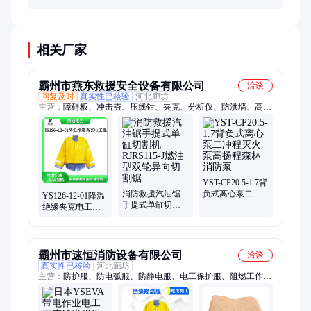
求，便于在复杂环境中快速识别作业人员位置，提高
安全性。部分产品还配有反光条，增强夜间可视性。
相关厂家
霸州市燕东救援安全设备有限公司
洽谈
回复及时
真实性已核验
河北廊坊
主营：
障碍板、冲击夯、压线钳、夹克、分析仪、防洪墙、高空
锯、捕鱼船、警示牌、双肩包、照明线、荧光球、液压钳、密封
袋、堵水带、削尖器、电动泵、修剪机、测量仪、检测尺、除雪
机、除草机、灭火衣、抓绳器、潜水灯、瓷瓶罩
YST-CP20.5-1.7背
消防救援汽油锯
负式离心泵二冲
YS126-12-01降温
手提式单缸切割
程灭火泵高扬程
绝缘夹克电工服
机RJRS115-J燃油
森林消防泵
EVA耐电树脂上衣
型双轮异向切割
带风扇电工降温
锯
服
霸州市速恒消防设备有限公司
洽谈
真实性已核验
河北廊坊
主营：
防护服、防电弧服、防静电服、电工保护服、阻燃工作
服、防触电工作服、防触电工作套装、电工防护劳保服、双重隔
热阻燃服、防电弧套、防电弧大褂