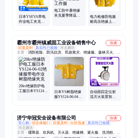
电工防中暑绝缘
夹克夏季降温服
日本YSEVA带电
电力检修防电服
绝缘防护服风扇
作业电工夹克绝
耐高压绝缘上衣
检修工作服
缘服耐电树脂绝
YS124-06-04电工
缘衣YS124-06-04
防护树脂夹克
霸州市霸州镇威固工业设备销售中心
洽谈
回复及时
真实性已核验
河北廊坊
主营：
消防抢险、防汛抗洪、民政救灾、绝缘服、森林灭火、应
急救援、消防破拆
20kv绝缘防护电
工服日本YS124-
日本YS树脂绝缘
自动跟踪定位射
06-02绝缘服带电
服YS124-06-04耐
流灭火装置智能
作业树脂绝缘夹
高压防护服电工
消防喷水器电动
克
作业防触电夹克
智能设备
威固
济宁华冠安全设备有限公司
洽谈
安心购
综合体验L1
回复及时
出价迅速
真实性已核验
河北廊坊
主营：
缓降器、吹风机、灭火器、绝缘梯、避火服、洗消粉、挡
水板、方位灯、安全带、交底箱、消火栓、防暴头盔、喷雾水