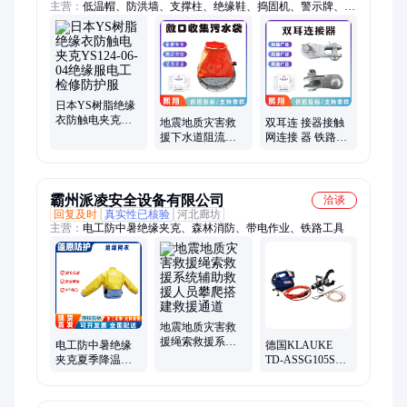
主营：
低温帽、防洪墙、支撑柱、绝缘鞋、捣固机、警示牌、双
肩包、渣样箱、液压钳、电动泵、修剪机、除草机、抓绳器、标
志柱、挡风镜、扩音器、喷绘布、钻孔机、棉衣裤、动力泵、呼
救器、逃生梯、凿岩机、供压泵、摩托艇
日本YS树脂绝缘
衣防触电夹克
地震地质灾害救
双耳连 接器接触
YS124-06-04绝缘
援下水道阻流袋
网连接 器 铁路电
服电工检修防护
抢险救援堵漏袋
气化双耳连接器
服
敞口收集污水袋
霸州派凌安全设备有限公司
洽谈
回复及时
真实性已核验
河北廊坊
主营：
电工防中暑绝缘夹克、森林消防、带电作业、铁路工具
地震地质灾害救
援绳索救援系统
电工防中暑绝缘
德国KLAUKE
辅助救援人员攀
夹克夏季降温服
TD-ASSG105SL
爬搭建救援通道
绝缘防护服风扇
无线遥控电池泵
检修工作服
安全切刀