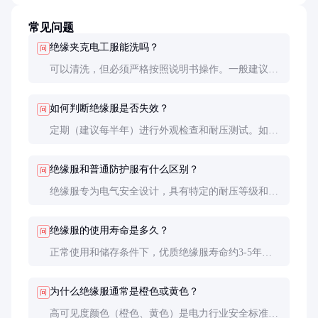
常见问题
绝缘夹克电工服能洗吗？
问
可以清洗，但必须严格按照说明书操作。一般建议手
洗或轻柔机洗，使用中性洗涤剂，避免刷洗涂层部
位。清洗后自然晾干，切勿暴晒或烘干，以免损伤绝
如何判断绝缘服是否失效？
问
缘层。
定期（建议每半年）进行外观检查和耐压测试。如发
现表面有明显破损、硬化、裂纹或起泡，应立即停止
使用。专业检测机构可用高压测试仪进行绝缘性能验
绝缘服和普通防护服有什么区别？
问
证。
绝缘服专为电气安全设计，具有特定的耐压等级和阻
燃要求。普通防护服可能不具备绝缘性能，在带电环
境中使用极其危险。
绝缘服的使用寿命是多久？
问
正常使用和储存条件下，优质绝缘服寿命约3-5年。
但实际寿命受使用频率、环境条件和维护状况影响很
大，建议每年专业检测一次。
为什么绝缘服通常是橙色或黄色？
问
高可见度颜色（橙色、黄色）是电力行业安全标准要