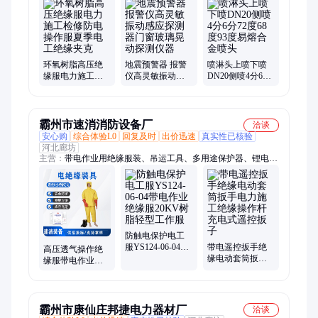
枪、防汛沙袋、干式喷头、灌溉水带、保安器材、防身手套、破
拆工具、救援工具、灭火设备、应急水桶、防护手套、排烟风
机、不锈钢沙箱
环氧树脂高压绝
地震预警器 报警
喷淋头上喷下喷
缘服电力施工检
仪高灵敏振动感
DN20侧喷4分6分
修防电操作服夏
应探测器门窗玻
72度68度93度易
季电工绝缘夹克
璃晃动探测仪器
熔合金喷头
霸州市速消消防设备厂
洽谈
安心购
综合体验L0
回复及时
出价迅速
真实性已核验
河北廊坊
主营：
带电作业用绝缘服装、吊运工具、多用途保护器、锂电池
爬绳机
防触电保护电工
服YS124-06-04带
带电遥控扳手绝
高压透气操作绝
电作业绝缘服
缘电动套筒扳手
缘服带电作业中
20KV树脂轻型工
电力施工绝缘操
号绝缘夹克电工
作服
作杆充电式遥控
防护上衣
扳子
霸州市康仙庄邦捷电力器材厂
洽谈