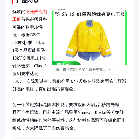
产品特点
优质的
绝缘夹克电
工服
首先必须具备
可靠的耐电压性
能，根据GB/T 
20097标准，Class 
1级产品应能承受
10kV交流电压1分
钟不击穿，Class 2
霸州市燕东救援安全设备有限公司
级则要求达到
20kV。实际测试中，我们会用专业设备在服装表面施加逐渐
升高的电压，直到出现击穿现象。

另一个关键指标是阻燃性能，要求接触火焰后2秒内自熄，
且不产生熔滴。目前主流产品采用Nomex、Kevlar等芳纶纤
维或改性腈纶作为外层材料，这些材料在高温下会碳化而非
熔化，大大降低了二次伤害风险。