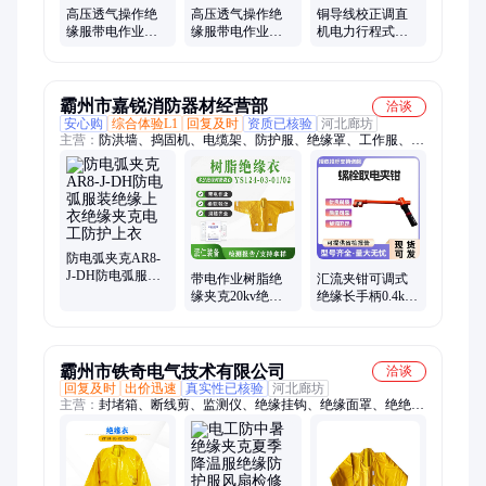
高压透气操作绝
高压透气操作绝
铜导线校正调直
缘服带电作业中
缘服带电作业中
机电力行程式铜
号绝缘夹克电工
号绝缘夹克电工
轮直弯机铁路KT-
防护上衣
防护上衣
5接触线校直器
霸州市嘉锐消防器材经营部
洽谈
安心购
综合体验L1
回复及时
资质已核验
河北廊坊
主营：
防洪墙、捣固机、电缆架、防护服、绝缘罩、工作服、绝
缘鞋、电工刀、绝缘靴、引虫灯、放线架、缘鞋套、剥皮器、压
油泵、割灌机、导线管、遮蔽罩、切轨机、断线剪、防捻器、测
试仪、软梯头、汽油锯、削皮刀、棉大衣
防电弧夹克AR8-
J-DH防电弧服装
带电作业树脂绝
汇流夹钳可调式
绝缘上衣绝缘夹
缘夹克20kv绝缘
绝缘长手柄0.4kv
克电工防护上衣
防护电工服日本
母排检修带电作
YS124-06-02绝缘
业螺栓取电夹钳
服
霸州市铁奇电气技术有限公司
洽谈
回复及时
出价迅速
真实性已核验
河北廊坊
主营：
封堵箱、断线剪、监测仪、绝缘挂钩、绝缘面罩、绝绝缘
工作靴、扩张器、液压泵、安全带、全站仪、工具袋、托瓶架、
遮蔽罩、阻流袋、防鸟盒、橡胶套鞋、地质雷达、破拆工具、夹
头锁杆、防电弧鞋、液压破碎镐、电缆接线盒、鹰嘴剪切器、生
命探测仪、断路防护罩