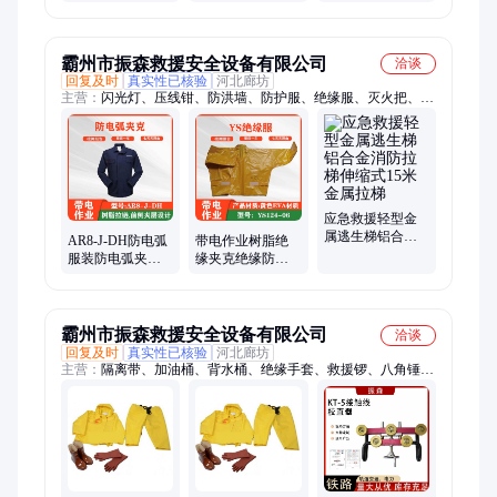
缘上衣绝缘夹克
火灾扑救设备
器推车式供气设
备强制送风用呼
吸机
霸州市振森救援安全设备有限公司
洽谈
回复及时
真实性已核验
河北廊坊
主营：
闪光灯、压线钳、防洪墙、防护服、绝缘服、灭火把、垃
圾钳、捣固机、竹板床、警示牌、遮蔽管、棉花被、课桌椅、六
角网、液压钳、保护管、空调被、检测尺、除草机、引流线、高
压泵、剥线钳、安全帽、应急桶、安全带
应急救援轻型金
属逃生梯铝合金
AR8-J-DH防电弧
带电作业树脂绝
消防拉梯伸缩式
服装防电弧夹克
缘夹克绝缘防护
15米金属拉梯
电工防护上衣绝
电工服YS124-06
缘上衣绝缘夹克
绝缘服
霸州市振森救援安全设备有限公司
洽谈
回复及时
真实性已核验
河北廊坊
主营：
隔离带、加油桶、背水桶、绝缘手套、救援锣、八角锤、
储水袋、安全绳、破门斧、铝合金、照明灯车、防护眼镜、消防
头盔、防撞锥筒、灭火水泵、手提喇叭、防烟面罩、防汛铁锹、
单人折叠床、漂浮救生绳、防毒全面具、手摇报警器、风力灭火
机、漏电断路器、应急救援灯