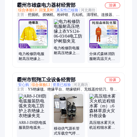
霸州市雄森电力器材经营部
洽谈
综合体验L0
回复及时
真实性已核验
河北廊坊
主营：
挖掘机、抓钢机、粉碎钳、孔钻机、清理机、连接器、贝
壳斗、路沿石、铺设机、破桩机、扫雪机、抓木机、夯实机、拆
车剪、电磁吸盘、安装夹具、螺旋钻机、液压吸盘、石块切机、
拆解液压剪、高频破碎锤、树根钻刨机、淤泥搅拌机、高频打桩
机、纵向铣挖机
电力检修防电服
耐高压绝缘上衣
电力检修防电服
分体式森林消防
YS124-06-03/04电
耐高压绝缘上衣
服耐高温灭火服
工防护树脂夹克
YS124-06-03/04电
抢险救援扑火服
工防护树脂夹克
套装芳纶阻燃防
火服
霸州市熙翔工业设备经营部
洽谈
安心购
综合体验L1
资质已核验
河北廊坊
主营：
YS绝缘毯、绝缘平台、绝缘锁杆、无线遥控切刀、导线
遮蔽罩
AR8-J-DH防电弧
高压细水雾灭火
服装防电弧夹克
机近程细水雾
移动供气源长管
电工防护上衣绝
（m）≥6森林草原
式车载空气呼吸