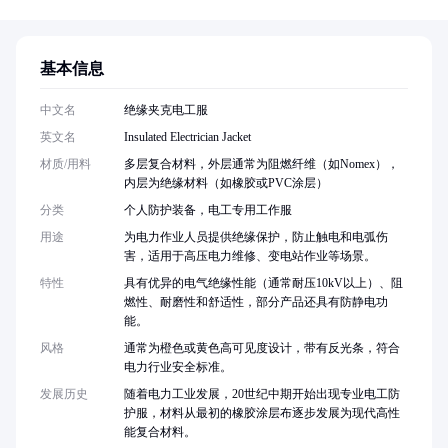
基本信息
中文名
绝缘夹克电工服
英文名
Insulated Electrician Jacket
材质/用料
多层复合材料，外层通常为阻燃纤维（如Nomex），
内层为绝缘材料（如橡胶或PVC涂层）
分类
个人防护装备，电工专用工作服
用途
为电力作业人员提供绝缘保护，防止触电和电弧伤
害，适用于高压电力维修、变电站作业等场景。
特性
具有优异的电气绝缘性能（通常耐压10kV以上）、阻
燃性、耐磨性和舒适性，部分产品还具有防静电功
能。
风格
通常为橙色或黄色高可见度设计，带有反光条，符合
电力行业安全标准。
发展历史
随着电力工业发展，20世纪中期开始出现专业电工防
护服，材料从最初的橡胶涂层布逐步发展为现代高性
能复合材料。