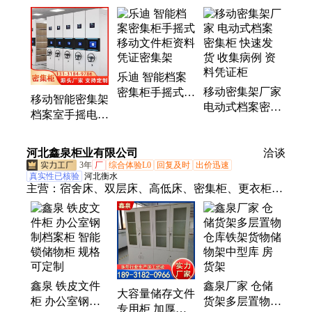
乐迪 智能档案
移动密集架厂家
密集柜手摇式移
移动智能密集架
电动式档案密集
动文件柜资料凭
档案室手摇电动
柜 快速发货 收
证密集架
密集柜库房资料
集病例 资料凭
文件柜财务凭证
河北鑫泉柜业有限公司
证柜
洽谈
柜
3年
厂
综合体验L0
回复及时
出价迅速
真实性已核验
河北衡水
主营：
宿舍床、双层床、高低床、密集柜、更衣柜、
换衣柜、存包柜、保密柜、档案柜、文件柜、铁皮资
料柜、阅览室书架柜、资料档案凭证柜、图书架、铁
艺床、架子床、上下床、组合书架、图书馆书架、档
案密集架
鑫泉 铁皮文件
鑫泉厂家 仓储
大容量储存文件
柜 办公室钢制
货架多层置物仓
专用柜 加厚钢