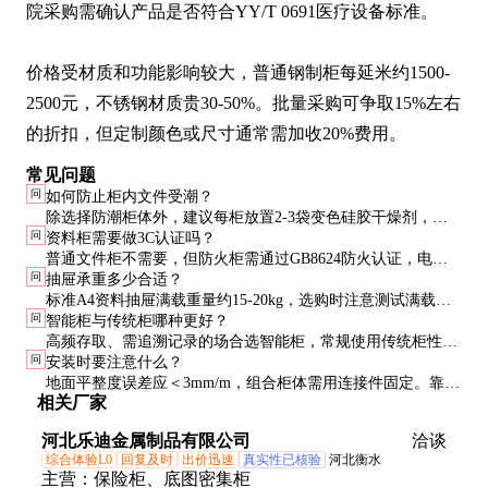
院采购需确认产品是否符合YY/T 0691医疗设备标准。

价格受材质和功能影响较大，普通钢制柜每延米约1500-
2500元，不锈钢材质贵30-50%。批量采购可争取15%左右
的折扣，但定制颜色或尺寸通常需加收20%费用。
常见问题
问
如何防止柜内文件受潮？
除选择防潮柜体外，建议每柜放置2-3袋变色硅胶干燥剂，湿
问
资料柜需要做3C认证吗？
度超过50%时及时更换。重要文档可加装小型除湿机。
普通文件柜不需要，但防火柜需通过GB8624防火认证，电子
问
抽屉承重多少合适？
智能柜需提供电子产品安全认证。
标准A4资料抽屉满载重量约15-20kg，选购时注意测试满载状
问
智能柜与传统柜哪种更好？
态下的抽拉顺畅度。
高频存取、需追溯记录的场合选智能柜，常规使用传统柜性价
问
安装时要注意什么？
比更高。关键看实际管理需求。
地面平整度误差应＜3mm/m，组合柜体需用连接件固定。靠墙
相关厂家
安装需留5cm以上散热空间。
河北乐迪金属制品有限公司
洽谈
综合体验L0
回复及时
出价迅速
真实性已核验
河北衡水
主营：
保险柜、底图密集柜