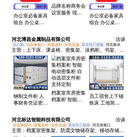
品牌名称商务会
议室服务 现代
办公室必备家具
办公室必备家具
简约风格 专业
组合 办公桌椅
组合 办公桌椅
场地
文件柜一体 提
文件柜一体 提
升工作效率环境
升工作效率环境
河北博昌金属制品有限公司
洽谈
安心购
综合体验L1
回复及时
出价迅速
真实性已核验
河北衡水
主营：
上下床、课桌椅、密集架、涂鸦柜、书架、监
狱床
档案室库房密集
钢制文件柜 人
员工宿舍上下铺
档案柜 智能电
事财务凭证密集
铁床 工地简易
动密集柜 自动
架 移动智能储
双层床 院校公
选层文件柜 支
物资料柜 免费
寓高低钢架上下
河北标达智能科技有限公司
持定制
洽谈
测量
床
综合体验L0
回复及时
出价迅速
真实性已核验
河北张家口
主营：
档案室密集架、防震文物储存架、移动存储密