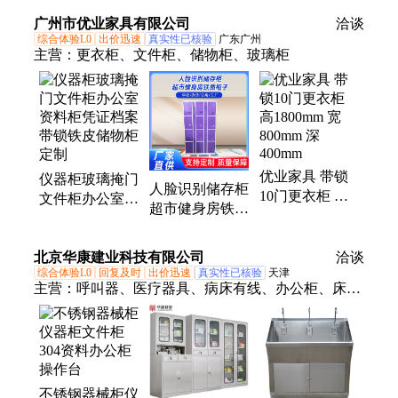
资料柜
耐用
供应 传输距离
广州市优业家具有限公司
洽谈
长
综合体验L0
出价迅速
真实性已核验
广东广州
主营：
更衣柜、文件柜、储物柜、玻璃柜
优业家具 带锁
仪器柜玻璃掩门
人脸识别储存柜
10门更衣柜 高
文件柜办公室资
超市健身房铁质
1800mm 宽
料柜凭证档案带
柜子带锁密码储
800mm 深
锁铁皮储物柜定
物柜商场寄存柜
400mm
北京华康建业科技有限公司
制
洽谈
批发
综合体验L0
回复及时
出价迅速
真实性已核验
天津
主营：
呼叫器、医疗器具、病床有线、办公柜、床头
设备带、病床呼叫系统、铝合金设备带、供氧雾化设
备、供氧系统定制
不锈钢器械柜仪