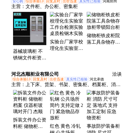
安心购
综合体验L0
回复及时
出价迅速
真实性已核验
河南郑州
主营：
文件柜、办公柜、密集柜
储物柜铁皮柜院
实验台厂家学校
落工具杂物存放
理化生实验室工
柜带锁阳台柜
器械玻璃柜 不
作台检测实验桌
锈钢文件柜资料
质检钢木实验
柜 实验室仪器
柜厂家多规格可
河北杰顺柜业有限公司
洽谈
定制
综合体验L0
回复及时
出价迅速
真实性已核验
河北承德
主营：
上下床、货架、书架、密集柜、档案柜、消防
柜、文件柜、回转柜、选层柜、办公柜、保密柜、拆
装橱柜、钢制衣柜、拆装衣柜、资料柜、外贸衣柜、
课桌椅、双面书架
拆装文件办公资
红色 黄色 冷轧
事故防护装备柜
料柜 储物柜档
钢 公共场所 简
消防 尺寸可定
案 仪器柜玻璃