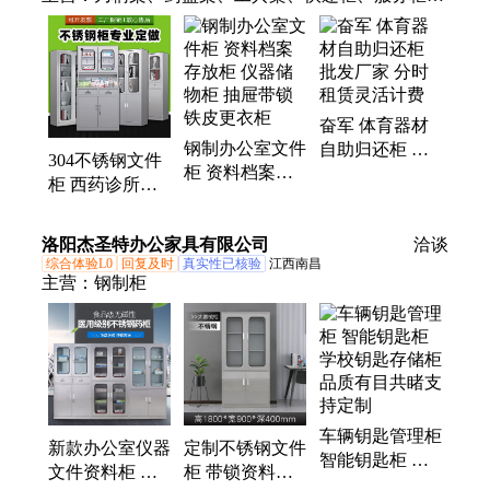
水杯柜、手机柜、餐具柜、防磁柜、共享柜、文件
柜、零件柜、课桌椅、行军床、小推车、主播台、上
下床、安全帽、儿童床、洗手盆、存放架、垃圾桶、
高架床、学习桌、操作台
奋军 体育器材
钢制办公室文件
自助归还柜 批
304不锈钢文件
柜 资料档案存
发厂家 分时租
柜 西药诊所仪
放柜 仪器储物
赁灵活计费
器资料柜 档案
柜 抽屉带锁铁
储物柜玻璃抽
洛阳杰圣特办公家具有限公司
皮更衣柜
洽谈
可定制
综合体验L0
回复及时
真实性已核验
江西南昌
主营：
钢制柜
车辆钥匙管理柜
新款办公室仪器
定制不锈钢文件
智能钥匙柜 学
文件资料柜 诊
柜 带锁资料柜
校钥匙存储柜