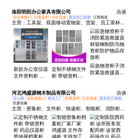
所矮柜无菌操作
药品仪器柜 带
品质有目共睹支
台支持定制
抽屉档案柜
洛阳明阳办公家具有限公司
持定制
洽谈
综合体验L1
回复及时
出价迅速
真实性已核验
江西南昌
主营：
工具架、双面移动置物架、货架、员工茶杯
柜、不锈钢洁净衣柜、手机存放充电柜、工具柜、文
件柜、铁架床、防静电工作台、公寓床
应急物资柜子消
新款办公室仪器
定制不锈钢文件
防紧急救援器材
文件资料柜 诊
柜 带锁资料柜
箱钢制防汛物资
所矮柜无菌操作
药品仪器柜 带
柜防护物品存放
台支持定制
抽屉档案柜
河北鸿盛源钢木制品有限公司
柜
洽谈
安心购
综合体验L2
真实工厂
回复及时
出价迅速
真实性已核验
甘肃张掖
主营：
密集柜、文件柜、快递柜、智能柜、消防柜、
鞋柜、不锈钢柜、枪柜、更衣柜、密集架、钢制书
架、信报箱