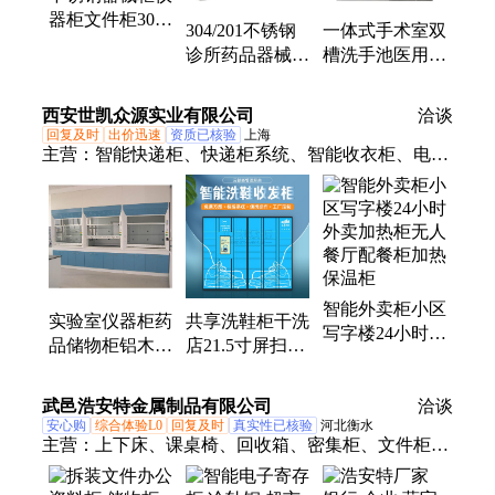
器柜文件柜304
一体式手术室双
304/201不锈钢
资料办公柜操作
槽洗手池医用
诊所药品器械柜
台
304不锈钢水池
储物仪器柜华康
无尘室消毒清洗
全国发货
西安世凯众源实业有限公司
洽谈
池
回复及时
出价迅速
资质已核验
上海
主营：
智能快递柜、快递柜系统、智能收衣柜、电子
存包柜、智能储物柜、人脸识别存包柜、自设密码智
能储物柜、智能手机柜、智能租赁柜、微信扫码物品
租用柜、智能文件柜、文件交换柜、公文流转柜、智
能文件柜管理系统
智能外卖柜小区
实验室仪器柜药
共享洗鞋柜干洗
写字楼24小时外
品储物柜铝木标
店21.5寸屏扫码
卖加热柜无人餐
本柜文件资料通
识别智能收衣柜
厅配餐柜加热保
风玻璃展示柜
小程序对接洗鞋
武邑浩安特金属制品有限公司
温柜
洽谈
系统
安心购
综合体验L0
回复及时
真实性已核验
河北衡水
主营：
上下床、课桌椅、回收箱、密集柜、文件柜、
消防柜、回转柜、涂鸦柜、拆装柜、更衣柜、货架、