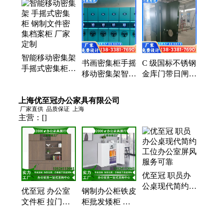
集架、密集柜、移动凭证文件柜、智能密集柜、手摇
密集柜、智能密集架、书架、货架、手摇密集架
智能移动密集架
书画密集柜手摇
C 级国标不锈钢
手摇式密集柜
移动密集架智能
金库门带日闸门
钢制文件密集档
电动书画作品存
银行支行现金库
案柜 厂家定制
放柜档案馆资料
房防火防盗门
上海优至冠办公家具有限公司
柜
定制
厂家直供
品质保证
上海
主营：
[]
优至冠 职员办
公桌现代简约工
优至冠 办公室
钢制办公柜铁皮
位办公室屏风
文件柜 拉门储
柜批发矮柜 优
服务可靠
物柜 资料档案
至冠文件柜厂家