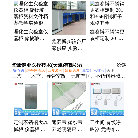
试剂柜、器皿柜、Pp药品柜、钢木实验台
理化生实验室仪
鑫赛博不锈钢更
器柜 储物玻璃
衣柜定制 201和
鑫赛博实验台厂
柜资料文件档案
304钢制柜子 规
家供应 实验室
教学实验柜
格齐全
理化板 试验台
边台按需定制
华康健业医疗技术(天津)有限公司
洽谈
安心购
综合体验L0
回复及时
出价迅速
真实性已核验
天津
主营：
手术室、导管室改、无菌车间、不锈钢器械
柜、无尘车间、净化系统、净化施工、净化工程、建
筑施工、净化车间、洁净工程、洁净车间、净化板安
装、洁净实验室、无菌实验室、无尘洁净工、生物实
验室、空气净化装置、净化装修施工、无尘洁净手术
间、洁净无菌无尘icu、隔帘、不锈钢洗手池、医院扶
手、医院对讲呼叫器
定制不锈钢大器
遮阳帘 柔纱帘
卫生间 有线呼
械柜 仪器柜 医
养老院隔帘 免
叫器 无需布线
院办公室文件柜
费上门规格齐全
供氧呼叫 大量