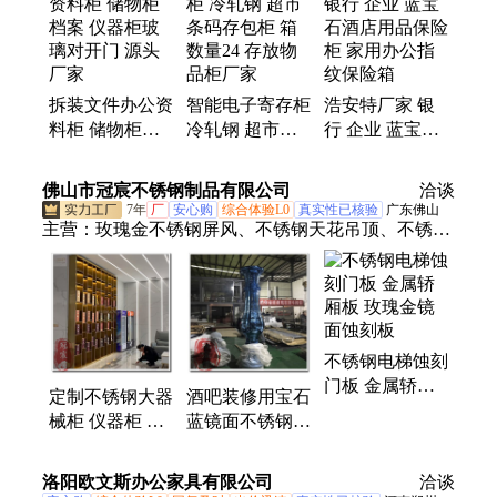
书架、办公桌
拆装文件办公资
智能电子寄存柜
浩安特厂家 银
料柜 储物柜档
冷轧钢 超市条
行 企业 蓝宝石
案 仪器柜玻璃
码存包柜 箱数
酒店用品保险柜
对开门 源头厂
量24 存放物品
家用办公指纹保
佛山市冠宸不锈钢制品有限公司
洽谈
家
柜厂家
险箱
7年
厂
安心购
综合体验L0
真实性已核验
广东佛山
主营：
玫瑰金不锈钢屏风、不锈钢天花吊顶、不锈钢
蚀刻板、定制不锈钢大器械柜、不锈钢玄关、酒店不
锈钢大门、不锈钢屏风、不锈钢蜂窝板、铝艺浮雕屏
风、不锈钢格栅、不锈钢背景墙、仿古铜不锈钢、不
锈钢镀铜板、不锈钢腐蚀板、不锈钢彩色板、不锈钢
不锈钢电梯蚀刻
装饰板、不锈钢雾化板、水波纹不锈钢板、不锈钢电
门板 金属轿厢
梯板、不锈钢门套、不锈钢装饰条、铜铝蚀刻、金属
定制不锈钢大器
酒吧装修用宝石
板 玫瑰金镜面
雕刻、不锈钢转印木纹
械柜 仪器柜 医
蓝镜面不锈钢葫
蚀刻板
院办公室文件柜
芦柱 201 镜面扶
资料柜
手面管
洛阳欧文斯办公家具有限公司
洽谈