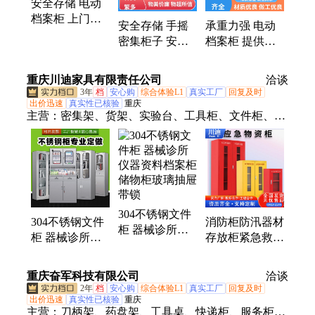
安全存储 电动
档案柜 上门服
安全存储 手摇
承重力强 电动
务 来图定制 金
密集柜子 安装
档案柜 提供设
钱豹保险设备
方便 架体稳定
计方案 架体稳
金钱豹保险设备
定 金钱豹保险
重庆川迪家具有限责任公司
洽谈
设备
3年
档
安心购
综合体验L1
真实工厂
回复及时
出价迅速
真实性已核验
重庆
主营：
密集架、货架、实验台、工具柜、文件柜、回
转柜、保密柜、快递柜、存包柜、工作台、操作台、
监控台、多媒体讲台、电脑翻转桌、校用家具、钢木
铁床、餐桌、制式营具、不锈钢家具
304不锈钢文件
304不锈钢文件
消防柜防汛器材
柜 器械诊所仪
柜 器械诊所仪
存放柜紧急救援
器资料档案柜储
器资料档案柜储
储存装备箱安全
物柜玻璃抽屉带
物柜玻璃抽屉带
防护用品应急物
重庆奋军科技有限公司
锁
洽谈
锁
资柜
2年
档
安心购
综合体验L1
真实工厂
回复及时
出价迅速
真实性已核验
重庆
主营：
刀柄架、药盘架、工具桌、快递柜、服务柜、