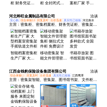
柜 财务凭证密
柜 全封闭式密
案柜厂家 手摇
集架 移动文件
集架 智能档案
式轨道档案架定
柜 源头工厂
柜 量身定制
制
河北晔旺金属制品有限公司
洽谈
安心购
综合体验L0
回复及时
出价迅速
真实性已核验
河北衡水
主营：
密集柜、密集档案柜、财务凭证柜、密集架、
智能档案存放架
智能档案密集柜
移动密集架 智
书籍存放架 图
生产厂家 大型
能文件管理密集
书馆双面书架
档案室密集架
柜 侧拉式文件
多种款式 全国
手摇轨道文件柜
柜 免费设计
发货
江西金钱豹保险设备集团有限公司
洽谈
综合体验L1
回复及时
出价迅速
真实性已核验
江西鹰潭
主营：
密集架智能、密集架、图书馆书架、文件柜、
保密柜、库房、书架、货架