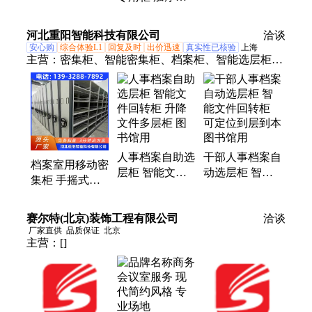
档案柜 智能锁
库铁架货物储物
制文件柜 铁皮
储物柜 规格可
架中型库 房货
资料档案凭证柜
河北重阳智能科技有限公司
定制
架
洽谈
安心购
综合体验L1
回复及时
出价迅速
真实性已核验
上海
主营：
密集柜、智能密集柜、档案柜、智能选层柜、
密集架、智能密集架、钢制货架
人事档案自助选
干部人事档案自
档案室用移动密
层柜 智能文件
动选层柜 智能
集柜 手摇式档
回转柜 升降文
文件回转柜 可
案密集架 轨道
件多层柜 图书
定位到层到本
档案柜 重阳
赛尔特(北京)装饰工程有限公司
馆用
图书馆用
洽谈
厂家直供
品质保证
北京
主营：
[]