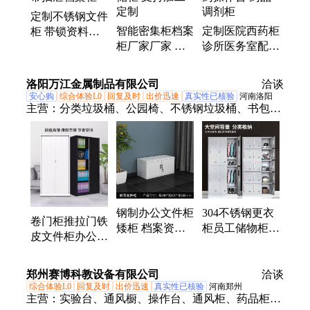
定制不锈钢文件
智能密集柜档案
定制医院西药柜
柜 带锁资料柜
柜厂家厂家 鸿
诊所医务室配药
药品仪器柜 带
盛源 文件存储
柜 诊室西药操
抽屉档案柜
柜 支持加工定
作台 药品调剂
洛阳万江金属制品有限公司
洽谈
制
柜
安心购
综合体验L0
回复及时
出价迅速
真实性已核验
河南洛阳
主营：
分类垃圾桶、公园椅、不锈钢垃圾桶、书包
柜、储物柜、ABS塑料更衣柜、文件柜、更衣柜、花
箱、双层床、公寓床、密集架、书架
钢制办公文件柜
304不锈钢更衣
卷门柜推拉门铁
矮柜 档案资料
柜员工储物柜水
皮文件柜办公室
带锁铁皮柜 单
杯柜多门鞋柜多
资料档案收纳柜
节顶柜 多尺寸
格食堂餐具碗柜
子储物柜落地仪
可选
定制
郑州赛博科教设备有限公司
洽谈
器柜
综合体验L0
回复及时
出价迅速
真实性已核验
河南郑州
主营：
实验台、通风橱、操作台、通风柜、药品柜、