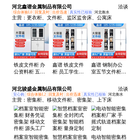
柜质量保障
资质齐全
河北鑫谱金属制品有限公司
洽谈
综合体验L0
回复及时
出价迅速
真实性已核验
河北衡水
主营：
更衣柜、文件柜、监区监舍床、公寓床
铁皮文件柜 办
鑫谱 铁皮文件
鑫谱 钢制办公
公资料柜 五节
柜 员工学生储
室五节文件柜
档案柜 钢制中
物铁皮柜 中六
财务凭证资料柜
二斗 鑫谱 生产
斗 中三斗
批发定制
河北骏盛金属制品有限公司
洽谈
厂家
安心购
综合体验L2
回复及时
出价迅速
真实性已核验
河北衡水
主营：
密集柜、移动文件柜、密集架、上下床
档案室智能密集
智慧档案室密集
电动智能密集档