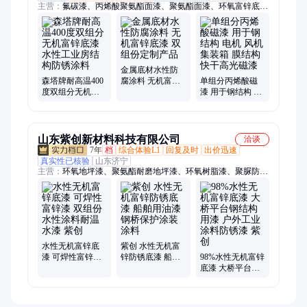
主营：
氟碳漆、丙烯酸聚氨酯面漆、聚氨酯面漆、环氧富锌底
漆、919防腐涂料、OM烟囱防腐涂料、丙烯酸快干磁漆、环氧云
铁中间漆、氯化橡胶面漆、环氧封闭底漆、环氧防锈底漆、环氧
锌黄底漆、醇酸防锈漆、环氧地坪漆、环氧玻璃鳞片、铁红防锈
漆、钢结构专用漆、彩钢瓦专用漆、机械设备专用漆、丙烯酸磁
漆、外墙漆、环氧树脂底漆、外墙氟碳漆、高氯化聚乙烯防腐
金属底材水性防
漆、醇酸调和漆
森塔牌耐高温400
腐涂料 无机富锌
单组分丙烯酸磁
度双组分无机富
底漆 双组份定制
漆 用于钢结构 电
锌底漆 水性工业
产品
机 风机 集装箱 膜
房结构防锈涂料
结构 快干高光磁
漆
山东紫创新材料科技有限公司
洽谈
7年
档
综合体验L1
回复及时
出价迅速
真实性已核验
山东济宁
主营：
环氧地坪漆、聚氨酯耐磨地坪漆、环氧树脂漆、聚脲防腐
涂料、环氧富锌底漆、重防腐涂料、无机富锌底漆、耐高温漆、
氟碳漆、有机硅高温漆、环氧防腐漆、钛纳米防腐漆、漆酚酞树
脂漆、聚氨酯防腐漆、氯磺化聚乙烯防腐漆、环氧耐酸碱漆、环
氧煤沥青防腐漆、环氧防锈漆、环氧云铁中间漆、无溶剂环氧防
腐漆、石墨烯防腐漆、耐酸碱地坪漆、丙烯酸聚氨酯面漆、聚氨
酯防腐面漆
水性无机富锌底
紫创 水性无机富
漆 可焊性富锌漆
锌防锈底漆 船舶
98%水性无机富锌
双组份水性涂料
用油漆 钢桥保护
底漆 大桥平台钢
耐温水漆 紫创
涂装涂料
结构用漆 户外工
业涂料防锈漆 紫
创