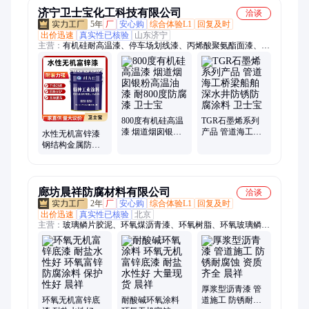
济宁卫士宝化工科技有限公司
洽谈
5年
厂
安心购
综合体验L1
回复及时
出价迅速
真实性已核验
山东济宁
主营：
有机硅耐高温漆、停车场划线漆、丙烯酸聚氨酯面漆、环
氧富锌底漆、氯磺化聚乙烯防腐涂料、水性高温漆、氟碳防腐漆
水性工业漆、石墨烯防腐涂料、水性带锈防锈漆、无溶剂环氧重
防腐涂料、石墨烯导热涂料、环氧耐酸碱高温漆、环氧云铁中间
漆、环氧树脂漆、石墨烯防腐漆、环氧磷酸锌底漆、Tt-300漆酚
酞树脂重防腐漆、环氧防锈底漆、环氧酚醛防腐漆、高氯化聚乙
烯防腐漆、耐油底漆、钠钛米防腐漆、烟道防腐底漆、马路划线
800度有机硅高温
TGR石墨烯系列
漆 烟道烟囱银粉
产品 管道海工桥
漆、环氧煤沥青漆
水性无机富锌漆
高温油漆 耐800度
梁船舶深水井防
钢结构金属防锈
防腐漆 卫士宝
锈防腐涂料 卫士
漆 环氧富锌底漆
宝
厂家 环保涂料 卫
士宝
廊坊晨祥防腐材料有限公司
洽谈
2年
厂
安心购
综合体验L1
回复及时
出价迅速
真实性已核验
北京
主营：
玻璃鳞片胶泥、环氧煤沥青漆、环氧树脂、环氧玻璃鳞片
涂料、环氧富锌漆、聚氨酯涂料、防腐涂料、丙烯酸聚氨酯涂
料、玻璃鳞片涂料、环氧富锌底漆、氰凝防水防腐涂料、无溶剂
环氧涂料、中高温玻璃鳞片涂料、高温玻璃鳞片涂料、水性环氧
富锌底漆、氰凝防腐涂料、氰凝防水涂料、乙烯基树脂、氟碳
漆、环氧沥青漆、环氧云铁中间漆、聚氨酯面漆、环氧玻璃鳞片
厚浆型沥青漆 管
胶泥、中温玻璃鳞片胶泥
环氧无机富锌底
耐酸碱环氧涂料
道施工 防锈耐腐