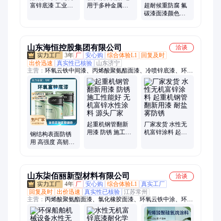
富锌底漆 工业防
用于多种金属及
超耐候重防腐 氟
腐涂料 可耐高温
非金属 附着力优
碳漆面漆颜色可
异
定制 批量直发全
国可送
山东海恒控股集团有限公司
洽谈
3年
厂
安心购
综合体验L1
回复及时
出价迅速
真实性已核验
山东济宁
主营：
环氧云铁中间漆、丙烯酸聚氨酯面漆、冷喷锌底漆、环氧
富锌底漆、环氧富锌面漆、重工业防腐涂料、钢结构防锈油漆、
氯化橡胶面漆、凉凉胶隔热漆、沥青改色剂、环氧类油漆、桥梁
专用油漆、环氧铁红底漆、环氧红丹防锈漆、环氧煤沥青防腐底
漆、丙烯酸聚氨酯面漆各色、高氯化聚乙烯面漆
起重机钢管翻新
厂家发货 水性无
用漆 防锈 施工性
机富锌涂料 起重
钢结构表面防锈
能好 无机富锌水
机钢管翻新用漆
用 高强度 高韧性
性涂料 源头厂家
耐盐雾防锈
无机富锌水性涂
料 固色能力好
山东柒佰丽新型材料有限公司
洽谈
4年
厂
安心购
综合体验L1
真实工厂
回复及时
出价迅速
真实性已核验
江苏常州
主营：
丙烯酸聚氨酯面漆、氯化橡胶面漆、环氧云铁中涂、环氧
酚醛涂料、无溶剂液体环氧涂料、石墨烯环氧富锌漆、无机富锌
底漆、无机硅酸锌底漆、航标漆、有机硅高温漆、环氧树脂面