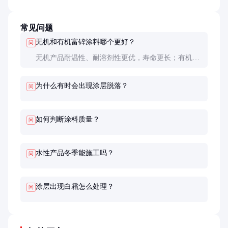
常见问题
无机和有机富锌涂料哪个更好？
问
无机产品耐温性、耐溶剂性更优，寿命更长；有机产
品施工更方便，韧性更好。重防腐首选无机，复杂形
状构件可考虑有机。
为什么有时会出现涂层脱落？
问
如何判断涂料质量？
问
水性产品冬季能施工吗？
问
涂层出现白霜怎么处理？
问