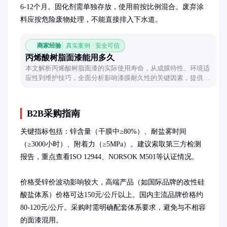
6-12个月。固化剂需单独存放，使用前按比例混合。废弃涂
料应按危险废物处理，不能直接排入下水道。
商家经验
真实案例 · 安全可信
丙烯酸树脂面漆能用多久
本文解析丙烯酸树脂面漆的实际使用寿命，从成膜特性、环境适
应性到维护技巧，全面分析影响漆膜耐久性的关键因素，提供延
长保护周期的实用建议。
B2B采购指南
关键指标包括：锌含量（干膜中≥80%）、耐盐雾时间
（≥3000小时）、附着力（≥5MPa）。建议索取第三方检测
报告，重点查看ISO 12944、NORSOK M501等认证情况。

价格受锌价波动影响较大，高端产品（如国际品牌的改性硅
酸盐体系）价格可达150元/公斤以上。国内主流品牌价格约
80-120元/公斤。采购时需明确配套体系要求，避免与不相容
的面漆混用。