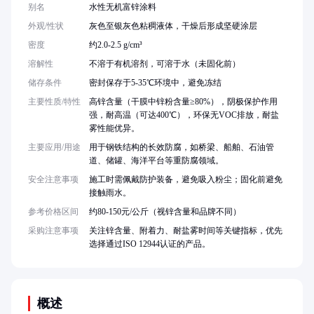
别名
水性无机富锌涂料
外观/性状
灰色至银灰色粘稠液体，干燥后形成坚硬涂层
密度
约2.0-2.5 g/cm³
溶解性
不溶于有机溶剂，可溶于水（未固化前）
储存条件
密封保存于5-35℃环境中，避免冻结
主要性质/特性
高锌含量（干膜中锌粉含量≥80%），阴极保护作用
强，耐高温（可达400℃），环保无VOC排放，耐盐
雾性能优异。
主要应用/用途
用于钢铁结构的长效防腐，如桥梁、船舶、石油管
道、储罐、海洋平台等重防腐领域。
安全注意事项
施工时需佩戴防护装备，避免吸入粉尘；固化前避免
接触雨水。
参考价格区间
约80-150元/公斤（视锌含量和品牌不同）
采购注意事项
关注锌含量、附着力、耐盐雾时间等关键指标，优先
选择通过ISO 12944认证的产品。
概述