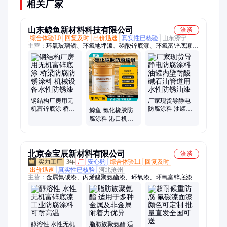
相关厂家
山东鲸鱼新材料科技有限公司
洽谈
综合体验L0
回复及时
出价迅速
真实性已核验
山东济宁
主营：
环氧玻璃鳞、环氧地坪漆、磷酸锌底漆、环氧富锌底漆、
环氧树脂漆、煤沥青防腐漆、环氧铁红底漆、环氧锌黄底漆、环
氧煤沥青底漆
钢结构厂房用无
厂家现货导静电
机富锌底涂 桥梁
防腐涂料 油罐内
鲸鱼 氯化橡胶防
防腐防锈涂料 机
壁耐酸碱石油管
腐涂料 港口机械
械设备水性防锈
道用水性防锈油
管道耐候金属表
漆
漆
面水性防锈漆
北京金宝辰新材料有限公司
洽谈
3年
厂
安心购
综合体验L1
回复及时
出价迅速
真实性已核验
河北沧州
主营：
金属氟碳漆、丙烯酸聚氨酯漆、环氧漆、环氧富锌底漆、
水性漆、粉末涂料、水性聚氨酯漆、无机富锌底漆、环氧云铁中
间漆、氟碳漆、聚氨酯漆、工业防腐漆、环氧防腐漆、金属漆、
工业漆、设备防腐漆、钢结构防腐漆、防锈漆、耐高温漆、地坪
漆、划线漆、丙烯酸漆、环氧磷酸锌底漆、镀锌专用漆、改性脂
肪族聚氨酯漆
醇溶性 水性无机
脂肪族聚氨酯 适