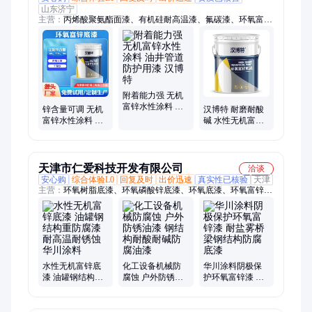
山东济宁
主营：
丙烯酸聚氨酯面漆、有机硅耐高温漆、氟碳漆、环氧富锌
底漆、防火涂料、钢结构漆、环氧云铁中间漆
附着能力强 无机
富锌水性涂料 油
锌含量可调 无机
汉博特 耐磨耐酸
井管道防护用漆
富锌水性涂料 钢
碱 水性无机富锌
汉博特
结构表面防锈用
涂料 油井管道防
汉博特涂料
护用漆 源头厂家
天津市仁爱科技开发有限公司
洽谈
安心购
综合体验L0
回复及时
出价迅速
真实性已核验
天津
主营：
环氧树脂底漆、环氧磷酸锌底漆、环氧底漆、环氧富锌底
漆、无机硅酸锌底漆、无机富锌底漆、防腐涂料、无溶剂液体环
氧涂料、无溶剂环氧防腐涂料、高氯化聚乙烯防腐涂料、氯磺化
聚乙烯防腐涂料、无机硅酸锌耐高温漆、低表面处理环氧底漆、
有机硅耐高温漆、环氧厚浆漆、丙烯酸聚氨酯面漆、聚氨酯油
漆、环氧煤沥青防腐漆、氟碳面漆、氟碳防腐漆、氟碳漆、环氧
云铁中间漆、环氧酚醛漆、非碳系环氧导静电漆、环氧地坪漆
水性无机富锌底
化工设备机械防
华川涂料阴极保
漆 油罐钢结构重
腐蚀 户外防锈油
护环氧富锌漆 耐
防腐漆 耐高温耐
漆 钢结构耐酸耐
盐雾桥梁钢结构
锈蚀 华川涂料
碱防腐油漆
防腐底漆