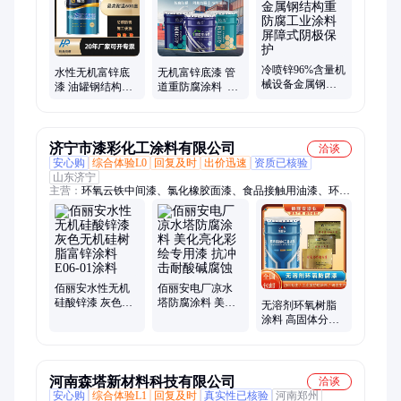
冷喷锌96%含量机
水性无机富锌底
无机富锌底漆 管
械设备金属钢结
漆 油罐钢结构重
道重防腐涂料 翰
构重防腐工业涂
防腐漆 耐高温400
品 水性环氧富锌
料屏障式阴极保
化工储罐烟囱涂
底漆 高强度 高韧
护
料
性
济宁市漆彩化工涂料有限公司
洽谈
安心购
综合体验L0
回复及时
出价迅速
资质已核验
山东济宁
主营：
环氧云铁中间漆、氯化橡胶面漆、食品接触用油漆、环氧
富锌底漆、聚氨酯涂料、无溶剂环氧涂料、耐酸涂料、隔热涂
料、耐高温涂料、饮用水涂料、泡菜池涂料、钢结构涂料、除尘
器涂料、烟道涂料、污水池涂料、聚硅氧烷涂料、机械设备涂
料、耐沸水油漆、耐海水油漆、氟碳漆、船舶油漆、醇酸漆
佰丽安水性无机
佰丽安电厂凉水
硅酸锌漆 灰色无
塔防腐涂料 美化
无溶剂环氧树脂
机硅树脂富锌涂
亮化彩绘专用漆
涂料 高固体分环
料 E06-01涂料
抗冲击耐酸碱腐
氧涂料 低VOC排
蚀
放油漆 环氧防锈
漆
河南森塔新材料科技有限公司
洽谈
安心购
综合体验L1
回复及时
真实性已核验
河南郑州