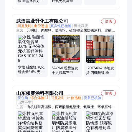
漆 耐盐水性好 环
环氧无机富锌底
蚀 资质齐全 晨祥
氧富锌防腐涂料
漆 耐盐水性好 大
保护性好 晨祥
量现货 晨祥
武汉吉业升化工有限公司
洽谈
回复及时
出价迅速
真实性已核验
湖北武汉
主营：
元明粉、丙酸钙、玻璃粉、硅酸锂金属防锈涂料、冰醋
酸、液压油、浮选油、草酸铵、生石灰、硅酸钠、单宁酸、胶泥
粉、降阻剂、冰晶石、二萘酚、促进剂、熟石灰、三甘醇、大豆
蜡、泡花碱、铵明矾、石英砂、丙二醇、edta四钠、edta二钠、维
生素b1
水性 硅酸锂 氧化
57-09-0 现货速发
12007-60-2 本地发
锂含量3.6% 无色
十六烷基三甲基
货 四硼酸锂 粉末
液体 无机富锌涂
溴化铵 白色微晶
玻璃助剂锂离子
料 CAS 10102-24-
粉末 柔软剂
电池
6
山东领赛涂料有限公司
洽谈
安心购
综合体验L1
回复及时
出价迅速
资质已核验
山东济宁
主营：
有机硅耐高温漆、丙烯酸聚氨酯漆、氟碳漆、环氧富锌底
漆、水性工业漆、防腐涂料、环氧地坪漆、氯化橡胶漆