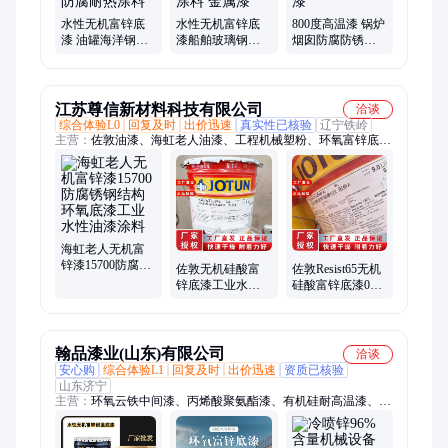
水性无机富锌底
水性无机富锌底
800度高温漆 锅炉
漆 油罐海洋钢铁
漆船舶玻璃钢防
烟囱防腐防锈漆
结构桥梁烟囱防
腐漆电厂防腐双
领赛银色有机硅
锈重防腐耐热涂
组分涂料 金属漆
耐温漆
料
江苏尊信新材料科技有限公司
洽谈
综合体验L0
回复及时
出价迅速
真实性已核验
辽宁铁岭
主营：
佐敦油漆、海虹老人油漆、工程机械塑粉、环氧富锌底
漆、防火涂料、环氧云铁中间漆、钢结构油漆、丙烯酸聚氨酯面
漆、氟碳漆、淮海牌油漆
海虹老人无机富
锌漆15700防腐锈
佐敦无机硅酸富
佐敦Resist65无机
钢结构环氧底漆
锌底漆工业水性
硅酸富锌底漆0D8
工业水性油漆涂
油漆防腐锈钢结
工程防腐锈工业
料
构涂料脂肪族面
水性油漆涂料
漆
翰品漆业(山东)有限公司
洽谈
安心购
综合体验L1
回复及时
出价迅速
资质已核验
山东济宁
主营：
环氧云铁中间漆、丙烯酸聚氨酯漆、有机硅耐高温漆、环
氧富锌底漆、氟碳漆