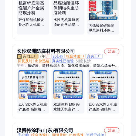
漆、氯磺化聚乙烯防腐漆、环氧磷酸锌底漆
环保船舶机械设
水性无机富锌底
备水性无机富锌
漆耐化学品腐蚀
丙烯酸聚硅氧烷
底漆高性能户外
耐温环保钢结构
厚浆涂料环保型
金属防腐涂料
重防腐涂料
工业重防腐油漆
重污染环境下耐
候
长沙双洲防腐材料有限公司
洽谈
2年
厂
安心购
综合体验L1
真实工厂
回复及时
出价迅速
真实性已核验
湖南长沙
主营：
氟碳漆、聚硅氧烷面漆、氯化橡胶面漆、聚氯乙烯萤丹涂
料、防腐涂料、环氧富锌底漆、919防腐涂料、901瓷釉涂料、无
机涂料、无机富锌底漆、om烟囱防腐涂料、036耐油涂料、隧道
瓷化涂料、环氧涂料、涂料、环氧玻璃鳞片涂料、瓷化墙膜、氯
磺化聚乙烯防腐漆、高氯化聚乙烯防腐漆、环氧煤沥青防腐漆、
高温漆、聚氨酯面漆、反光漆、环氧云铁中间漆、防腐漆
E06-99水性无机富
双洲涂料 E06-99
E06-99水性无机富
锌底漆 高附着耐
水性无机富锌底
锌底漆 钢结构防
高温富含锌粉 双
漆 钢结构防护涂
护涂料 耐高温高
洲涂料
料 高附着富含锌
附着 双洲
粉
汉博特涂料(山东)有限公司
洽谈
安心购
综合体验L1
回复及时
出价迅速
资质已核验