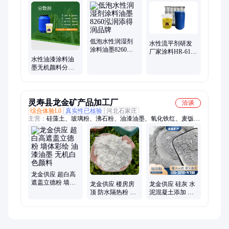
湿剂、抗油剂、涂料消泡剂、涂料分散剂、碳黑分散剂、颜料分
散剂、水性润湿剂、水性分散剂、水性消泡剂、水性流平剂、防
浮色分散剂、防沉降分散剂、防絮凝分散剂、PU抗油剂、抑泡
剂、破泡剂、增硬耐磨抗刮剂、手感剂、农用增效剂、农用展渗
剂
低泡水性润湿剂
水性流平剂研发
涂料油墨8260泓
厂家涂料HR-6132
润添得润品牌
水性油漆涂料油
泓润添得润品牌
墨无机颜料分散
剂 添得润泓润品
牌
灵寿县龙金矿产品加工厂
洽谈
综合体验L0
真实性已核验
河北石家庄
主营：
硅藻土、玻璃粉、沸石粉、油漆油墨、氧化铁红、麦饭石
粉
龙金供应 超白高
遮盖立德粉 墙体
龙金供应 楼房房
龙金供应 硅灰 水
彩绘 油漆油墨 无
顶 防水隔热粉 防
泥混凝土添加 保
机白色颜料
晒保温 彩钢瓦 外
温砂浆 油田固井
墙隔热漆 流动性
微硅粉
好