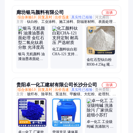
可寄样品
40目可寄样
散装可吨包
廊坊银马颜料有限公司
洽谈
综合体验L0
回复及时
出价迅速
真实性已核验
河北廊坊
主营：
钛白粉、工业涂料、施工涂料、防辐射材料、表面处理立
德粉
化工颜料钛白彩
银马 无机颜料 油
CHA-121 支持定
漆油墨表面处理
制 耐高压 严选材
金红石型钛白粉
金红石型二氧化
质
R930-4 25kg 规格
钛易分散 光泽度
齐全 支持定制 严
高
选材质
贵阳卓一化工建材有限公司长沙分公司
洽谈
综合体验L0
回复及时
出价迅速
真实性已核验
贵州贵阳
主营：
玻纤布、除草剂、泵送剂、甲酸镁、大红粉、处理剂、消
毒剂、二甲胺、铁精粉、酞菁绿、二甲苯、融雪盐、溴化钠、注
塑料、正丙醇、灌浆料、白水泥、甲酸钾、丙三醇、性色浆、石
英砂、橙色粉、漂白粉、除臭剂、一乙胺
卓一化工 工业级
纯碱 洗涤除污 厂
家供应 超细小苏
卓一化工 厂家批
货源充足 液体草