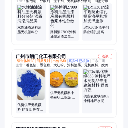
主营：
消泡剂、分散剂、流平剂、无机颜料分散剂、油墨分散
剂、油墨消泡剂、润湿剂、抗油剂、水性消泡剂、水性分散剂、
水性润湿剂、水性流平剂、水性抗油剂、碳黑分散剂、颜料分散
剂、降粘分散剂、有机颜料分散剂、增硬耐磨抗刮剂、防浮色分
散剂、涂料分散剂、涂料消泡剂、硅油、农用展渗剂、农用增效
剂、防发花助剂
水性油漆涂料油
BYK361N流平剂
墨无机颜料分散
路博润27000涂料
防止缩孔提高流
剂 添得润泓润品
油墨油漆炭黑有
平和增加光泽重
牌
机颜料色浆水性
涂
分散剂
广州市朗门化工有限公司
洽谈
综合体验L0
回复及时
出价迅速
真实性已核验
广东广州
主营：
着色剂、墨色粉、大红粉、涂料油墨、无机颜料、酞菁
蓝、橡胶塑料、有机颜料、无水硫酸镁、一水硫酸锰、无水/硫
酸镁、氧化铁红颜料、一水硫酸亚铁
供应无机颜料中
供应氧化铁绿835
铬黄G 工业级 现
涂料地坪水泥制
货 着色力强 上色
优势供应无机颜
品专用 建筑材料
快 油漆涂料
料 群青蓝 库存充
遮盖力强
足油漆、涂料、
橡胶、油墨用