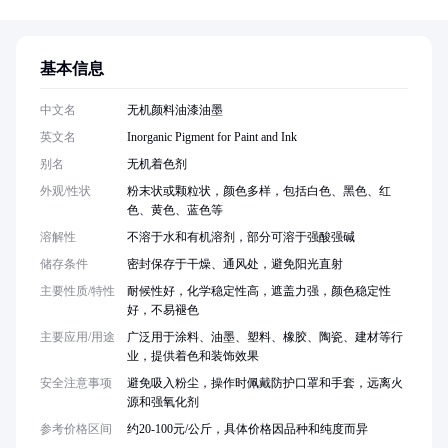
基本信息
中文名
无机颜料油漆油墨
英文名
Inorganic Pigment for Paint and Ink
别名
无机着色剂
外观/性状
粉末状或颗粒状，颜色多样，包括白色、黑色、红
色、黄色、蓝色等
溶解性
不溶于水和有机溶剂，部分可溶于强酸强碱
储存条件
密封保存于干燥、通风处，避免阳光直射
主要性质/特性
耐候性好，化学稳定性高，遮盖力强，颜色稳定性
好，不易褪色
主要应用/用途
广泛用于涂料、油墨、塑料、橡胶、陶瓷、建材等行
业，提供着色和装饰效果
安全注意事项
避免吸入粉尘，操作时佩戴防护口罩和手套，远离火
源和强氧化剂
参考价格区间
约20-100元/公斤，具体价格因品种和纯度而异