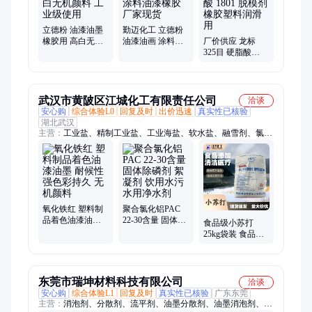
脂酸钙、稳定剂、硬脂酸钡、透明粉
立德粉 油漆油墨
勤迈化工 立德粉
橡胶用 高白无机
油漆油画 涂料油
厂价供应 龙标
颜料 工业级使用
漆橡胶 厂家现货
325目 硬脂酸
1801 脱模剂 橡胶
塑料润滑用
武汉市黄陂区江城化工有限责任公司
洽谈
安心购
综合体验L0
回复及时
出价迅速
真实性已核验
湖北武汉
主营：
工业盐、精制工业盐、工业海盐、软水盐、融雪剂、氯化
钙、焦亚硫酸钠、小苏打、柠檬酸、纯碱、羧甲基纤维素、草
酸、活性炭、尿素、葡萄糖、聚合氯化铝、聚丙烯酰胺、活性白
土、氯化铵、硫酸铵、硫酸亚铁、磷酸三钠、反渗透阻垢剂、氢
氧化钙
氧化铁红 塑料制
聚合氯化铝PAC
品着色油漆油墨
22-30含量 固体除
食品级小苏打
耐候性强色彩持
磷剂 絮凝剂 饮用
25kg袋装 食品添
久 无机颜料
水污水用净水剂
加剂 水处理脱硫
脱硝用
东莞市瑞坤材料科技有限公司
洽谈
安心购
综合体验L1
回复及时
真实性已核验
广东东莞
主营：
消泡剂、分散剂、流平剂、油墨分散剂、油墨消泡剂、润