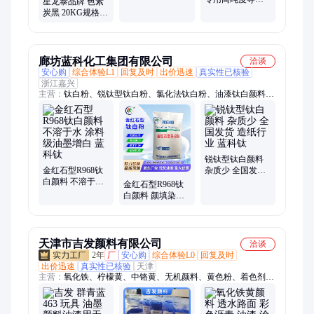
星龙泰品牌 色素
货
炭黑 品类多样支
炭黑 20KG规格
持定制
工业级颜料 油漆
油墨专用
廊坊蓝科化工集团有限公司
洽谈
安心购
综合体验L1
回复及时
出价迅速
真实性已核验
浙江嘉兴
主营：
钛⽩粉、锐钛型钛⽩粉、氯化法钛白粉、油漆钛白颜料、
高白无机颜料、无机化工颜料、金红石钛白粉、立德粉、工业级
立德粉、锐钛型纳米钛白粉、工业颜料、二氧化钛钛白粉、二氧
化钛粉末、氯化法型钛白粉、⾦红⽯型钛⽩粉、二氧化钛、硫酸
钡、沉淀硫酸钡
锐钛型钛白颜料
⾦红⽯型R968钛
杂质少 全国发货
⽩颜料 不溶于水
造纸行业 蓝科钛
⾦红⽯型R968钛
涂料级油墨增白
⽩颜料 颜填染料
蓝科钛
涂料级油墨增白
蓝科钛
天津市吉发颜料有限公司
洽谈
2年
厂
安心购
综合体验L0
回复及时
出价迅速
真实性已核验
天津
主营：
氧化铁、柠檬黄、中铬黄、无机颜料、黄色粉、着色剂、
红颜料、染料颜料、粉末颜料、颜料定制、彩瓦颜料、建材涂
料、耐晒颜料、地坪颜料、彩色涂料、着色染料、路面颜料、铬