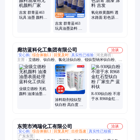
黄颜料、水泥绿色粉、建材水泥砖、沥青专用色粉、建筑用塑料
棕、耐高温型颜料、耐高温供用颜料、氧化铁粉末
吉发 群青蓝463
氧化铁黄颜料 透
玩具 油墨 颜料油
水路面 彩色沥青
漆用无机颜料厂
油漆 涂料 吉发
吉发 群青蓝463
家
玩具油墨染料 颜
料油漆用无机颜
料
廊坊蓝科化工集团有限公司
洽谈
安心购
综合体验L1
回复及时
真实性已核验
河北廊坊
主营：
立德粉、钛白粉、氯化法钛白粉、锐钛型纳米钛白粉、氯
化法型钛白粉
业级立德粉 无机
颜料 油漆油墨表
R-930钛白粉 不溶
面处理 蓝科化工
于水 R968⾦红⽯
涂料助剂锐钛型
供应
型钛⽩粉 厂家生
钛白粉 高白度 钛
产 蓝科钛
白颜料 支持定制
东莞市鸿瑞化工有限公司
洽谈
安心购
综合体验L1
回复及时
出价迅速
真实性已核验
广东东莞