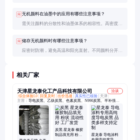
处理。建议选择符合环保标准的产品，并遵守相关废
弃物处理规定。
无机颜料在油墨中的应用有哪些注意事项？
问
需关注颜料的分散性和油墨体系的相容性。高密度颜
料易沉淀，建议使用前充分研磨分散，必要时添加分
散剂改善性能。
储存无机颜料时有哪些注意事项？
问
应密封防潮，避免高温和阳光直射。不同颜料分开存
放，防止交叉污染。开封后尽快使用，未用完的重新
密封保存。
相关厂家
天津星龙泰化工产品科技有限公司
洽谈
综合体验L0
回复及时
出价迅速
真实性已核验
天津
主营：
导电炭黑、乙炔炭黑、色素炭黑、N990炭黑、半补强炭
黑、导电剂SP
炭黑 星龙泰 橡胶
制品填充用 粉状
星龙泰 导电涂料
流动性好 工厂发
专用高纯度导电