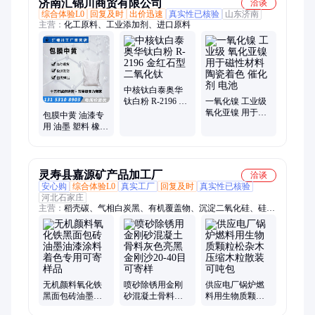
济南汇锦川商贸有限公司
洽谈
综合体验L0
回复及时
出价迅速
真实性已核验
山东济南
主营：
化工原料、工业添加剂、进口原料
中核钛白泰奥华
钛白粉 R-2196 金
一氧化镍 工业级
红石型二氧化钛
氧化亚镍 用于磁
包膜中黄 油漆专
性材料 陶瓷着色
用 油墨 塑料 橡胶
催化剂 电池
无机颜料 汇锦川
灵寿县嘉源矿产品加工厂
洽谈
安心购
综合体验L0
真实工厂
回复及时
真实性已核验
河北石家庄
主营：
稻壳碳、气相白炭黑、有机覆盖物、沉淀二氧化硅、硅藻
土、云母粉、育苗蛭石、松树皮、玻璃微珠、椰糠椰砖、木粉、
海泡石粉、水洗高岭土、煅烧高岭土、沸石粉、红色火山石、重
晶石粉、食品级氧化钙、钙基膨润土、配重铁砂、还原铁砂、钠
基膨润土、低温玻璃粉
无机颜料氧化铁
喷砂除锈用金刚
供应电厂锅炉燃
黑面包砖油墨油
砂混凝土骨料灰
料用生物质颗粒
漆涂料着色专用
色亮黑金刚沙20-
松杂木压缩木粒