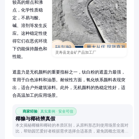
较高的熔点和沸
点，化学性质稳
定，不易与酸、
碱、溶剂等发生反
应。这种稳定性使
得它们在恶劣环境
下仍能保持颜色和
灵寿县龙金矿产品加工厂
性能。

遮盖力是无机颜料的重要指标之一，钛白粉的遮盖力最强，
常用于白色涂料和油墨。耐候性方面，氧化铁系颜料表现突
出，适合户外建筑涂料。此外，无机颜料的热稳定性好，适
合高温加工的应用场景。
商家经验
真实案例 · 安全可信
椰糠与椰砖辨真假
本文揭秘椰糠和椰砖的本质区别，从原料形态到使用场景全面对
比，帮助园艺爱好者根据需求选择合适基质，避免因概念混淆导
致的种植失误。