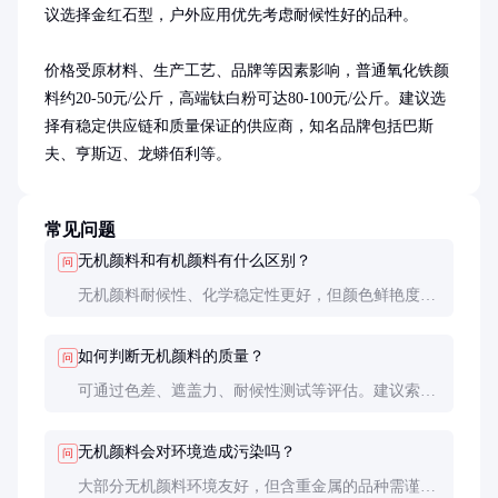
议选择金红石型，户外应用优先考虑耐候性好的品种。

价格受原材料、生产工艺、品牌等因素影响，普通氧化铁颜
料约20-50元/公斤，高端钛白粉可达80-100元/公斤。建议选
择有稳定供应链和质量保证的供应商，知名品牌包括巴斯
夫、亨斯迈、龙蟒佰利等。
常见问题
无机颜料和有机颜料有什么区别？
问
无机颜料耐候性、化学稳定性更好，但颜色鲜艳度不
如有机颜料。有机颜料色彩丰富，但耐候性较差，适
合室内应用。
如何判断无机颜料的质量？
问
可通过色差、遮盖力、耐候性测试等评估。建议索取
样品进行实际应用测试，并查看供应商的检测报告和
质量认证。
无机颜料会对环境造成污染吗？
问
大部分无机颜料环境友好，但含重金属的品种需谨慎