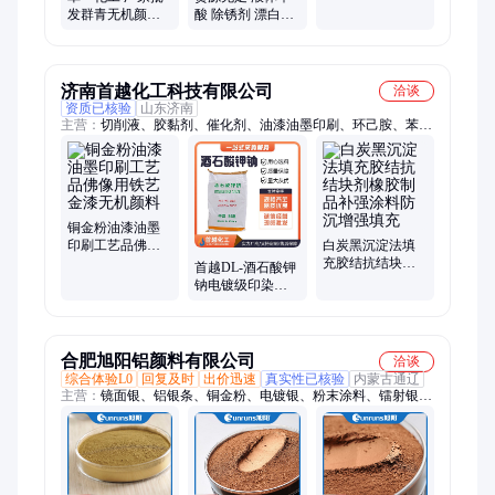
打
发群青无机颜料
酸 除锈剂 漂白印
油漆涂料橡胶油
染用 卓一化工
墨彩绘提白用
济南首越化工科技有限公司
洽谈
资质已核验
山东济南
主营：
切削液、胶黏剂、催化剂、油漆油墨印刷、环己胺、苯甲
醇、燃料油、络合剂、定香剂、消光剂、清洗剂、彩漂粉、水溶
肥、乳酸钠、防锈剂、化妆品、稀释剂、三苯酚、冰晶石、助燃
剂、增湿剂、固化剂、防腐剂、热敷包、防水剂、消泡剂
铜金粉油漆油墨
印刷工艺品佛像
白炭黑沉淀法填
用铁艺金漆无机
充胶结抗结块剂
首越DL-酒石酸钾
颜料
橡胶制品补强涂
钠电镀级印染还
料防沉增强填充
原剂酸度调节剂
分析纯试剂
合肥旭阳铝颜料有限公司
洽谈
综合体验L0
回复及时
出价迅速
真实性已核验
内蒙古通辽
主营：
镜面银、铝银条、铜金粉、电镀银、粉末涂料、镭射银
浆、细白铝银浆、专业铝银粉、油性铝银浆、水性铝银浆、漂浮
铝银浆、闪光铝银浆、耐高温银粉、亮白金属颜料、仿电镀铝银
浆