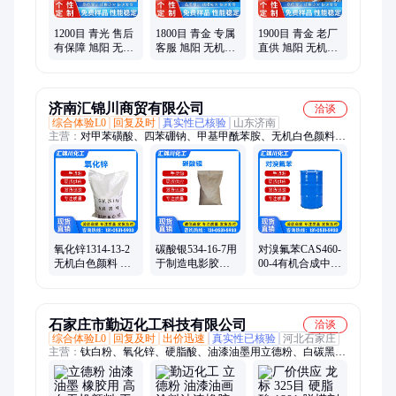
1200目 青光 售后
1800目 青金 专属
1900目 青金 老厂
有保障 旭阳 无机
客服 旭阳 无机颜
直供 旭阳 无机颜
颜料 油漆油墨 铜
料 油漆油墨 铜金
料 油漆油墨 铜金
金粉批发
粉厂家
粉厂家
济南汇锦川商贸有限公司
洽谈
综合体验L0
回复及时
真实性已核验
山东济南
主营：
对甲苯磺酸、四苯硼钠、甲基甲酰苯胺、无机白色颜料、
氟硼酸钾、氯化亚锡、糠醇树脂、氟硼酸钠、氟化铝、丙二醇、
异辛酸钴
氧化锌1314-13-2
碳酸银534-16-7用
对溴氟苯CAS460-
无机白色颜料 油
于制造电影胶片
00-4有机合成中间
漆和油墨的着色
彩色照相乳剂 汇
体重要的化学原
纯白的粉末
锦川
料
石家庄市勤迈化工科技有限公司
洽谈
综合体验L0
回复及时
出价迅速
真实性已核验
河北石家庄
主营：
钛白粉、氧化锌、硬脂酸、油漆油墨用立德粉、白碳黑、
橡胶促进剂、抗氧剂、防老剂、立德粉、碳酸镁、氧化镁、发泡
剂、碳酸锌、饲料二氧化硅、树脂、体育防滑粉、硬脂酸锌、硬