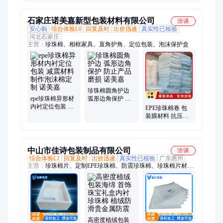
易
泡沫棉 生产厂 定
制
石家庄诺美嘉新型包装材料有限公司
洽谈
安心购
综合体验L0
回复及时
出价迅速
真实性已核验
河北石家庄
主营：
珍珠棉、相框家具、直角护角、定位包装、泡沫保护盒
珍珠棉圆角护边
epe珍珠棉异形材
弧形边角保护 防
内衬定位包装 减
止产品磨损 诺美
EPE珍珠棉卷 包
震材料制作泡沫
嘉
装膜材料 抗压抗
棉定制 诺美嘉
摔 保温隔热 可定
制 诺美嘉
中山市佳诗包装制品有限公司
洽谈
综合体验L1
回复及时
出价迅速
真实性已核验
广东惠州
主营：
珍珠棉片、定制EPE珍珠棉、防震珍珠棉、珍珠棉片材、
Eva片材、包装珍珠棉、物流包装棉、防震珍珠棉卷材、珍珠棉
护角、异形定制珍珠棉内托、珍珠棉袋、防震泡沫棉板、缓冲泡
沫棉、防震EPE珍珠棉、EPE珍珠棉批发、泡沫棉、泡沫棉批发
高密度植绒包装