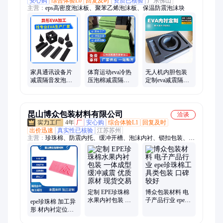
安心购
综合体验L0
回复及时
资质已核验
广东佛山
主营：
eps高密度泡沫板、聚苯乙烯泡沫板、保温防震泡沫块
家具通讯设备片
体育运动eva冷热
无人机内胆包装
减震隔音发泡材
压泡棉减震隔音
定制eva减震隔音
料双色内衬箱包
发泡材料双色内
发泡材料双色内
装减震材EVA
衬箱包装减震材
衬箱包装减震材
EVA
EVA
昆山博众包装材料有限公司
洽谈
4年
厂
安心购
综合体验L1
回复及时
出价迅速
真实性已核验
江苏苏州
主营：
珍珠棉、防震内托、缓冲开槽、泡沫内衬、锁扣包装、包
装材料、防震物流包装、快递防护包装、防震缓冲材料、防摔泡
棉包装、防震内衬包装盒、缓冲泡棉、内托内胆、塑料泡沫板、
防震泡沫板、异形泡沫板、防滑抗压内垫
定制 EPE珍珠棉
博众包装材料 电
水果内衬包装 一
子产品行业 epe珍
epe珍珠棉 加工异
体成型 缓冲减震
珠棉工具类包装
形 材内衬定位包
优质原材 现货交
口碑较好
装减震材料制作