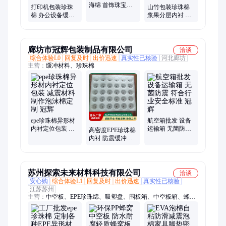
海绵 首饰珠宝礼
打印机包装珍珠
山竹包装珍珠棉
盒内衬珍珠棉 植
棉 办公设备缓冲
浆果分层内衬 防
绒防滑贵金属防
内衬 机芯防护 长
止果壳开裂 东南
震
途货运减震用材
亚鲜果快递包装
廊坊市冠辉包装制品有限公司
洽谈
综合体验L0
回复及时
出价迅速
真实性已核验
河北廊坊
主营：
缓冲材料、珍珠棉
epe珍珠棉异形材
航空箱批发 设备
内衬定位包装 减
运输箱 无菌防震
高密度EPE珍珠棉
震材料制作泡沫
符合行业安全标
内衬 防震缓冲包
棉定制 冠辉
准 冠辉
装材料 可异形切
割 冠辉
苏州探索未来材料科技有限公司
洽谈
安心购
综合体验L1
回复及时
出价迅速
真实性已核验
江苏苏州
主营：
中空板、EPE珍珠绵、吸塑盘、围板箱、中空板箱、蜂窝
板箱、EU塑料箱、周转箱、吸塑盒、蜂窝板、PP蜂窝板、EVA
泡棉、EVA托盘、EVA盒