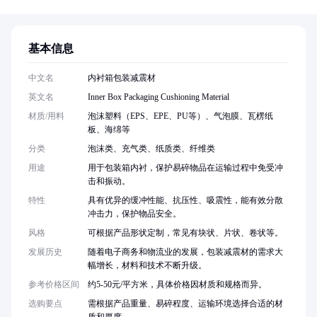
基本信息
中文名
内衬箱包装减震材
英文名
Inner Box Packaging Cushioning Material
材质/用料
泡沫塑料（EPS、EPE、PU等）、气泡膜、瓦楞纸
板、海绵等
分类
泡沫类、充气类、纸质类、纤维类
用途
用于包装箱内衬，保护易碎物品在运输过程中免受冲
击和振动。
特性
具有优异的缓冲性能、抗压性、吸震性，能有效分散
冲击力，保护物品安全。
风格
可根据产品形状定制，常见有块状、片状、卷状等。
发展历史
随着电子商务和物流业的发展，包装减震材的需求大
幅增长，材料和技术不断升级。
参考价格区间
约5-50元/平方米，具体价格因材质和规格而异。
选购要点
需根据产品重量、易碎程度、运输环境选择合适的材