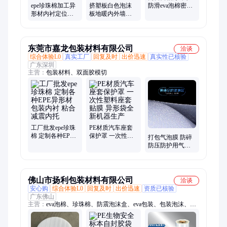
epe珍珠棉加工异
挤塑板白色泡沫
防滑eva泡棉密封
形材内衬定位包
板地暖内外墙屋
胶条 pe背胶海棉
装减震材料制作
顶保温板铺地垫
条
泡沫棉定制
宝隔热板
东莞市嘉龙包装材料有限公司
洽谈
综合体验L0
真实工厂
回复及时
出价迅速
真实性已核验
广东深圳
主营：
包装材料、双面胶模切
工厂批发epe珍珠
PE材质汽车座套
棉 定制各种EPE
保护罩 一次性塑
打包气泡膜 防碎
异形材包装内衬
料座套贴膜 异形
防压防护用气泡
粘合减震内托
袋全新机器生产
膜卷 支持定制气
泡袋 透明全新料
佛山市扬利包装材料有限公司
洽谈
安心购
综合体验L0
回复及时
出价迅速
资质已核验
广东佛山
主营：
eva泡棉、珍珠棉、防震泡沫盒、eva包装、包装泡沫、泡
沫棉内衬、汽泡膜袋子、珍珠棉袋子