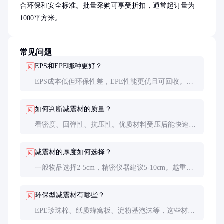
合环保和安全标准。批量采购可享受折扣，通常起订量为
1000平方米。
常见问题
EPS和EPE哪种更好？
问
EPS成本低但环保性差，EPE性能更优且可回收。根
据预算和环保要求选择，高端产品推荐EPE。
如何判断减震材的质量？
问
看密度、回弹性、抗压性。优质材料受压后能快速恢
复原状，且不易破裂。
减震材的厚度如何选择？
问
一般物品选择2-5cm，精密仪器建议5-10cm。越重、
越易碎的产品需要越厚的减震材。
环保型减震材有哪些？
问
EPE珍珠棉、纸质蜂窝板、淀粉基泡沫等，这些材料
可降解或回收，符合环保要求。