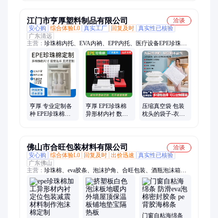
泡沫棉 生产厂 定
优质原材 现货交
制
易
江门市亨厚塑料制品有限公司
洽谈
安心购
综合体验L0
真实工厂
回复及时
真实性已核验
广东清远
主营：
珍珠棉内托、EVA内衲、EPP内托、医疗设备EPE珍珠棉
内衬、气泡袋、珍珠棉袋、真空袋
亨厚 专业定制各
亨厚 EPE珍珠棉
压缩真空袋 包装
种 EPE珍珠棉内
异形材内衬 数码
枕头的袋子-衣服
衬异形材 内托包
防摔减震物流运
被子羽绒服收纳
装减震防撞缓冲
输缓冲衬垫
袋 厂家生产
固定
佛山市合旺包装材料有限公司
洽谈
安心购
综合体验L0
回复及时
出价迅速
真实性已核验
广东佛山
主营：
珍珠棉、eva胶条、泡沫护角、合旺包装、酒瓶泡沫箱、
泡沫包角、防静电气泡袋
门窗自粘海绵条