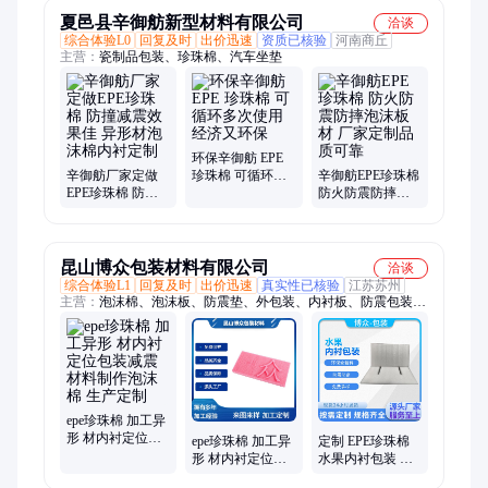
夏邑县辛御舫新型材料有限公司
洽谈
综合体验L0
回复及时
出价迅速
资质已核验
河南商丘
主营：
瓷制品包装、珍珠棉、汽车坐垫
环保辛御舫 EPE
辛御舫厂家定做
珍珠棉 可循环多
辛御舫EPE珍珠棉
EPE珍珠棉 防撞
次使用 经济又环
防火防震防摔泡
减震效果佳 异形
保
沫板材 厂家定制
材泡沫棉内衬定
品质可靠
制
昆山博众包装材料有限公司
洽谈
综合体验L1
回复及时
出价迅速
真实性已核验
江苏苏州
主营：
泡沫棉、泡沫板、防震垫、外包装、内衬板、防震包装、
箱包内衬、内衬包装、包装材料、内托包装、珠棉卷材、酒瓶包
装、植绒内衬、包装托盘、电器包装、工具内衬、水果托、彩色
包、珍珠棉、填充棉、发泡棉、仪器仪表、抗压内垫、泡棉托
盘、电脑音响
epe珍珠棉 加工异
形 材内衬定位包
epe珍珠棉 加工异
定制 EPE珍珠棉
装减震材料制作
形 材内衬定位包
水果内衬包装 一
泡沫棉 生产定制
装减震材料制作
体成型 缓冲减震