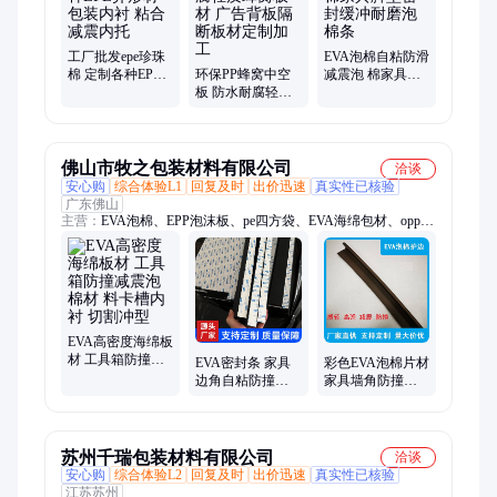
工厂批发epe珍珠
EVA泡棉自粘防滑
棉 定制各种EPE
环保PP蜂窝中空
减震泡 棉家具脚
异形材包装内衬
板 防水耐腐轻质
垫密封缓冲耐磨
粘合减震内托
蜂窝板材 广告背
泡 棉条
板隔断板材定制
加工
佛山市牧之包装材料有限公司
洽谈
安心购
综合体验L1
回复及时
出价迅速
真实性已核验
广东佛山
主营：
EVA泡棉、EPP泡沫板、pe四方袋、EVA海绵包材、opp
袋、印刷塑料袋、热收缩袋、铝箔袋、真空袋、气柱袋、充气
袋、气泡袋、自封袋
EVA高密度海绵板
材 工具箱防撞减
EVA密封条 家具
彩色EVA泡棉片材
震泡棉材 料卡槽
边角自粘防撞海
家具墙角防撞泡
内衬 切割冲型
绵条 黑色单面背
棉护边护角 背胶
胶防水 分条切割
切割按需加工定
制
苏州千瑞包装材料有限公司
洽谈
安心购
综合体验L2
回复及时
出价迅速
真实性已核验
江苏苏州