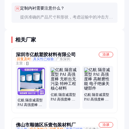
定制内衬需要注意什么？
问
提供准确的产品尺寸和形状，考虑运输中的冲击方
向，确保全方位保护。
相关厂家
深圳市亿航塑胶材料有限公司
洽谈
回复及时
真实性已核验
广东深圳
主营：
[]
亿航 隔音减震型
亿航 隔音减震型
PAI 高强度棒 无
PAI 高强度棒 高
亿航 隔音减震型
析出无污染 特种
耐磨性能 电子绝
PAI 高强度棒 易
工程核心材料
缘关键部件
加工成型 低温设
备衬材
佛山市顺德区乐壹包装材料厂
洽谈