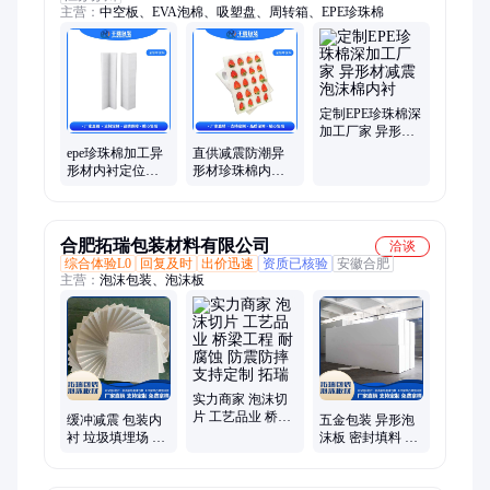
主营：
中空板、EVA泡棉、吸塑盘、周转箱、EPE珍珠棉
定制EPE珍珠棉深
加工厂家 异形材
减震泡沫棉内衬
epe珍珠棉加工异
直供减震防潮异
形材内衬定位包
形材珍珠棉内衬
装减震材料制作
防震防静电可定
泡沫棉定制
制产品包装材料
合肥拓瑞包装材料有限公司
洽谈
综合体验L0
回复及时
出价迅速
资质已核验
安徽合肥
主营：
泡沫包装、泡沫板
实力商家 泡沫切
片 工艺品业 桥梁
缓冲减震 包装内
五金包装 异形泡
工程 耐腐蚀 防震
衬 垃圾填埋场 加
沫板 密封填料 性
防摔 支持定制 拓
厚设计 EPS泡沫
能优良 阻燃防火
瑞
板 精选原材 按图
实力商家 支持定
定制
制