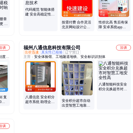
代码规范 智能体搭
建 安全高稳定性强
注册章
慧谷信息技术
按需付费 合作灵活
性价比高 售后有保
更 出
北京网站设计公司
障 安卓系统app开
明 及
慧谷郅貹
发软件 慧谷郅貹
福州八通信息科技有限公司
洽谈
洽谈
出价迅速
真实性已核验
辽宁营口
刻度标
主营：
安全体验馆、工地隧道地铁、安全标识识别体
钢直尺
不锈钢
八通智能科技安全
积分兑换超市对智
慧工地安全性高
制 复
八通信息 安全积分
安全积分超市自动
0度
超市系统 助理企业
出货智慧工地靠安
文精美
建构 劳保佩戴更规
全答题获取积分学
范
习管理制度
洽谈