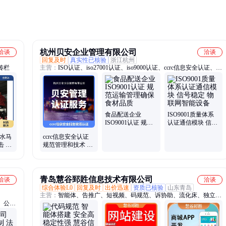
护能
杭州贝安企业管理有限公司
洽谈
洽谈
回复及时
真实性已核验
浙江杭州
传栏
主营：
ISO认证、iso27001认证、iso9000认证、ccrc信息安全认证、
iso9001认证、iso20000认证、iso14001认证、iso45001认证、售后服务
认证、ISO三体系认证、iso14000认证、质量管理体系认证、中国环
境标志产品认证、环境管理体系认证、社会责任管理体系认证、职业
健康安全管理体系、汽车行业管理体系认证、ISO20000体系
食品配送企业
ISO9001质量体系
ISO9001认证 规范
认证通信模块 信号
运输管理确保食材
稳定 物联网智能设
用水马
ccrc信息安全认证
品质
备
击 耐
规范管理和技术 为
 控制
企业带来良好的声
誉
青岛慧谷郅貹信息技术有限公司
洽谈
洽谈
综合体验L0
回复及时
出价迅速
资质已核验
山东青岛
主营：
智能体、告推广、短视频、码规范、诉协助、流化床、独立
、公司
站、体推广、软件开、网模板、关键词、科问答、广告片、云邮箱、
数据备、系统开、服务器、性价比、app制作、开发app、设计网、公
众号、定制设、定制app、名注册