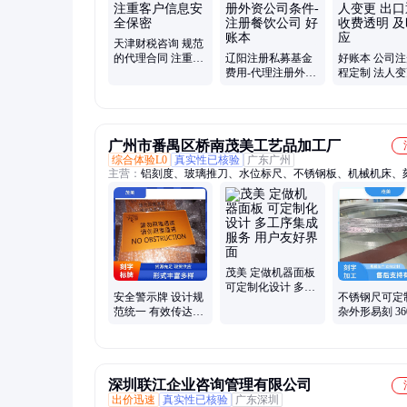
天津财税咨询 规范
的代理合同 注重客
辽阳注册私募基金
好账本 公司
户信息安全保密
费用-代理注册外资
程定制 法人变
公司条件-注册餐饮
口退税 收费透
公司 好账本
时响应
广州市番禺区桥南茂美工艺品加工厂
综合体验L0
真实性已核验
广东广州
主营：
铝刻度、玻璃推刀、水位标尺、不锈钢板、机械机床、
尺、标尺制作、机械直尺、机床钢板、制作设备、机械标尺、
定做、定做不锈钢、不锈钢直尺、刻度钢直尺、钢直尺木工、
钢带、不锈钢直板尺
茂美 定做机器面板
可定制化设计 多工
安全警示牌 设计规
不锈钢尺可定
序集成服务 用户友
范统一 有效传达信
杂外形易刻 36
好界面
息 醒目容易识别 茂
标刻产品 图
美
加工快
深圳联江企业咨询管理有限公司
出价迅速
真实性已核验
广东深圳