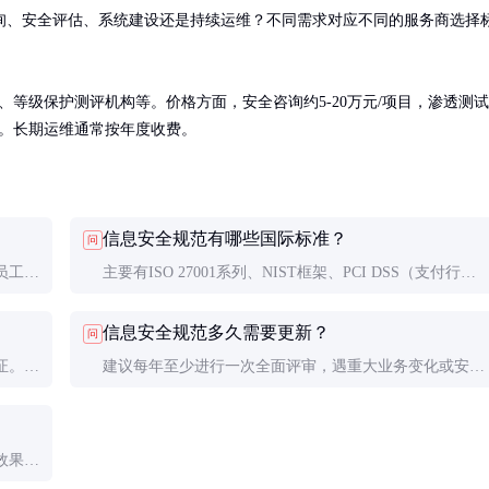
询、安全评估、系统建设还是持续运维？不同需求对应不同的服务商选择
机构、等级保护测评机构等。价格方面，安全咨询约5-20万元/项目，渗透测试
不等。长期运维通常按年度收费。
信息安全规范有哪些国际标准？
问
员工培
主要有ISO 27001系列、NIST框架、PCI DSS（支付行
一开始
业）、HIPAA（医疗行业）等。中国有网络安全法和等级
信息安全规范多久需要更新？
问
保护制度。
证。关
建议每年至少进行一次全面评审，遇重大业务变化或安全
安全意
事件应立即评估。技术控制措施可能需要更频繁的更新。
效果。