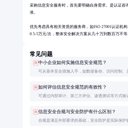
采购信息安全服务时，首先要明确自身需求。是认证咨
准。

优先考虑具有相关资质的服务商，如ISO 27001认证
0.5-5万元/次，整体安全解决方案从几十万到数百万
常见问题
中小企业如何实施信息安全规范？
问
可从基本安全措施入手，如数据备份、访问控制、
训。逐步建立符合企业规模的安全管理体系，不必
如何评估信息安全规范的有效性？
问
就追求高标准认证。
可通过内部审计、第三方评估、渗透测试等方式验
键指标包括漏洞修复率、安全事件响应时间、员工
信息安全合规与安全防护有什么区别？
问
识测试成绩等。
合规是满足外部要求的基础，安全防护是实际保护