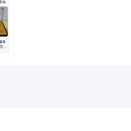
粪池清
务、消
信用等
净化监
服务
书怎样