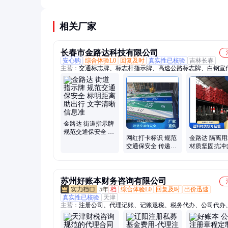
两者都很重要，但不能只满足于合规而忽视实际防
力。
相关厂家
长春市金路达科技有限公司
安心购
综合体验L0
回复及时
真实性已核验
吉林长春
主营：
交通标志牌、标志杆指示牌、高速公路标志牌、白钢宣
金路达 街道指示牌
规范交通保安全 标
网红打卡标识 规范
金路达 隔离
明距离助出行 文字
交通保安全 传递信
材质坚固抗冲
清晰信息准
息很关键 设计简洁
热耐寒性能佳
易辨认
车流秩序井然
苏州好账本财务咨询有限公司
5年
档
综合体验L0
回复及时
出价迅速
真实性已核验
天津
主营：
注册公司、代理记账、记账退税、税务代办、公司代办
注销、营业执照办理