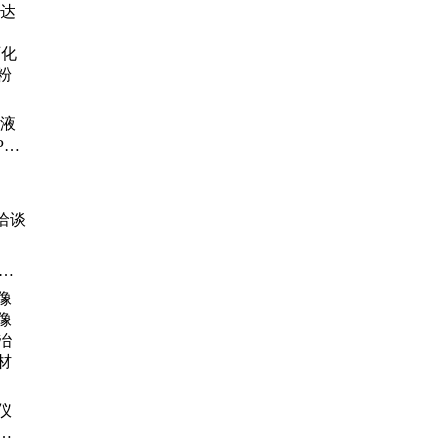
声
仪
液
数
球
达液
01
储
泥
洽谈
测
、
仪
冶