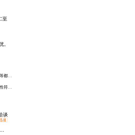
C至
更优。
等都会
性符合
洽谈
迅速
度