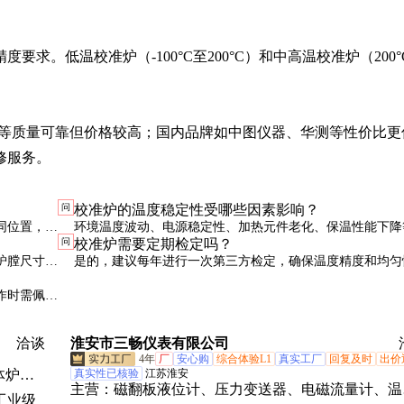
要求。低温校准炉（-100°C至200°C）和中高温校准炉（200°
otech等质量可靠但价格较高；国内品牌如中图仪器、华测等性价比
修服务。
问
校准炉的温度稳定性受哪些因素影响？
同位置，记
环境温度波动、电源稳定性、加热元件老化、保温性能下降
问
校准炉需要定期检定吗？
以内。
影响温度稳定性。定期维护和环境控制是关键。
炉膛尺寸、
是的，建议每年进行一次第三方检定，确保温度精度和均匀
制建议。
标准。日常使用中也可用标准温度计进行简单验证。
作时需佩戴
洽谈
淮安市三畅仪表有限公司
4年
厂
安心购
综合体验L1
真实工厂
回复及时
出价
体炉、
真实性已核验
江苏淮安
主营：
磁翻板液位计、压力变送器、电磁流量计、温
外光谱