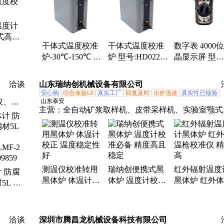
菌细菌测试瓶KBC-SRB/腐生、压缩氧自救器气密性
仪/ 自救器气密性、单片机嵌入式试验箱、马尔文系
温度计
件、辣椒素试剂盒、土壤团聚体分析仪、海流计、直
式高精
淀粉测定仪、旋转蒸发仪、饱和蒸气压测定、水体叶
干体式温度校准
干体式温度校准
数字表 4000
度校验
素测定仪、便携式刻槽取样机、横式采样器、数字模
炉-30℃-150℃ 型
炉 型号:HD022-
晶显示屏 型
电路实验箱、平流泵、马尔文玻璃微珠、德国SB粉
号HD022-
ET3801-150A库
号:TB408-DT-
硬颗粒测定仪、Sasol德国SB粉
ET3801-150BZ库
号：M99079
927H库号：
洽谈
山东瑞纳创机械设备有限公司
号M37507
M354562
安心购
综合体验L0
真实工厂
回复及时
出价迅速
真实性已核验
仪、监
山东泰安
主营：
全自动矿浆取样机、皮带采样机、实验室颚式
器、望
碎机、测温仪校准转用黑体炉、实验室双辊破碎机、
仪、均
验室圆盘粉碎机、密封式化验制样粉碎机、化验室锤
计、测
破碎机、实验室单槽浮选机、实验室真空过滤机、焦
联合制球机、实验室锥形球磨机、防爆饮水机、防爆
测温仪校准转用
瑞纳创便携式黑
红外辐射温度
风机、工业冷风机、防爆小屋、矿用防爆湿式除尘风
 防腐
黑体炉 体温计校
体炉 温度计校准
黑体炉 红外
机、防爆热风幕、联合破碎机、磁选管、箱式取样机
5L 型
正 温度稳定性好
必备 精度高且稳
枪校准仪 精
LMF-2
定
9859
洽谈
深圳市腾昌龙机械设备科技有限公司