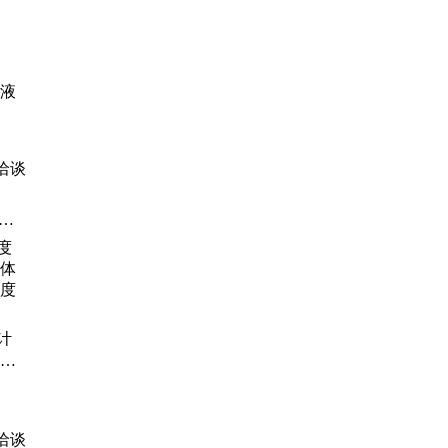
检测
列配
链
绿
位液
拟
、过
洽谈
破
实
式
炭
暖
计
体温
度高
洽谈