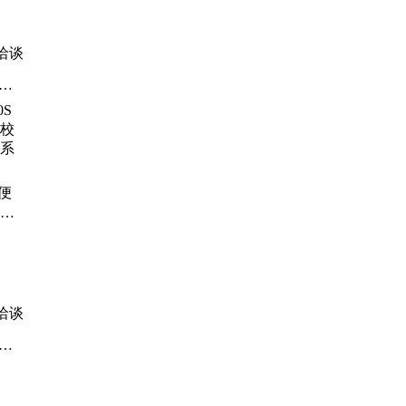
炼
缺
洽谈
、
、
、
S便
校准
系统
洽谈
体
试
原