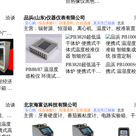
台热像仪黑色小
仪校准用标准黑
金专用钢铁冶
证
球机YRH600C隔
体炉温度校正仪
炉窑监控耐材
爆双目红外摄像
器
陷
洽谈
品浜(山东)仪器仪表有限公司
仪
安心购
综合体验L1
回复及时
出价迅速
真实性已核验
北京
主营：
辐射源、恒湿箱、离心机、温度计、校准装置
炉厂
巡检仪、控制器、记录器、检定仪、测试仪、试验机
摇床制
测温仪、水浴锅、传感器、校验仪、酸度计、示波器
计量设备、补偿导线、高温盐槽、试验设备、测温装
置、测试装置、检定装置、制冷恒温槽
PB3820超低温干
品浜 PB1000
PB88/87 温湿度
体炉 便携式干体
携式 温湿度
巡检仪 环境试验
式温度校准仪器
箱 智能集成
室经济
设备校准 温度湿
智能控温
按需定制
箱 血
度标准箱 箱式电
JSW-
阻炉
IC/Z
洽谈
北京海富达科技有限公司
安心购
综合体验L1
回复及时
出价迅速
真实性已核验
北京
阻、温
主营：
牙膏硬度计、番茄酱粘度计、电路实验箱、干
式温度校准炉、吴茵混调器、辣椒素检测仪和辣椒素
剂盒、马尔文激光粒度仪的配件排线主板等、酸盐还