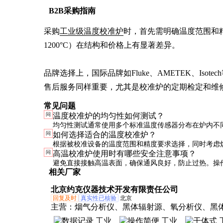
B2B采购指南
采购
工业级温度校准炉
时，首先需明确温度范围和精度
1200°C）在结构和价格上有显著差异。

品牌选择上，国际品牌如Fluke、AMETEK、Is
售后服务同样重要，尤其是校准炉的定期检定和维
常见问题
问
温度校准炉的均匀性如何测试？
均匀性测试通常使用多个标准温度传感器分布在炉内不
问
如何选择适合的温度校准炉？
录各点温度偏差。优质校准炉的均匀性应控制在±0.5°C
根据被校准设备的温度范围和精度要求选择，同时考虑
问
高温校准炉使用时有哪些安全注意事项？
升温速率、均匀性等参数。建议咨询专业供应商获取定
避免直接接触高温表面，确保通风良好，防止过热。操
相关厂家
防护手套和眼镜，远离易燃物品。
北京约克仪器技术开发有限责任公司
回复及时
真实性已核验
北京
主营：
烟气分析仪、黑体辐射源、氧分析仪、黑
干体炉、测温电桥、测温仪、露点仪、傅里叶红