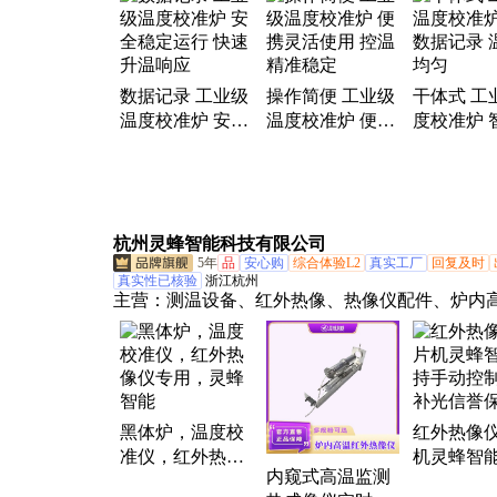
仪
数据记录 工业级
操作简便 工业级
干体式 工
温度校准炉 安全
温度校准炉 便携
度校准炉 
稳定运行 快速升
灵活使用 控温精
据记录 温
温响应
准稳定
匀
杭州灵蜂智能科技有限公司
5年
品
安心购
综合体验L2
真实工厂
回复及时
真实性已核验
浙江杭州
主营：
测温设备、红外热像、热像仪配件、炉内
外热像仪、测温热像仪、库巡检机器人、可燃气
察、红外热像仪、红外热像摄像机、双光谱监测
双光谱防爆云台热像仪、防爆型单筒单光热像仪
像双光卡片机、防爆双筒云台、人体测温热像仪
黑体炉，温度校
红外热像
清障仪、巡检机器人、机芯类红外热像仪、手持
准仪，红外热像
机灵蜂智
热像设备、特种红外热像设备、系统类红外热像
内窥式高温监测
仪专用，灵蜂智
手动控制L
波红外热像仪、红外voc气体成像仪、热视瞄准系