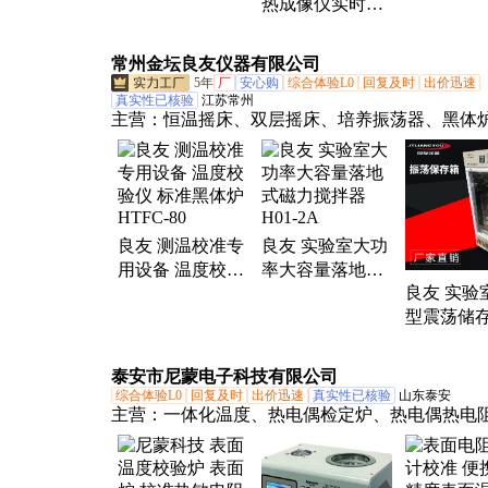
热成像仪实时监
能
光信誉保
树激光炮
测 窑炉锅炉管道
检测神器
常州金坛良友仪器有限公司
5年
厂
安心购
综合体验L0
回复及时
出价迅速
真实性已核验
江苏常州
主营：
恒温摇床、双层摇床、培养振荡器、黑体
家、恒温振荡器、振荡培养箱、大容量振荡器、
冷液晶屏、振荡摇床培养箱
良友 测温校准专
良友 实验室大功
用设备 温度校验
率大容量落地式
良友 实验
仪 标准黑体炉
磁力搅拌器 H01-
型震荡储存
HTFC-80
2A
小板保存箱 
XIA/XIB/X
泰安市尼蒙电子科技有限公司
综合体验L0
回复及时
出价迅速
真实性已核验
山东泰安
主营：
一体化温度、热电偶检定炉、热电偶热电
湿度计计量