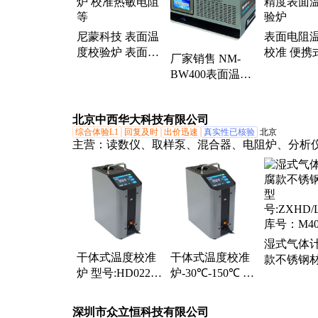
尼蒙科技 表面温
表面电阻
度校验炉 表面炉
校准 便携
厂家销售 NM-
校准热敏电阻等
度表面温
BW400表面温度
炉
校验炉 校准温度
传感器 内置多段
北京中西华大科技有限公司
PID
综合体验L1
回复及时
出价迅速
真实性已核验
北京
主营：
读数仪、取样泵、混合器、电阻炉、分析
测仪、折射仪、电控箱、采气袋、交联仪、采泥
远镜、导电膏、测量仪、电热套、温控仪、流向
质器、水分仪、分装器、水位计、气流仪、离子
温仪、混调器
湿式气体计
干体式温度校准
干体式温度校准
款不锈钢材
炉 型号:HD022-
炉-30℃-150℃ 型
号:ZXHD/
ET3801-150A库
号:HD022-
库号：M40
号：M99079
ET3801-150BZ库
深圳市众立恒科技有限公司