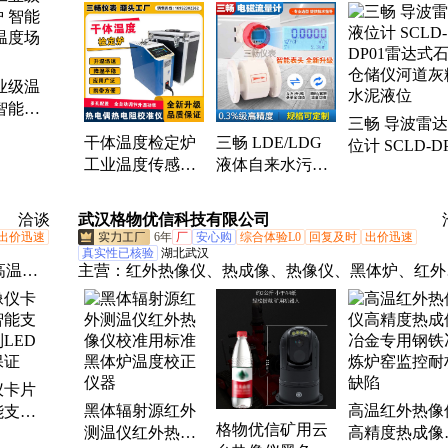
检定炉、涡街流量计、涡轮流量计、雷达液位计、超
波流量计、玻璃管液位计、超声波液位计、数显显示
表、磁致伸缩液位计、磁敏电子双色液位计、玻璃板
位计、孔板流量计、蒸汽流量计、压力校验仪、精密
业级温
字压力表、压力表、磁性浮子液位计、液位开关、浮
智能数
三畅 导波雷
液位计、差压式流量计、流量计、液位计
度场均
干体温度检定炉
三畅 LDE/LDG
位计 SCLD-DP
工业温度传感器
液体自来水污水
雷达式石化仓
船舶干井仪表校
供水管道流量计
仪河道灰粉水
准仪 热电偶热电
电磁流量计 生产
液位
洽谈
武汉格物优信科技有限公司
阻
厂家商
出价迅速
6年
厂
安心购
综合体验L0
回复及时
出价迅速
真实性已核验
湖北武汉
高温红
主营：
红外热像仪、热成像、热像仪、黑体炉、红外
体观
温仪、在线式红外热像仪、红外测温模组、红外机芯
前端、
红外热成像测温仪、科研红外热像仪、高温红外热像
、热成
仪、防爆红外热像仪
、激光
仪卡片
式红外
黑体辐射源红外
高温红外热像
能支持
仪、中
格物优信矿用云
测温仪红外热像
高精度热成像
ED补
统、砍